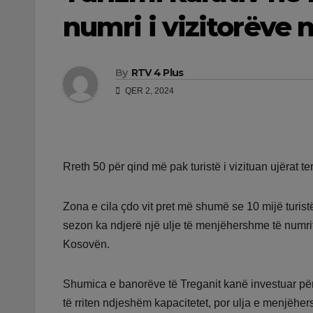
numri i vizitorëve
By
RTV 4 Plus
QER 2, 2024
Rreth 50 për qind më pak turistë i vizituan ujërat te
Zona e cila çdo vit pret më shumë se 10 mijë turis
sezon ka ndjerë një ulje të menjëhershme të numrit
Kosovën.
Shumica e banorëve të Treganit kanë investuar për z
të rriten ndjeshëm kapacitetet, por ulja e menjëhe