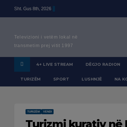
Skip
Sht. Gus 8th, 2026
to
content
Televizioni i vetëm lokal në
transmetim prej vitit 1997
4+ LIVE STREAM
DËGJO RADION
TURIZËM
SPORT
LUSHNJË
NA K
TURIZËM
VENDI
Turizmi kurativ në