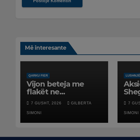
Më interesante
QARKU FIER
LUSHNJ
Vijon beteja me
Aksi
flakët ne
Sheg
Mallakastër nga
Benz
7 GUSHT, 2026
GILBERTA
7 GU
toka dhe nga ajri
plag
me dy helikopterë.
SIMONI
mos
SIMONI