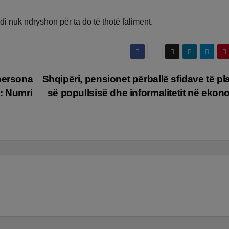
di nuk ndryshon për ta do të thotë faliment.
persona
Shqipëri, pensionet përballë sfidave të pl
i: Numri
së popullsisë dhe informalitetit në eko