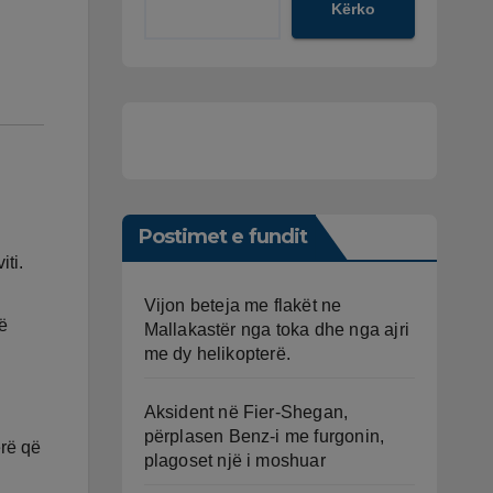
Kërko
Postimet e fundit
iti.
Vijon beteja me flakët ne
ë
Mallakastër nga toka dhe nga ajri
me dy helikopterë.
Aksident në Fier-Shegan,
përplasen Benz-i me furgonin,
ërë që
plagoset një i moshuar