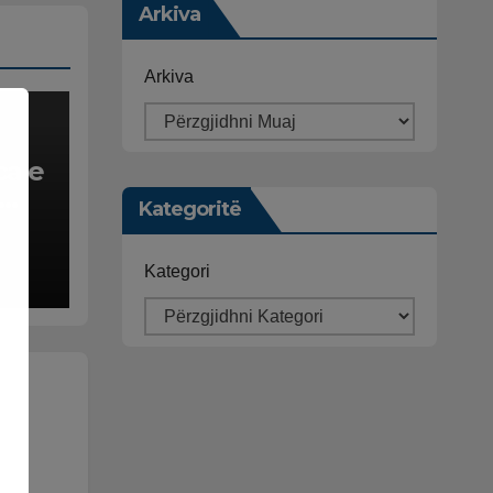
Arkiva
Arkiva
ca e
Kategoritë
ë,
Kategori
dhe