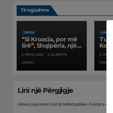
Të ngjashme
TURIZËM
TURIZËM
“Si Kroacia, por më
Turi
lirë”, Shqipëria, një
Koso
nga destinacionet
jana
PRI 20, 2026
GILBERTA
PRI 7,
trend të pushimeve
Fran
për vitin 2026
SIMONI
Gjer
SIMONI
shte
Lini një Përgjigje
Adresa juaj email s’do të bëhet publike.
Fushat e do