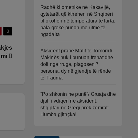
Radhë kilometrike në Kakavijë,
qytetarët që kthehen në Shqipëri
bllokohen në temperatura të larta,
pala greke punon me ritme të
ngadalta
akjes
Aksident pranë Malit të Tomorrit/
nomi
Makinës nuk i punuan frenat dhe
doli nga rruga, plagosen 7
persona, dy në gjendje të rëndë
te Trauma
“Po shkonin në punë”/ Gruaja dhe
djali i vdiqën në aksident,
shqiptari në Greqi prek zemrat:
Humba gjithçka!