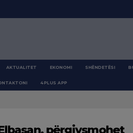
modal-check
AKTUALITET
EKONOMI
SHËNDETËSI
B
ONTAKTONI
4PLUS APP
 Elbasan, përgjysmohet