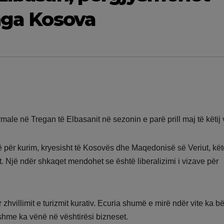
 nga Kosova
rmale në Tregan të Elbasanit në sezonin e parë prill maj të këtij v
të për kurim, kryesisht të Kosovës dhe Maqedonisë së Veriut, kët
. Një ndër shkaqet mendohet se është liberalizimi i vizave për
hvillimit e turizmit kurativ. Ecuria shumë e mirë ndër vite ka b
rshme ka vënë në vështirësi bizneset.