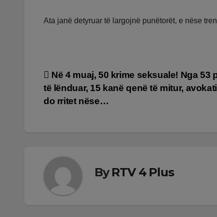
Ata janë detyruar të largojnë punëtorët, e nëse tren
Lëvizje
Në 4 muaj, 50 krime seksuale! Nga 53 
të lënduar, 15 kanë qenë të mitur, avokat
te
do rritet nëse…
postimet
By
RTV 4 Plus