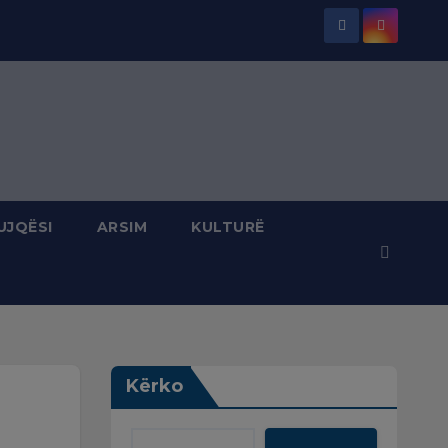
UJQËSI
ARSIM
KULTURË
Kërko