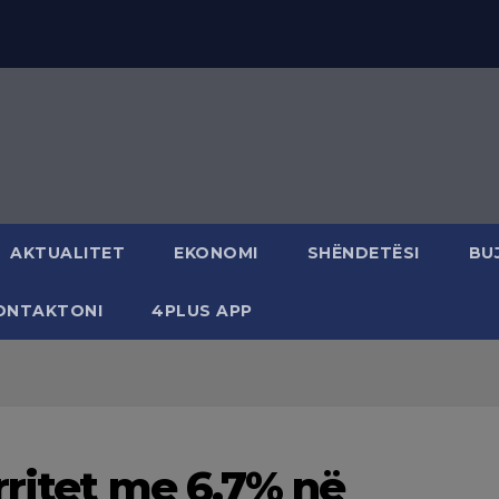
AKTUALITET
EKONOMI
SHËNDETËSI
BU
ONTAKTONI
4PLUS APP
rritet me 6.7% në