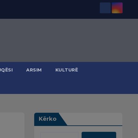
JQËSI
ARSIM
KULTURË
Kërko