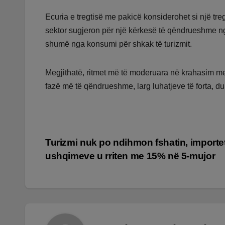
Ecuria e tregtisë me pakicë konsiderohet si një t
sektor sugjeron për një kërkesë të qëndrueshme nga
shumë nga konsumi për shkak të turizmit.
Megjithatë, ritmet më të moderuara në krahasim me
fazë më të qëndrueshme, larg luhatjeve të forta, du
Lëvizje
Turizmi nuk po ndihmon fshatin, importe
ushqimeve u rriten me 15% në 5-mujor
te
postimet