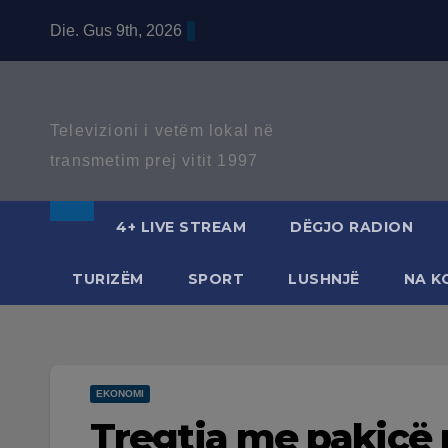
Skip
Die. Gus 9th, 2026
to
content
Televizioni i vetëm lokal në
transmetim prej vitit 1997
4+ LIVE STREAM
DËGJO RADION
TURIZËM
SPORT
LUSHNJË
NA K
EKONOMI
Tregtia me pakicë 