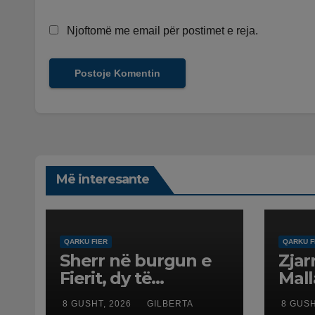
Njoftomë me email për postimet e reja.
Më interesante
QARKU FIER
QARKU F
Sherr në burgun e
Zjar
Fierit, dy të
Mall
burgosur
rrez
8 GUSHT, 2026
GILBERTA
8 GUSH
përfundojnë në
Poli