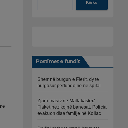
Kërko
Postimet e fundit
Sherr në burgun e Fierit, dy të
burgosur përfundojnë në spital
Zjarri masiv në Mallakastër/
 me
Flakët rrezikojnë banesat, Policia
evakuon disa familje në Koilac