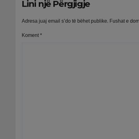
Lini një Përgjigje
Adresa juaj email s’do të bëhet publike.
Fushat e do
Koment
*