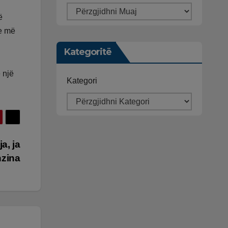
ë
 e më
Kategoritë
 një
Kategori
a, ja
nzina