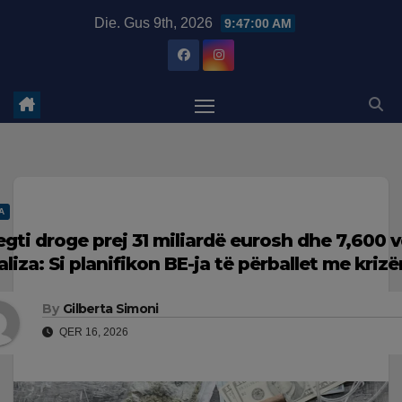
Skip
modal-check
Die. Gus 9th, 2026
9:47:01 AM
to
content
A
egti droge prej 31 miliardë eurosh dhe 7,600 v
aliza: Si planifikon BE-ja të përballet me kriz
By
Gilberta Simoni
QER 16, 2026