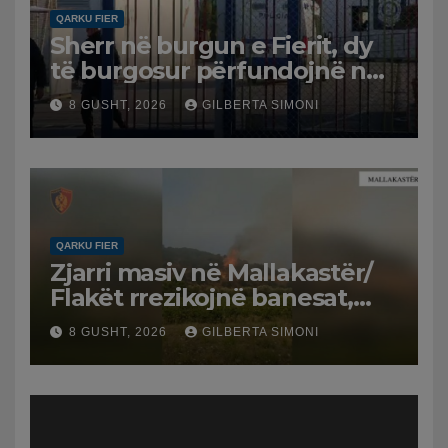
QARKU FIER
Sherr në burgun e Fierit, dy
të burgosur përfundojnë në
spital
8 GUSHT, 2026
GILBERTA SIMONI
QARKU FIER
Zjarri masiv në Mallakastër/
Flakët rrezikojnë banesat,
Policia evakuon disa familje
8 GUSHT, 2026
GILBERTA SIMONI
në Koilac