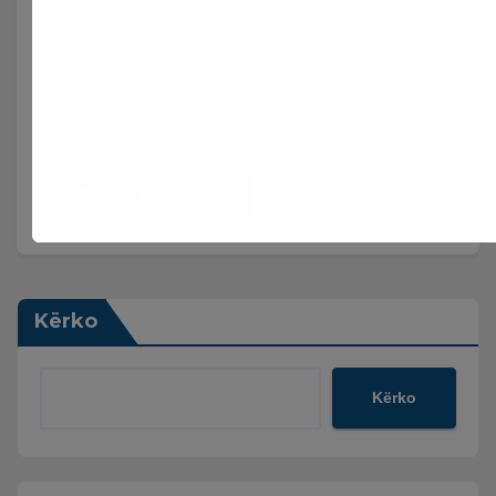
Njoftomë me email për komentet vijuese.
Njoftomë me email për postimet e reja.
Kërko
Kërko