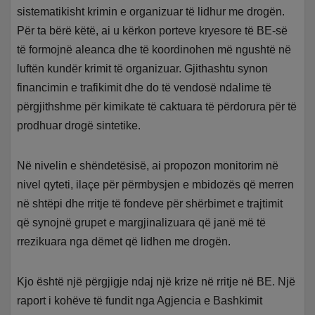
sistematikisht krimin e organizuar të lidhur me drogën.
Për ta bërë këtë, ai u kërkon porteve kryesore të BE-së
të formojnë aleanca dhe të koordinohen më ngushtë në
luftën kundër krimit të organizuar. Gjithashtu synon
financimin e trafikimit dhe do të vendosë ndalime të
përgjithshme për kimikate të caktuara të përdorura për të
prodhuar drogë sintetike.
Në nivelin e shëndetësisë, ai propozon monitorim në
nivel qyteti, ilaçe për përmbysjen e mbidozës që merren
në shtëpi dhe rritje të fondeve për shërbimet e trajtimit
që synojnë grupet e margjinalizuara që janë më të
rrezikuara nga dëmet që lidhen me drogën.
Kjo është një përgjigje ndaj një krize në rritje në BE. Një
raport i kohëve të fundit nga Agjencia e Bashkimit