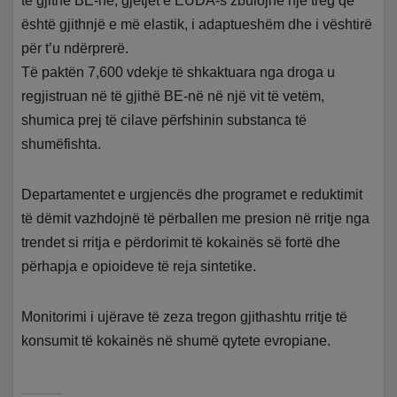
të gjithë BE-në, gjetjet e EUDA-s zbulojnë një treg që
është gjithnjë e më elastik, i adaptueshëm dhe i vështirë
për t’u ndërprerë.
Të paktën 7,600 vdekje të shkaktuara nga droga u
regjistruan në të gjithë BE-në në një vit të vetëm,
shumica prej të cilave përfshinin substanca të
shumëfishta.
Departamentet e urgjencës dhe programet e reduktimit
të dëmit vazhdojnë të përballen me presion në rritje nga
trendet si rritja e përdorimit të kokainës së fortë dhe
përhapja e opioideve të reja sintetike.
Monitorimi i ujërave të zeza tregon gjithashtu rritje të
konsumit të kokainës në shumë qytete evropiane.