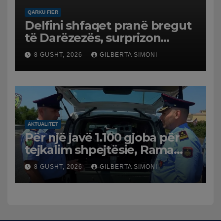
QARKU FIER
Delfini shfaqet pranë bregut
të Darëzezës, surprizon
pushuesit dhe banorët
8 GUSHT, 2026
GILBERTA SIMONI
AKTUALITET
Për një javë 1.100 gjoba për
tejkalim shpejtësie, Rama
publikon videon: Kamerat e
8 GUSHT, 2026
GILBERTA SIMONI
trafikut së shpejti në
funksion