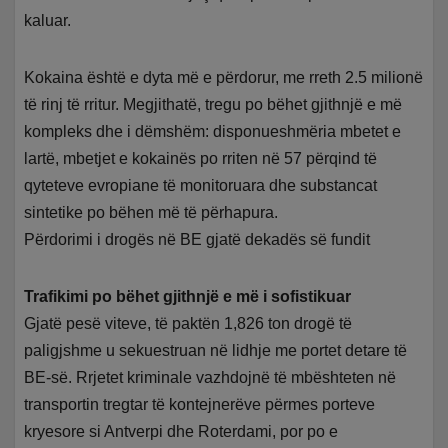
kaluar.
Kokaina është e dyta më e përdorur, me rreth 2.5 milionë
të rinj të rritur. Megjithatë, tregu po bëhet gjithnjë e më
kompleks dhe i dëmshëm: disponueshmëria mbetet e
lartë, mbetjet e kokainës po rriten në 57 përqind të
qyteteve evropiane të monitoruara dhe substancat
sintetike po bëhen më të përhapura.
Përdorimi i drogës në BE gjatë dekadës së fundit
Trafikimi po bëhet gjithnjë e më i sofistikuar
Gjatë pesë viteve, të paktën 1,826 ton drogë të
paligjshme u sekuestruan në lidhje me portet detare të
BE-së. Rrjetet kriminale vazhdojnë të mbështeten në
transportin tregtar të kontejnerëve përmes porteve
kryesore si Antverpi dhe Roterdami, por po e