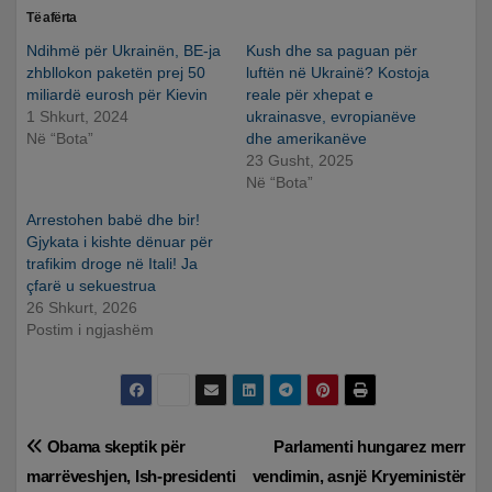
Të afërta
Ndihmë për Ukrainën, BE-ja
Kush dhe sa paguan për
zhbllokon paketën prej 50
luftën në Ukrainë? Kostoja
miliardë eurosh për Kievin
reale për xhepat e
1 Shkurt, 2024
ukrainasve, evropianëve
Në “Bota”
dhe amerikanëve
23 Gusht, 2025
Në “Bota”
Arrestohen babë dhe bir!
Gjykata i kishte dënuar për
trafikim droge në Itali! Ja
çfarë u sekuestrua
26 Shkurt, 2026
Postim i ngjashëm
Lëvizje
Obama skeptik për
Parlamenti hungarez merr
marrëveshjen, Ish-presidenti
vendimin, asnjë Kryeministër