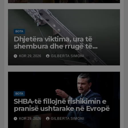
BOTA
Dhjetëra viktima, ura të
shembura dhe rrugë të
dëmtuara! Japonia goditet
KOR 29, 2026
GILBERTA SIMONI
nga tërmeti i fuqishëm,
qindra mijëra të evakuuar
BOTA
SHBA-të fillojnë rishikimin e
pranisë ushtarake në Evropë
KOR 29, 2026
GILBERTA SIMONI