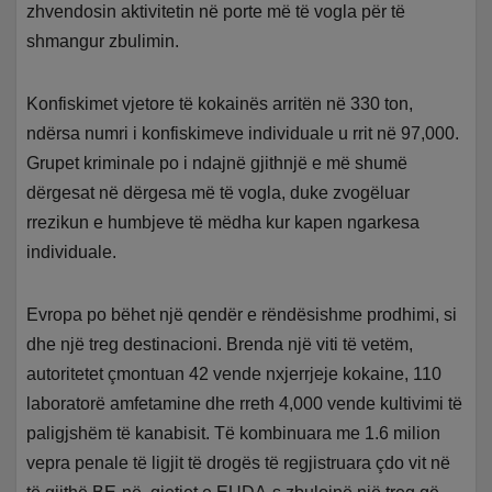
zhvendosin aktivitetin në porte më të vogla për të
shmangur zbulimin.
Konfiskimet vjetore të kokainës arritën në 330 ton,
ndërsa numri i konfiskimeve individuale u rrit në 97,000.
Grupet kriminale po i ndajnë gjithnjë e më shumë
dërgesat në dërgesa më të vogla, duke zvogëluar
rrezikun e humbjeve të mëdha kur kapen ngarkesa
individuale.
Evropa po bëhet një qendër e rëndësishme prodhimi, si
dhe një treg destinacioni. Brenda një viti të vetëm,
autoritetet çmontuan 42 vende nxjerrjeje kokaine, 110
laboratorë amfetamine dhe rreth 4,000 vende kultivimi të
paligjshëm të kanabisit. Të kombinuara me 1.6 milion
vepra penale të ligjit të drogës të regjistruara çdo vit në