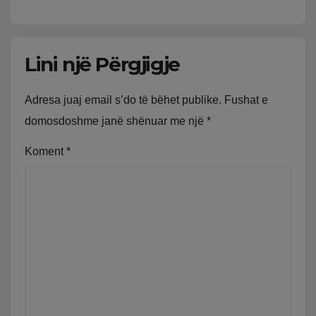
Lini një Përgjigje
Adresa juaj email s’do të bëhet publike.
Fushat e
domosdoshme janë shënuar me një
*
Koment
*