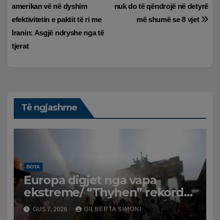
te
amerikan vë në dyshim
nuk do të qëndrojë në detyrë
postimet
efektivitetin e paktit të ri me
më shumë se 8 vjet
Iranin: Asgjë ndryshe nga të
tjerat
Të ngjashme
BOTA
Europa digjet nga vapa
ekstreme/ “Thyhen” rekordet
e temperaturave, mijëra
GUS 7, 2026
GILBERTA SIMONI
viktima nga nxehtësia