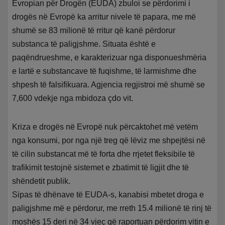
Evropian për Drogën (EUDA) zbuloi se përdorimi i
drogës në Evropë ka arritur nivele të papara, me më
shumë se 83 milionë të rritur që kanë përdorur
substanca të paligjshme. Situata është e
paqëndrueshme, e karakterizuar nga disponueshmëria
e lartë e substancave të fuqishme, të larmishme dhe
shpesh të falsifikuara. Agjencia regjistroi më shumë se
7,600 vdekje nga mbidoza çdo vit.
Kriza e drogës në Evropë nuk përcaktohet më vetëm
nga konsumi, por nga një treg që lëviz me shpejtësi në
të cilin substancat më të forta dhe rrjetet fleksibile të
trafikimit testojnë sistemet e zbatimit të ligjit dhe të
shëndetit publik.
Sipas të dhënave të EUDA-s, kanabisi mbetet droga e
paligjshme më e përdorur, me rreth 15.4 milionë të rinj të
moshës 15 deri në 34 vjeç që raportuan përdorim vitin e