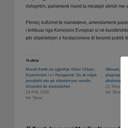
rishqyrtim, parlamenti mund ta miratojë sërish me v
Përveç kufizimit të mandateve, amendamenti parash
i kritikuar nga Komisioni Evropian si në kundërsht
për shpërbërjen e fondacioneve të besimit publik të
Të afërta
Mundi thellë në zgjedhje Viktor Orban,
Sllovaki, 21 
Kryeministri i ri i Hungarisë: Do të ndjek
plagosjes së
penalisht ata që shkatërruan vendin,
dëshmia në g
Gruevksi do ekstradohet
21 Tetor, 20
14 Prill, 2026
Në “Bota”
Në “Bota”