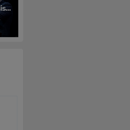
isë
A