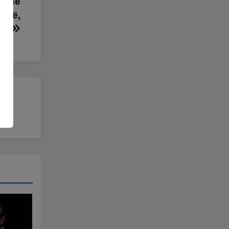
FC në
kanë,
it!