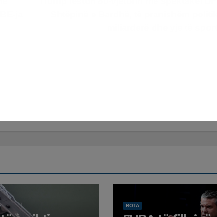
he
Trump feston 80-vjetorin me spektakël U
 BE-ja
Shtëpinë e Bardhë, të pranishëm politi
miliarderë dhe yje të sport
BOTA