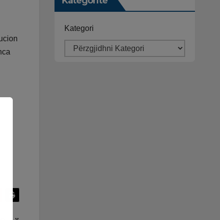
Kategoritë
Kategori
ucion
nca