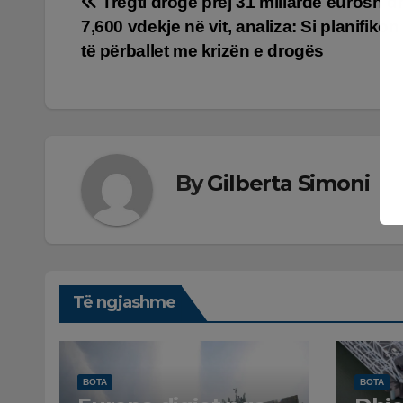
Lëvizje
Tregti droge prej 31 miliardë eurosh d
7,600 vdekje në vit, analiza: Si planifikon
te
të përballet me krizën e drogës
postimet
By
Gilberta Simoni
Të ngjashme
BOTA
BOTA