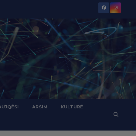
BUJQËSI
ARSIM
KULTURË