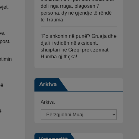
doli nga rruga, plagosen 7
jet,
persona, dy në gjendje të rëndë
te Trauma
ve.
“Po shkonin në punë”/ Gruaja dhe
post.
djali i vdiqën në aksident,
shqiptari në Greqi prek zemrat:
Humba gjithçka!
rtimin
Arkiva
jë
Arkiva
ë