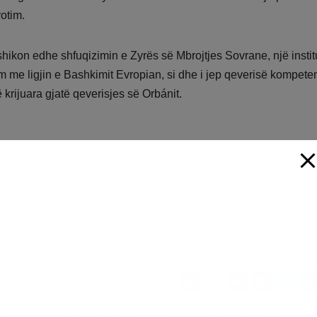
otim.
ikon edhe shfuqizimin e Zyrës së Mbrojtjes Sovrane, një instit
im me ligjin e Bashkimit Evropian, si dhe i jep qeverisë kompete
 krijuara gjatë qeverisjes së Orbánit.
vjet burg për autorin e
Hungaria bllokon kredinë për Ukrainën,
 kryeministrit Robert Fico,
Orban i prerë nga Brukseli: Pa naftë,
jyq: Nuk doja ta vrisja
nuk ka para!
25
19 Mars, 2026
Në “Bota”