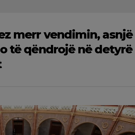
ez merr vendimin, asnjë
o të qëndrojë në detyrë
t