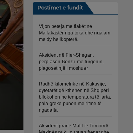
Postimet e fundit
Vijon beteja me flakët ne
Mallakastër nga toka dhe nga ajri
me dy helikopterë.
Aksident në Fier-Shegan,
përplasen Benz-i me furgonin,
plagoset një i moshuar
Radhë kilometrike në Kakavijë,
qytetarët që kthehen në Shqipëri
bllokohen në temperatura të larta,
pala greke punon me ritme të
ngadalta
Aksident pranë Malit të Tomorrit/
Makinës nuk i punuan frenat dhe