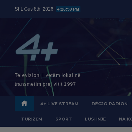
Skip
Sht. Gus 8th, 2026
4:27:00 PM
to
content
Televizioni i vetëm lokal në
transmetim prej vitit 1997
4+ LIVE STREAM
DËGJO RADION
TURIZËM
SPORT
LUSHNJË
NA K