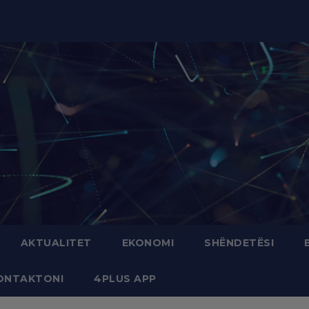
modal-check
AKTUALITET
EKONOMI
SHËNDETËSI
ONTAKTONI
4PLUS APP