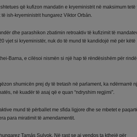
htetues që kufizon mandatin e kryeministrit në maksimum tetë v
 të ish-kryeministrit hungarez Viktor Orbán.
ër dhe parashikon zbatimin retroaktiv të kufizimit të mandate
 20 vjet si kryeministër, nuk do të mund të kandidojë më për këtë 
ei-Barna, e cilësoi nismën si një hap të rëndësishëm për rindë
a gëzon shumicën prej dy të tretash në parlament, ka ndërmarrë n
atës, në kuadër të asaj që e quan “ndryshim regjimi”.
oaktive mund të përballet me sfida ligjore dhe se mbetet e paqart
era para miratimit të amendamentit.
t hungarez Tamás Sulyok. Në rast se ai vendos ta kthejë për