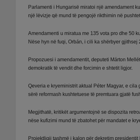
Parlamenti i Hungarisë miratoi një amendament kus
një lëvizje që mund të pengojë rikthimin në pushtet
Amendamenti u miratua me 135 vota pro dhe 50 kund
Nëse hyn në fuqi, Orbán, i cili ka shërbyer gjithsej
Propozuesi i amendamentit, deputeti Márton Melléth
demokratik të vendit dhe forcimin e shtetit ligjor.
Qeveria e kryeministrit aktual Péter Magyar, e cil
sërë reformash kushtetuese të premtuara gjatë fush
Megjithatë, kritikët argumentojnë se dispozita retr
nëse kufizimi mund të zbatohet për mandatet e kry
Projektligji tashmë i kalon për dekretim presidenti