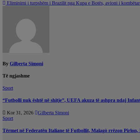
Eliminimi i turpshëm i Brazilit nga Kupa e Botës, avioni i kombëtar
te
postimet
By
Gilberta Simoni
Të ngjashme
Sport
“Futbolli nuk është në shitje”, UEFA akuza të ashpra ndaj Infant
Kor 31, 2026
Gilberta Simoni
Sport
Tërmet në Federatën Italiane të Futbollit, Malagò rrëzon Pirlon