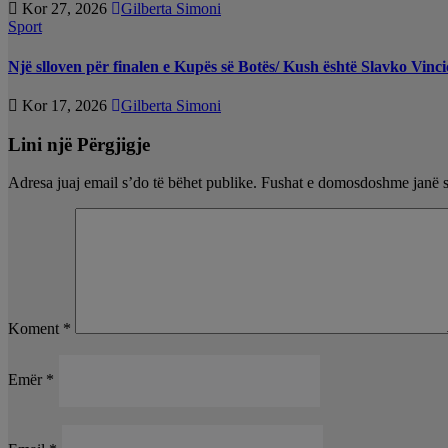
Kor 27, 2026
Gilberta Simoni
Sport
Një slloven për finalen e Kupës së Botës/ Kush është Slavko Vincic
Kor 17, 2026
Gilberta Simoni
Lini një Përgjigje
Adresa juaj email s’do të bëhet publike.
Fushat e domosdoshme janë 
Koment
*
Emër
*