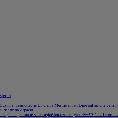
vjeçari
ë Lushnjë. Tensionet në Lindjen e Mesme shtrenjtojnë naftën dhe benzi
identitetin e qytetit
të lejohet një tiran të shkelmojnë interesat e qytetarëve! 3.2 mld euro 