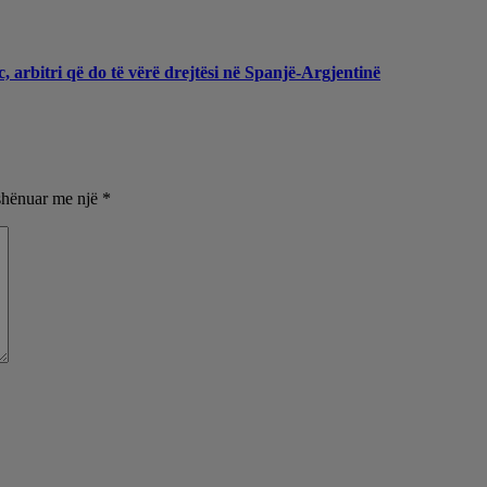
, arbitri që do të vërë drejtësi në Spanjë-Argjentinë
shënuar me një
*