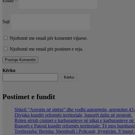
Email
*
Sajt
Njoftomë me email për komentet vijuese.
Njoftomë me email për postimet e reja.
Kërko
Kërko
Postimet e fundit
Shkeli “Arrestin në shtëpi” dhe vodhi automjetin, arrestohet 43-
Divjaka kundër reformës territoriale, banorët dalin në protestë.
Rriten sërish çmimet e karburanteve në pikat e karburanteve n
Banorët e Patosit kundër reformës territoriale: Të mos humbasim 
Territorialja/ Berisha: Shembulli i Poliçanit, frymëzim. S’mund 