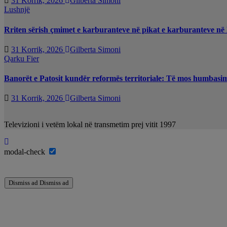
31 Korrik, 2026
Gilberta Simoni
Lushnjë
Rriten sërish çmimet e karburanteve në pikat e karburanteve në
31 Korrik, 2026
Gilberta Simoni
Qarku Fier
Banorët e Patosit kundër reformës territoriale: Të mos humbasim i
31 Korrik, 2026
Gilberta Simoni
Televizioni i vetëm lokal në transmetim prej vitit 1997
modal-check
Dismiss ad
Dismiss ad