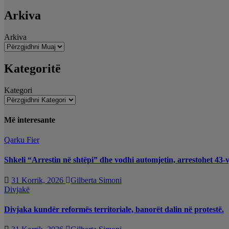
Arkiva
Arkiva
Kategoritë
Kategori
Më interesante
Qarku Fier
Shkeli “Arrestin në shtëpi” dhe vodhi automjetin, arrestohet 43-v
31 Korrik, 2026
Gilberta Simoni
Divjakë
Divjaka kundër reformës territoriale, banorët dalin në protestë.