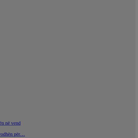
nën në vend
u vodhën për…