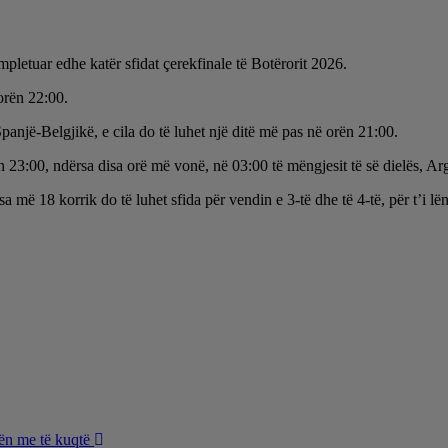
pletuar edhe katër sfidat çerekfinale të Botërorit 2026.
orën 22:00.
Spanjë-Belgjikë, e cila do të luhet një ditë më pas në orën 21:00.
 23:00, ndërsa disa orë më vonë, në 03:00 të mëngjesit të së dielës, Ar
më 18 korrik do të luhet sfida për vendin e 3-të dhe të 4-të, për t’i lë
tën me të kuqtë