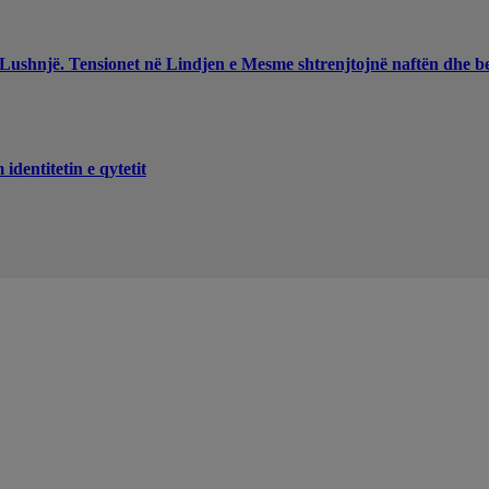
 Lushnjë. Tensionet në Lindjen e Mesme shtrenjtojnë naftën dhe b
dentitetin e qytetit