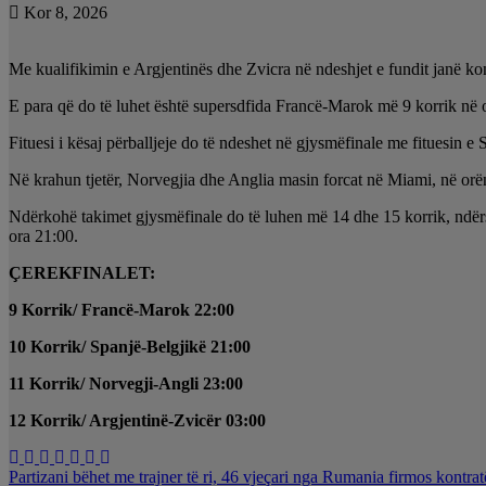
Kor 8, 2026
Me kualifikimin e Argjentinës dhe Zvicra në ndeshjet e fundit janë kom
E para që do të luhet është supersdfida Francë-Marok më 9 korrik në 
Fituesi i kësaj përballjeje do të ndeshet në gjysmëfinale me fituesin e 
Në krahun tjetër, Norvegjia dhe Anglia masin forcat në Miami, në orën
Ndërkohë takimet gjysmëfinale do të luhen më 14 dhe 15 korrik, ndërsa 
ora 21:00.
ÇEREKFINALET:
9 Korrik/ Francë-Marok 22:00
10 Korrik/ Spanjë-Belgjikë 21:00
11 Korrik/ Norvegji-Angli 23:00
12 Korrik/ Argjentinë-Zvicër 03:00
Lëvizje
Partizani bëhet me trajner të ri, 46 vjeçari nga Rumania firmos kontra