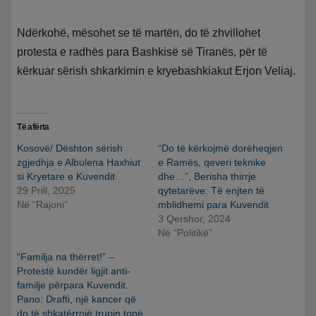
Ndërkohë, mësohet se të martën, do të zhvillohet
protesta e radhës para Bashkisë së Tiranës, për të
kërkuar sërish shkarkimin e kryebashkiakut Erjon Veliaj.
Të afërta
Kosovë/ Dështon sërish
“Do të kërkojmë dorëheqjen
zgjedhja e Albulena Haxhiut
e Ramës, qeveri teknike
si Kryetare e Kuvendit
dhe…”, Berisha thirrje
29 Prill, 2025
qytetarëve: Të enjten të
Në “Rajoni”
mblidhemi para Kuvendit
3 Qershor, 2024
Në “Politikë”
“Familja na thërret!” –
Protestë kundër ligjit anti-
familje përpara Kuvendit.
Pano: Drafti, një kancer që
do të shkatërrojë trupin tonë