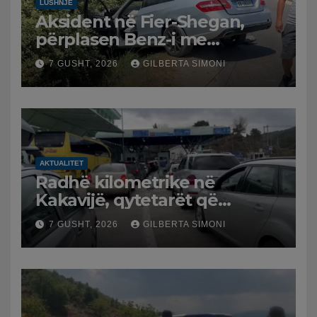
LUSHNJË
Aksident në Fier-Shegan,
përplasen Benz-i me
furgonin, plagoset një i
7 GUSHT, 2026
GILBERTA SIMONI
moshuar
AKTUALITET
Radhë kilometrike në
Kakavijë, qytetarët që
kthehen në Shqipëri
7 GUSHT, 2026
GILBERTA SIMONI
bllokohen në temperatura të
larta, pala greke punon me
ritme të ngadalta