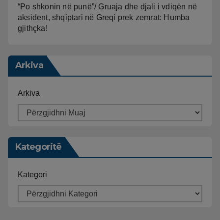
“Po shkonin në punë”/ Gruaja dhe djali i vdiqën në
aksident, shqiptari në Greqi prek zemrat: Humba
gjithçka!
Arkiva
Arkiva
Kategoritë
Kategori