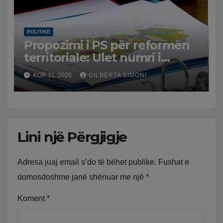
POLITIKË
Propozimi i PS për reformën
territoriale: Ulet numri i
bashkive nga 61 në 46
KOR 31, 2026
GILBERTA SIMONI
Lini një Përgjigje
Adresa juaj email s’do të bëhet publike.
Fushat e
domosdoshme janë shënuar me një
*
Koment
*