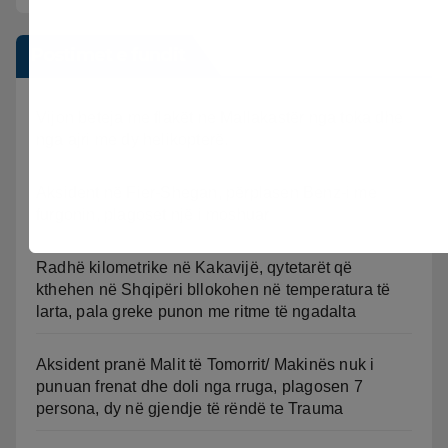
Postimet e fundit
Vijon beteja me flakët ne Mallakastër nga toka dhe
nga ajri me dy helikopterë.
Aksident në Fier-Shegan, përplasen Benz-i me
furgonin, plagoset një i moshuar
Radhë kilometrike në Kakavijë, qytetarët që
kthehen në Shqipëri bllokohen në temperatura të
larta, pala greke punon me ritme të ngadalta
Aksident pranë Malit të Tomorrit/ Makinës nuk i
punuan frenat dhe doli nga rruga, plagosen 7
persona, dy në gjendje të rëndë te Trauma