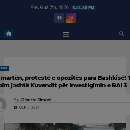
Skip
modal-check
Pre. Gus 7th, 2026
6:51:31 PM
to
content
ITIKË
 martën, protestë e opozitës para Bashkisë! 
bim jashtë Kuvendit për investigimin e RAI 3
By
Gilberta Simoni
QER 3, 2024