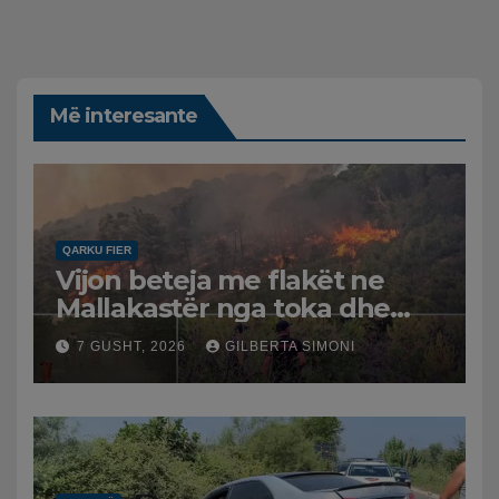
Më interesante
QARKU FIER
Vijon beteja me flakët ne
Mallakastër nga toka dhe
nga ajri me dy helikopterë.
7 GUSHT, 2026
GILBERTA SIMONI