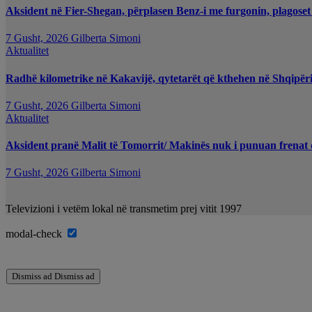
Aksident në Fier-Shegan, përplasen Benz-i me furgonin, plagoset
7 Gusht, 2026
Gilberta Simoni
Aktualitet
Radhë kilometrike në Kakavijë, qytetarët që kthehen në Shqipëri
7 Gusht, 2026
Gilberta Simoni
Aktualitet
Aksident pranë Malit të Tomorrit/ Makinës nuk i punuan frenat d
7 Gusht, 2026
Gilberta Simoni
Televizioni i vetëm lokal në transmetim prej vitit 1997
modal-check
Dismiss ad
Dismiss ad