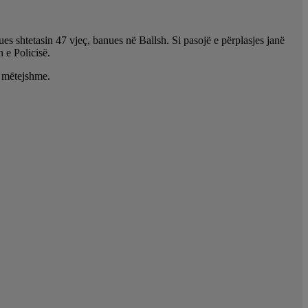
es shtetasin 47 vjeç, banues në Ballsh. Si pasojë e përplasjes janë
n e Policisë.
ë mëtejshme.