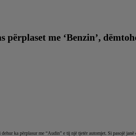
as përplaset me ‘Benzin’, dëmtohe
 dehur ka përplasur me “Audin” e tij një tjetër automjet. Si pasojë janë