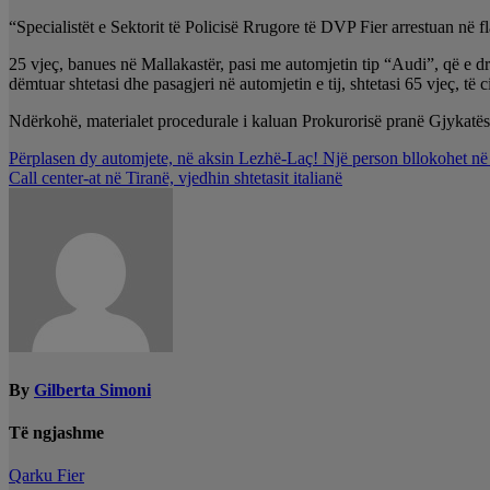
“Specialistët e Sektorit të Policisë Rrugore të DVP Fier arrestuan në fl
25 vjeç, banues në Mallakastër, pasi me automjetin tip “Audi”, që e dr
dëmtuar shtetasi dhe pasagjeri në automjetin e tij, shtetasi 65 vjeç, të 
Ndërkohë, materialet procedurale i kaluan Prokurorisë pranë Gjykatës s
Lëvizje
Përplasen dy automjete, në aksin Lezhë-Laç! Një person bllokohet në
Call center-at në Tiranë, vjedhin shtetasit italianë
te
postimet
By
Gilberta Simoni
Të ngjashme
Qarku Fier