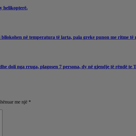
y helikopterë.
 bllokohen në temperatura të larta, pala greke punon me ritme të 
he doli nga rruga, plagosen 7 persona, dy në gjendje të rëndë te
shënuar me një
*