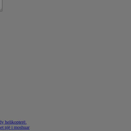
dy helikopterë.
et një i moshuar