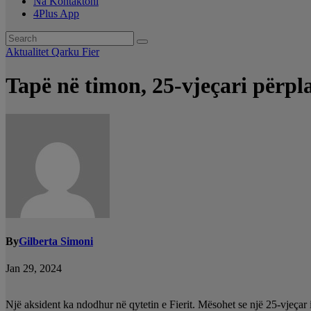
Na Kontaktoni
4Plus App
Aktualitet
Qarku Fier
Tapë në timon, 25-vjeçari përpl
By
Gilberta Simoni
Jan 29, 2024
Një aksident ka ndodhur në qytetin e Fierit. Mësohet se një 25-vjeçar i