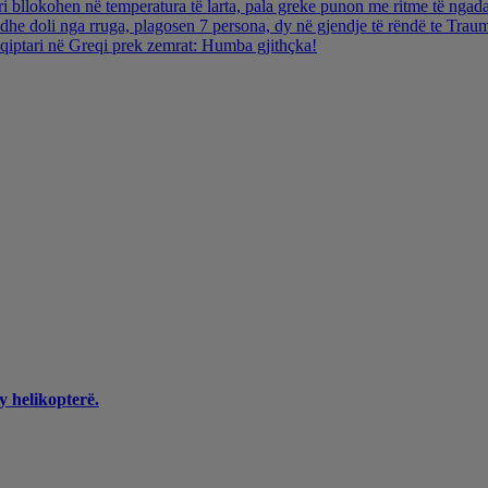
i bllokohen në temperatura të larta, pala greke punon me ritme të ngada
dhe doli nga rruga, plagosen 7 persona, dy në gjendje të rëndë te Trau
hqiptari në Greqi prek zemrat: Humba gjithçka!
y helikopterë.