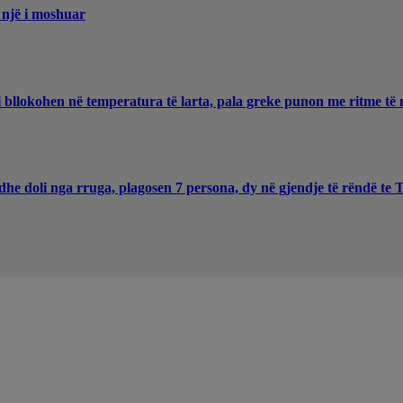
 një i moshuar
 bllokohen në temperatura të larta, pala greke punon me ritme të 
he doli nga rruga, plagosen 7 persona, dy në gjendje të rëndë te