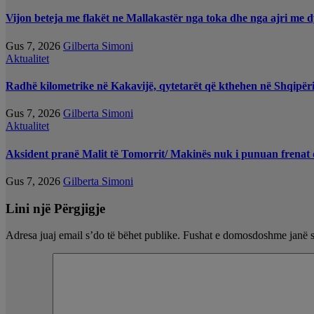
Vijon beteja me flakët ne Mallakastër nga toka dhe nga ajri me d
Gus 7, 2026
Gilberta Simoni
Aktualitet
Radhë kilometrike në Kakavijë, qytetarët që kthehen në Shqipëri
Gus 7, 2026
Gilberta Simoni
Aktualitet
Aksident pranë Malit të Tomorrit/ Makinës nuk i punuan frenat d
Gus 7, 2026
Gilberta Simoni
Lini një Përgjigje
Adresa juaj email s’do të bëhet publike.
Fushat e domosdoshme janë 