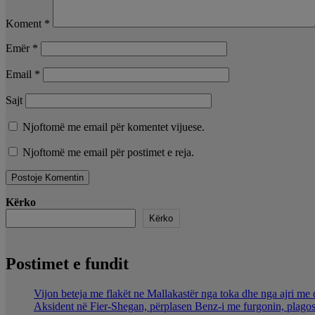
Koment
*
Emër
*
Email
*
Sajt
Njoftomë me email për komentet vijuese.
Njoftomë me email për postimet e reja.
Kërko
Kërko
Postimet e fundit
Vijon beteja me flakët ne Mallakastër nga toka dhe nga ajri me 
Aksident në Fier-Shegan, përplasen Benz-i me furgonin, plagos