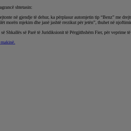
agrancë shtetasin:
ejtonte në gjendje të dehur, ka përplasur automjetin tip “Benz” me drejtu
cilët morën mjekim dhe janë jashtë rrezikut për jetën”, thuhet në njoftimi
ë Shkallës së Parë të Juridiksionit të Përgjithshëm Fier, për veprime t
 makinë.