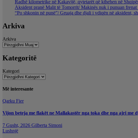
Radhë kilometrike në Kakavijë, qytetarët që kthehen në Shqipër
Aksident pranë Malit të Tomorrit/ Makinës nuk i punuan frenat 
“Po shkonin në punë”/ Gruaja dhe djali i vdiqën në aksident, s
Arkiva
Arkiva
Kategoritë
Kategori
Më interesante
Qarku Fier
Vijon beteja me flakët ne Mallakastër nga toka dhe nga ajri me d
7 Gusht, 2026
Gilberta Simoni
Lushnjë