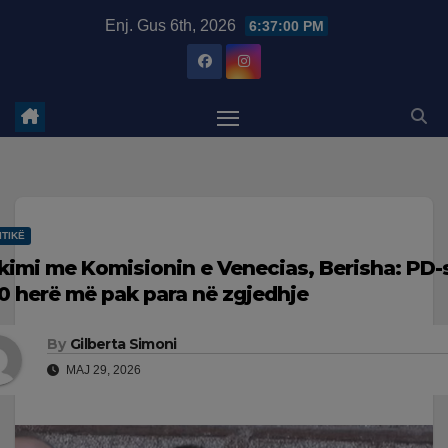
Skip
modal-check
Enj. Gus 6th, 2026
6:37:01 PM
to
content
ITIKË
kimi me Komisionin e Venecias, Berisha: PD-
0 herë më pak para në zgjedhje
By
Gilberta Simoni
MAJ 29, 2026