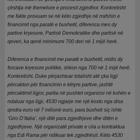
çështja më themelore e procesit zgjedhor. Konkretisht
me fakte provuam se në këto zgjedhje në rrafshin e
financimit nga paratë e buxhetit, diferenca mes dy
partive kryesore, Partisë Demokratike dhe partisë në
qeveri, ka qenë minimumi 700 deri në 1 mijë herë.
Diferenca e financimit me paratë e buxhetit, midis dy
forcave kryesore politike, shkon nga 700 në 1 mijë herë.
Konkretisht. Duke përjashtuar totalisht atë çka ligji
përcakton për financimin e këtyre partive, jashtë
përcaktimit ligjor, partia në pushtet organizoi në kohën e
ndaluar nga ligji, 4530 ngjarje me një kosto nga disa
qindra euro në 7 milionë euro, para buxheti siç ishte
‘Giro D’Italia’, një ditë para zgjedhjeve dhe ditën e
zgjedhjeve. Një organizatë private e cila u kontraktua
nga Edi Rama për ndikuar tek zgjedhësit. Këto 4530