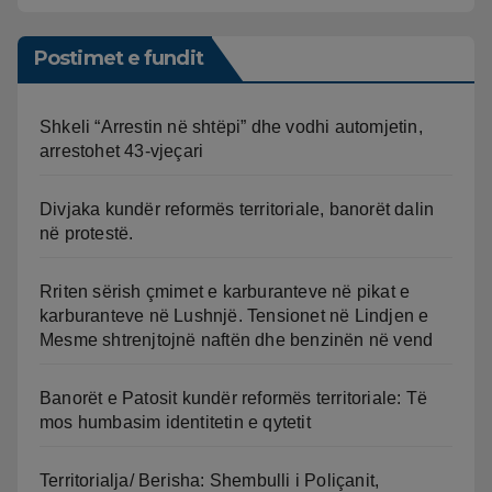
Postimet e fundit
Shkeli “Arrestin në shtëpi” dhe vodhi automjetin,
arrestohet 43-vjeçari
Divjaka kundër reformës territoriale, banorët dalin
në protestë.
Rriten sërish çmimet e karburanteve në pikat e
karburanteve në Lushnjë. Tensionet në Lindjen e
Mesme shtrenjtojnë naftën dhe benzinën në vend
Banorët e Patosit kundër reformës territoriale: Të
mos humbasim identitetin e qytetit
Territorialja/ Berisha: Shembulli i Poliçanit,