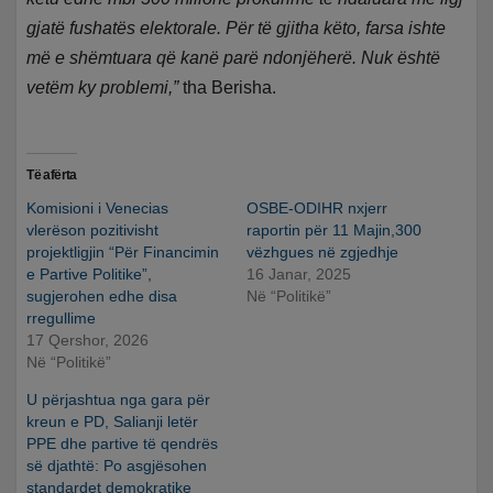
gjatë fushatës elektorale. Për të gjitha këto, farsa ishte
më e shëmtuara që kanë parë ndonjëherë. Nuk është
vetëm ky problemi,”
tha Berisha.
Të afërta
Komisioni i Venecias
OSBE-ODIHR nxjerr
vlerëson pozitivisht
raportin për 11 Majin,300
projektligjin “Për Financimin
vëzhgues në zgjedhje
e Partive Politike”,
16 Janar, 2025
sugjerohen edhe disa
Në “Politikë”
rregullime
17 Qershor, 2026
Në “Politikë”
U përjashtua nga gara për
kreun e PD, Salianji letër
PPE dhe partive të qendrës
së djathtë: Po asgjësohen
standardet demokratike