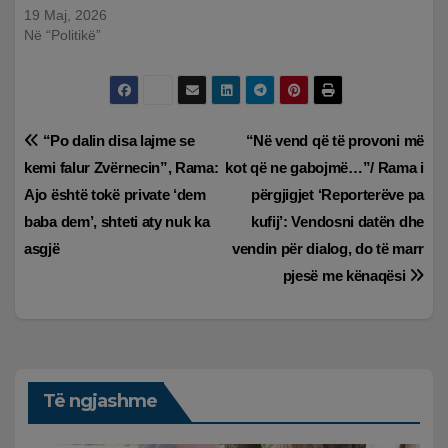
19 Maj, 2026
Në “Politikë”
Lëvizje
“Po dalin disa lajme se
“Në vend që të provoni më
kemi falur Zvërnecin”, Rama:
kot që ne gabojmë…”/ Rama i
te
Ajo është tokë private ‘dem
përgjigjet ‘Reporterëve pa
postimet
baba dem’, shteti aty nuk ka
kufij’: Vendosni datën dhe
asgjë
vendin për dialog, do të marr
pjesë me kënaqësi
Të ngjashme