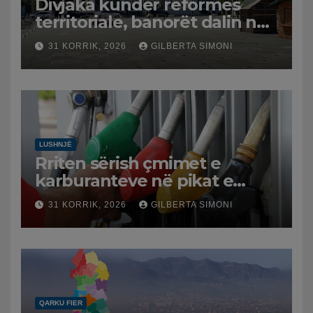
Divjaka kundër reformës
territoriale, banorët dalin në
protestë.
31 KORRIK, 2026
GILBERTA SIMONI
LUSHNJË
Rriten sërish çmimet e
karburanteve në pikat e
karburanteve në Lushnjë.
31 KORRIK, 2026
GILBERTA SIMONI
Tensionet në Lindjen e
Mesme shtrenjtojnë naftën
dhe benzinën në vend
QARKU FIER