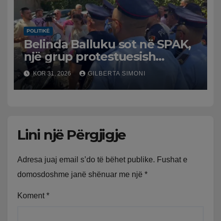
POLITIKË
Belinda Balluku sot në SPAK,
një grup protestuesish
grumbullohen para
KOR 31, 2026
GILBERTA SIMONI
Prokurorisë së Posaçme
Lini një Përgjigje
Adresa juaj email s’do të bëhet publike.
Fushat e
domosdoshme janë shënuar me një
*
Koment
*