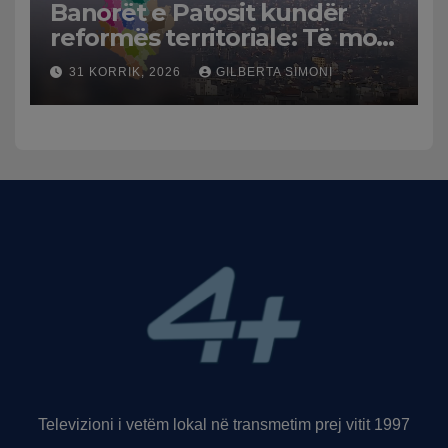
Banorët e Patosit kundër
reformës territoriale: Të mos
humbasim identitetin e
31 KORRIK, 2026
GILBERTA SIMONI
qytetit
Televizioni i vetëm lokal në transmetim prej vitit 1997