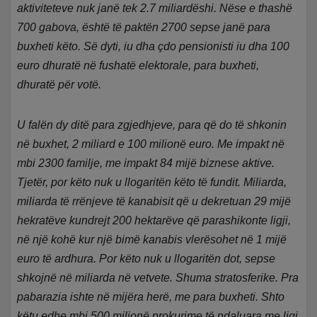
aktiviteteve nuk janë tek 2.7 miliardëshi. Nëse e thashë
700 gabova, është të paktën 2700 sepse janë para
buxheti këto. Së dyti, iu dha çdo pensionisti iu dha 100
euro dhuratë në fushatë elektorale, para buxheti,
dhuratë për votë.
U falën dy ditë para zgjedhjeve, para që do të shkonin
në buxhet, 2 miliard e 100 milionë euro. Me impakt në
mbi 2300 familje, me impakt 84 mijë biznese aktive.
Tjetër, por këto nuk u llogaritën këto të fundit. Miliarda,
miliarda të rrënjeve të kanabisit që u dekretuan 29 mijë
hekratëve kundrejt 200 hektarëve që parashikonte ligji,
në një kohë kur një bimë kanabis vlerësohet në 1 mijë
euro të ardhura. Por këto nuk u llogaritën dot, sepse
shkojnë në miliarda në vetvete. Shuma stratosferike. Pra
pabarazia ishte në mijëra herë, me para buxheti. Shto
këtu edhe mbi 500 milionë prokurime të ndaluara me ligj