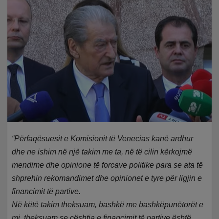
“Përfaqësuesit e Komisionit të Venecias kanë ardhur
dhe ne ishim në një takim me ta, në të cilin kërkojmë
mendime dhe opinione të forcave politike para se ata të
shprehin rekomandimet dhe opinionet e tyre për ligjin e
financimit të partive.
Në këtë takim theksuam, bashkë me bashkëpunëtorët e
mi, theksuam se çështja e financimit të partive është