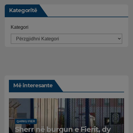
Kategoritë
Kategori
Më interesante
QARKU FIER
Sherr në burgun e Fierit, dy