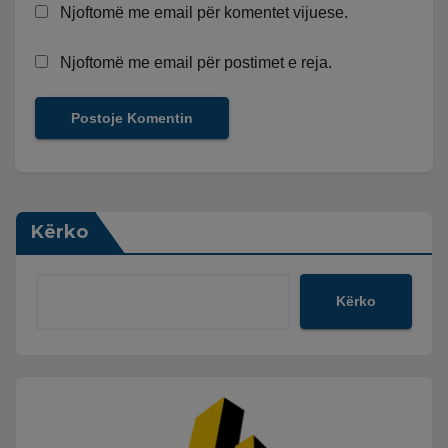
Njoftomë me email për komentet vijuese.
Njoftomë me email për postimet e reja.
Kërko
Kërko