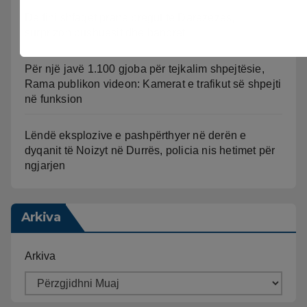
Delfini shfaqet pranë bregut të Darëzezës,
surprizon pushuesit dhe banorët
Për një javë 1.100 gjoba për tejkalim shpejtësie,
Rama publikon videon: Kamerat e trafikut së shpejti
në funksion
Lëndë eksplozive e pashpërthyer në derën e
dyqanit të Noizyt në Durrës, policia nis hetimet për
ngjarjen
Arkiva
Arkiva