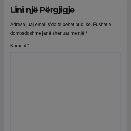
Lini një Përgjigje
Adresa juaj email s’do të bëhet publike.
Fushat e
domosdoshme janë shënuar me një
*
Koment
*