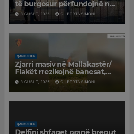
të burgosur përfundojnë në
spital
8 GUSHT, 2026
GILBERTA SIMONI
QARKU FIER
Zjarri masiv në Mallakastër/
Flakët rrezikojnë banesat,
Policia evakuon disa familje
8 GUSHT, 2026
GILBERTA SIMONI
në Koilac
QARKU FIER
Delfini shfaqet pranë bregut