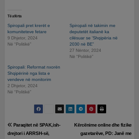
Të afërta
Spiropali pret krerët e
Spiropali në takimin me
komuniteteve fetare
deputetët italianë ka
9 Dhjetor, 2024
cilësuar se ‘Shqipëria në
Në “Politikë”
2030 në BE”
27 Nëntor, 2024
Në “Politikë”
Spiropali: Reformat nxorën
Shqipërinë nga lista e
vendeve në monitorim
2 Dhjetor, 2024
Në “Politikë”
Lëvizje
Paraqitet në SPAK,ish-
Kërcënime online dhe fizike
drejtori i ARRSH-së,
gazetarëve, PD: Janë me