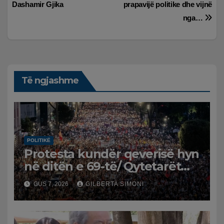
te
Dashamir Gjika
prapavijë politike dhe vijnë
postimet
nga…
Të ngjashme
POLITIKË
Protesta kundër qeverisë hyn
në ditën e 69-të/ Qytetarët
kërkojnë dorëheqjen e
GUS 7, 2026
GILBERTA SIMONI
panegociueshme të Edi
Ramës