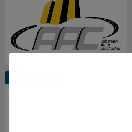
Postimet e fundit
Sherr në burgun e Fierit, dy të burgosur
përfundojnë në spital
Zjarri masiv në Mallakastër/ Flakët rrezikojnë
banesat, Policia evakuon disa familje në Koilac