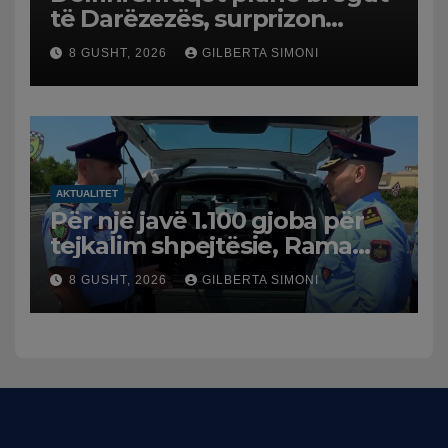
të Darëzezës, surprizon
pushuesit dhe banorët
8 GUSHT, 2026
GILBERTA SIMONI
AKTUALITET
Për një javë 1.100 gjoba për
tejkalim shpejtësie, Rama
publikon videon: Kamerat e
8 GUSHT, 2026
GILBERTA SIMONI
trafikut së shpejti në
funksion