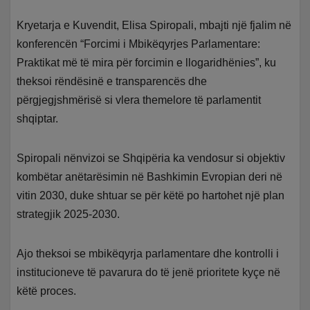
Kryetarja e Kuvendit, Elisa Spiropali, mbajti një fjalim në
konferencën “Forcimi i Mbikëqyrjes Parlamentare:
Praktikat më të mira për forcimin e llogaridhënies”, ku
theksoi rëndësinë e transparencës dhe
përgjegjshmërisë si vlera themelore të parlamentit
shqiptar.
Spiropali nënvizoi se Shqipëria ka vendosur si objektiv
kombëtar anëtarësimin në Bashkimin Evropian deri në
vitin 2030, duke shtuar se për këtë po hartohet një plan
strategjik 2025-2030.
Ajo theksoi se mbikëqyrja parlamentare dhe kontrolli i
institucioneve të pavarura do të jenë prioritete kyçe në
këtë proces.