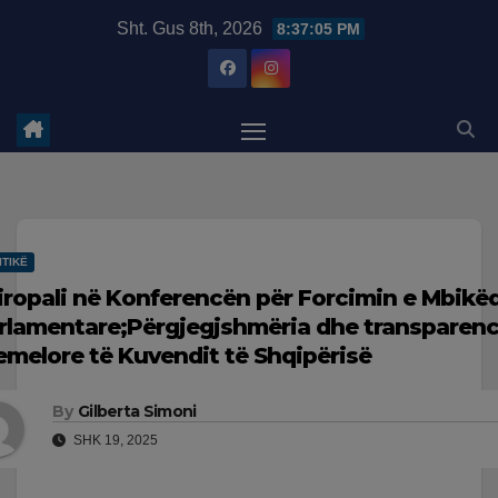
Skip
modal-check
Sht. Gus 8th, 2026
8:37:06 PM
to
content
ITIKË
iropali në Konferencën për Forcimin e Mbikë
rlamentare;Përgjegjshmëria dhe transparenca
emelore të Kuvendit të Shqipërisë
By
Gilberta Simoni
SHK 19, 2025