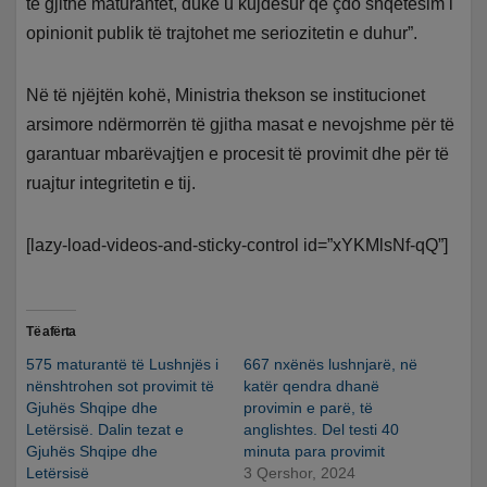
të gjithë maturantët, duke u kujdesur që çdo shqetësim i
opinionit publik të trajtohet me seriozitetin e duhur”.
Në të njëjtën kohë, Ministria thekson se institucionet
arsimore ndërmorrën të gjitha masat e nevojshme për të
garantuar mbarëvajtjen e procesit të provimit dhe për të
ruajtur integritetin e tij.
[lazy-load-videos-and-sticky-control id=”xYKMlsNf-qQ”]
Të afërta
575 maturantë të Lushnjës i
667 nxënës lushnjarë, në
nënshtrohen sot provimit të
katër qendra dhanë
Gjuhës Shqipe dhe
provimin e parë, të
Letërsisë. Dalin tezat e
anglishtes. Del testi 40
Gjuhës Shqipe dhe
minuta para provimit
Letërsisë
3 Qershor, 2024