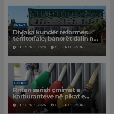
DIVJAKË
Divjaka kundër reformës
territoriale, banorët dalin në
protestë.
31 KORRIK, 2026
GILBERTA SIMONI
LUSHNJË
Rriten sërish çmimet e
karburanteve në pikat e
karburanteve në Lushnjë.
31 KORRIK, 2026
GILBERTA SIMONI
Tensionet në Lindjen e