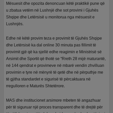
Mësuesit dhe opozita denoncuan këtë praktikë pune që
u zbatua vetëm në Lushnjë dhe sot provimi i Gjuhës
Shqipe dhe Letërsisë u monitorua nga mësuesit e
Lushnjës.
Edhe në këtë provim teza e provimit të Gjuhës Shqipe
dhe Letërsisë ka dal online 30 minuta pas fillimit të
provimit gjë që ka sjellë edhe reagimin e Ministrisë së
Arsimit dhe Sportit që thotë se “Rreth 28 mijë maturantë,
në 144 qendrat e provimeve në mbarë vendin zhvilluan
provimin e tyre në mënyrë të qetë dhe në përputhje me
të gjitha standardet e sigurisë të përcaktuara në
rregulloren e Maturës Shtetërore.
MAS dhe institucionet arsimore mbeten të angazhuar
për të siguruar një proces transparent dhe të drejtë për