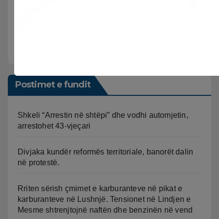
Postimet e fundit
Shkeli “Arrestin në shtëpi” dhe vodhi automjetin,
arrestohet 43-vjeçari
Divjaka kundër reformës territoriale, banorët dalin
në protestë.
Rriten sërish çmimet e karburanteve në pikat e
karburanteve në Lushnjë. Tensionet në Lindjen e
Mesme shtrenjtojnë naftën dhe benzinën në vend