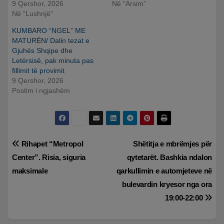
9 Qershor, 2026
Në “Arsim”
Në “Lushnjë”
KUMBARO “NGEL” ME
MATURËN/ Dalin tezat e
Gjuhës Shqipe dhe
Letërsisë, pak minuta pas
fillimit të provimit
9 Qershor, 2026
Postim i ngjashëm
Lëvizje
Rihapet “Metropol
Shëtitja e mbrëmjes për
Center”. Risia, siguria
qytetarët. Bashkia ndalon
te
maksimale
qarkullimin e automjeteve në
postimet
bulevardin kryesor nga ora
19:00-22:00