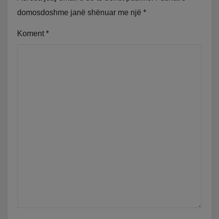
domosdoshme janë shënuar me një
*
Koment
*