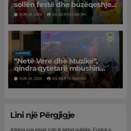
sollën festë dhe buzëqeshje
për fëmijët në Lushnjë
KOR 29, 2026
GILBERTA SIMONI
LUSHNJË
“Netë Vere dhe Muzikë”,
qindra qytetarë mbushin
sheshin e Lushnjës
KOR 28, 2026
GILBERTA SIMONI
Lini një Përgjigje
Adresa juaj email s’do të bëhet publike.
Fushat e