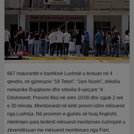
667 maturantët e bashkisë Lushnjë u testuan në 4
qendra, në gjimnazin “18 Tetori”, “Jani Nushi”, shkolla
mekanike Bujqësore dhe shkolla 9-vjeçare “4
Dëshmorët. Provimi filloi në orën 10:00 dhe zgjati 2 orë
e 30 minuta. Monitoruesit në këtë provim ishin mësuesit
nga Lushnja. Në provimin e gjuhës së huaj Anglisht,
mbrëmjen para testimit mësuesit monitorues lushnjarë u
zëvendësuan me mësuesit monitorues nga Fieri.