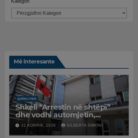
Kategori
Më interesante
QARKU FIER
Shkeli “Arrestin në shtëpi”
dhe vodhi automjetin,
arrestohet 43-vjeçari
31 KORRIK, 2026
GILBERTA SIMONI