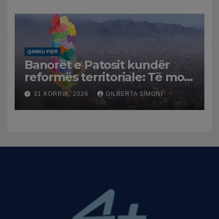
Mesme shtrenjtojnë naftën
dhe benzinën në vend
QARKU FIER
Banorët e Patosit kundër
reformës territoriale: Të mos
humbasim identitetin e
31 KORRIK, 2026
GILBERTA SIMONI
qytetit