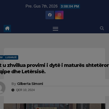
Skip
modal-check
Pre. Gus 7th, 2026
3:08:05 PM
to
content
IM
LUSHNJË
t u zhvillua provimi i dytë i maturës shtetëror
qipe dhe Letërsisë.
By
Gilberta Simoni
QER 10, 2024