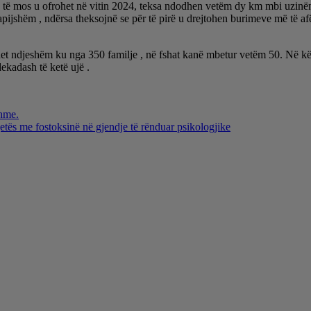
të mos u ofrohet në vitin 2024, teksa ndodhen vetëm dy km mbi uzinën e
ijshëm , ndërsa theksojnë se për të pirë u drejtohen burimeve më të afër
het ndjeshëm ku nga 350 familje , në fshat kanë mbetur vetëm 50. Në kët
ekadash të ketë ujë .
shme.
 jetës me fostoksinë në gjendje të rënduar psikologjike