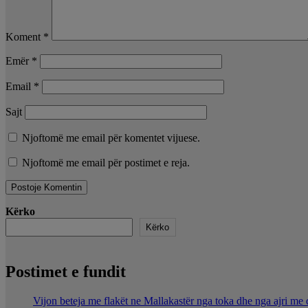
Koment
*
Emër
*
Email
*
Sajt
Njoftomë me email për komentet vijuese.
Njoftomë me email për postimet e reja.
Kërko
Kërko
Postimet e fundit
Vijon beteja me flakët ne Mallakastër nga toka dhe nga ajri me 