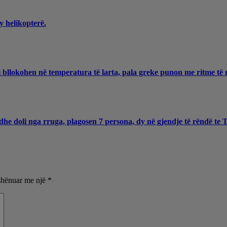
y helikopterë.
 bllokohen në temperatura të larta, pala greke punon me ritme të 
he doli nga rruga, plagosen 7 persona, dy në gjendje të rëndë te
shënuar me një
*