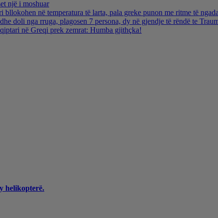
et një i moshuar
i bllokohen në temperatura të larta, pala greke punon me ritme të ngada
dhe doli nga rruga, plagosen 7 persona, dy në gjendje të rëndë te Trau
hqiptari në Greqi prek zemrat: Humba gjithçka!
y helikopterë.