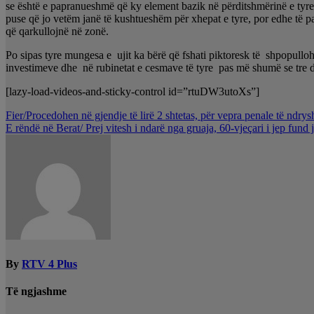
se është e papranueshmë që ky element bazik në përditshmërinë e tyre 
puse që jo vetëm janë të kushtueshëm për xhepat e tyre, por edhe të pap
që qarkullojnë në zonë.
Po sipas tyre mungesa e ujit ka bërë që fshati piktoresk të shpopullo
investimeve dhe në rubinetat e cesmave të tyre pas më shumë se tre d
[lazy-load-videos-and-sticky-control id=”rtuDW3utoXs”]
Lëvizje
Fier/Procedohen në gjendje të lirë 2 shtetas, për vepra penale të ndry
E rëndë në Berat/ Prej vitesh i ndarë nga gruaja, 60-vjeçari i jep fund
te
postimet
By
RTV 4 Plus
Të ngjashme