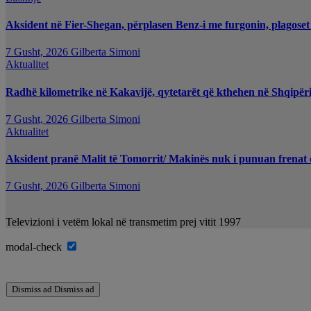
Aksident në Fier-Shegan, përplasen Benz-i me furgonin, plagoset
7 Gusht, 2026
Gilberta Simoni
Aktualitet
Radhë kilometrike në Kakavijë, qytetarët që kthehen në Shqipëri
7 Gusht, 2026
Gilberta Simoni
Aktualitet
Aksident pranë Malit të Tomorrit/ Makinës nuk i punuan frenat d
7 Gusht, 2026
Gilberta Simoni
Televizioni i vetëm lokal në transmetim prej vitit 1997
modal-check
Dismiss ad
Dismiss ad