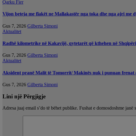
Qarku Fier
Vijon beteja me flakët ne Mallakastër nga toka dhe nga ajri me d
Gus 7, 2026
Gilberta Simoni
Aktualitet
Radhë kilometrike në Kakavijë, qytetarët që kthehen në Shqipëri
Gus 7, 2026
Gilberta Simoni
Aktualitet
Aksident pranë Malit të Tomorrit/ Makinës nuk i punuan frenat d
Gus 7, 2026
Gilberta Simoni
Lini një Përgjigje
Adresa juaj email s’do të bëhet publike.
Fushat e domosdoshme janë 