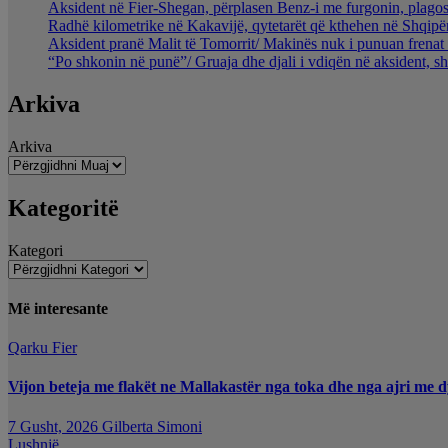
Aksident në Fier-Shegan, përplasen Benz-i me furgonin, plagos
Radhë kilometrike në Kakavijë, qytetarët që kthehen në Shqipër
Aksident pranë Malit të Tomorrit/ Makinës nuk i punuan frenat 
“Po shkonin në punë”/ Gruaja dhe djali i vdiqën në aksident, s
Arkiva
Arkiva
Kategoritë
Kategori
Më interesante
Qarku Fier
Vijon beteja me flakët ne Mallakastër nga toka dhe nga ajri me d
7 Gusht, 2026
Gilberta Simoni
Lushnjë