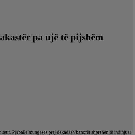
akastër pa ujë të pijshëm
tetit. Përballë mungesës prej dekadash banorët shprehen të indinjuar