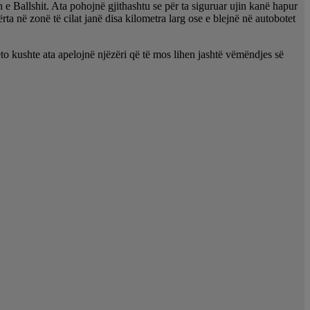
 Ballshit. Ata pohojnë gjithashtu se për ta siguruar ujin kanë hapur
ta në zonë të cilat janë disa kilometra larg ose e blejnë në autobotet
o kushte ata apelojnë njëzëri që të mos lihen jashtë vëmëndjes së