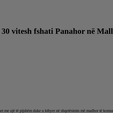
 30 vitesh fshati Panahor në Mall
het me ujë të pijshëm duke u kthyer në shqetësimin më madhor të komuni