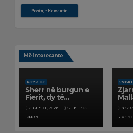
Më interesante
QARKU FIER
QARKU F
Sherr në burgun e
Zjar
Fierit, dy të
Mall
burgosur
rrez
8 GUSHT, 2026
GILBERTA
8 GU
përfundojnë në
Poli
spital
SIMONI
fami
SIMONI