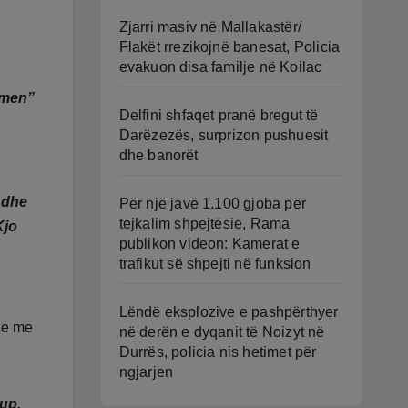
Zjarri masiv në Mallakastër/
Flakët rrezikojnë banesat, Policia
evakuon disa familje në Koilac
hmen”
Delfini shfaqet pranë bregut të
Darëzezës, surprizon pushuesit
dhe banorët
 dhe
Për një javë 1.100 gjoba për
tejkalim shpejtësie, Rama
Kjo
publikon videon: Kamerat e
trafikut së shpejti në funksion
Lëndë eksplozive e pashpërthyer
hje me
në derën e dyqanit të Noizyt në
Durrës, policia nis hetimet për
ngjarjen
rup.