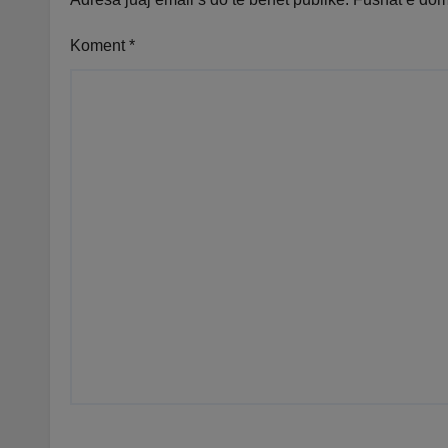
Koment
*