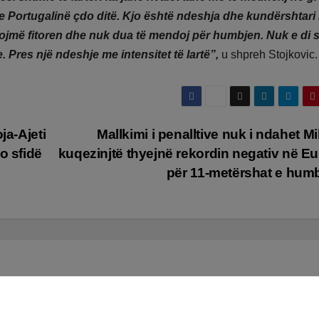
Portugalinë çdo ditë. Kjo është ndeshja dhe kundërshtari 
më fitoren dhe nuk dua të mendoj për humbjen. Nuk e di s
e. Pres një ndeshje me intensitet të lartë”,
u shpreh Stojkovic.
ja-Ajeti
Mallkimi i penalltive nuk i ndahet Mil
o sfidë
kuqezinjtë thyejnë rekordin negativ në E
për 11-metërshat e hum