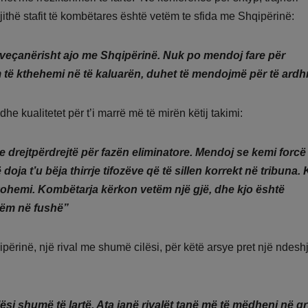
ithë stafit të kombëtares është vetëm te sfida me Shqipërinë:
, veçanërisht ajo me Shqipërinë. Nuk po mendoj fare për
 të kthehemi në të kaluarën, duhet të mendojmë për të ard
 dhe kualitetet për t’i marrë më të mirën këtij takimi:
e drejtpërdrejtë për fazën eliminatore. Mendoj se kemi forcë
doja t’u bëja thirrje tifozëve që të sillen korrekt në tribuna. 
ohemi. Kombëtarja kërkon vetëm një gjë, dhe kjo është
tëm në fushë”
përinë, një rival me shumë cilësi, për këtë arsye pret një ndes
ësi shumë të lartë. Ata janë rivalët tanë më të mëdhenj në g