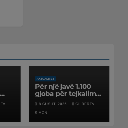
AKTUALITET
Për një javë 1.100
gjoba për tejkalim
shpejtësie, Rama
RTA
8 GUSHT, 2026
GILBERTA
esit
publikon videon:
Kamerat e trafikut
SIMONI
së shpejti në