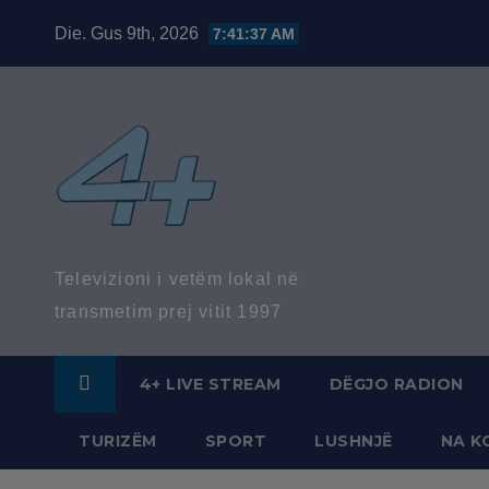
Skip
Die. Gus 9th, 2026
7:41:38 AM
to
content
Televizioni i vetëm lokal në
transmetim prej vitit 1997
4+ LIVE STREAM
DËGJO RADION
TURIZËM
SPORT
LUSHNJË
NA K