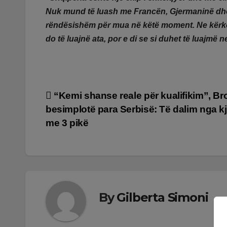
Nuk mund të luash me Francën, Gjermaninë dhe 
rëndësishëm për mua në këtë moment. Ne kërkoj
do të luajnë ata, por e di se si duhet të luajmë n
Lëvizje
“Kemi shanse reale për kualifikim”, Bro
besimplotë para Serbisë: Të dalim nga kj
te
me 3 pikë
postimet
By
Gilberta Simoni