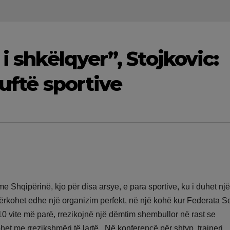
i shkëlqyer”, Stojkovic:
luftë sportive
 me Shqipërinë, kjo për disa arsye, e para sportive, ku i duhet një 
 kërkohet edhe një organizim perfekt, në një kohë kur Federata S
10 vite më parë, rrezikojnë një dëmtim shembullor në rast se
sohet me rrezikshmëri të lartë. Në konferencë për shtyp, trajneri