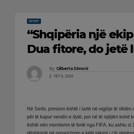
SPORT
“Shqipëria një ekip 
Dua fitore, do jetë 
By
Gilberta Simoni
TET 6, 2025
Në Serbi, presioni është i lartë në vigjilje të sfidës
për të kapur vendin e dytë, por në të njëjtën kohë
është nën monitorim të fortë nga FIFA, ku ashtu si 
dështojnë në organizimin e këtij takimi i cili vlerë