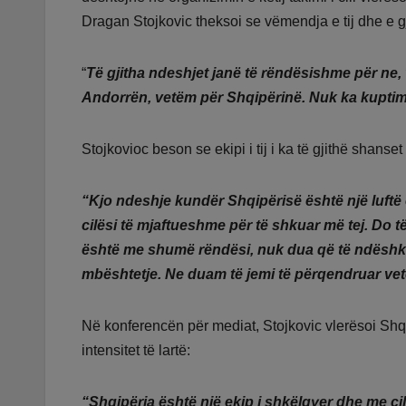
Dragan Stojkovic theksoi se vëmendja e tij dhe e gj
“
Të gjitha ndeshjet janë të rëndësishme për ne
Andorrën, vetëm për Shqipërinë. Nuk ka kuptim
Stojkovioc beson se ekipi i tij i ka të gjithë shanset
“Kjo ndeshje kundër Shqipërisë është një luftë 
cilësi të mjaftueshme për të shkuar më tej. Do të 
është me shumë rëndësi, nuk dua që të ndëshk
mbështetje. Ne duam të jemi të përqendruar ve
Në konferencën për mediat, Stojkovic vlerësoi Shqi
intensitet të lartë:
“Shqipëria është një ekip i shkëlqyer dhe me cil