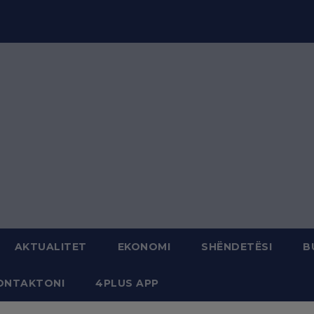
modal-check
AKTUALITET
EKONOMI
SHËNDETËSI
B
ONTAKTONI
4PLUS APP