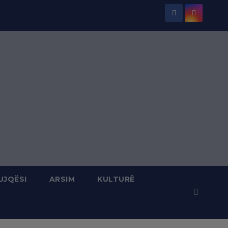
UJQËSI
ARSIM
KULTURË