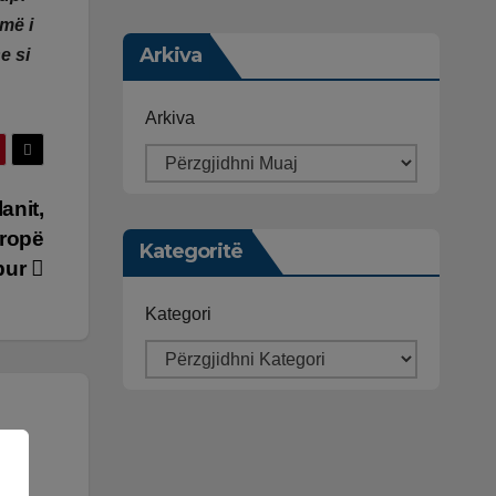
më i
Arkiva
e si
Arkiva
anit,
uropë
Kategoritë
bur
Kategori