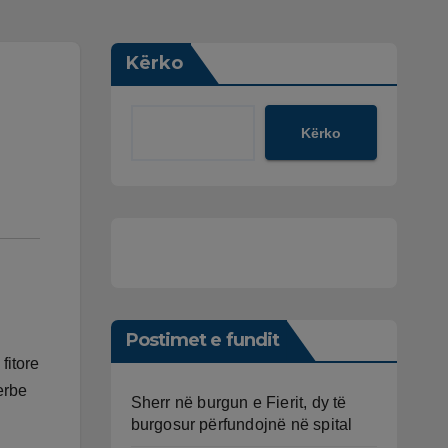
Kërko
Kërko
Postimet e fundit
fitore
erbe
Sherr në burgun e Fierit, dy të
burgosur përfundojnë në spital