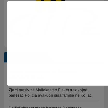
Postimet e fundit
Sherr në burgun e Fierit, dy të burgosur
përfundojnë në spital
Zjarri masiv në Mallakastër/ Flakët rrezikojnë
banesat, Policia evakuon disa familje në Koilac