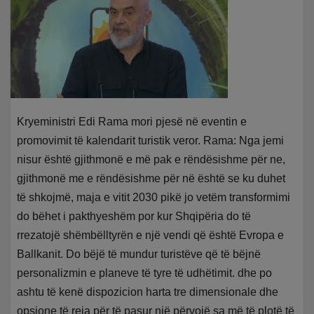
Kryeministri Edi Rama mori pjesë në eventin e
promovimit të kalendarit turistik veror. Rama: Nga jemi
nisur është gjithmonë e më pak e rëndësishme për ne,
gjithmonë me e rëndësishme për në është se ku duhet
të shkojmë, maja e vitit 2030 pikë jo vetëm transformimi
do bëhet i pakthyeshëm por kur Shqipëria do të
rrezatojë shëmbëlltyrën e një vendi që është Evropa e
Ballkanit. Do bëjë të mundur turistëve që të bëjnë
personalizmin e planeve të tyre të udhëtimit. dhe po
ashtu të kenë dispozicion harta tre dimensionale dhe
opsione të reja për të pasur një përvojë sa më të plotë të