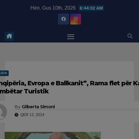
Skip
modal-check
Hën. Gus 10th, 2026
6:44:02 AM
to
content
IZËM
hqipëria, Evropa e Ballkanit”, Rama flet për 
mbëtar Turistik
By
Gilberta Simoni
QER 12, 2024