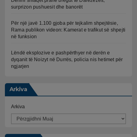
Delfini shfaqet pranë bregut të Darëzezës,
surprizon pushuesit dhe banorët
Për një javë 1.100 gjoba për tejkalim shpejtësie,
Rama publikon videon: Kamerat e trafikut së shpejti
në funksion
Lëndë eksplozive e pashpërthyer në derën e
dyqanit të Noizyt në Durrës, policia nis hetimet për
ngjarjen
Arkiva
Arkiva