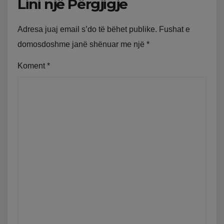
Lini një Përgjigje
Adresa juaj email s’do të bëhet publike.
Fushat e
domosdoshme janë shënuar me një
*
Koment
*