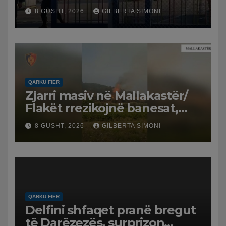
spital
8 GUSHT, 2026
GILBERTA SIMONI
QARKU FIER
Zjarri masiv në Mallakastër/
Flakët rrezikojnë banesat,
Policia evakuon disa familje
8 GUSHT, 2026
GILBERTA SIMONI
në Koilac
QARKU FIER
Delfini shfaqet pranë bregut
të Darëzezës, surprizon