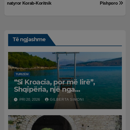
postimet
natyror Korab-Koritnik
Pishporo
Të ngjashme
TURIZËM
“Si Kroacia, por më lirë”,
Shqipëria, një nga
destinacionet trend të
PRI 20, 2026
GILBERTA SIMONI
pushimeve për vitin 2026