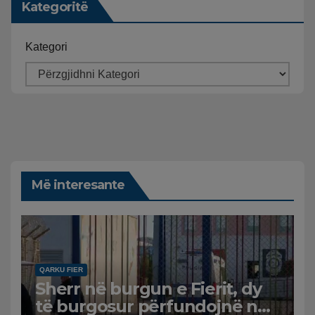
Kategoritë
Kategori
Më interesante
QARKU FIER
Sherr në burgun e Fierit, dy
të burgosur përfundojnë në