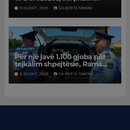
pushuesit dhe banorët
8 GUSHT, 2026
GILBERTA SIMONI
AKTUALITET
Për një javë 1.100 gjoba për
tejkalim shpejtësie, Rama
publikon videon: Kamerat e
8 GUSHT, 2026
GILBERTA SIMONI
trafikut së shpejti në
funksion