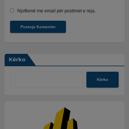
Njoftomë me email për postimet e reja.
Kërko
Kërko