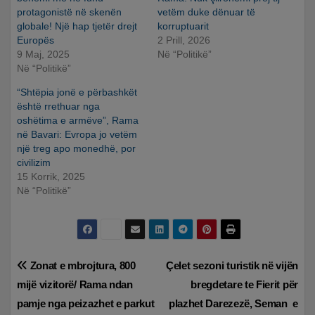
protagonistë në skenën
vetëm duke dënuar të
globale! Një hap tjetër drejt
korruptuarit
Europës
2 Prill, 2026
9 Maj, 2025
Në “Politikë”
Në “Politikë”
“Shtëpia jonë e përbashkët
është rrethuar nga
oshëtima e armëve”, Rama
në Bavari: Evropa jo vetëm
një treg apo monedhë, por
civilizim
15 Korrik, 2025
Në “Politikë”
Lëvizje
Zonat e mbrojtura, 800
Çelet sezoni turistik në vijën
mijë vizitorë/ Rama ndan
bregdetare te Fierit për
te
pamje nga peizazhet e parkut
plazhet Darezezë, Seman e