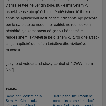
vizitës së tyre në vendin tonë, nuk është vetëm ky
aspekt sepse ajo që është e rëndësishme të theksohet
është se aplikacioni në fund të fundit është një pasqyrë
për të parë atë që ndodh në realitet, në realitet kemi
përfshirë një komponent që çdo vit bëhet më e
rëndësishëm, aktiviteti të përditshëm kulturor dhe artistik
si një hapësirë që i ofron turistëve dhe vizitorëve
mundësi.
[lazy-load-videos-and-sticky-control id=”DWWm86m-
Nrk”]
Të afërta
Rama për Corriere della
“Korrupsioni më i madh në
Sera: Me Giro d’Italia
perceptim se sa në realitet”,
bëhemi më në fund
Rama: Nuk çlirohemi prej tij