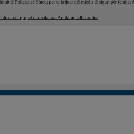
imit të Policisë së Shtetit për të krijuar një mjedis të sigurt për fëmijë
 për grupet e rrezikuara. Aplikimi, edhe online
 Lushnjë. Tensionet në Lindjen e Mesme shtrenjtojnë naftën dhe b