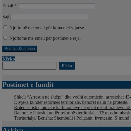
Email
*
Sajt
Njoftomë me email për komentet vijuese.
Njoftomë me email për postimet e reja.
Kërko
Kërko
Postimet e fundit
Shkeli “Arrestin në shtëpi” dhe vodhi automjetin, arrestohet 43-
Divjaka kundër reformës territoriale, banorët dalin në protestë.
Rriten sërish çmimet e karburanteve në pikat e karburanteve n
Banorët e Patosit kundër reformës territoriale: Të mos humbasim 
Territorialja/ Berisha: Shembulli i Poliçanit, frymëzim. S’mund 
Arkiva