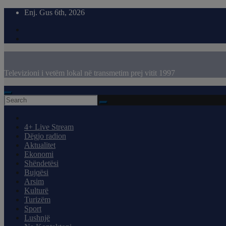
Skip
Enj. Gus 6th, 2026
to
content
Televizioni i vetëm lokal në transmetim prej vitit 1997
4+ Live Stream
Dëgjo radion
Aktualitet
Ekonomi
Shëndetësi
Bujqësi
Arsim
Kulturë
Turizëm
Sport
Lushnjë