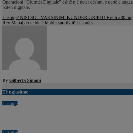
Operacioni “Gjurmët Digjitale” është një tjetër dëshmi e qartë e angazh
botën digjitale.
Lëvizje
Lushnjë/ NISI SOT VAKSINIMI KUNDËR GRIPIT! Rreth 280 mijë doza
Rey Manaj do të blejë klubin sportiv të Lushnjës
te
postimet
By
Gilberta Simoni
Të ngjashme
Lushnjë
Rriten sërish çmimet e karburanteve në pikat e karburanteve në
Kor 31, 2026
Gilberta Simoni
Lushnjë