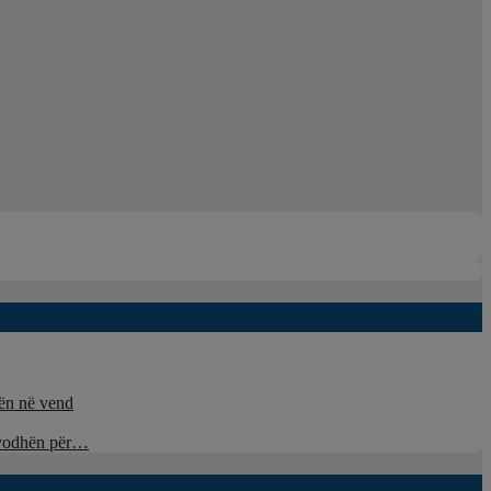
nën në vend
u vodhën për…