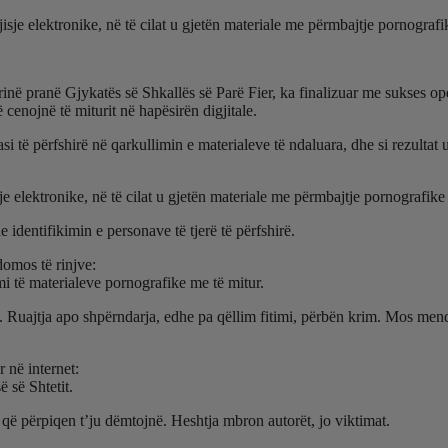
isje elektronike, në të cilat u gjetën materiale me përmbajtje pornografi
në pranë Gjykatës së Shkallës së Parë Fier, ka finalizuar me sukses ope
cenojnë të miturit në hapësirën digjitale.
si të përfshirë në qarkullimin e materialeve të ndaluara, dhe si rezultat
je elektronike, në të cilat u gjetën materiale me përmbajtje pornografike
identifikimin e personave të tjerë të përfshirë.
domos të rinjve:
i të materialeve pornografike me të mitur.
rg. Ruajtja apo shpërndarja, edhe pa qëllim fitimi, përbën krim. Mos me
 në internet:
 së Shtetit.
 që përpiqen t’ju dëmtojnë. Heshtja mbron autorët, jo viktimat.