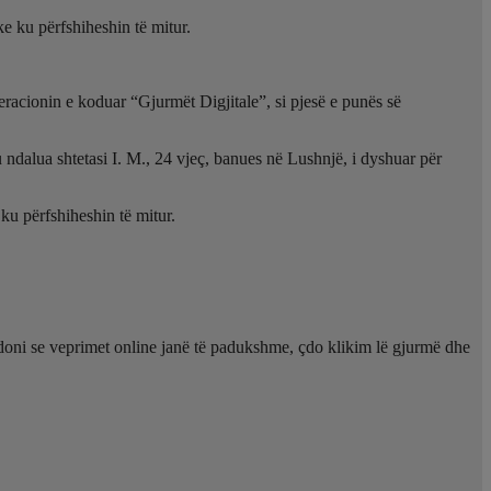
ke ku përfshiheshin të mitur.
racionin e koduar “Gjurmët Digjitale”, si pjesë e punës së
 u ndalua shtetasi I. M., 24 vjeç, banues në Lushnjë, i dyshuar për
 ku përfshiheshin të mitur.
ndoni se veprimet online janë të padukshme, çdo klikim lë gjurmë dhe