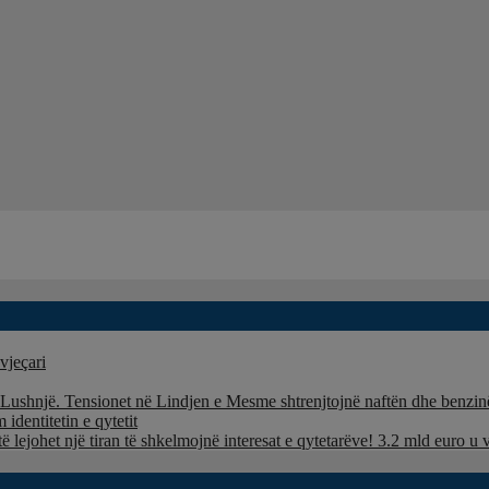
vjeçari
ë Lushnjë. Tensionet në Lindjen e Mesme shtrenjtojnë naftën dhe benzi
identitetin e qytetit
të lejohet një tiran të shkelmojnë interesat e qytetarëve! 3.2 mld euro 