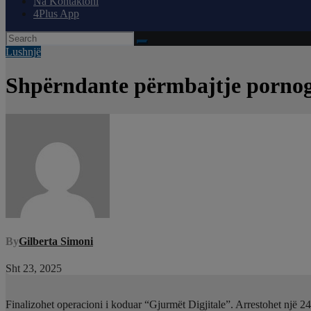
Na Kontaktoni
4Plus App
Lushnjë
Shpërndante përmbajtje pornogra
By
Gilberta Simoni
Sht 23, 2025
Finalizohet operacioni i koduar “Gjurmët Digjitale”. Arrestohet një 24-