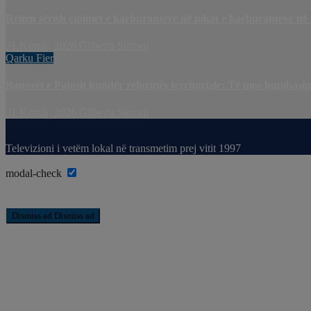
Rriten sërish çmimet e karburanteve në pikat e karburanteve në
31 Korrik, 2026
Gilberta Simoni
Qarku Fier
Banorët e Patosit kundër reformës territoriale: Të mos humbasim i
31 Korrik, 2026
Gilberta Simoni
Televizioni i vetëm lokal në transmetim prej vitit 1997
modal-check
Dismiss ad
Dismiss ad