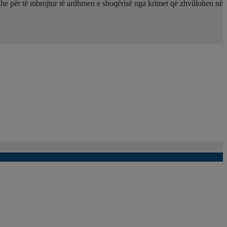
t dhe për të mbrojtur të ardhmen e shoqërisë nga krimet që zhvillohen në
enzinën në vend