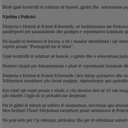
Blutë gjatë kontrollit të ushtruar në banesë, gjetën dhe sekuestruan paj
Njoftim i Policisë:
Drejtoria e Hetimit të Krimit Kibernetik, në bashkëpunim me Prokurori
pandërprerë për parandalimin dhe goditjen e veprimtarive kriminale që 
Në kuadër të hetimeve të kryera, u bë i mundur identifikimi i një shteta
veprën penale “Pornografi me të mitur”.
Gjatë kontrollit të ushtruar në banesë, u gjetën dhe u sekuestruan pajis
Hetimet vijojnë për dokumentimin e plotë të veprimtarisë kriminale dhe 
Drejtoria e Hetimit të Krimit Kibernetik i bën thirrje qytetarëve dhe si
Ndërpriteni menjëherë çdo formë ruajtjeje, shpërndarjeje apo qarkullim
Kjo është një vepër penale e rëndë, e cila dënohet deri në 10 vite bu
çdo shkelës i ligjit do të përballet me drejtësinë.
Për të gjithë të miturit që ndihen të shantazhuar, kërcënuar apo abuzuar
Mos heshtni! Flisni! Drejtohuni menjëherë pranë strukturave të Policisë
Ne jemi këtu për t’ju mbrojtur, përkrahur dhe për të ndëshkuar autorët