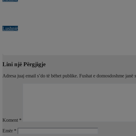
“Aventurat e Winnie Pooh” sollën festë dhe buzëqeshje për fëmij
Kor 29, 2026
Gilberta Simoni
Lushnjë
“Netë Vere dhe Muzikë”, qindra qytetarë mbushin sheshin e Lus
Kor 28, 2026
Gilberta Simoni
Lini një Përgjigje
Adresa juaj email s’do të bëhet publike.
Fushat e domosdoshme janë 
Koment
*
Emër
*