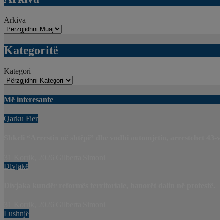
Arkiva
Kategoritë
Kategori
Më interesante
Qarku Fier
Shkeli “Arrestin në shtëpi” dhe vodhi automjetin, arrestohet 43-v
31 Korrik, 2026
Gilberta Simoni
Divjakë
Divjaka kundër reformës territoriale, banorët dalin në protestë.
31 Korrik, 2026
Gilberta Simoni
Lushnjë