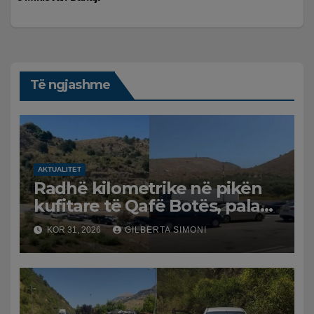
Të ngjashme
AKTUALITET
Radhë kilometrike në pikën
kufitare të Qafë Botës, pala
greke raporton defekt në
KOR 31, 2026
GILBERTA SIMONI
sistem, qytetarët mbeten të
bllokuar