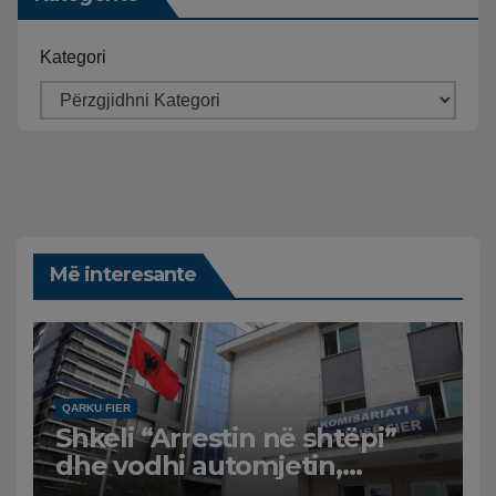
Kategori
Më interesante
QARKU FIER
Shkeli “Arrestin në shtëpi”
dhe vodhi automjetin,
arrestohet 43-vjeçari