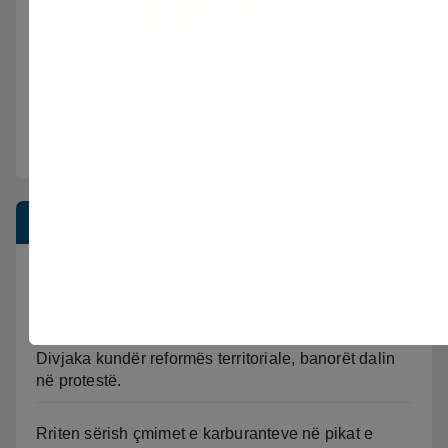
Postimet e fundit
Shkeli “Arrestin në shtëpi” dhe vodhi automjetin,
arrestohet 43-vjeçari
Divjaka kundër reformës territoriale, banorët dalin
në protestë.
Rriten sërish çmimet e karburanteve në pikat e