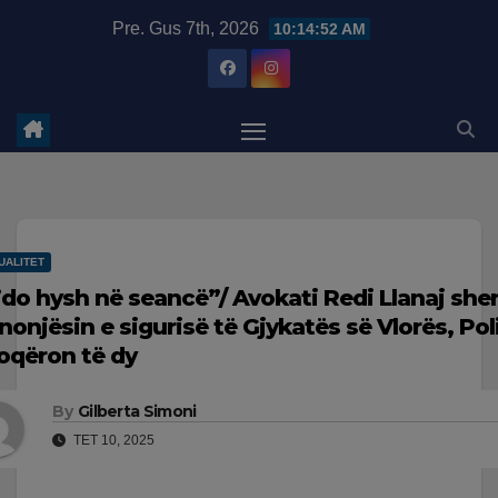
Skip
modal-check
Pre. Gus 7th, 2026
10:14:53 AM
to
content
UALITET
’do hysh në seancë”/ Avokati Redi Llanaj she
nonjësin e sigurisë të Gjykatës së Vlorës, Poli
oqëron të dy
By
Gilberta Simoni
TET 10, 2025