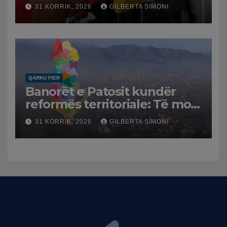
karburanteve në Lushnjë.
31 KORRIK, 2026
GILBERTA SIMONI
Tensionet në Lindjen e
Mesme shtrenjtojnë naftën
dhe benzinën në vend
QARKU FIER
Banorët e Patosit kundër
reformës territoriale: Të mos
humbasim identitetin e
31 KORRIK, 2026
GILBERTA SIMONI
qytetit