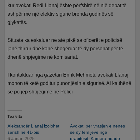
kur avokati Redi Llanaj është përfshirë në një debat të
ashpër me një efektiv sigurie brenda godinës së
gjykatës.
Situata ka eskaluar në atë pikë sa oficerët e policisë
janë thirrur dhe kanë shoqëruar të dy personat për të
dhënë shpjegime në komisariat.
I kontaktuar nga gazetari Enrik Mehmeti, avokati Llanaj
mohon të ketë goditur punonjësin e sigurisë. Ai ka thënë
se po jep shpjegime në Polici
Të afërta
Aleksandër Llanaj izolohet
Avokati për vrasjen e nënës
sërish në 41-bis
së dy fëmijëve nga
6 Janar, 2025
grabitësit: Kamera ngado