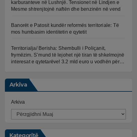
karburanteve në Lushnjë. Tensionet në Lindjen e
Mesme shtrenjtojnë naftën dhe benzinën në vend
Banorët e Patosit kundër reformës territoriale: Të
mos humbasim identitetin e qytetit
Territorialja/ Berisha: Shembulli i Poliçanit,
frymëzim. S’mund të lejohet një tiran të shkelmojnë
interesat e qytetarëve! 3.2 mld euro u vodhën për…
Arkiva
Arkiva
Kategoritë