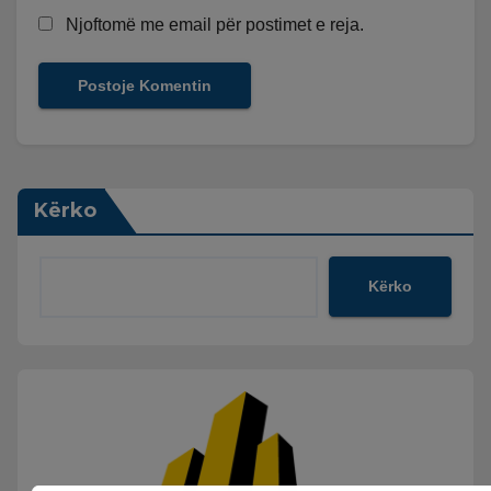
Njoftomë me email për postimet e reja.
Kërko
Kërko