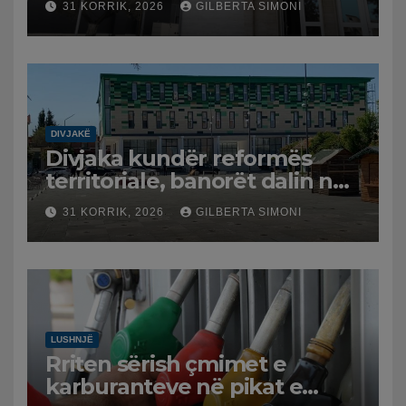
31 KORRIK, 2026
GILBERTA SIMONI
DIVJAKË
Divjaka kundër reformës
territoriale, banorët dalin në
protestë.
31 KORRIK, 2026
GILBERTA SIMONI
LUSHNJË
Rriten sërish çmimet e
karburanteve në pikat e