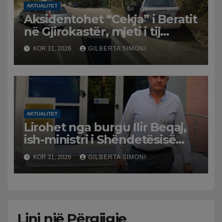
AKTUALITET
Aksidentohet “Cekja” i Beratit
në Gjirokastër, mjeti i tij
përplaset me atë të klerikut
KOR 31, 2026
GILBERTA SIMONI
bektashian
AKTUALITET
Lirohet nga burgu Ilir Beqaj,
ish-ministri i Shëndetësisë
‘kthehet’ në shtëpi, GJKKO i
KOR 31, 2026
GILBERTA SIMONI
ndryshon masën e arrestit
Lini një Përgjigje