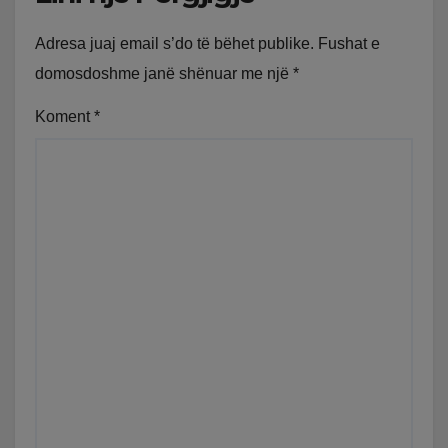
Adresa juaj email s’do të bëhet publike.
Fushat e
domosdoshme janë shënuar me një
*
Koment
*