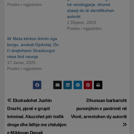
Postim i ngjashëm
në vendngjarje, shumë
shpejt do të identifikohen
autorët
1 Dhjetor, 2023
Postim i ngjashëm
Ilir Meta kërkon lirimin nga
burgu, avokati Gjokutaj: Do
t’i drejtohemi Strasburgut
nëse lind nevoja
17 Janar, 2025
Postim i ngjashëm
Lëvizje
Ekstradohet Juxhin
Dhunuan barbarisht
Drazhi, pjesë e grupit
punonjësin e pastrimit në
te
kriminal. Akuzohet për trafik
Vlorë, arrestohen dy autorët
postimet
droge dhe lidhje me zhdukjen
e Miklovan Danajt