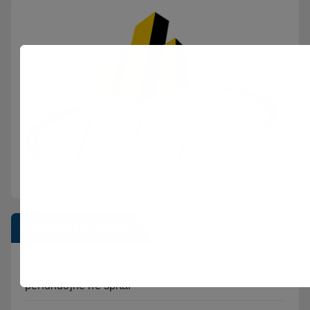
Postimet e fundit
Sherr në burgun e Fierit, dy të burgosur
përfundojnë në spital