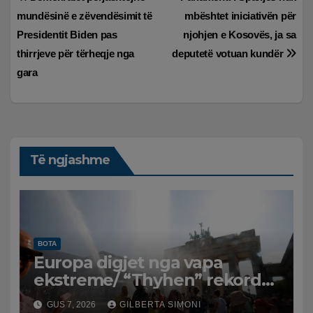
Lëvizje
mundësinë e zëvendësimit të
mbështet iniciativën për
te
Presidentit Biden pas
njohjen e Kosovës, ja sa
postimet
thirrjeve për tërheqje nga
deputetë votuan kundër
gara
Të ngjashme
BOTA
Europa digjet nga vapa
ekstreme/ “Thyhen” rekordet
e temperaturave, mijëra
GUS 7, 2026
GILBERTA SIMONI