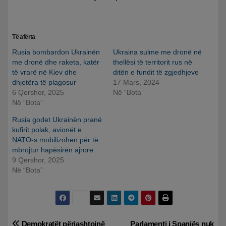
Të afërta
Rusia bombardon Ukrainën
Ukraina sulme me dronë në
me dronë dhe raketa, katër
thellësi të territorit rus në
të vrarë në Kiev dhe
ditën e fundit të zgjedhjeve
dhjetëra të plagosur
17 Mars, 2024
6 Qershor, 2025
Në “Bota”
Në “Bota”
Rusia godet Ukrainën pranë
kufirit polak, avionët e
NATO-s mobilizohen për të
mbrojtur hapësirën ajrore
9 Qershor, 2025
Në “Bota”
Demokratët përjashtojnë
Parlamenti i Spanjës nuk