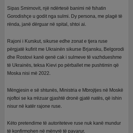
Sipas Smirnovit, një ndërtesë banimi në fshatin
Gorodishçe u godit nga sulmi. Dy persona, me plagë të
rënda, janë dërguar në spital, shtoi ai.
Rajoni i Kurskut, sikurse edhe zonat e tjera ruse
përgjatë kufirit me Ukrainën sikurse Brjansku, Belgorodi
dhe Rostovi kanë qenë cak i sulmeve të vazhdueshme
të Ukrainës, teksa Kievi po përballet me pushtimin që
Moska nisi më 2022.
Mëngjesin e së shtunës, Ministria e Mbrojtjes në Moskë
njoftoi se ka rrëzuar gjashtë dronë gjatë natës, që ishin
nisur në katër rajone ruse.
Këto pretendime të autoriteteve ruse nuk kanë mundur
të konfirmohen në mënyrë të pavarur.