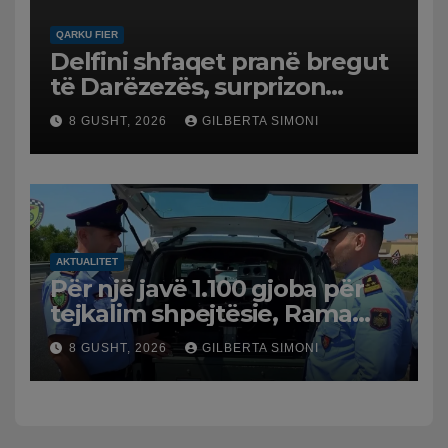
QARKU FIER
Delfini shfaqet pranë bregut
të Darëzezës, surprizon
pushuesit dhe banorët
8 GUSHT, 2026
GILBERTA SIMONI
AKTUALITET
Për një javë 1.100 gjoba për
tejkalim shpejtësie, Rama
publikon videon: Kamerat e
8 GUSHT, 2026
GILBERTA SIMONI
trafikut së shpejti në
funksion