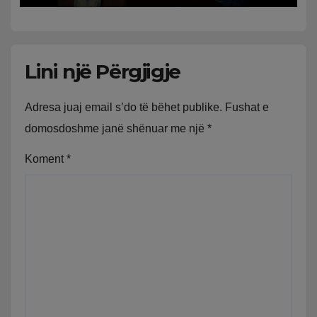
Lini një Përgjigje
Adresa juaj email s’do të bëhet publike.
Fushat e
domosdoshme janë shënuar me një
*
Koment
*