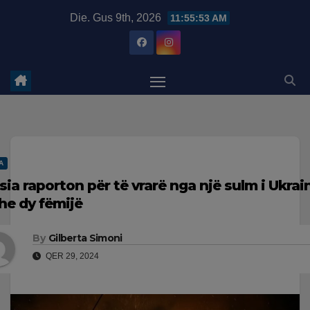
Skip
modal-check
Die. Gus 9th, 2026
11:55:53 AM
to
content
A
sia raporton për të vrarë nga një sulm i Ukrai
he dy fëmijë
By
Gilberta Simoni
QER 29, 2024