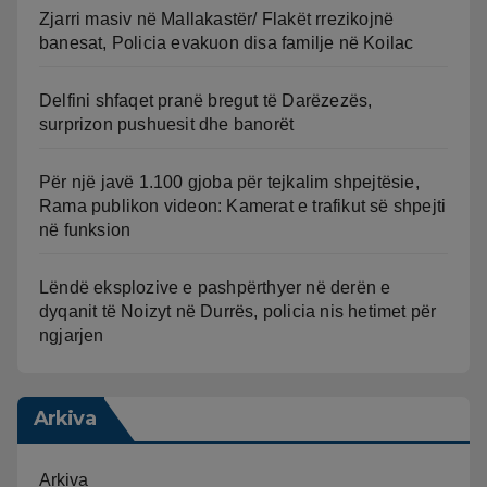
Zjarri masiv në Mallakastër/ Flakët rrezikojnë
banesat, Policia evakuon disa familje në Koilac
Delfini shfaqet pranë bregut të Darëzezës,
surprizon pushuesit dhe banorët
Për një javë 1.100 gjoba për tejkalim shpejtësie,
Rama publikon videon: Kamerat e trafikut së shpejti
në funksion
Lëndë eksplozive e pashpërthyer në derën e
dyqanit të Noizyt në Durrës, policia nis hetimet për
ngjarjen
Arkiva
Arkiva