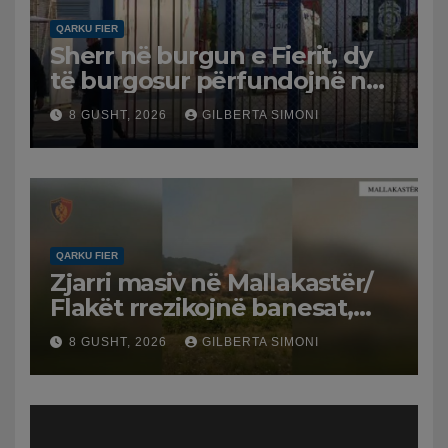
QARKU FIER
Sherr në burgun e Fierit, dy
të burgosur përfundojnë në
spital
8 GUSHT, 2026
GILBERTA SIMONI
QARKU FIER
Zjarri masiv në Mallakastër/
Flakët rrezikojnë banesat,
Policia evakuon disa familje
8 GUSHT, 2026
GILBERTA SIMONI
në Koilac