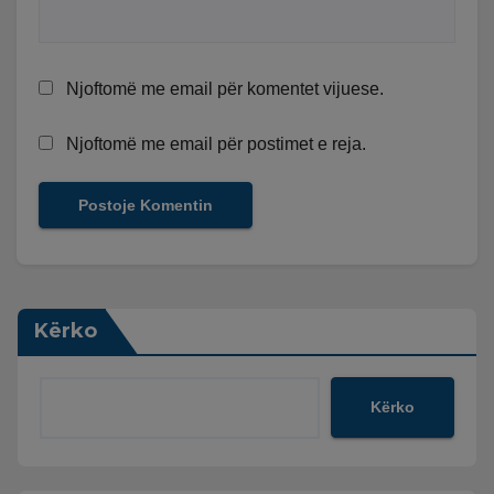
Njoftomë me email për komentet vijuese.
Njoftomë me email për postimet e reja.
Kërko
Kërko