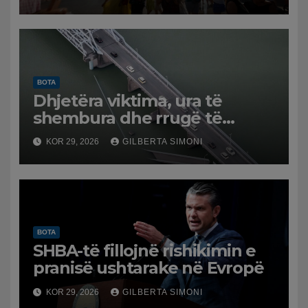
viktima nga nxehtësia
BOTA
Dhjetëra viktima, ura të
shembura dhe rrugë të
dëmtuara! Japonia goditet
KOR 29, 2026
GILBERTA SIMONI
nga tërmeti i fuqishëm,
qindra mijëra të evakuuar
BOTA
SHBA-të fillojnë rishikimin e
pranisë ushtarake në Evropë
KOR 29, 2026
GILBERTA SIMONI