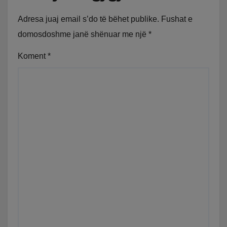
Adresa juaj email s’do të bëhet publike.
Fushat e
domosdoshme janë shënuar me një
*
Koment
*