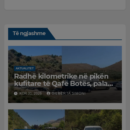
Të ngjashme
AKTUALITET
Radhë kilometrike në pikën
kufitare të Qafë Botës, pala
greke raporton defekt në
KOR 31, 2026
GILBERTA SIMONI
sistem, qytetarët mbeten të
bllokuar