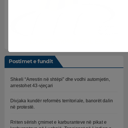
Postimet e fundit
Shkeli “Arrestin në shtëpi” dhe vodhi automjetin,
arrestohet 43-vjeçari
Divjaka kundër reformës territoriale, banorët dalin
në protestë.
Rriten sërish çmimet e karburanteve në pikat e