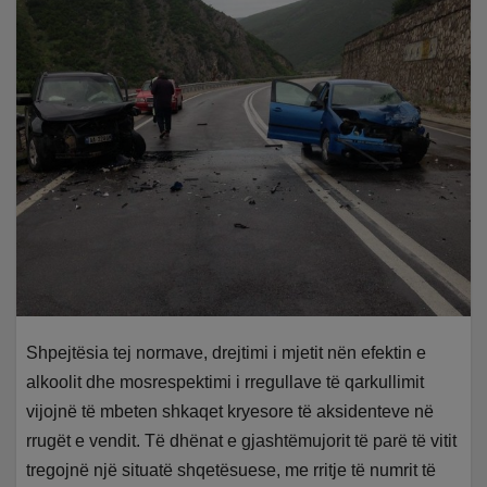
Shpejtësia tej normave, drejtimi i mjetit nën efektin e
alkoolit dhe mosrespektimi i rregullave të qarkullimit
vijojnë të mbeten shkaqet kryesore të aksidenteve në
rrugët e vendit. Të dhënat e gjashtëmujorit të parë të vitit
tregojnë një situatë shqetësuese, me rritje të numrit të