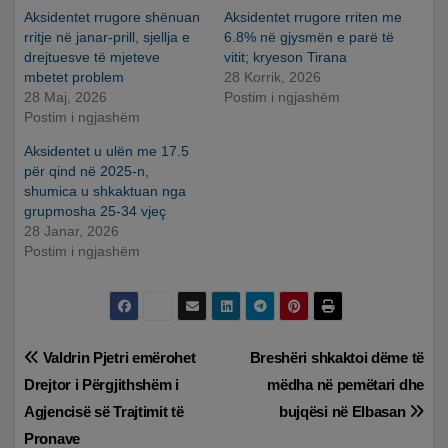
Aksidentet rrugore shënuan
Aksidentet rrugore rriten me
rritje në janar-prill, sjellja e
6.8% në gjysmën e parë të
drejtuesve të mjeteve
vitit; kryeson Tirana
mbetet problem
28 Korrik, 2026
28 Maj, 2026
Postim i ngjashëm
Postim i ngjashëm
Aksidentet u ulën me 17.5
për qind në 2025-n,
shumica u shkaktuan nga
grupmosha 25-34 vjeç
28 Janar, 2026
Postim i ngjashëm
Lëvizje
Valdrin Pjetri emërohet
Breshëri shkaktoi dëme të
Drejtor i Përgjithshëm i
mëdha në pemëtari dhe
te
Agjencisë së Trajtimit të
bujqësi në Elbasan
postimet
Pronave