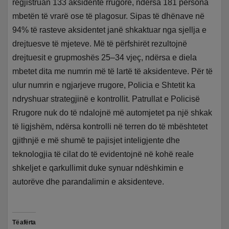
regjistruan 133 aksidente rrugore, ndërsa 181 persona
mbetën të vrarë ose të plagosur. Sipas të dhënave në
94% të rasteve aksidentet janë shkaktuar nga sjellja e
drejtuesve të mjeteve. Më të përfshirët rezultojnë
drejtuesit e grupmoshës 25–34 vjeç, ndërsa e diela
mbetet dita me numrin më të lartë të aksidenteve. Për të
ulur numrin e ngjarjeve rrugore, Policia e Shtetit ka
ndryshuar strategjinë e kontrollit. Patrullat e Policisë
Rrugore nuk do të ndalojnë më automjetet pa një shkak
të ligjshëm, ndërsa kontrolli në terren do të mbështetet
gjithnjë e më shumë te pajisjet inteligjente dhe
teknologjia të cilat do të evidentojnë në kohë reale
shkeljet e qarkullimit duke synuar ndëshkimin e
autorëve dhe parandalimin e aksidenteve.
Të afërta