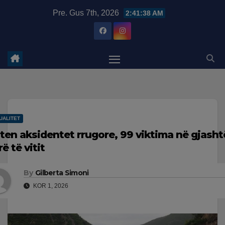
Skip
modal-check
Pre. Gus 7th, 2026
2:41:39 AM
to
content
UALITET
iten aksidentet rrugore, 99 viktima në gjasht
ë të vitit
By
Gilberta Simoni
KOR 1, 2026