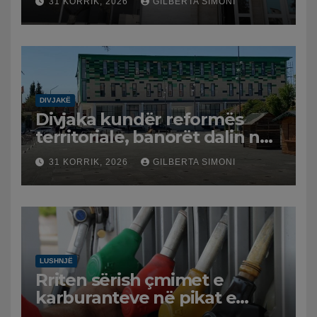
31 KORRIK, 2026
GILBERTA SIMONI
DIVJAKË
Divjaka kundër reformës
territoriale, banorët dalin në
protestë.
31 KORRIK, 2026
GILBERTA SIMONI
LUSHNJË
Rriten sërish çmimet e
karburanteve në pikat e
karburanteve në Lushnjë.