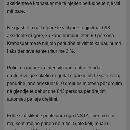
aksidenteve krahasuar me të njëjtën periudhë të një viti
më parë.
Në gjashtë muajt e parë të vitit janë regjistruar 698
aksidente rrugore, ku kanë humbur jetën 99 persona.
Krahasuar me të njëjtën periudhë të vitit të kaluar, numri
i aksidenteve është rritur me 3.%.
Policia Rrugore ka intensifikuar kontrollet ndaj
drejtuesve që shkelin rregullat e qarkullimit. Gjatë kësaj
periudhe janë arrestuar 910 drejtues mjetesh për drejtim
në gjendje të dehur dhe 843 persona për drejtim
automjeti pa leje drejtimi.
Edhe statistikat e publikuara nga INSTAT për muajin
maj konfirmojnë prirjen në rritje. Gjatë këtij muaji u