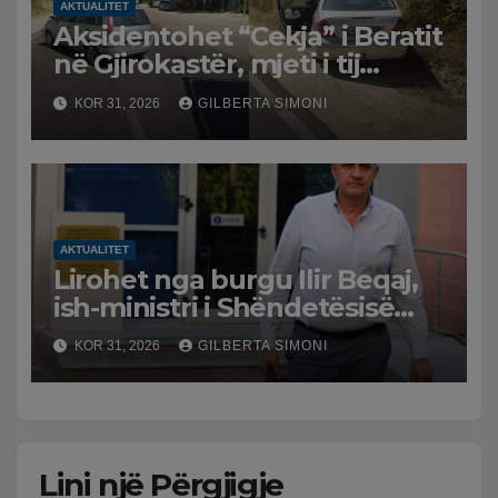
AKTUALITET
Aksidentohet “Cekja” i Beratit
në Gjirokastër, mjeti i tij
përplaset me atë të klerikut
KOR 31, 2026
GILBERTA SIMONI
bektashian
AKTUALITET
Lirohet nga burgu Ilir Beqaj,
ish-ministri i Shëndetësisë
‘kthehet’ në shtëpi, GJKKO i
KOR 31, 2026
GILBERTA SIMONI
ndryshon masën e arrestit
Lini një Përgjigje