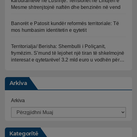
karburanteve në Lushnjë. Tensionet në Lindjen e
Mesme shtrenjtojnë naftën dhe benzinën në vend
Banorët e Patosit kundër reformës territoriale: Të
mos humbasim identitetin e qytetit
Territorialja/ Berisha: Shembulli i Poliçanit,
frymëzim. S’mund të lejohet një tiran të shkelmojnë
interesat e qytetarëve! 3.2 mld euro u vodhën për…
Arkiva
Arkiva
Kategoritë