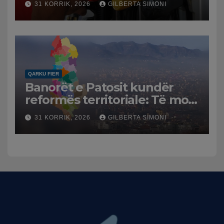
31 KORRIK, 2026
GILBERTA SIMONI
Tensionet në Lindjen e
Mesme shtrenjtojnë naftën
dhe benzinën në vend
QARKU FIER
Banorët e Patosit kundër
reformës territoriale: Të mos
humbasim identitetin e
31 KORRIK, 2026
GILBERTA SIMONI
qytetit