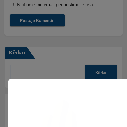
Njoftomë me email për postimet e reja.
Kërko
Kërko