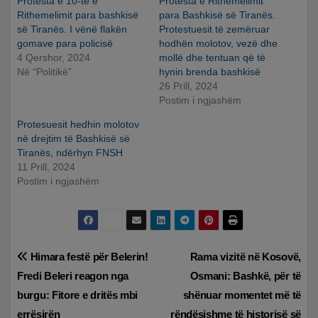
Protesta e 10-të e
Protesta e Rithemelimit
Rithemelimit para bashkisë
para Bashkisë së Tiranës.
së Tiranës. I vënë flakën
Protestuesit të zemëruar
gomave para policisë
hodhën molotov, vezë dhe
4 Qershor, 2024
mollë dhe tentuan që të
Në “Politikë”
hynin brenda bashkisë
26 Prill, 2024
Postim i ngjashëm
Protesuesit hedhin molotov
në drejtim të Bashkisë së
Tiranës, ndërhyn FNSH
11 Prill, 2024
Postim i ngjashëm
Lëvizje
Himara festë për Belerin!
Rama vizitë në Kosovë,
Fredi Beleri reagon nga
Osmani: Bashkë, për të
te
burgu: Fitore e dritës mbi
shënuar momentet më të
errësirën
rëndësishme të historisë së