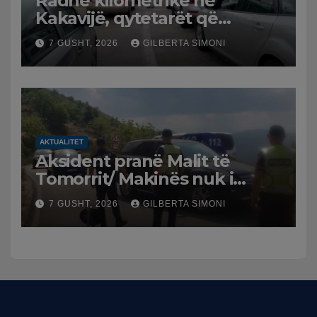
Radhë kilometrike në
Kakavijë, qytetarët që
kthehen në Shqipëri
7 GUSHT, 2026
GILBERTA SIMONI
bllokohen në temperatura të
larta, pala greke punon me
ritme të ngadalta
AKTUALITET
Aksident pranë Malit të
Tomorrit/ Makinës nuk i
punuan frenat dhe doli nga
7 GUSHT, 2026
GILBERTA SIMONI
rruga, plagosen 7 persona,
dy në gjendje të rëndë te
Trauma