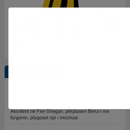
Postimet e fundit
Vijon beteja me flakët ne Mallakastër nga toka dhe
nga ajri me dy helikopterë.
Aksident në Fier-Shegan, përplasen Benz-i me
furgonin, plagoset një i moshuar