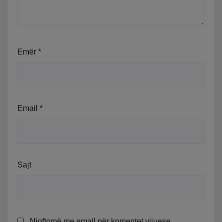
Emër
*
Email
*
Sajt
Njoftomë me email për komentet vijuese.