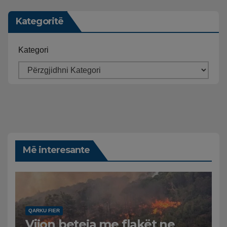
Kategoritë
Kategori
Më interesante
QARKU FIER
Vijon beteja me flakët ne