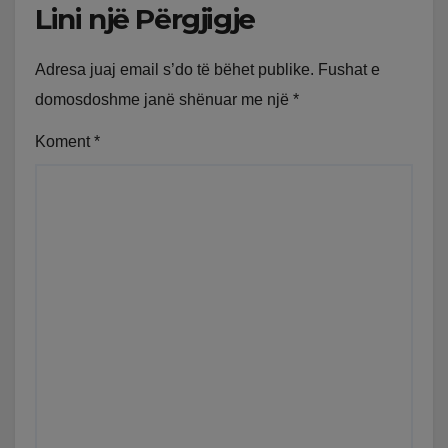
Lini një Përgjigje
Adresa juaj email s’do të bëhet publike.
Fushat e
domosdoshme janë shënuar me një
*
Koment
*