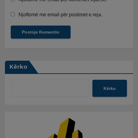
Njoftomë me email për postimet e reja.
Kërko
Kërko