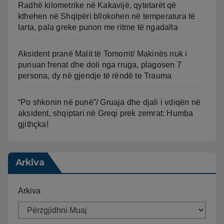
Radhë kilometrike në Kakavijë, qytetarët që
kthehen në Shqipëri bllokohen në temperatura të
larta, pala greke punon me ritme të ngadalta
Aksident pranë Malit të Tomorrit/ Makinës nuk i
punuan frenat dhe doli nga rruga, plagosen 7
persona, dy në gjendje të rëndë te Trauma
“Po shkonin në punë”/ Gruaja dhe djali i vdiqën në
aksident, shqiptari në Greqi prek zemrat: Humba
gjithçka!
Arkiva
Arkiva