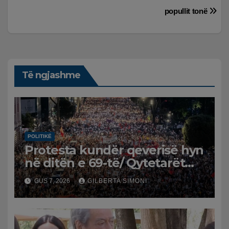
postimet
popullit tonë
Të ngjashme
POLITIKË
Protesta kundër qeverisë hyn
në ditën e 69-të/ Qytetarët
kërkojnë dorëheqjen e
GUS 7, 2026
GILBERTA SIMONI
panegociueshme të Edi
Ramës