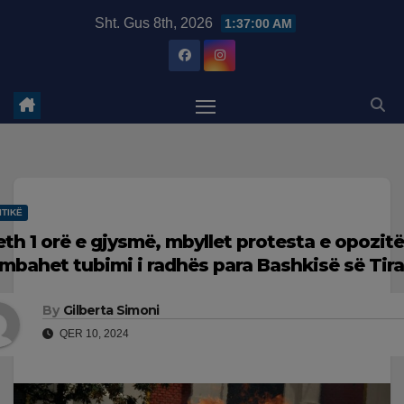
Skip
modal-check
Sht. Gus 8th, 2026
1:37:01 AM
to
content
ITIKË
eth 1 orë e gjysmë, mbyllet protesta e opozitë
 mbahet tubimi i radhës para Bashkisë së Tir
By
Gilberta Simoni
QER 10, 2024