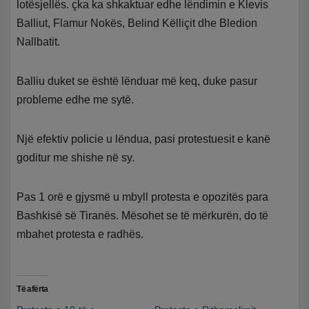
lotësjellës. çka ka shkaktuar edhe lëndimin e Klevis
Balliut, Flamur Nokës, Belind Këlliçit dhe Bledion
Nallbatit.
Balliu duket se është lënduar më keq, duke pasur
probleme edhe me sytë.
Një efektiv policie u lëndua, pasi protestuesit e kanë
goditur me shishe në sy.
Pas 1 orë e gjysmë u mbyll protesta e opozitës para
Bashkisë së Tiranës. Mësohet se të mërkurën, do të
mbahet protesta e radhës.
Të afërta