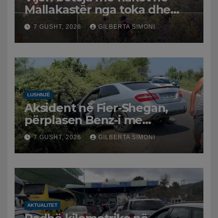
Mallakastër nga toka dhe
nga ajri me dy helikopterë.
7 GUSHT, 2026
GILBERTA SIMONI
LUSHNJË
Aksident në Fier-Shegan,
përplasen Benz-i me
furgonin, plagoset një i
7 GUSHT, 2026
GILBERTA SIMONI
moshuar
AKTUALITET