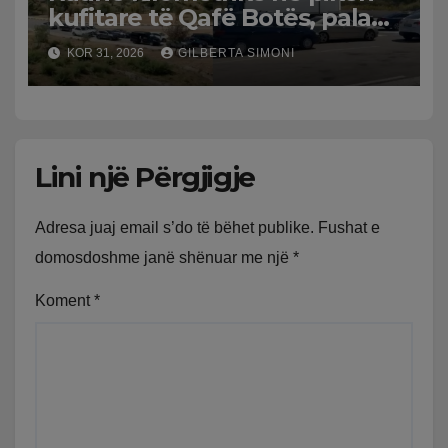
kufitare të Qafë Botës, pala
greke raporton defekt në
KOR 31, 2026
GILBERTA SIMONI
sistem, qytetarët mbeten të
bllokuar
Lini një Përgjigje
Adresa juaj email s’do të bëhet publike.
Fushat e
domosdoshme janë shënuar me një
*
Koment
*