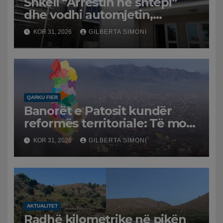
Shkeli “Arrestin në shtëpi”
dhe vodhi automjetin,
arrestohet 43-vjeçari
KOR 31, 2026
GILBERTA SIMONI
QARKU FIER
Banorët e Patosit kundër
reformës territoriale: Të mos
humbasim identitetin e
KOR 31, 2026
GILBERTA SIMONI
qytetit
AKTUALITET
Radhë kilometrike në pikën