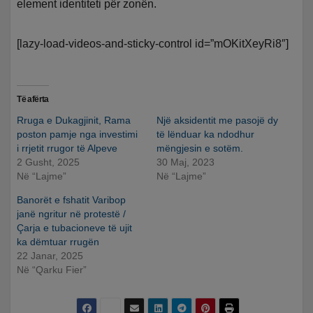
element identiteti për zonën.
[lazy-load-videos-and-sticky-control id=”mOKitXeyRi8″]
Të afërta
Rruga e Dukagjinit, Rama
Një aksidentit me pasojë dy
poston pamje nga investimi
të lënduar ka ndodhur
i rrjetit rrugor të Alpeve
mëngjesin e sotëm.
2 Gusht, 2025
30 Maj, 2023
Në “Lajme”
Në “Lajme”
Banorët e fshatit Varibop
janë ngritur në protestë /
Çarja e tubacioneve të ujit
ka dëmtuar rrugën
22 Janar, 2025
Në “Qarku Fier”