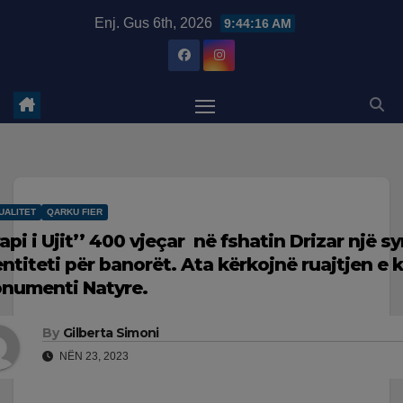
Skip
modal-check
Enj. Gus 6th, 2026
9:44:17 AM
to
content
UALITET
QARKU FIER
rapi i Ujit’’ 400 vjeçar në fshatin Drizar një s
entiteti për banorët. Ata kërkojnë ruajtjen e k
numenti Natyre.
By
Gilberta Simoni
NËN 23, 2023