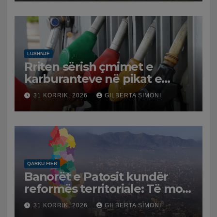
LUSHNJË
Rriten sërish çmimet e
karburanteve në pikat e
karburanteve në Lushnjë.
31 KORRIK, 2026
GILBERTA SIMONI
Tensionet në Lindjen e
Mesme shtrenjtojnë naftën
dhe benzinën në vend
QARKU FIER
Banorët e Patosit kundër
reformës territoriale: Të mos
humbasim identitetin e
31 KORRIK, 2026
GILBERTA SIMONI
qytetit