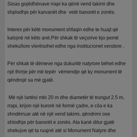
Sioas gojëdhënave rrapi ka qënë vend takimi dhe
shplodhje për karvanët dhe vetë banorët e zonës.
Interes për këtë monument shfaqin edhe te huajt që
kalojnë në këto anë.Për shkak të veçorive kjo pemë
shekullore vlerësohet edhe nga institucionet vendore .
Për shkak të dëmeve nga dukuritë natyrore bëhet edhe
një thirrje për më tepër vëmendje që ky monument të
qëndrojë sa më gjatë.
Më një lartësi mbi 20 m dhe diametër të trungut 2.5 m,
rrapi, krijon një kurorë në formë çadre, e cila e ka
shndërruar atë në një vend takimi, qëndrimi ose
shlodhje për banorët e zonës. Ata kanë ditur gjatë
shekujve që ta ruajnë atë si Monument Natyre dhe