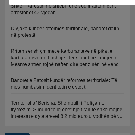
Shkeli “Arrestin në shtëpi” dhe vodhi automjetin,
arrestohet 43-vjeçari
Divjaka kundër reformës territoriale, banorët dalin
në protestë.
Rriten sërish çmimet e karburanteve në pikat e
karburanteve në Lushnjë. Tensionet në Lindjen e
Mesme shtrenjtojnë naftën dhe benzinën në vend
Banorët e Patosit kundër reformës territoriale: Të
mos humbasim identitetin e qytetit
Territorialja/ Berisha: Shembulli i Poliçanit,
frymëzim. S’mund të lejohet një tiran të shkelmojnë
interesat e qytetarëve! 3.2 mld euro u vodhën për…