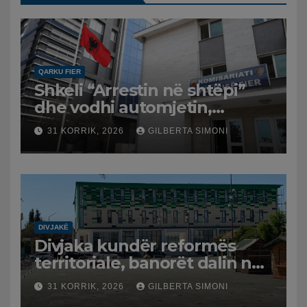
QARKU FIER
Shkeli “Arrestin në shtëpi”
dhe vodhi automjetin,
arrestohet 43-vjeçari
31 KORRIK, 2026
GILBERTA SIMONI
DIVJAKË
Divjaka kundër reformës
territoriale, banorët dalin në
protestë.
31 KORRIK, 2026
GILBERTA SIMONI