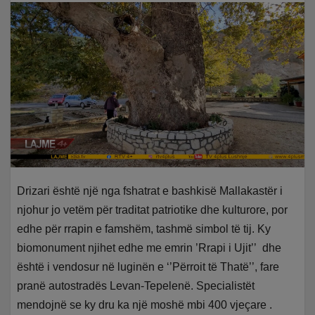
Drizari është një nga fshatrat e bashkisë Mallakastër i
njohur jo vetëm për traditat patriotike dhe kulturore, por
edhe për rrapin e famshëm, tashmë simbol të tij. Ky
biomonument njihet edhe me emrin ’Rrapi i Ujit’’ dhe
është i vendosur në luginën e ‘’Përroit të Thatë’’, fare
pranë autostradës Levan-Tepelenë. Specialistët
mendojnë se ky dru ka një moshë mbi 400 vjeçare .