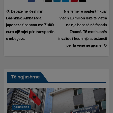
Lëvizje
Debate në Këshillin
Një femër e paidentifikuar
Bashkiak. Ambasada
vjedh 13 milion lekë të vjetra
te
japoneze financon me 71400
në një banesë në fshatin
postimet
euro një mjet për transportin
Zhamë. Të moshuarës
e mbetjeve.
invalide i hedh një substancë
për ta vënë në gjumë.
Të ngjashme
QARKU FIER