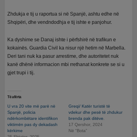
Zhdukja e tij u raportua si në Spanjë, ashtu edhe në
Shqipëri, dhe vendndodhja e tij ishte e panjohur.
Ka dyshime se Danaj ishte i përfshirë në trafikun e
kokainës. Guardia Civil ka nisur një hetim në Marbella.
Deri tani nuk ka pasur arrestime, dhe autoritetet nuk
kanë dhënë informacion mbi rrethanat konkrete se si u
gjet trupi i tij.
Të afërta
U vra 20 vite më parë në
Greqi/ Katër turistë të
Spanjë, policia
vdekur dhe pesë të zhdukur
ndërkombëtare identifikon
brenda pak ditëve.
viktimën pas dy dekadash
17 Qershor, 2024
kërkime
Në “Bota”
25 Shtator, 2025