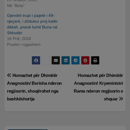
Në “Bota”
Gjendet trupi i pajetë i 49-
vjeçarit, i zhdukur prej katër
ditësh, pranë lumit Buna në
Shkodër
16 Prill, 2024
Postim i ngjashëm
Lëvizje
Homazhet për Dhimitër
Homazhet për Dhimitër
Anagnostin/ Berisha nderon
Anagnostin! Kryeministri
te
regjisorin, shoqërohet nga
Rama nderon regjisorin e
postimet
bashkëshortja
shquar