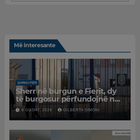
Më interesante
QARKU FIER
Sherr në burgun e Fierit, dy
të burgosur përfundojnë në
spital
8 GUSHT, 2026
GILBERTA SIMONI