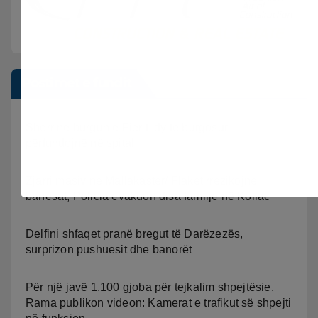
Postimet e fundit
Sherr në burgun e Fierit, dy të burgosur
përfundojnë në spital
Zjarri masiv në Mallakastër/ Flakët rrezikojnë
banesat, Policia evakuon disa familje në Koilac
Delfini shfaqet pranë bregut të Darëzezës,
surprizon pushuesit dhe banorët
Për një javë 1.100 gjoba për tejkalim shpejtësie,
Rama publikon videon: Kamerat e trafikut së shpejti