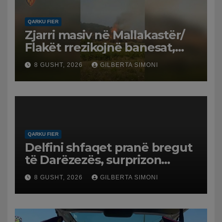
QARKU FIER
Zjarri masiv në Mallakastër/
Flakët rrezikojnë banesat,
Policia evakuon disa familje
8 GUSHT, 2026
GILBERTA SIMONI
në Koilac
QARKU FIER
Delfini shfaqet pranë bregut
të Darëzezës, surprizon
pushuesit dhe banorët
8 GUSHT, 2026
GILBERTA SIMONI