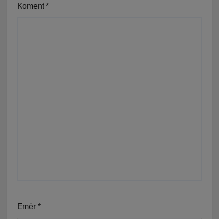
Koment
*
Emër
*