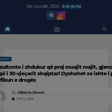
Skip
modal-check
Sht. Gus 8th, 2026
9:49:39 PM
to
content
UALITET
zultonte i zhdukur që prej muajit majit, gjen
upi i 30-vjeçarit shqiptar! Dyshohet se ishte i
afikun e drogës
By
Gilberta Simoni
SHT 2, 2025