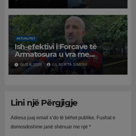
policia nis hetimet për
ngjarjen
AKTUALITET
Ish-efektivi i Forcave të
Armatosura u vra me
kallashnikov nga shoku i
GUS 8, 2026
GILBERTA SIMONI
fëmijërisë, zv. drejtori i
Hetimit: Kishin konflikt të
mbartur prej disa kohësh
Lini një Përgjigje
Adresa juaj email s’do të bëhet publike.
Fushat e
domosdoshme janë shënuar me një
*