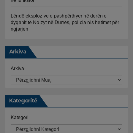
në funksion
Lëndë eksplozive e pashpërthyer në derën e
dyqanit të Noizyt në Durrës, policia nis hetimet për
ngjarjen
Arkiva
Arkiva
Kategoritë
Kategori