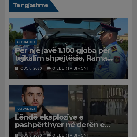
Të ngjashme
AKTUALITET
Për një javë 1.100 gjoba për
tejkalim shpejtësie, Rama
publikon videon: Kamerat e
GUS 8, 2026
GILBERTA SIMONI
trafikut së shpejti në
funksion
AKTUALITET
Lëndë eksplozive e
pashpërthyer në derën e
dyqanit të Noizyt në Durrës,
GUS 8, 2026
GILBERTA SIMONI