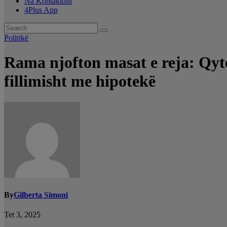
Na Kontaktoni
4Plus App
Politikë
Rama njofton masat e reja: Qytet
fillimisht me hipotekë
By
Gilberta Simoni
Tet 3, 2025