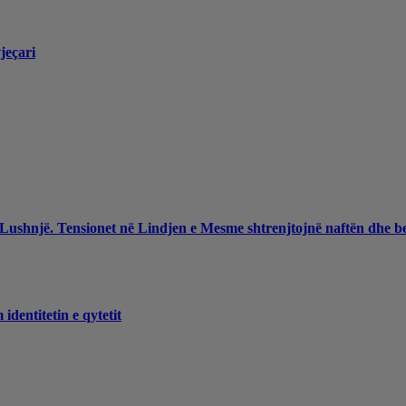
jeçari
 Lushnjë. Tensionet në Lindjen e Mesme shtrenjtojnë naftën dhe b
dentitetin e qytetit