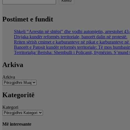
Kërko
Postimet e fundit
Shkeli “Arrestin në shtëpi” dhe vodhi automjetin, arrestohet 43-
Divjaka kundër reformës territoriale, banorët dalin në protestë.
Rriten sërish çmimet e karburanteve në pikat e karburanteve n
Banorët e Patosit kundër reformës territoriale: Të mos humbasim 
Territorialja/ Berisha: Shembulli i Poliçanit, frymëzim. S’mund 
Arkiva
Arkiva
Kategoritë
Kategori
Më interesante