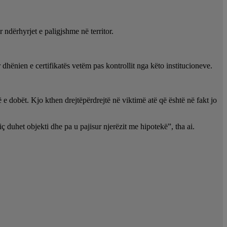
ndërhyrjet e paligjshme në territor.
dhënien e certifikatës vetëm pas kontrollit nga këto institucioneve.
e dobët. Kjo kthen drejtëpërdrejtë në viktimë atë që është në fakt jo
iç duhet objekti dhe pa u pajisur njerëzit me hipotekë”, tha ai.