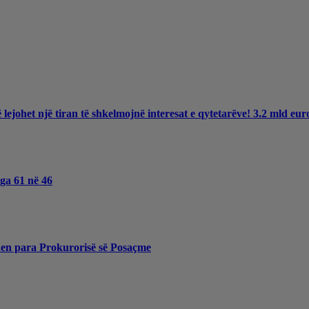
ë lejohet një tiran të shkelmojnë interesat e qytetarëve! 3.2 mld e
nga 61 në 46
hen para Prokurorisë së Posaçme