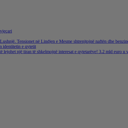
vjeçari
ë Lushnjë. Tensionet në Lindjen e Mesme shtrenjtojnë naftën dhe benzi
identitetin e qytetit
të lejohet një tiran të shkelmojnë interesat e qytetarëve! 3.2 mld euro 