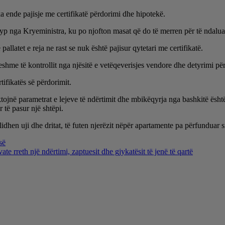
ka ende pajisje me certifikatë përdorimi dhe hipotekë.
 nga Kryeministra, ku po njofton masat që do të merren për të ndaluar 
 pallatet e reja ne rast se nuk është pajisur qytetari me certifikatë.
hme të kontrollit nga njësitë e vetëqeverisjes vendore dhe detyrimi për 
tifikatës së përdorimit.
tojnë parametrat e lejeve të ndërtimit dhe mbikëqyrja nga bashkitë është 
 të pasur një shtëpi.
lidhen uji dhe dritat, të futen njerëzit nëpër apartamente pa përfunduar s
së
e rreth një ndërtimi, zaptuesit dhe gjykatësit të jenë të qartë