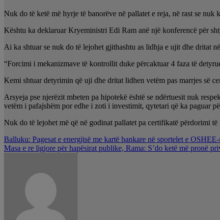
Nuk do të ketë më hyrje të banorëve në pallatet e reja, në rast se nuk 
Kështu ka deklaruar Kryeministri Edi Ram anë një konferencë për shtyp
Ai ka shtuar se nuk do të lejohet gjithashtu as lidhja e ujit dhe dritat në
“Forcimi i mekanizmave të kontrollit duke përcaktuar 4 faza të detyrues
Kemi shtuar detyrimin që uji dhe dritat lidhen vetëm pas marrjes së cer
Arsyeja pse njerëzit mbeten pa hipotekë është se ndërtuesit nuk respek
vetëm i pafajshëm por edhe i zoti i investimit, qytetari që ka paguar për
Nuk do të lejohet më që në godinat pallatet pa certifikatë përdorimi të 
Lëvizje
Balluku: Pagesat e energjisë me kartë bankare në sportelet e OSHEE-
Masa e re ligjore për hapësirat publike, Rama: S’do ketë më pronë privat
te
postimet