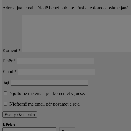
Adresa juaj email s’do të bëhet publike.
Fushat e domosdoshme janë 
Koment
*
Emër
*
Email
*
Sajt
Njoftomë me email për komentet vijuese.
Njoftomë me email për postimet e reja.
Kërko