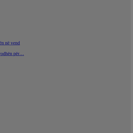
nën në vend
u vodhën për…