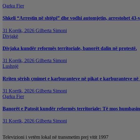
Qarku Fier
Shkeli “Arrestin në shtëpi” dhe vodhi automjetin, arrestohet 43-v
31 Korrik, 2026
Gilberta Simoni
Divjakë
Divjaka kundër reformës territoriale, banorët dalin në protestë.
31 Korrik, 2026
Gilberta Simoni
Lushnjë
Rriten sërish çmimet e karburanteve në pikat e karburanteve në
31 Korrik, 2026
Gilberta Simoni
Qarku Fier
Banorët e Patosit kundër reformës territoriale: Të mos humbasim i
31 Korrik, 2026
Gilberta Simoni
Televizioni i vetëm lokal në transmetim prej vitit 1997