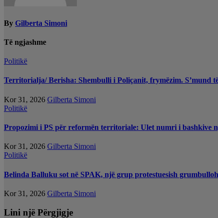
By
Gilberta Simoni
Të ngjashme
Politikë
Territorialja/ Berisha: Shembulli i Poliçanit, frymëzim. S’mund t
Kor 31, 2026
Gilberta Simoni
Politikë
Propozimi i PS për reformën territoriale: Ulet numri i bashkive 
Kor 31, 2026
Gilberta Simoni
Politikë
Belinda Balluku sot në SPAK, një grup protestuesish grumbullo
Kor 31, 2026
Gilberta Simoni
Lini një Përgjigje