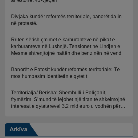
arrestohet 43-vjeçari
Divjaka kundër reformës territoriale, banorët dalin
në protestë.
Rriten sërish çmimet e karburanteve në pikat e
karburanteve në Lushnjë. Tensionet në Lindjen e
Mesme shtrenjtojnë naftën dhe benzinën në vend
Banorët e Patosit kundër reformës territoriale: Të
mos humbasim identitetin e qytetit
Territorialja/ Berisha: Shembulli i Poliçanit,
frymëzim. S’mund të lejohet një tiran të shkelmojnë
interesat e qytetarëve! 3.2 mld euro u vodhën për…
Arkiva