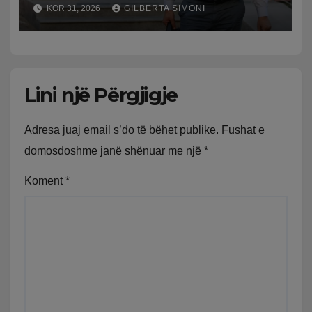
‘kthehet’ në shtëpi, GJKKO i
KOR 31, 2026
GILBERTA SIMONI
ndryshon masën e arrestit
Lini një Përgjigje
Adresa juaj email s’do të bëhet publike.
Fushat e
domosdoshme janë shënuar me një
*
Koment
*