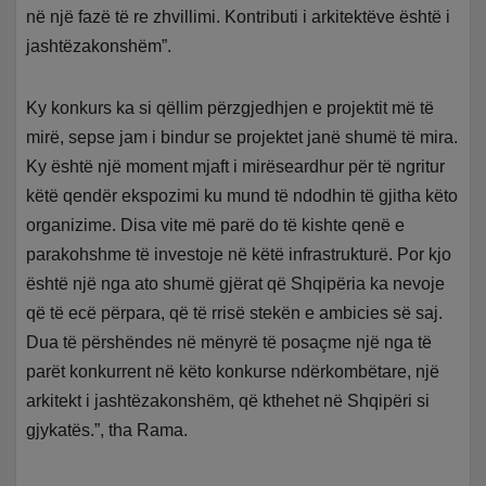
në një fazë të re zhvillimi. Kontributi i arkitektëve është i
jashtëzakonshëm”.
Ky konkurs ka si qëllim përzgjedhjen e projektit më të
mirë, sepse jam i bindur se projektet janë shumë të mira.
Ky është një moment mjaft i mirëseardhur për të ngritur
këtë qendër ekspozimi ku mund të ndodhin të gjitha këto
organizime. Disa vite më parë do të kishte qenë e
parakohshme të investoje në këtë infrastrukturë. Por kjo
është një nga ato shumë gjërat që Shqipëria ka nevoje
që të ecë përpara, që të rrisë stekën e ambicies së saj.
Dua të përshëndes në mënyrë të posaçme një nga të
parët konkurrent në këto konkurse ndërkombëtare, një
arkitekt i jashtëzakonshëm, që kthehet në Shqipëri si
gjykatës.”, tha Rama.