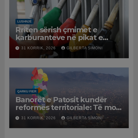
LUSHNJË
Rriten sërish çmimet e
karburanteve në pikat e
karburanteve në Lushnjë.
31 KORRIK, 2026
GILBERTA SIMONI
Tensionet në Lindjen e
Mesme shtrenjtojnë naftën
dhe benzinën në vend
QARKU FIER
Banorët e Patosit kundër
reformës territoriale: Të mos
humbasim identitetin e
31 KORRIK, 2026
GILBERTA SIMONI
qytetit