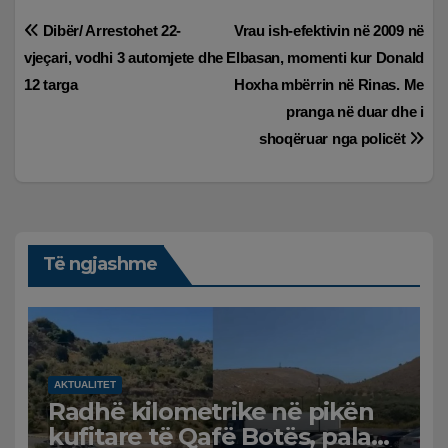
Lëvizje
Dibër/ Arrestohet 22-
Vrau ish-efektivin në 2009 në
vjeçari, vodhi 3 automjete dhe
Elbasan, momenti kur Donald
te
12 targa
Hoxha mbërrin në Rinas. Me
postimet
pranga në duar dhe i
shoqëruar nga policët
Të ngjashme
AKTUALITET
Radhë kilometrike në pikën
kufitare të Qafë Botës, pala