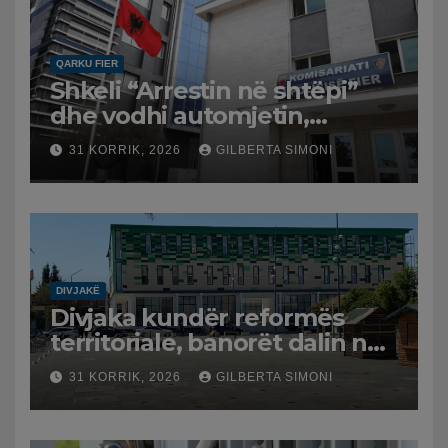
QARKU FIER
Shkeli “Arrestin në shtëpi”
dhe vodhi automjetin,
arrestohet 43-vjeçari
31 KORRIK, 2026
GILBERTA SIMONI
DIVJAKË
Divjaka kundër reformës
territoriale, banorët dalin në
protestë.
31 KORRIK, 2026
GILBERTA SIMONI