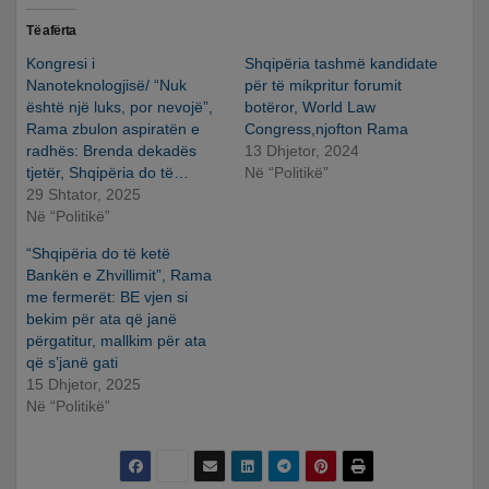
Të afërta
Kongresi i
Shqipëria tashmë kandidate
Nanoteknologjisë/ “Nuk
për të mikpritur forumit
është një luks, por nevojë”,
botëror, World Law
Rama zbulon aspiratën e
Congress,njofton Rama
radhës: Brenda dekadës
13 Dhjetor, 2024
tjetër, Shqipëria do të…
Në “Politikë”
29 Shtator, 2025
Në “Politikë”
“Shqipëria do të ketë
Bankën e Zhvillimit”, Rama
me fermerët: BE vjen si
bekim për ata që janë
përgatitur, mallkim për ata
që s’janë gati
15 Dhjetor, 2025
Në “Politikë”