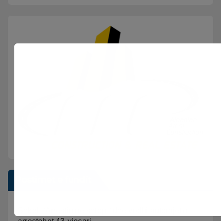
Postimet e fundit
Shkeli “Arrestin në shtëpi” dhe vodhi automjetin,