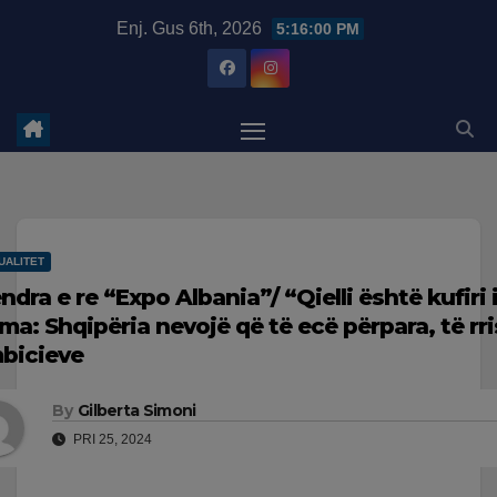
Skip
modal-check
Enj. Gus 6th, 2026
5:16:01 PM
to
content
UALITET
ndra e re “Expo Albania”/ “Qielli është kufiri 
ma: Shqipëria nevojë që të ecë përpara, të rr
bicieve
By
Gilberta Simoni
PRI 25, 2024