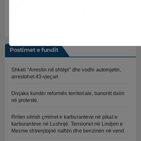
Postimet e fundit
Shkeli “Arrestin në shtëpi” dhe vodhi automjetin,
arrestohet 43-vjeçari
Divjaka kundër reformës territoriale, banorët dalin
në protestë.
Rriten sërish çmimet e karburanteve në pikat e
karburanteve në Lushnjë. Tensionet në Lindjen e
Mesme shtrenjtojnë naftën dhe benzinën në vend