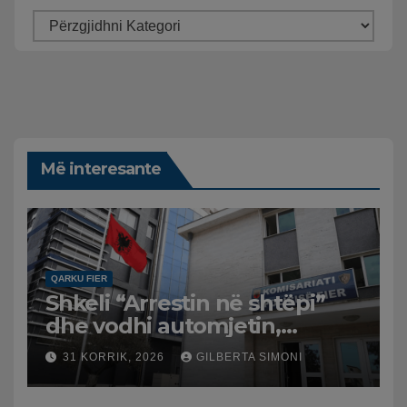
Më interesante
QARKU FIER
Shkeli “Arrestin në shtëpi”
dhe vodhi automjetin,
arrestohet 43-vjeçari
31 KORRIK, 2026
GILBERTA SIMONI