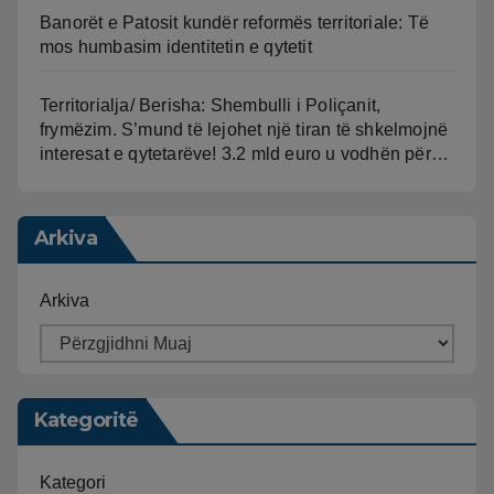
Banorët e Patosit kundër reformës territoriale: Të
mos humbasim identitetin e qytetit
Territorialja/ Berisha: Shembulli i Poliçanit,
frymëzim. S’mund të lejohet një tiran të shkelmojnë
interesat e qytetarëve! 3.2 mld euro u vodhën për…
Arkiva
Arkiva
Kategoritë
Kategori