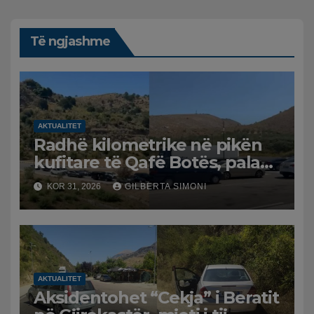
Të ngjashme
AKTUALITET
Radhë kilometrike në pikën
kufitare të Qafë Botës, pala
greke raporton defekt në
KOR 31, 2026
GILBERTA SIMONI
sistem, qytetarët mbeten të
bllokuar
AKTUALITET
Aksidentohet “Cekja” i Beratit