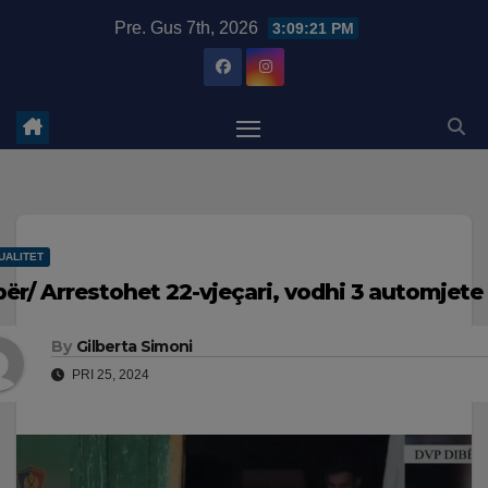
Skip
modal-check
Pre. Gus 7th, 2026
3:09:22 PM
to
content
UALITET
bër/ Arrestohet 22-vjeçari, vodhi 3 automjete
By
Gilberta Simoni
PRI 25, 2024