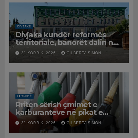
DIVJAKË
Divjaka kundër reformës
territoriale, banorët dalin në
protestë.
31 KORRIK, 2026
GILBERTA SIMONI
LUSHNJË
Rriten sërish çmimet e
karburanteve në pikat e
karburanteve në Lushnjë.
31 KORRIK, 2026
GILBERTA SIMONI
Tensionet në Lindjen e
Mesme shtrenjtojnë naftën