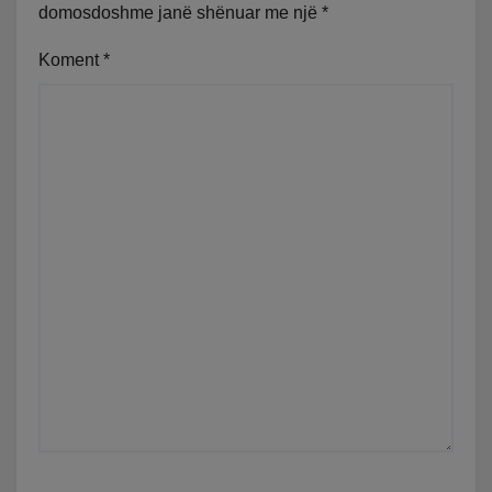
domosdoshme janë shënuar me një
*
Koment
*