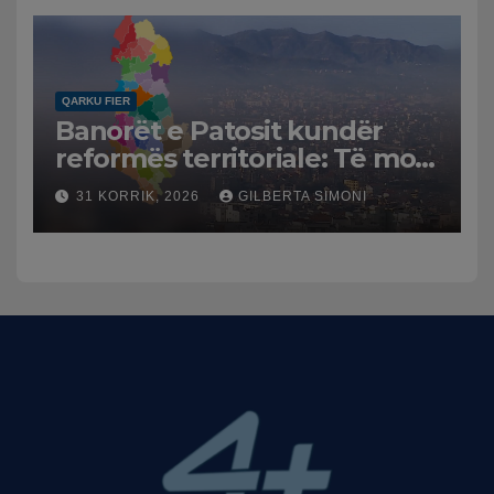
dhe benzinën në vend
QARKU FIER
Banorët e Patosit kundër
reformës territoriale: Të mos
humbasim identitetin e
31 KORRIK, 2026
GILBERTA SIMONI
qytetit