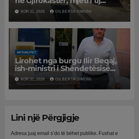
në Gjirokastër, mjeti i tij
përplaset me atë të klerikut
KOR 31, 2026
GILBERTA SIMONI
bektashian
AKTUALITET
Lirohet nga burgu Ilir Beqaj,
ish-ministri i Shëndetësisë
‘kthehet’ në shtëpi, GJKKO i
KOR 31, 2026
GILBERTA SIMONI
ndryshon masën e arrestit
Lini një Përgjigje
Adresa juaj email s’do të bëhet publike.
Fushat e