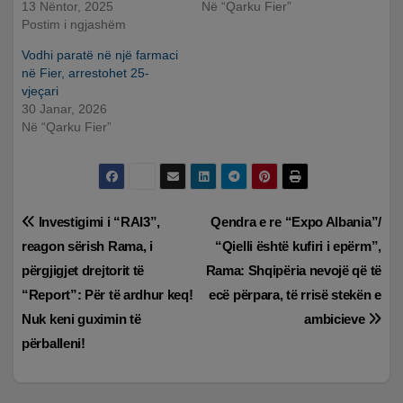
13 Nëntor, 2025
Në “Qarku Fier”
Postim i ngjashëm
Vodhi paratë në një farmaci
në Fier, arrestohet 25-
vjeçari
30 Janar, 2026
Në “Qarku Fier”
Lëvizje
Investigimi i “RAI3”,
Qendra e re “Expo Albania”/
reagon sërish Rama, i
“Qielli është kufiri i epërm”,
te
përgjigjet drejtorit të
Rama: Shqipëria nevojë që të
postimet
“Report”: Për të ardhur keq!
ecë përpara, të rrisë stekën e
Nuk keni guximin të
ambicieve
përballeni!