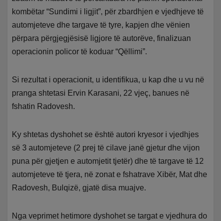
kombëtar “Sundimi i ligjit”, për zbardhjen e vjedhjeve të
automjeteve dhe targave të tyre, kapjen dhe vënien
përpara përgjegjësisë ligjore të autorëve, finalizuan
operacionin policor të koduar “Qëllimi”.
Si rezultat i operacionit, u identifikua, u kap dhe u vu në
pranga shtetasi Ervin Karasani, 22 vjeç, banues në
fshatin Radovesh.
Ky shtetas dyshohet se është autori kryesor i vjedhjes
së 3 automjeteve (2 prej të cilave janë gjetur dhe vijon
puna për gjetjen e automjetit tjetër) dhe të targave të 12
automjeteve të tjera, në zonat e fshatrave Xibër, Mat dhe
Radovesh, Bulqizë, gjatë disa muajve.
Nga veprimet hetimore dyshohet se targat e vjedhura do