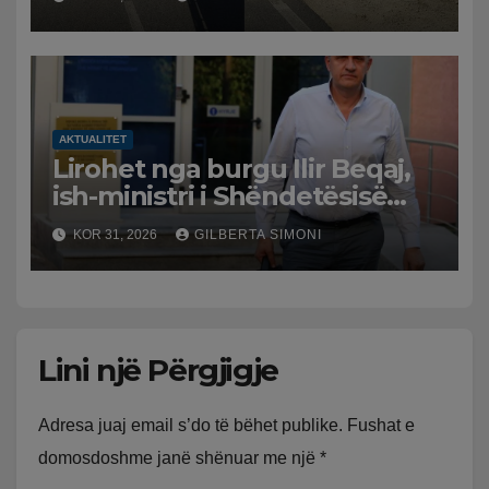
bektashian
AKTUALITET
Lirohet nga burgu Ilir Beqaj,
ish-ministri i Shëndetësisë
‘kthehet’ në shtëpi, GJKKO i
KOR 31, 2026
GILBERTA SIMONI
ndryshon masën e arrestit
Lini një Përgjigje
Adresa juaj email s’do të bëhet publike.
Fushat e
domosdoshme janë shënuar me një
*