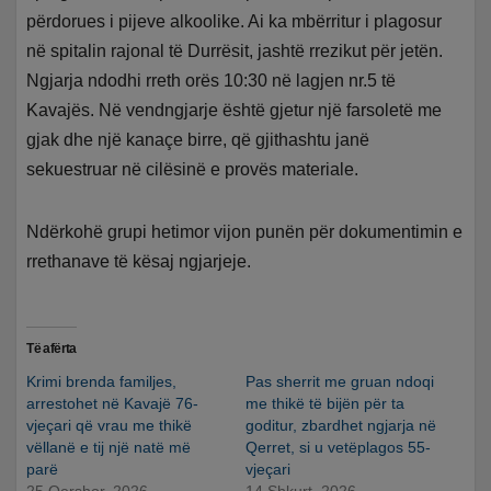
përdorues i pijeve alkoolike. Ai ka mbërritur i plagosur
në spitalin rajonal të Durrësit, jashtë rrezikut për jetën.
Ngjarja ndodhi rreth orës 10:30 në lagjen nr.5 të
Kavajës. Në vendngjarje është gjetur një farsoletë me
gjak dhe një kanaçe birre, që gjithashtu janë
sekuestruar në cilësinë e provës materiale.
Ndërkohë grupi hetimor vijon punën për dokumentimin e
rrethanave të kësaj ngjarjeje.
Të afërta
Krimi brenda familjes,
Pas sherrit me gruan ndoqi
arrestohet në Kavajë 76-
me thikë të bijën për ta
vjeçari që vrau me thikë
goditur, zbardhet ngjarja në
vëllanë e tij një natë më
Qerret, si u vetëplagos 55-
parë
vjeçari