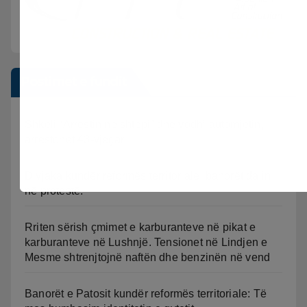
Postimet e fundit
Shkeli “Arrestin në shtëpi” dhe vodhi automjetin,
arrestohet 43-vjeçari
Divjaka kundër reformës territoriale, banorët dalin
në protestë.
Rriten sërish çmimet e karburanteve në pikat e
karburanteve në Lushnjë. Tensionet në Lindjen e
Mesme shtrenjtojnë naftën dhe benzinën në vend
Banorët e Patosit kundër reformës territoriale: Të