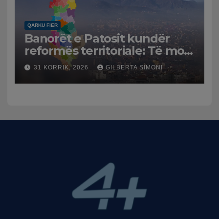
QARKU FIER
Banorët e Patosit kundër
reformës territoriale: Të mos
humbasim identitetin e
31 KORRIK, 2026
GILBERTA SIMONI
qytetit