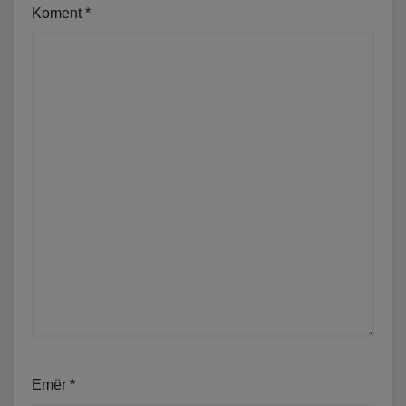
Koment
*
Emër
*