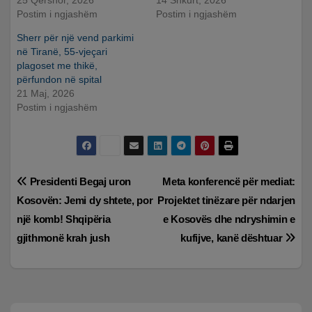
25 Qershor, 2026
14 Shkurt, 2026
Postim i ngjashëm
Postim i ngjashëm
Sherr për një vend parkimi
në Tiranë, 55-vjeçari
plagoset me thikë,
përfundon në spital
21 Maj, 2026
Postim i ngjashëm
Lëvizje
Presidenti Begaj uron
Meta konferencë për mediat:
Kosovën: Jemi dy shtete, por
Projektet tinëzare për ndarjen
te
një komb! Shqipëria
e Kosovës dhe ndryshimin e
postimet
gjithmonë krah jush
kufijve, kanë dështuar