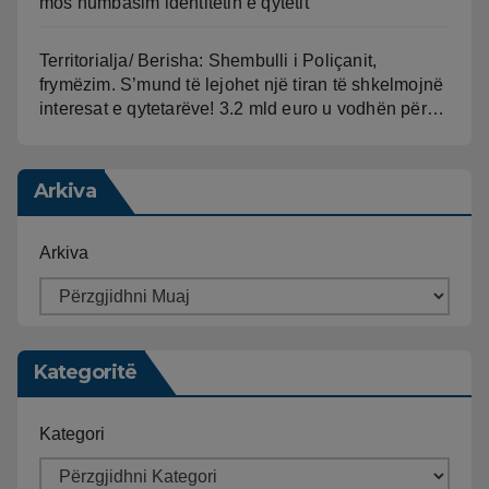
mos humbasim identitetin e qytetit
Territorialja/ Berisha: Shembulli i Poliçanit,
frymëzim. S’mund të lejohet një tiran të shkelmojnë
interesat e qytetarëve! 3.2 mld euro u vodhën për…
Arkiva
Arkiva
Kategoritë
Kategori