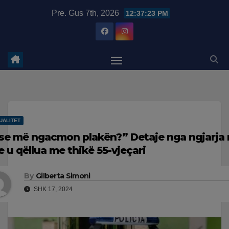
Skip
modal-check
Pre. Gus 7th, 2026
12:37:24 PM
to
content
UALITET
se më ngacmon plakën?” Detaje nga ngjarja n
e u qëllua me thikë 55-vjeçari
By
Gilberta Simoni
SHK 17, 2024