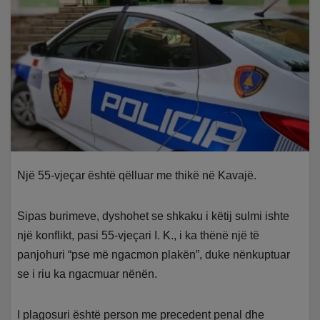
Një 55-vjeçar është qëlluar me thikë në Kavajë.
Sipas burimeve, dyshohet se shkaku i këtij sulmi ishte
një konflikt, pasi 55-vjeçari I. K., i ka thënë një të
panjohuri “pse më ngacmon plakën”, duke nënkuptuar
se i riu ka ngacmuar nënën.
I plagosuri është person me precedent penal dhe