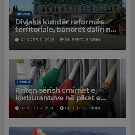
DIVJAKË
Divjaka kundër reformës
territoriale, banorët dalin në
protestë.
31 KORRIK, 2026
GILBERTA SIMONI
LUSHNJË
Rriten sërish çmimet e
karburanteve në pikat e
karburanteve në Lushnjë.
31 KORRIK, 2026
GILBERTA SIMONI
Tensionet në Lindjen e
Mesme shtrenjtojnë naftën
dhe benzinën në vend