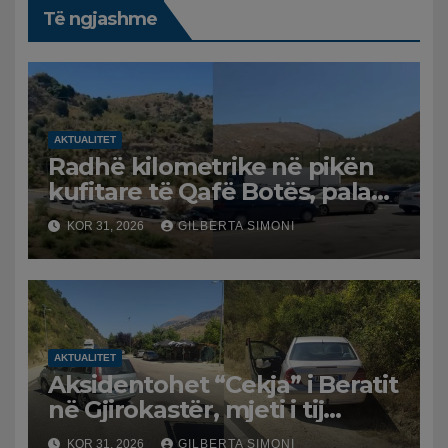
Të ngjashme
AKTUALITET
Radhë kilometrike në pikën
kufitare të Qafë Botës, pala
greke raporton defekt në
KOR 31, 2026
GILBERTA SIMONI
sistem, qytetarët mbeten të
bllokuar
AKTUALITET
Aksidentohet “Cekja” i Beratit
në Gjirokastër, mjeti i tij
përplaset me atë të klerikut
KOR 31, 2026
GILBERTA SIMONI