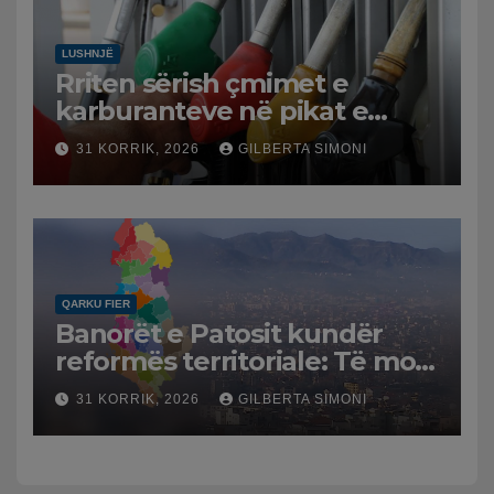
LUSHNJË
Rriten sërish çmimet e
karburanteve në pikat e
karburanteve në Lushnjë.
31 KORRIK, 2026
GILBERTA SIMONI
Tensionet në Lindjen e
Mesme shtrenjtojnë naftën
dhe benzinën në vend
QARKU FIER
Banorët e Patosit kundër
reformës territoriale: Të mos
humbasim identitetin e
31 KORRIK, 2026
GILBERTA SIMONI
qytetit