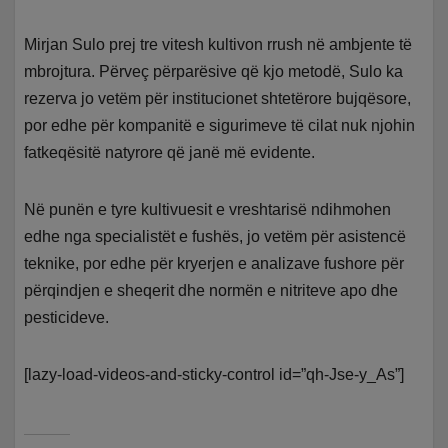
Mirjan Sulo prej tre vitesh kultivon rrush në ambjente të
mbrojtura. Përveç përparësive që kjo metodë, Sulo ka
rezerva jo vetëm për institucionet shtetërore bujqësore,
por edhe për kompanitë e sigurimeve të cilat nuk njohin
fatkeqësitë natyrore që janë më evidente.
Në punën e tyre kultivuesit e vreshtarisë ndihmohen
edhe nga specialistët e fushës, jo vetëm për asistencë
teknike, por edhe për kryerjen e analizave fushore për
përqindjen e sheqerit dhe normën e nitriteve apo dhe
pesticideve.
[lazy-load-videos-and-sticky-control id=”qh-Jse-y_As”]