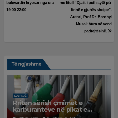
postimet
bulevardin kryesor nga ora
me titull “Djalit i puth sytë për
19:00-22:00
lirinë e gjuhës shqipe”.
Autori, Prof.Dr. Bardhyl
Musai: Vura në vend
padrejtësinë.
Të ngjashme
LUSHNJË
Rriten sërish çmimet e
karburanteve në pikat e
karburanteve në Lushnjë.