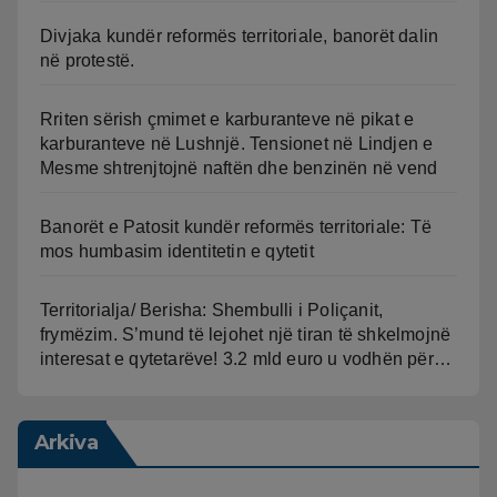
Divjaka kundër reformës territoriale, banorët dalin
në protestë.
Rriten sërish çmimet e karburanteve në pikat e
karburanteve në Lushnjë. Tensionet në Lindjen e
Mesme shtrenjtojnë naftën dhe benzinën në vend
Banorët e Patosit kundër reformës territoriale: Të
mos humbasim identitetin e qytetit
Territorialja/ Berisha: Shembulli i Poliçanit,
frymëzim. S’mund të lejohet një tiran të shkelmojnë
interesat e qytetarëve! 3.2 mld euro u vodhën për…
Arkiva