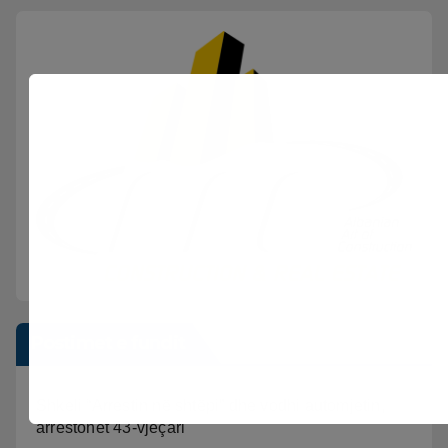
Postimet e fundit
Shkeli “Arrestin në shtëpi” dhe vodhi automjetin,
arrestohet 43-vjeçari