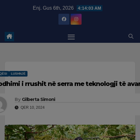
Skip
modal-check
Enj. Gus 6th, 2026
4:14:04 AM
to
content
QËSI
LUSHNJË
odhimi i rrushit në serra me teknologji të av
By
Gilberta Simoni
QER 10, 2024