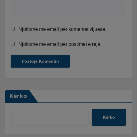
Njoftomë me email për komentet vijuese.
Njoftomë me email për postimet e reja.
Kërko
Kërko