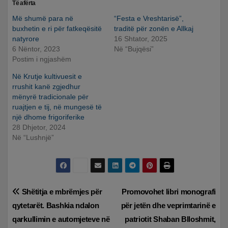
Të afërta
Më shumë para në
“Festa e Vreshtarisë”,
buxhetin e ri për fatkeqësitë
traditë për zonën e Allkaj
natyrore
16 Shtator, 2025
6 Nëntor, 2023
Në “Bujqësi”
Postim i ngjashëm
Në Krutje kultivuesit e
rrushit kanë zgjedhur
mënyrë tradicionale për
ruajtjen e tij, në mungesë të
një dhome frigoriferike
28 Dhjetor, 2024
Në “Lushnjë”
Lëvizje
Shëtitja e mbrëmjes për
Promovohet libri monografi
qytetarët. Bashkia ndalon
për jetën dhe veprimtarinë e
te
qarkullimin e automjeteve në
patriotit Shaban Blloshmit,