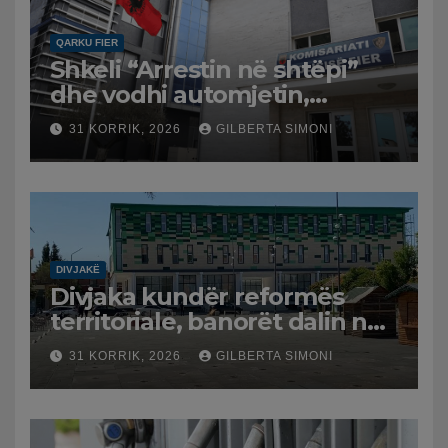
QARKU FIER
Shkeli “Arrestin në shtëpi”
dhe vodhi automjetin,
arrestohet 43-vjeçari
31 KORRIK, 2026
GILBERTA SIMONI
DIVJAKË
Divjaka kundër reformës
territoriale, banorët dalin në
protestë.
31 KORRIK, 2026
GILBERTA SIMONI