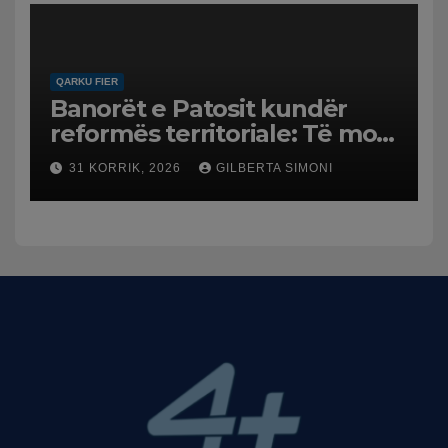
dhe benzinën në vend
QARKU FIER
Banorët e Patosit kundër
reformës territoriale: Të mos
humbasim identitetin e
31 KORRIK, 2026
GILBERTA SIMONI
qytetit