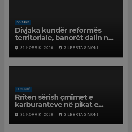
DIVJAKË
Divjaka kundër reformës
territoriale, banorët dalin në
protestë.
31 KORRIK, 2026
GILBERTA SIMONI
LUSHNJË
Rriten sërish çmimet e
karburanteve në pikat e
karburanteve në Lushnjë.
31 KORRIK, 2026
GILBERTA SIMONI
Tensionet në Lindjen e
Mesme shtrenjtojnë naftën