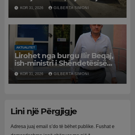
përplaset me atë të klerikut
KOR 31, 2026
GILBERTA SIMONI
bektashian
AKTUALITET
Lirohet nga burgu Ilir Beqaj,
ish-ministri i Shëndetësisë
‘kthehet’ në shtëpi, GJKKO i
KOR 31, 2026
GILBERTA SIMONI
ndryshon masën e arrestit
Lini një Përgjigje
Adresa juaj email s’do të bëhet publike.
Fushat e