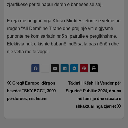
zjarrfikëse për të hapur derën e banesës së saj.
E reja me origjinë nga Klosi i Mirditës jetonte e vetme në
rrugën “Ali Demi” në Tiranë dhe prej një viti e gjysmë
punonte në komisariatin nr.5 si patrullë e përgjithshme.
Efektivja nuk e kishte babanë, ndërsa la pas nënën dhe
një vëlla më të vogël.
Lëvizje
Greqi/ Europol dërgon
Takimi i Këshillit Vendor për
bisedat “SKY ECC”, 3000
Sigurinë Publike 2024, dhuna
te
përdorues, nis hetimi
në familje dhe situata e
postimet
shkaktuar nga zjarret