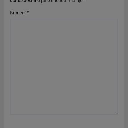
domosdoshme janë shënuar me një
*
Koment
*