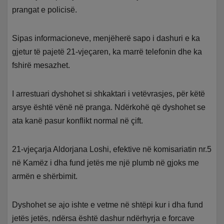
prangat e policisë.
Sipas informacioneve, menjëherë sapo i dashuri e ka
gjetur të pajetë 21-vjeçaren, ka marrë telefonin dhe ka
fshirë mesazhet.
I arrestuari dyshohet si shkaktari i vetëvrasjes, për këtë
arsye është vënë në pranga. Ndërkohë që dyshohet se
ata kanë pasur konflikt normal në çift.
21-vjeçarja Aldorjana Loshi, efektive në komisariatin nr.5
në Kamëz i dha fund jetës me një plumb në gjoks me
armën e shërbimit.
Dyshohet se ajo ishte e vetme në shtëpi kur i dha fund
jetës jetës, ndërsa është dashur ndërhyrja e forcave