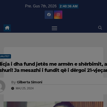
Skip
modal-check
Pre. Gus 7th, 2026
2:40:37 AM
to
content
UALITET
licja i dha fund jetës me armën e shërbimit, a
shuri! Ja mesazhi i fundit që i dërgoi 21-vjeça
By
Gilberta Simoni
MAJ 25, 2024