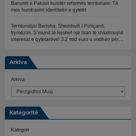
Banorët e Patosit kundër reformës territoriale: Të
mos humbasim identitetin e qytetit
Territorialja/ Berisha: Shembulli i Poliçanit,
frymëzim. S’mund të lejohet një tiran të shkelmojnë
interesat e qytetarëve! 3.2 mld euro u vodhën për…
Arkiva
Arkiva
Kategoritë
Kategori