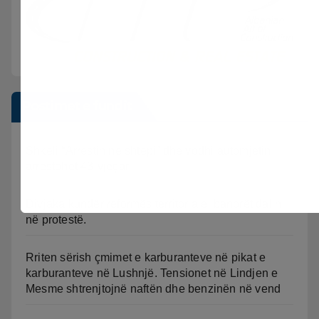
Postimet e fundit
Shkeli “Arrestin në shtëpi” dhe vodhi automjetin,
arrestohet 43-vjeçari
Divjaka kundër reformës territoriale, banorët dalin
në protestë.
Rriten sërish çmimet e karburanteve në pikat e
karburanteve në Lushnjë. Tensionet në Lindjen e
Mesme shtrenjtojnë naftën dhe benzinën në vend