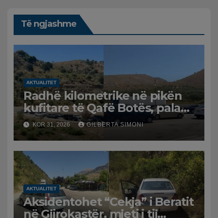
Të ngjashme
AKTUALITET
Radhë kilometrike në pikën
kufitare të Qafë Botës, pala
greke raporton defekt në
KOR 31, 2026
GILBERTA SIMONI
sistem, qytetarët mbeten të
bllokuar
AKTUALITET
Aksidentohet “Cekja” i Beratit
në Gjirokastër, mjeti i tij