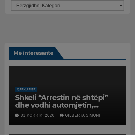
Më interesante
QARKU FIER
Shkeli “Arrestin në shtëpi”
dhe vodhi automjetin,
arrestohet 43-vjeçari
31 KORRIK, 2026
GILBERTA SIMONI