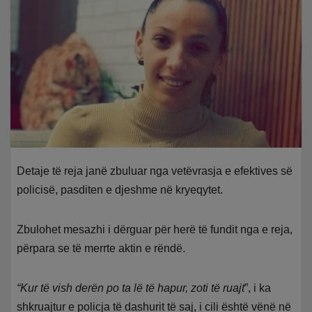
Detaje të reja janë zbuluar nga vetëvrasja e efektives së
policisë, pasditen e djeshme në kryeqytet.
Zbulohet mesazhi i dërguar për herë të fundit nga e reja,
përpara se të merrte aktin e rëndë.
“Kur të vish derën po ta lë të hapur, zoti të ruajt
”, i ka
shkruajtur e policja të dashurit të saj, i cili është vënë në