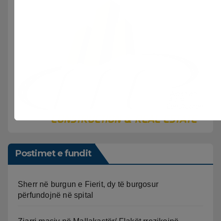
Postimet e fundit
Sherr në burgun e Fierit, dy të burgosur
përfundojnë në spital