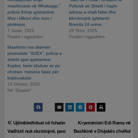
mashtruese në Whatsapp,”
Policisë së Shtetit i hapin
policia thirrje qytetarëve:
adresa e-maili false dhe
Mos i klikoni dhe mos i
kërcënojnë qytetarët:
plotësoni
Brenda 24 orëve…
7 Janar, 2025
29 Tetor, 2025
Postim i ngjashëm
Postim i ngjashëm
Mashtrimi me skemën
piramidale “XUEX”, policia e
shtetit apel qytetarëve:
Kujdes, kemi zbuluar se po
ofrohen ‘mësime falas’ për
kriptovalutat
19 Shtator, 2025
Në “Divjakë”
Lëvizje
Ujëmbledhësat në fshatin
Kryeministri Edi Rama në
Vadhizë nuk ekzistojnë, pasi
Bashkinë e Divjakës zhvilloi
te