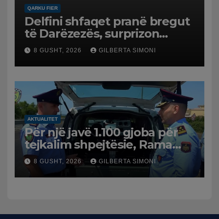
QARKU FIER
Delfini shfaqet pranë bregut
të Darëzezës, surprizon
pushuesit dhe banorët
8 GUSHT, 2026
GILBERTA SIMONI
AKTUALITET
Për një javë 1.100 gjoba për
tejkalim shpejtësie, Rama
publikon videon: Kamerat e
8 GUSHT, 2026
GILBERTA SIMONI
trafikut së shpejti në
funksion