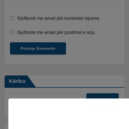
Njoftomë me email për komentet vijuese.
Njoftomë me email për postimet e reja.
Kërko
Kërko