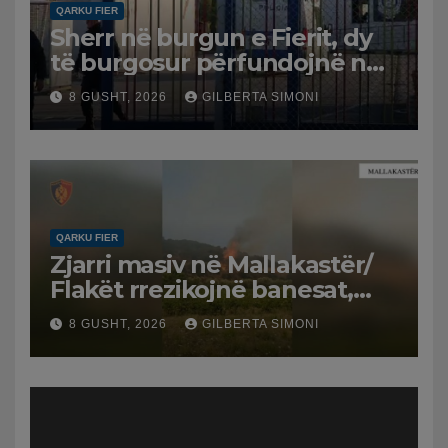
QARKU FIER
Sherr në burgun e Fierit, dy
të burgosur përfundojnë në
spital
8 GUSHT, 2026
GILBERTA SIMONI
QARKU FIER
Zjarri masiv në Mallakastër/
Flakët rrezikojnë banesat,
Policia evakuon disa familje
8 GUSHT, 2026
GILBERTA SIMONI
në Koilac