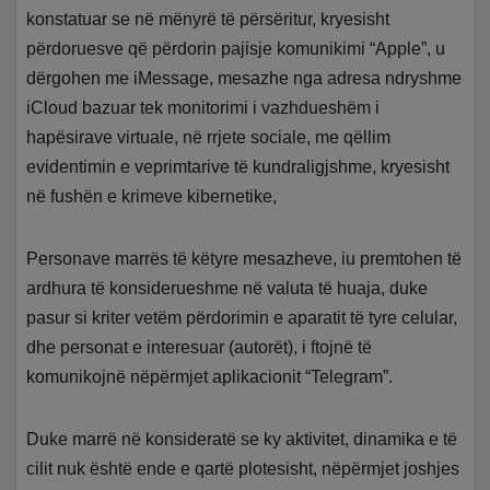
konstatuar se në mënyrë të përsëritur, kryesisht
përdoruesve që përdorin pajisje komunikimi “Apple”, u
dërgohen me iMessage, mesazhe nga adresa ndryshme
iCloud bazuar tek monitorimi i vazhdueshëm i
hapësirave virtuale, në rrjete sociale, me qëllim
evidentimin e veprimtarive të kundraligjshme, kryesisht
në fushën e krimeve kibernetike,
Personave marrës të këtyre mesazheve, iu premtohen të
ardhura të konsiderueshme në valuta të huaja, duke
pasur si kriter vetëm përdorimin e aparatit të tyre celular,
dhe personat e interesuar (autorët), i ftojnë të
komunikojnë nëpërmjet aplikacionit “Telegram”.
Duke marrë në konsideratë se ky aktivitet, dinamika e të
cilit nuk është ende e qartë plotesisht, nëpërmjet joshjes