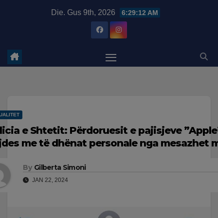
Skip
modal-check
Die. Gus 9th, 2026
6:29:13 AM
to
content
UALITET
licia e Shtetit: Përdoruesit e pajisjeve ”Appl
jdes me të dhënat personale nga mesazhet 
By
Gilberta Simoni
JAN 22, 2024