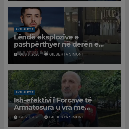
funksion
AKTUALITET
Lëndë eksplozive e
pashpërthyer në derën e
dyqanit të Noizyt në Durrës,
GUS 8, 2026
GILBERTA SIMONI
policia nis hetimet për
ngjarjen
AKTUALITET
Ish-efektivi i Forcave të
Armatosura u vra me
kallashnikov nga shoku i
GUS 8, 2026
GILBERTA SIMONI
fëmijërisë, zv. drejtori i
Hetimit: Kishin konflikt të