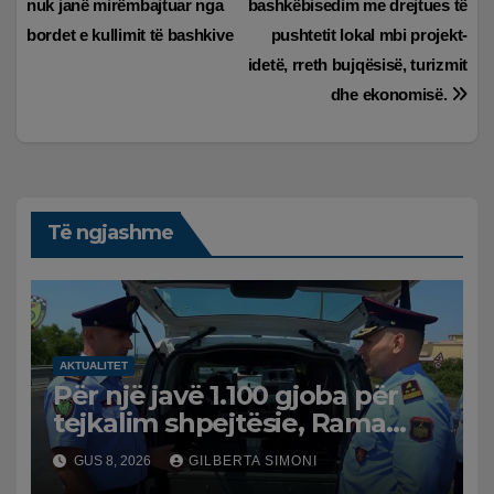
nuk janë mirëmbajtuar nga
bashkëbisedim me drejtues të
postimet
bordet e kullimit të bashkive
pushtetit lokal mbi projekt-
idetë, rreth bujqësisë, turizmit
dhe ekonomisë.
Të ngjashme
AKTUALITET
Për një javë 1.100 gjoba për
tejkalim shpejtësie, Rama
publikon videon: Kamerat e
GUS 8, 2026
GILBERTA SIMONI
trafikut së shpejti në