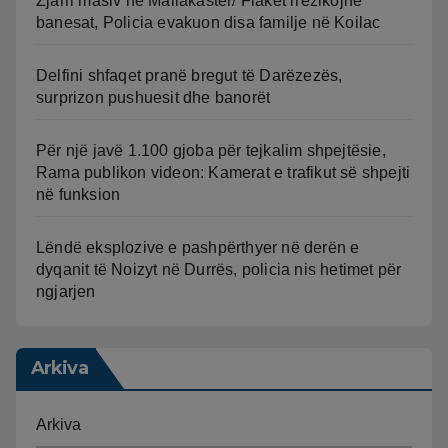
Zjarri masiv në Mallakastër/ Flakët rrezikojnë
banesat, Policia evakuon disa familje në Koilac
Delfini shfaqet pranë bregut të Darëzezës,
surprizon pushuesit dhe banorët
Për një javë 1.100 gjoba për tejkalim shpejtësie,
Rama publikon videon: Kamerat e trafikut së shpejti
në funksion
Lëndë eksplozive e pashpërthyer në derën e
dyqanit të Noizyt në Durrës, policia nis hetimet për
ngjarjen
Arkiva
Arkiva