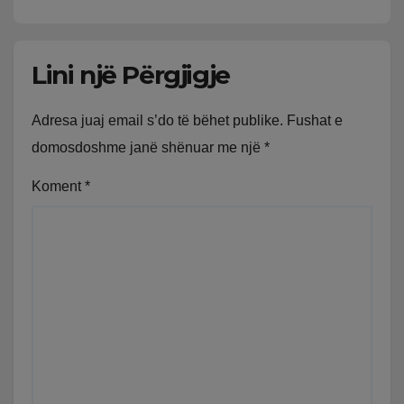
mbartur prej disa kohësh
Lini një Përgjigje
Adresa juaj email s’do të bëhet publike.
Fushat e
domosdoshme janë shënuar me një
*
Koment
*