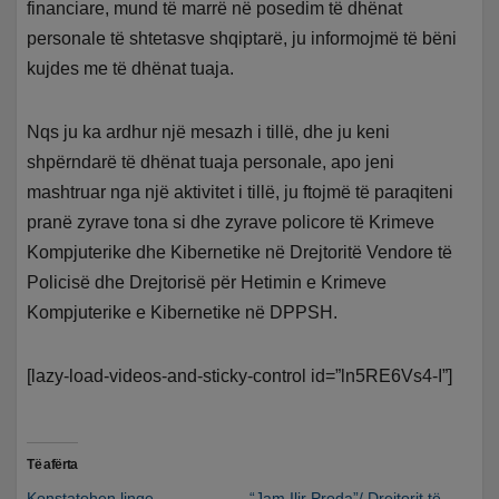
financiare, mund të marrë në posedim të dhënat
personale të shtetasve shqiptarë, ju informojmë të bëni
kujdes me të dhënat tuaja.
Nqs ju ka ardhur një mesazh i tillë, dhe ju keni
shpërndarë të dhënat tuaja personale, apo jeni
mashtruar nga një aktivitet i tillë, ju ftojmë të paraqiteni
pranë zyrave tona si dhe zyrave policore të Krimeve
Kompjuterike dhe Kibernetike në Drejtoritë Vendore të
Policisë dhe Drejtorisë për Hetimin e Krimeve
Kompjuterike e Kibernetike në DPPSH.
[lazy-load-videos-and-sticky-control id=”ln5RE6Vs4-I”]
Të afërta
Konstatohen linqe
“Jam Ilir Proda”/ Drejtorit të