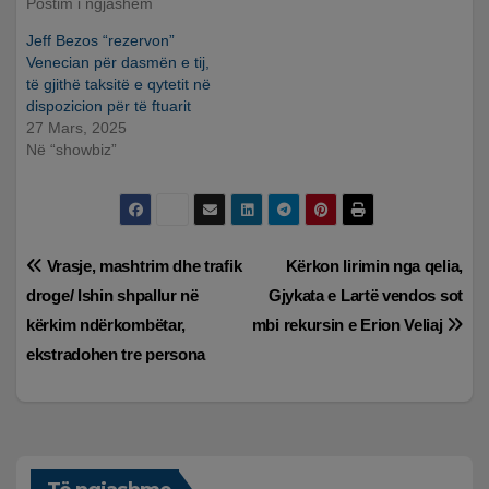
Postim i ngjashëm
Jeff Bezos “rezervon”
Venecian për dasmën e tij,
të gjithë taksitë e qytetit në
dispozicion për të ftuarit
27 Mars, 2025
Në “showbiz”
Lëvizje
Vrasje, mashtrim dhe trafik
Kërkon lirimin nga qelia,
droge/ Ishin shpallur në
Gjykata e Lartë vendos sot
te
kërkim ndërkombëtar,
mbi rekursin e Erion Veliaj
postimet
ekstradohen tre persona