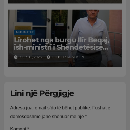
AKTUALITET
Lirohet nga burgu Ilir Beqaj,
ish-ministri i Shëndetësisë
‘kthehet’ në shtëpi, GJKKO i
KOR 31, 2026
GILBERTA SIMONI
ndryshon masën e arrestit
Lini një Përgjigje
Adresa juaj email s’do të bëhet publike.
Fushat e
domosdoshme janë shënuar me një
*
Koment
*