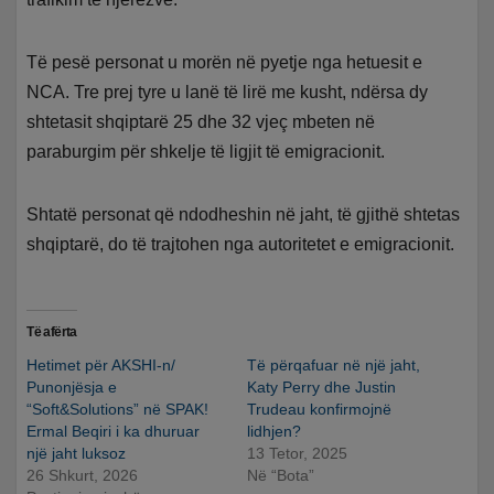
Të pesë personat u morën në pyetje nga hetuesit e
NCA. Tre prej tyre u lanë të lirë me kusht, ndërsa dy
shtetasit shqiptarë 25 dhe 32 vjeç mbeten në
paraburgim për shkelje të ligjit të emigracionit.
Shtatë personat që ndodheshin në jaht, të gjithë shtetas
shqiptarë, do të trajtohen nga autoritetet e emigracionit.
Të afërta
Hetimet për AKSHI-n/
Të përqafuar në një jaht,
Punonjësja e
Katy Perry dhe Justin
“Soft&Solutions” në SPAK!
Trudeau konfirmojnë
Ermal Beqiri i ka dhuruar
lidhjen?
një jaht luksoz
13 Tetor, 2025
26 Shkurt, 2026
Në “Bota”