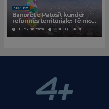
QARKU FIER
Banorët e Patosit kundër
reformës territoriale: Të mos
humbasim identitetin e
31 KORRIK, 2026
GILBERTA SIMONI
qytetit