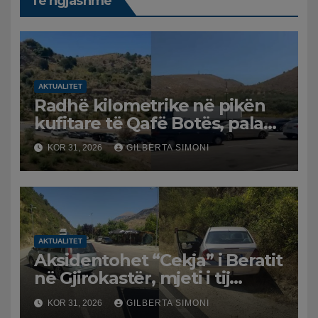
Të ngjashme
AKTUALITET
Radhë kilometrike në pikën
kufitare të Qafë Botës, pala
greke raporton defekt në
KOR 31, 2026
GILBERTA SIMONI
sistem, qytetarët mbeten të
bllokuar
AKTUALITET
Aksidentohet “Cekja” i Beratit
në Gjirokastër, mjeti i tij
përplaset me atë të klerikut
KOR 31, 2026
GILBERTA SIMONI
bektashian