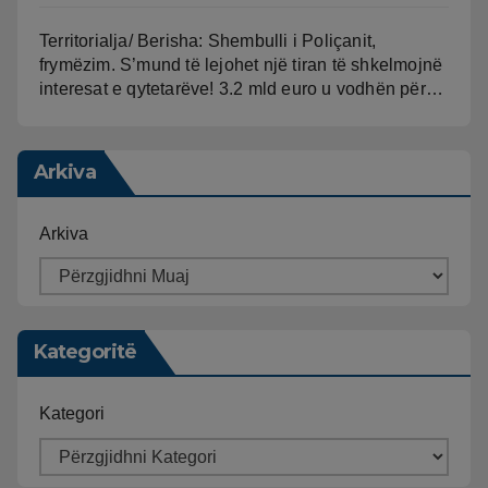
Territorialja/ Berisha: Shembulli i Poliçanit,
frymëzim. S’mund të lejohet një tiran të shkelmojnë
interesat e qytetarëve! 3.2 mld euro u vodhën për…
Arkiva
Arkiva
Kategoritë
Kategori