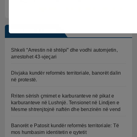
Postimet e fundit
Shkeli “Arrestin në shtëpi” dhe vodhi automjetin,
arrestohet 43-vjeçari
Divjaka kundër reformës territoriale, banorët dalin
në protestë.
Rriten sërish çmimet e karburanteve në pikat e
karburanteve në Lushnjë. Tensionet në Lindjen e
Mesme shtrenjtojnë naftën dhe benzinën në vend
Banorët e Patosit kundër reformës territoriale: Të
mos humbasim identitetin e qytetit