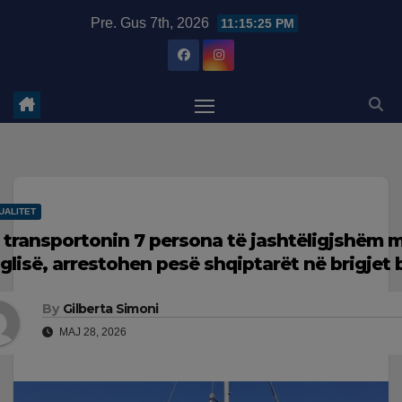
Skip
modal-check
Pre. Gus 7th, 2026
11:15:26 PM
to
content
UALITET
 transportonin 7 persona të jashtëligjshëm m
glisë, arrestohen pesë shqiptarët në brigjet 
By
Gilberta Simoni
MAJ 28, 2026