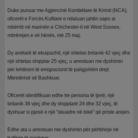
Duke punuar me Agjencinë Kombëtare të Krimit (NCA),
oficerët e Forcës Kufitare e ndaluan jahtin sapo ai
mbërriti në marinën e Chichester-it në West Sussex,
mbrëmjen e së hënës, më 25 maj.
Dy anëtarë të ekuipazhit, një shtetas britanik 42 vjeç dhe
një shtetas shqiptar 25 vjeç, u arrestuan me dyshimin
për lehtësim të emigracionit të paligjshëm drejt
Mbretërisë së Bashkuar.
Oficerët identifikuan edhe tre persona të tjerë, një
britanik 38 vjeç dhe dy shqiptarë 24 dhe 32 vjeç, të
dyshuar si pjesë e një “skuadre në tokë” që priste anijen.
Edhe ata u arrestuan me dyshimin për përfshirje në
trafikim të njerëzve.