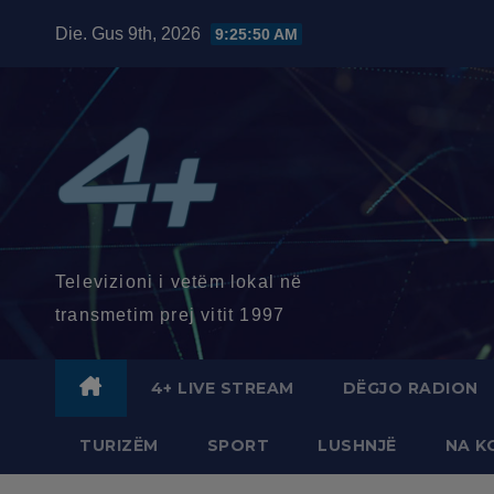
Skip
Die. Gus 9th, 2026
9:25:51 AM
to
content
Televizioni i vetëm lokal në
transmetim prej vitit 1997
4+ LIVE STREAM
DËGJO RADION
TURIZËM
SPORT
LUSHNJË
NA K