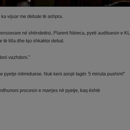
ka vijuar me debate të ashpra.
ncensionare në shëndetësi, Plarent Ndreca, pyeti audituesin e 
 të tilla dhe kjo shkaktoi debat.
doni vazhdoni.”
me pyetje intimiduese. Nuk keni asnjë tagër. 5 minuta pushim!”
përdhunoni procesin e marrjes në pyetje, kaq është