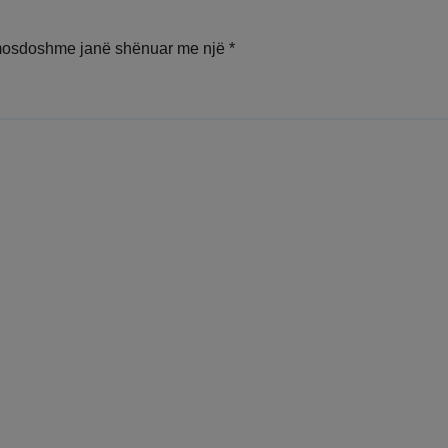
mosdoshme janë shënuar me një
*