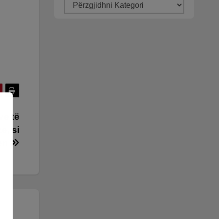
ve të
e, si
Pen