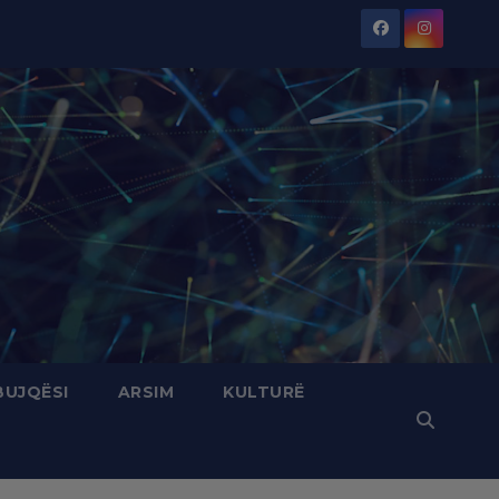
BUJQËSI
ARSIM
KULTURË