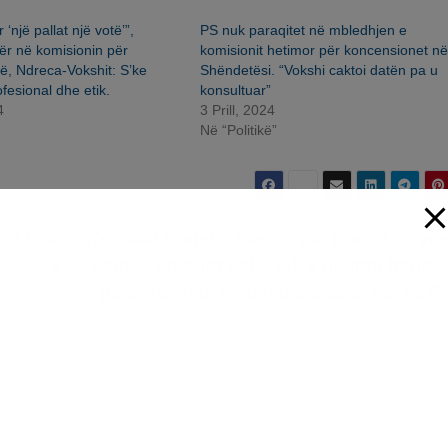
‘një pallat një votë’”,
PS nuk paraqitet në mbledhjen e
ër në komisionin për
komisionit hetimor për koncensionet në
ë, Ndreca-Vokshit: S’ke
Shëndetësi. “Vokshi caktoi datën pa u
ofesional dhe etik.
konsultuar”
4
3 Prill, 2024
Në “Politikë”
: Lufta
Konflikti Berisha-Basha për bravat e zyra
ryesore
partisë shfaqet edhe tek e djathta francez
po përleshen rivalët për paktin me Le 