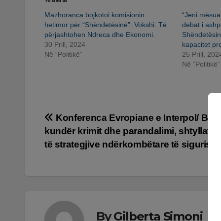
Mazhoranca bojkotoi komisionin
“Jeni mësuar 
hetimor për “Shëndetësinë”. Vokshi: Të
debat i ashp
përjashtohen Ndreca dhe Ekonomi.
Shëndetësin
30 Prill, 2024
kapacitet pr
Në “Politikë”
25 Prill, 202
Në “Politikë”
Lëvizje
Konferenca Evropiane e Interpol/ Balla
kundër krimit dhe parandalimi, shtyllat k
te
të strategjive ndërkombëtare të sigurisë
postimet
By
Gilberta Simoni