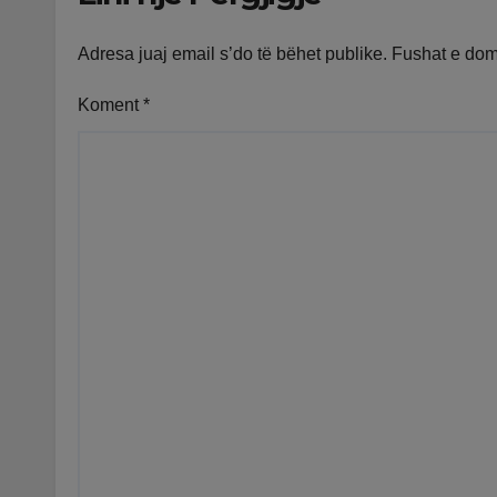
Adresa juaj email s’do të bëhet publike.
Fushat e do
Koment
*