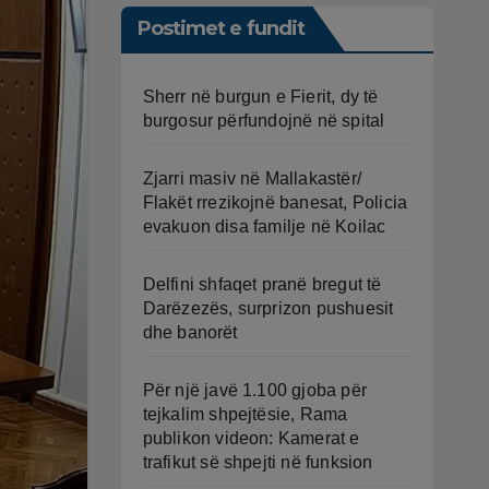
Postimet e fundit
Sherr në burgun e Fierit, dy të
burgosur përfundojnë në spital
Zjarri masiv në Mallakastër/
Flakët rrezikojnë banesat, Policia
evakuon disa familje në Koilac
Delfini shfaqet pranë bregut të
Darëzezës, surprizon pushuesit
dhe banorët
Për një javë 1.100 gjoba për
tejkalim shpejtësie, Rama
publikon videon: Kamerat e
trafikut së shpejti në funksion