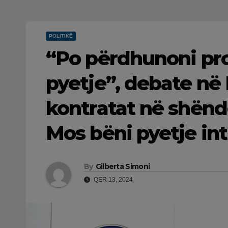
POLITIKË
“Po përdhunoni pro
pyetje”, debate në
kontratat në shënd
Mos bëni pyetje in
By
Gilberta Simoni
QER 13, 2024