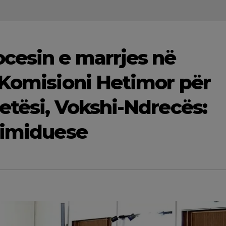
cesin e marrjes në
 Komisioni Hetimor për
etësi, Vokshi-Ndrecës:
timiduese