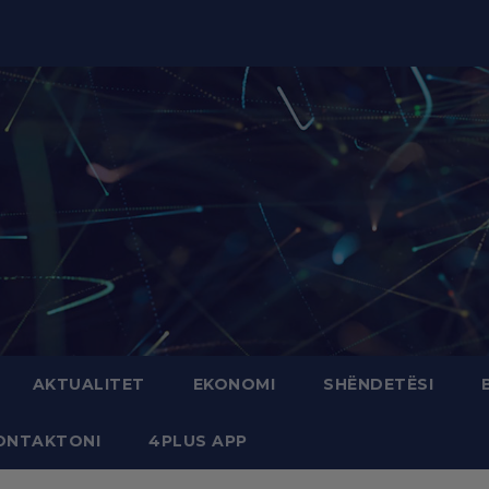
modal-check
AKTUALITET
EKONOMI
SHËNDETËSI
ONTAKTONI
4PLUS APP