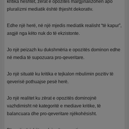
kritika heshtet, zërat e opozitës margjinalizohen apo
pluralizmi mediatik është thjesht dekorativ.
Edhe një herë, në një mjedis mediatik realisht “të kapur”,
asgjë nga këto nuk do të ekzistonte.
Jo një peizazh ku dukshmëria e opozitës dominon edhe
në media të supozuara pro-qeveritare.
Jo një situatë ku kritika e tejkalon mbulimin pozitiv të
qeverisë pothuajse pesë herë.
Jo një realitet ku zërat e opozitës dominojnë
vazhdimisht në kategoritë e mediave kritike, të
balancuara dhe pro-qeveritare njëkohësisht.