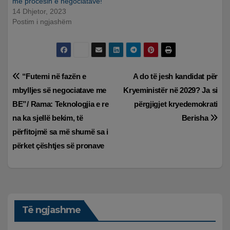
me procesin e negociatave!
14 Dhjetor, 2023
Postim i ngjashëm
Lëvizje
“Futemi në fazën e
A do të jesh kandidat për
mbylljes së negociatave me
Kryeministër në 2029? Ja si
te
BE”/ Rama: Teknologjia e re
përgjigjet kryedemokrati
postimet
na ka sjellë bekim, të
Berisha
përfitojmë sa më shumë sa i
përket çështjes së pronave
Të ngjashme