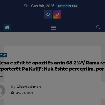
Skip
modal-check
Sht. Gus 8th, 2026
10:31:20 PM
to
content
ITIKË
jesa e zërit të opozitës arrin 68.2%”/ Rama r
eporterët Pa Kufij’: Nuk është perceptim, por
ë…
By
Gilberta Simoni
MAJ 26, 2026