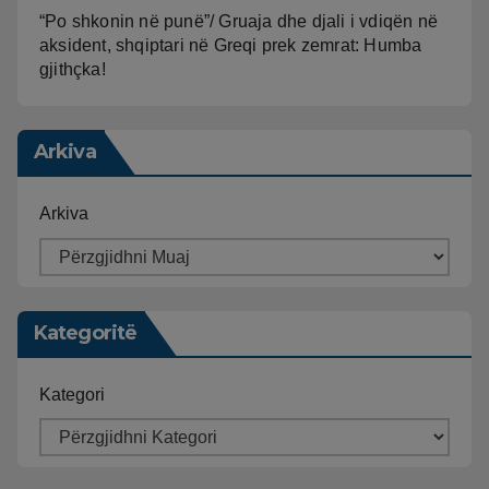
“Po shkonin në punë”/ Gruaja dhe djali i vdiqën në
aksident, shqiptari në Greqi prek zemrat: Humba
gjithçka!
Arkiva
Arkiva
Kategoritë
Kategori