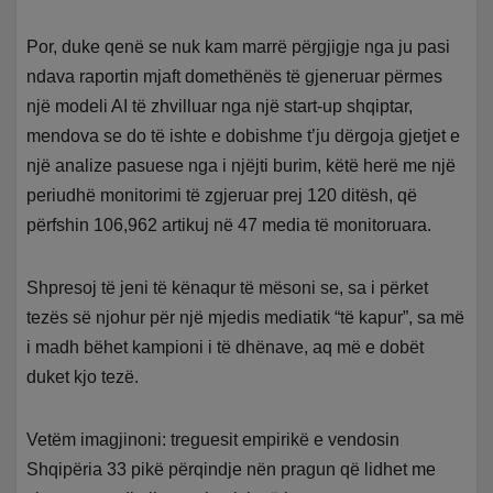
Por, duke qenë se nuk kam marrë përgjigje nga ju pasi
ndava raportin mjaft domethënës të gjeneruar përmes
një modeli AI të zhvilluar nga një start-up shqiptar,
mendova se do të ishte e dobishme t’ju dërgoja gjetjet e
një analize pasuese nga i njëjti burim, këtë herë me një
periudhë monitorimi të zgjeruar prej 120 ditësh, që
përfshin 106,962 artikuj në 47 media të monitoruara.
Shpresoj të jeni të kënaqur të mësoni se, sa i përket
tezës së njohur për një mjedis mediatik “të kapur”, sa më
i madh bëhet kampioni i të dhënave, aq më e dobët
duket kjo tezë.
Vetëm imagjinoni: treguesit empirikë e vendosin
Shqipëria 33 pikë përqindje nën pragun që lidhet me