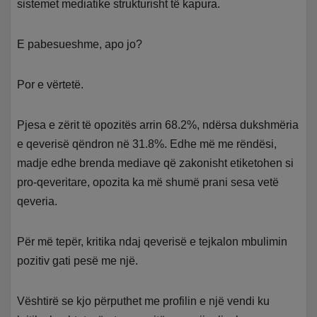
sistemet mediatike strukturisht të kapura.
E pabesueshme, apo jo?
Por e vërtetë.
Pjesa e zërit të opozitës arrin 68.2%, ndërsa dukshmëria
e qeverisë qëndron në 31.8%. Edhe më me rëndësi,
madje edhe brenda mediave që zakonisht etiketohen si
pro-qeveritare, opozita ka më shumë prani sesa vetë
qeveria.
Për më tepër, kritika ndaj qeverisë e tejkalon mbulimin
pozitiv gati pesë me një.
Vështirë se kjo përputhet me profilin e një vendi ku