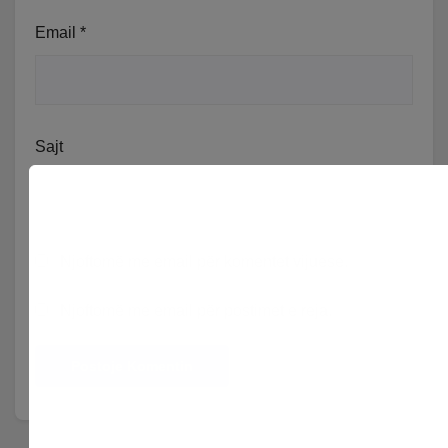
Email
*
Sajt
Njoftomë me email për komentet vijuese.
Njoftomë me email për postimet e reja.