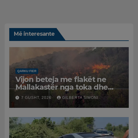
Më interesante
QARKU FIER
Vijon beteja me flakët ne
Mallakastër nga toka dhe
nga ajri me dy helikopterë.
7 GUSHT, 2026
GILBERTA SIMONI