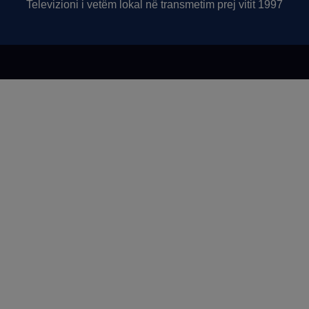
Televizioni i vetëm lokal në transmetim prej vitit 1997