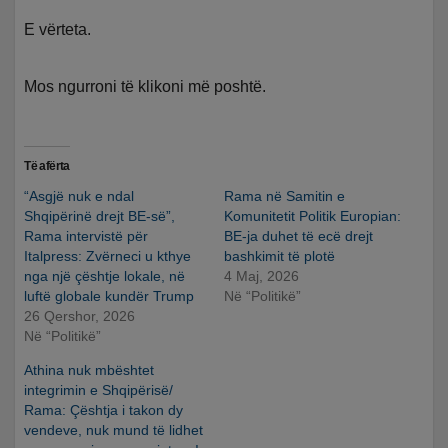
E vërteta.
Mos ngurroni të klikoni më poshtë.
Të afërta
“Asgjë nuk e ndal
Rama në Samitin e
Shqipërinë drejt BE-së”,
Komunitetit Politik Europian:
Rama intervistë për
BE-ja duhet të ecë drejt
Italpress: Zvërneci u kthye
bashkimit të plotë
nga një çështje lokale, në
4 Maj, 2026
luftë globale kundër Trump
Në “Politikë”
26 Qershor, 2026
Në “Politikë”
Athina nuk mbështet
integrimin e Shqipërisë/
Rama: Çështja i takon dy
vendeve, nuk mund të lidhet