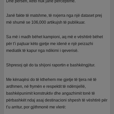
Dhe përsëri, këto nuk janë perceptime.
Janë fakte të matshme, të nxjerra nga një dataset prej
më shumë se 106,000 artikujsh të publikuar.
Sa më i madh bëhet kampioni, aq më e vështirë bëhet
për t’i pajtuar këto gjetje me idenë e një peizazhi
mediatik të kapur nga ndikimi i qeverisë.
Shpresoj që do ta shijoni raportin e bashkëngjitur.
Me kënaqësi do të kthehem me gjetje të tjera në të
ardhmen, në frymën e respektit të ndërsjellë,
bashkëpunimit konstruktiv dhe angazhimit tonë të
përbashkët ndaj asaj destinacioni shpesh të vështirë për
t’u arritur, por gjithmonë me vlerë: