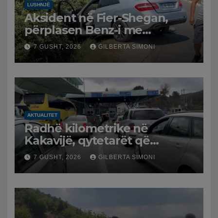
LUSHNJË
Aksident në Fier-Shegan,
përplasen Benz-i me
furgonin, plagoset një i
7 GUSHT, 2026
GILBERTA SIMONI
moshuar
AKTUALITET
Radhë kilometrike në
Kakavijë, qytetarët që
kthehen në Shqipëri
7 GUSHT, 2026
GILBERTA SIMONI
bllokohen në temperatura të
larta, pala greke punon me
ritme të ngadalta