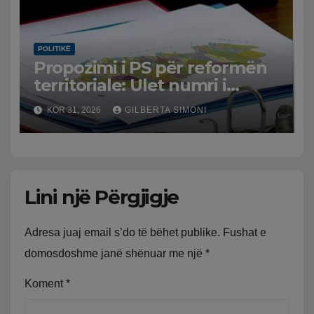
mld euro u vodhën për…
POLITIKË
Propozimi i PS për reformën
territoriale: Ulet numri i
bashkive nga 61 në 46
KOR 31, 2026
GILBERTA SIMONI
Lini një Përgjigje
Adresa juaj email s’do të bëhet publike.
Fushat e
domosdoshme janë shënuar me një
*
Koment
*