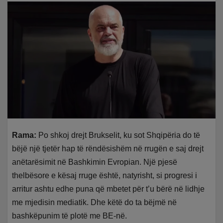
Rama:
Po shkoj drejt Brukselit, ku sot Shqipëria do të
bëjë një tjetër hap të rëndësishëm në rrugën e saj drejt
anëtarësimit në Bashkimin Evropian. Një pjesë
thelbësore e kësaj rruge është, natyrisht, si progresi i
arritur ashtu edhe puna që mbetet për t’u bërë në lidhje
me mjedisin mediatik. Dhe këtë do ta bëjmë në
bashkëpunim të plotë me BE-në.