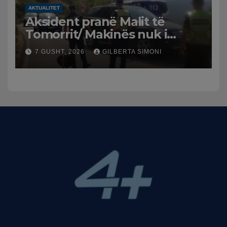
AKTUALITET
Aksident pranë Malit të
Tomorrit/ Makinës nuk i
punuan frenat dhe doli nga
7 GUSHT, 2026
GILBERTA SIMONI
rruga, plagosen 7 persona,
dy në gjendje të rëndë te
Trauma