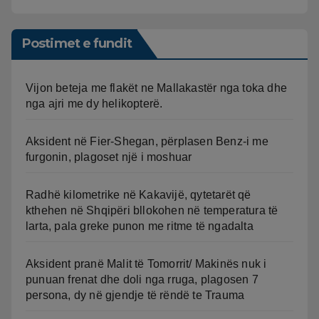
Postimet e fundit
Vijon beteja me flakët ne Mallakastër nga toka dhe
nga ajri me dy helikopterë.
Aksident në Fier-Shegan, përplasen Benz-i me
furgonin, plagoset një i moshuar
Radhë kilometrike në Kakavijë, qytetarët që
kthehen në Shqipëri bllokohen në temperatura të
larta, pala greke punon me ritme të ngadalta
Aksident pranë Malit të Tomorrit/ Makinës nuk i
punuan frenat dhe doli nga rruga, plagosen 7
persona, dy në gjendje të rëndë te Trauma