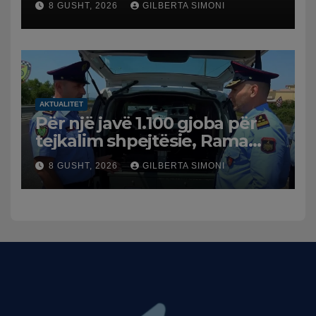
8 GUSHT, 2026
GILBERTA SIMONI
AKTUALITET
Për një javë 1.100 gjoba për
tejkalim shpejtësie, Rama
publikon videon: Kamerat e
8 GUSHT, 2026
GILBERTA SIMONI
trafikut së shpejti në
funksion