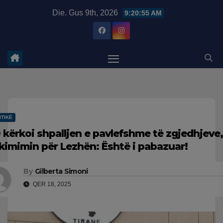
Skip
modal-check
Die. Gus 9th, 2026
9:20:56 AM
to
content
ITIKË
 kërkoi shpalljen e pavlefshme të zgjedhjeve
kimimin për Lezhën: Është i pabazuar!
By
Gilberta Simoni
QER 18, 2025