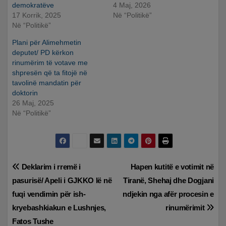
demokratëve
4 Maj, 2026
17 Korrik, 2025
Në “Politikë”
Në “Politikë”
Plani për Alimehmetin
deputet/ PD kërkon
rinumërim të votave me
shpresën që ta fitojë në
tavolinë mandatin për
doktorin
26 Maj, 2025
Në “Politikë”
Lëvizje
Deklarim i rremë i
Hapen kutitë e votimit në
pasurisë/ Apeli i GJKKO lë në
Tiranë, Shehaj dhe Dogjani
te
fuqi vendimin për ish-
ndjekin nga afër procesin e
postimet
kryebashkiakun e Lushnjes,
rinumërimit
Fatos Tushe