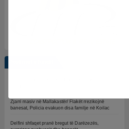
Postimet e fundit
Sherr në burgun e Fierit, dy të burgosur
përfundojnë në spital
Zjarri masiv në Mallakastër/ Flakët rrezikojnë
banesat, Policia evakuon disa familje në Koilac
Delfini shfaqet pranë bregut të Darëzezës,