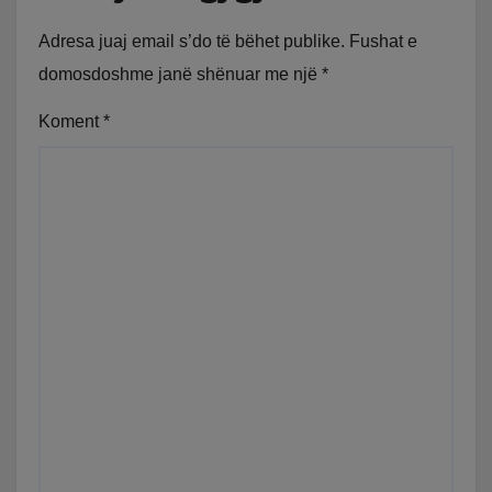
Adresa juaj email s’do të bëhet publike.
Fushat e
domosdoshme janë shënuar me një
*
Koment
*