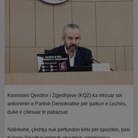
Komisioni Qendror i Zgjedhjeve (KQZ) ka rrëzuar sot
ankimimin e Partisë Demokratike për qarkun e Lezhës,
duke e cilësuar të pabazuar.
Ndërkohë, çështja nuk përfundon këtu për opozitën, pasi
Kolegji Zgjedhor pritet të shqyrtojë ankimimet e