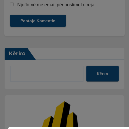
Njoftomë me email për postimet e reja.
Kërko
Kërko