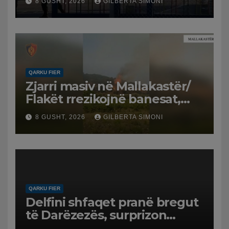
8 GUSHT, 2026
GILBERTA SIMONI
QARKU FIER
Zjarri masiv në Mallakastër/
Flakët rrezikojnë banesat,
Policia evakuon disa familje
8 GUSHT, 2026
GILBERTA SIMONI
në Koilac
QARKU FIER
Delfini shfaqet pranë bregut
të Darëzezës, surprizon
pushuesit dhe banorët