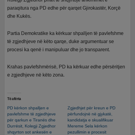
paraqitura nga PD edhe për qarqet Gjirokastër, Korçë
dhe Kukës.
Partia Demokratike ka kërkuar shpalljen të pavlefshme
të zgjedhjeve në këto qarqe, duke argumentuar se
procesi ka qenë i manipuluar dhe jo transparent.
Krahas pavlefshmërisë, PD ka kërkuar edhe përsëritjen
e zgjedhjeve në këto zona.
Të afërta
PD kërkon shpalljen e
Zgjedhjet për kreun e PD
pavlefshme të zgjedhjeve
përfundojnë në gjykatë,
për qarkun e Tiranës dhe
kandidatja e skualifikuar
Durrësit, Kolegji Zgjedhor
Mereme Sela kërkon
shqyrton sot ankesën e
pezullimin e procesit