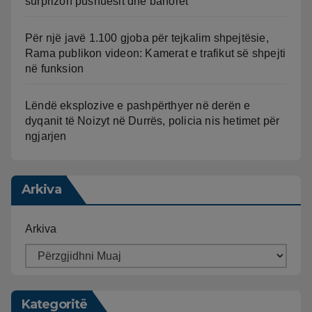
surprizon pushuesit dhe banorët
Për një javë 1.100 gjoba për tejkalim shpejtësie,
Rama publikon videon: Kamerat e trafikut së shpejti
në funksion
Lëndë eksplozive e pashpërthyer në derën e
dyqanit të Noizyt në Durrës, policia nis hetimet për
ngjarjen
Arkiva
Arkiva
Kategoritë