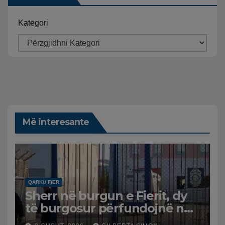
Kategori
Më interesante
QARKU FIER
Sherr në burgun e Fierit, dy
të burgosur përfundojnë në
spital