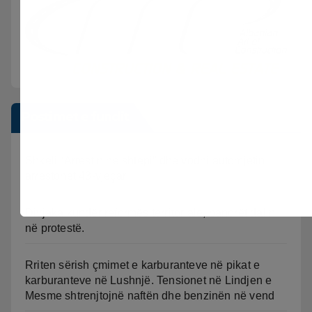
Postimet e fundit
Shkeli “Arrestin në shtëpi” dhe vodhi automjetin,
arrestohet 43-vjeçari
Divjaka kundër reformës territoriale, banorët dalin
në protestë.
Rriten sërish çmimet e karburanteve në pikat e
karburanteve në Lushnjë. Tensionet në Lindjen e
Mesme shtrenjtojnë naftën dhe benzinën në vend