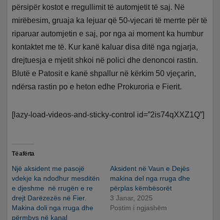
përsipër kostot e rregullimit të automjetit të saj. Në
mirëbesim, gruaja ka lejuar që 50-vjecari të merrte për të
riparuar automjetin e saj, por nga ai moment ka humbur
kontaktet me të. Kur kanë kaluar disa ditë nga ngjarja,
drejtuesja e mjetit shkoi në polici dhe denoncoi rastin.
Blutë e Patosit e kanë shpallur në kërkim 50 vjeçarin,
ndërsa rastin po e heton edhe Prokuroria e Fierit.
[lazy-load-videos-and-sticky-control id=”2is74qXXZ1Q”]
Të afërta
Një aksident me pasojë
Aksident në Vaun e Dejës
vdekje ka ndodhur mesditën
makina del nga rruga dhe
e djeshme në rrugën e re
përplas këmbësorët
drejt Darëzezës në Fier.
3 Janar, 2025
Makina doli nga rruga dhe
Postim i ngjashëm
përmbys në kanal