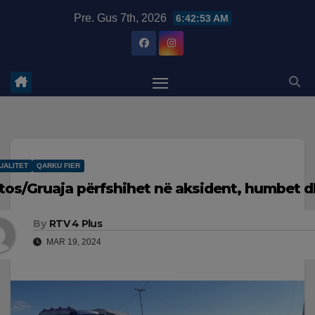
Skip
modal-check
Pre. Gus 7th, 2026
6:42:54 AM
to
content
UALITET
QARKU FIER
tos/Gruaja përfshihet në aksident, humbet 
By
RTV 4 Plus
MAR 19, 2024