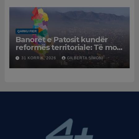
Mesme shtrenjtojnë naftën
dhe benzinën në vend
QARKU FIER
Banorët e Patosit kundër
reformës territoriale: Të mos
humbasim identitetin e
31 KORRIK, 2026
GILBERTA SIMONI
qytetit