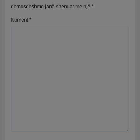
domosdoshme janë shënuar me një
*
Koment
*