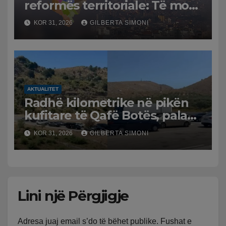
reformës territoriale: Të mos
humbasim identitetin e
KOR 31, 2026
GILBERTA SIMONI
qytetit
AKTUALITET
Radhë kilometrike në pikën
kufitare të Qafë Botës, pala
greke raporton defekt në
KOR 31, 2026
GILBERTA SIMONI
sistem, qytetarët mbeten të
bllokuar
Lini një Përgjigje
Adresa juaj email s’do të bëhet publike.
Fushat e