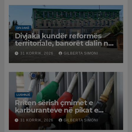
DIVJAKË
Divjaka kundër reformës
territoriale, banorët dalin në
protestë.
31 KORRIK, 2026
GILBERTA SIMONI
LUSHNJË
Rriten sërish çmimet e
karburanteve në pikat e
karburanteve në Lushnjë.
31 KORRIK, 2026
GILBERTA SIMONI
Tensionet në Lindjen e