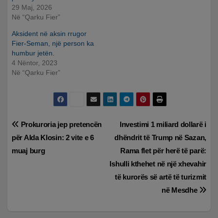
29 Maj, 2026
Në “Qarku Fier”
Aksident në aksin rrugor
Fier-Seman, një person ka
humbur jetën.
4 Nëntor, 2023
Në “Qarku Fier”
Lëvizje
Prokuroria jep pretencën
Investimi 1 miliard dollarë i
për Alda Klosin: 2 vite e 6
dhëndrit të Trump në Sazan,
te
muaj burg
Rama flet për herë të parë:
postimet
Ishulli kthehet në një xhevahir
të kurorës së artë të turizmit
në Mesdhe