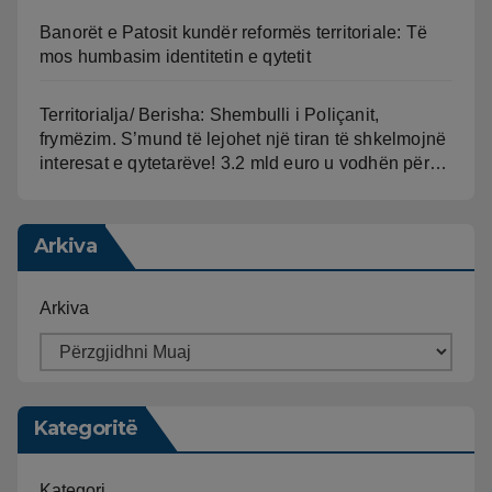
Banorët e Patosit kundër reformës territoriale: Të
mos humbasim identitetin e qytetit
Territorialja/ Berisha: Shembulli i Poliçanit,
frymëzim. S’mund të lejohet një tiran të shkelmojnë
interesat e qytetarëve! 3.2 mld euro u vodhën për…
Arkiva
Arkiva
Kategoritë
Kategori