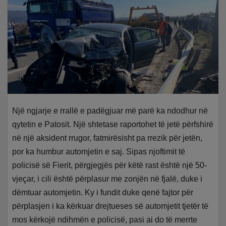
Një ngjarje e rrallë e padëgjuar më parë ka ndodhur në
qytetin e Patosit. Një shtetase raportohet të jetë përfshirë
në një aksident rrugor, fatmirësisht pa rrezik për jetën,
por ka humbur automjetin e saj. Sipas njoftimit të
policisë së Fierit, përgjegjës për këtë rast është një 50-
vjeçar, i cili është përplasur me zonjën në fjalë, duke i
dëmtuar automjetin. Ky i fundit duke qenë fajtor për
përplasjen i ka kërkuar drejtueses së automjetit tjetër të
mos kërkojë ndihmën e policisë, pasi ai do të merrte