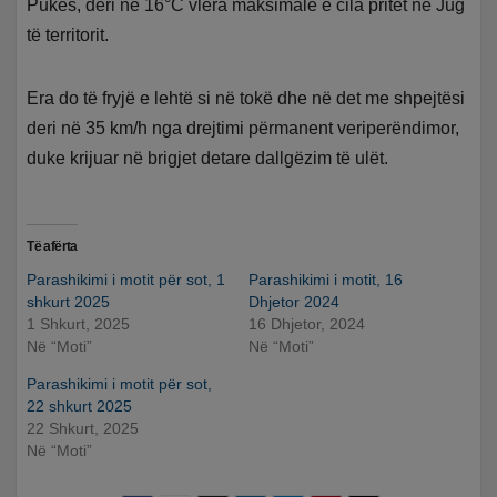
Pukës, deri në 16°C vlera maksimale e cila pritet në Jug
të territorit.
Era do të fryjë e lehtë si në tokë dhe në det me shpejtësi
deri në 35 km/h nga drejtimi përmanent veriperëndimor,
duke krijuar në brigjet detare dallgëzim të ulët.
Të afërta
Parashikimi i motit për sot, 1
Parashikimi i motit, 16
shkurt 2025
Dhjetor 2024
1 Shkurt, 2025
16 Dhjetor, 2024
Në “Moti”
Në “Moti”
Parashikimi i motit për sot,
22 shkurt 2025
22 Shkurt, 2025
Në “Moti”