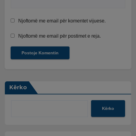
Njoftomë me email për komentet vijuese.
Njoftomë me email për postimet e reja.
Kërko
Kërko