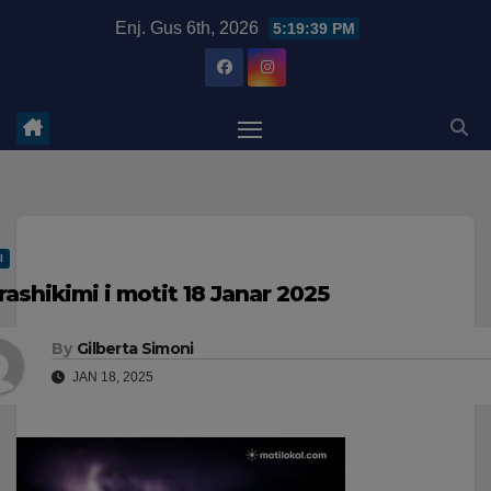
Skip
modal-check
Enj. Gus 6th, 2026
5:19:40 PM
to
content
I
rashikimi i motit 18 Janar 2025
By
Gilberta Simoni
JAN 18, 2025