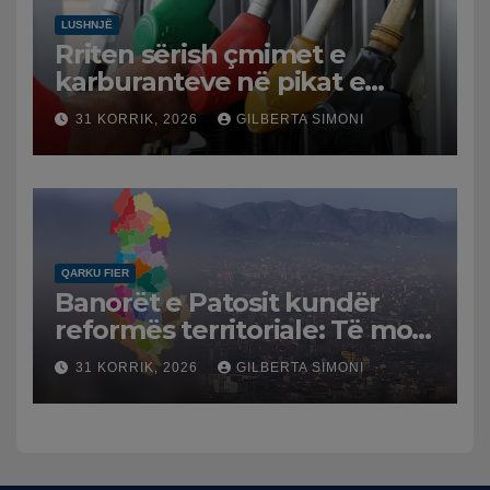
LUSHNJË
Rriten sërish çmimet e
karburanteve në pikat e
karburanteve në Lushnjë.
31 KORRIK, 2026
GILBERTA SIMONI
Tensionet në Lindjen e
Mesme shtrenjtojnë naftën
dhe benzinën në vend
QARKU FIER
Banorët e Patosit kundër
reformës territoriale: Të mos
humbasim identitetin e
31 KORRIK, 2026
GILBERTA SIMONI
qytetit