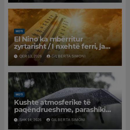
MOTI
El Nino ka mbërritur
zyrtarisht / I nxehtë ferri, ja
çfarë na pret muajt e
QER 13, 2026
GILBERTA SIMONI
ardhshëm
MOTI
Kushte atmosferike të
paqëndrueshme, parashikimi
i motit për këtë të shtunë
SHK 14, 2026
GILBERTA SIMONI