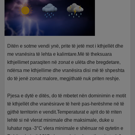
Ditën e sotme vendi ynë, prite të jetë mot i kthjellët dhe
me vranësira të lehta e kalimtare.Më të theksuara
kthjellimet paraqiten në zonat e ulëta dhe bregdetare,
ndërsa me kthjellime dhe vranësira disi më të shpeshta
do të jenë zonat malore, megjithatë nuk priten reshje.
Pjesa e dytë e ditës, do të mbetet nën dominimin e motit
të kthjellët dhe vranësirave të herë pas-herëshme në të
gjithë territorin e vendit.Temperaturat e ajrit do të rriten
lehtë si në vlerat minimale dhe maksimale, duke u
luhatur nga -3°C vlera minimale e shënuar në qytetin e