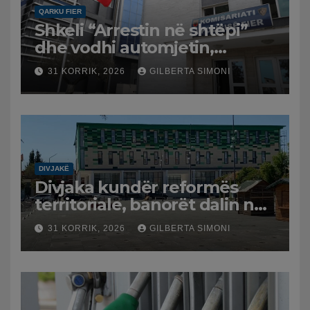
QARKU FIER
Shkeli “Arrestin në shtëpi”
dhe vodhi automjetin,
arrestohet 43-vjeçari
31 KORRIK, 2026
GILBERTA SIMONI
DIVJAKË
Divjaka kundër reformës
territoriale, banorët dalin në
protestë.
31 KORRIK, 2026
GILBERTA SIMONI