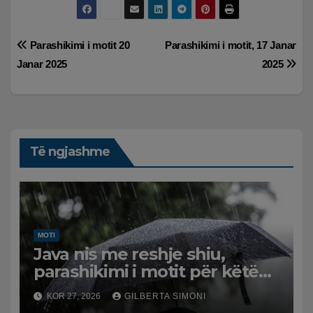
Lëvizje
Parashikimi i motit 20
Parashikimi i motit, 17 Janar
Janar 2025
2025
te
postimet
Të ngjashme
MOTI
Java nis me reshje shiu,
parashikimi i motit për këtë
të hënë në vend
KOR 27, 2026
GILBERTA SIMONI