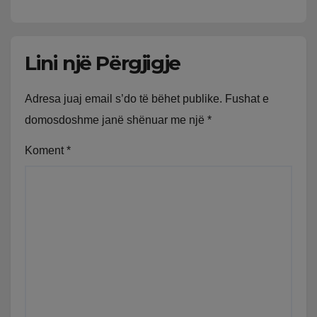
Lini një Përgjigje
Adresa juaj email s’do të bëhet publike.
Fushat e
domosdoshme janë shënuar me një
*
Koment
*