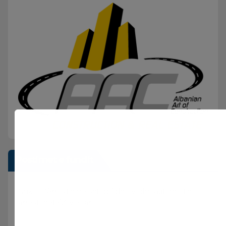
Postimet e fundit
Shkeli “Arrestin në shtëpi” dhe vodhi automjetin,
arrestohet 43-vjeçari