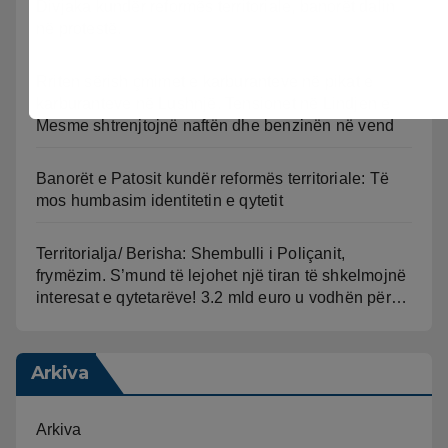
Divjaka kundër reformës territoriale, banorët dalin
në protestë.
Rriten sërish çmimet e karburanteve në pikat e
karburanteve në Lushnjë. Tensionet në Lindjen e
Mesme shtrenjtojnë naftën dhe benzinën në vend
Banorët e Patosit kundër reformës territoriale: Të
mos humbasim identitetin e qytetit
Territorialja/ Berisha: Shembulli i Poliçanit,
frymëzim. S’mund të lejohet një tiran të shkelmojnë
interesat e qytetarëve! 3.2 mld euro u vodhën për…
Arkiva
Arkiva