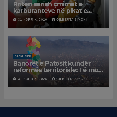
Rriten sërish çmimet e
karburanteve në pikat e
karburanteve në Lushnjë.
31 KORRIK, 2026
GILBERTA SIMONI
Tensionet në Lindjen e
Mesme shtrenjtojnë naftën
dhe benzinën në vend
QARKU FIER
Banorët e Patosit kundër
reformës territoriale: Të mos
humbasim identitetin e
31 KORRIK, 2026
GILBERTA SIMONI
qytetit