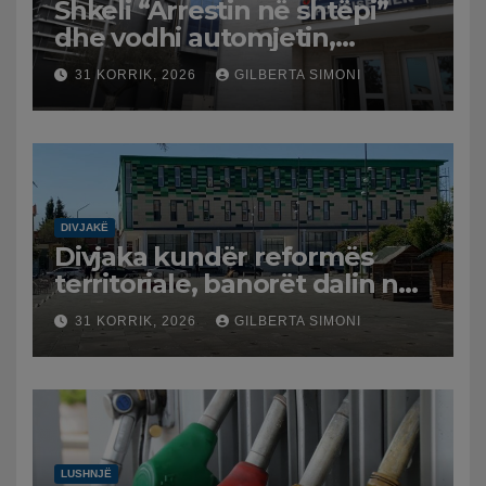
Shkeli “Arrestin në shtëpi”
dhe vodhi automjetin,
arrestohet 43-vjeçari
31 KORRIK, 2026
GILBERTA SIMONI
DIVJAKË
Divjaka kundër reformës
territoriale, banorët dalin në
protestë.
31 KORRIK, 2026
GILBERTA SIMONI
LUSHNJË