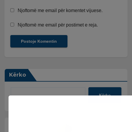
Njoftomë me email për komentet vijuese.
Njoftomë me email për postimet e reja.
Kërko
Kërko