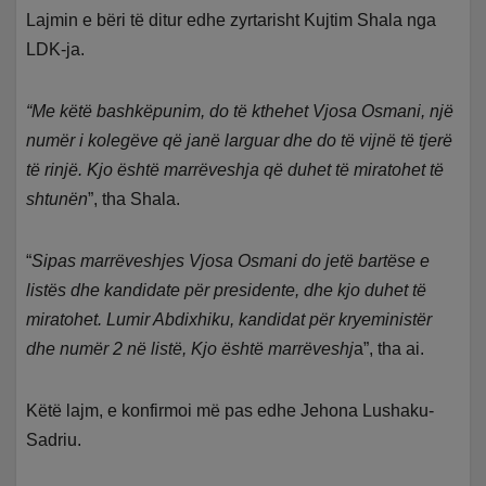
Lajmin e bëri të ditur edhe zyrtarisht Kujtim Shala nga
LDK-ja.
“Me këtë bashkëpunim, do të kthehet Vjosa Osmani, një
numër i kolegëve që janë larguar dhe do të vijnë të tjerë
të rinjë. Kjo është marrëveshja që duhet të miratohet të
shtunën
”, tha Shala.
“
Sipas marrëveshjes Vjosa Osmani do jetë bartëse e
listës dhe kandidate për presidente, dhe kjo duhet të
miratohet. Lumir Abdixhiku, kandidat për kryeministër
dhe numër 2 në listë, Kjo është marrëveshj
a”, tha ai.
Këtë lajm, e konfirmoi më pas edhe Jehona Lushaku-
Sadriu.