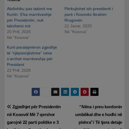
Të afërta
Abdixhiku pas takimit me
Përkujtohet ish-presidenti i
Kurtin: S’ka marrëveshje
parë i Kosovës Ibrahim
për Presidentin, nuk
Rrugovën
takohemi më
21 Janar, 2025
20 Prill, 2026
Në “Kosova”
Në “Kosova”
Kurti paralajmëron zgjedhje
të “njëpasnjëshme” nëse
s’arrihet marrëveshja për
President
22 Prill, 2026
Në “Kosova”
Lëvizje
Zgjedhjet për Presidentin
“Nëna i preu kordonin
në Kosovë/ Më 7 qershor
umbilikal dhe e hodhi në
te
garojnë 22 parti politike e 3
plehra”/ Të tjera detaje