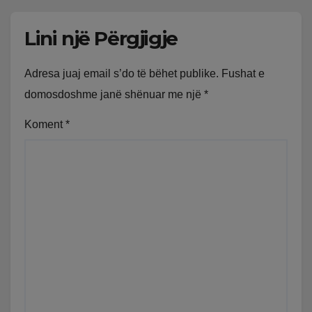
Lini një Përgjigje
Adresa juaj email s’do të bëhet publike.
Fushat e
domosdoshme janë shënuar me një
*
Koment
*