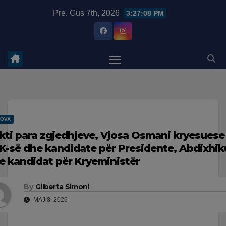
Skip
modal-check
Pre. Gus 7th, 2026
3:27:09 PM
to
content
OVA
kti para zgjedhjeve, Vjosa Osmani kryesuese 
K-së dhe kandidate për Presidente, Abdixhik
e kandidat për Kryeministër
By
Gilberta Simoni
MAJ 8, 2026