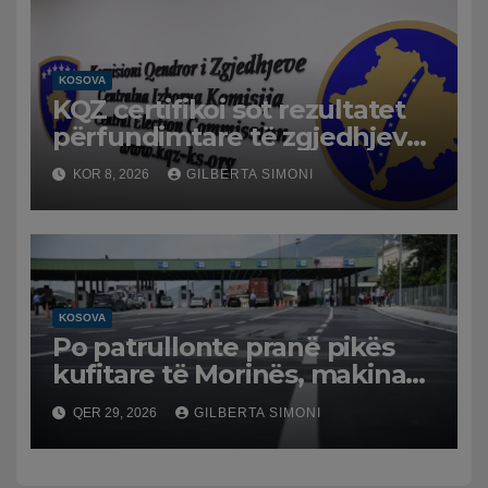
KOSOVA
KQZ certifikoi sot rezultatet
përfundimtare të zgjedhjeve
të 7 qershorit/ Hapet rruga
KOR 8, 2026
GILBERTA SIMONI
për formimin e institucioneve
KOSOVA
Po patrullonte pranë pikës
kufitare të Morinës, makina
përplas për vdekje policin 59-
QER 29, 2026
GILBERTA SIMONI
vjeçar