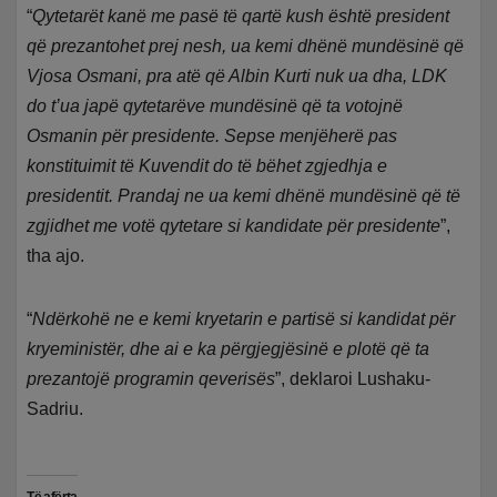
“
Qytetarët kanë me pasë të qartë kush është president
që prezantohet prej nesh, ua kemi dhënë mundësinë që
Vjosa Osmani, pra atë që Albin Kurti nuk ua dha, LDK
do t’ua japë qytetarëve mundësinë që ta votojnë
Osmanin për presidente. Sepse menjëherë pas
konstituimit të Kuvendit do të bëhet zgjedhja e
presidentit. Prandaj ne ua kemi dhënë mundësinë që të
zgjidhet me votë qytetare si kandidate për presidente
”,
tha ajo.
“
Ndërkohë ne e kemi kryetarin e partisë si kandidat për
kryeministër, dhe ai e ka përgjegjësinë e plotë që ta
prezantojë programin qeverisës
”, deklaroi Lushaku-
Sadriu.