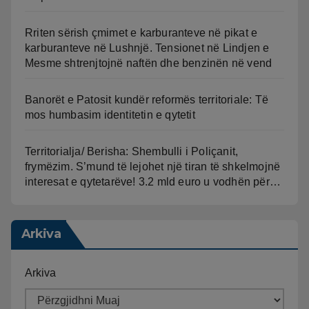
Rriten sërish çmimet e karburanteve në pikat e
karburanteve në Lushnjë. Tensionet në Lindjen e
Mesme shtrenjtojnë naftën dhe benzinën në vend
Banorët e Patosit kundër reformës territoriale: Të
mos humbasim identitetin e qytetit
Territorialja/ Berisha: Shembulli i Poliçanit,
frymëzim. S’mund të lejohet një tiran të shkelmojnë
interesat e qytetarëve! 3.2 mld euro u vodhën për…
Arkiva
Arkiva