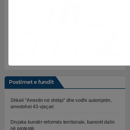
Postimet e fundit
Shkeli “Arrestin në shtëpi” dhe vodhi automjetin,
arrestohet 43-vjeçari
Divjaka kundër reformës territoriale, banorët dalin
në protestë.