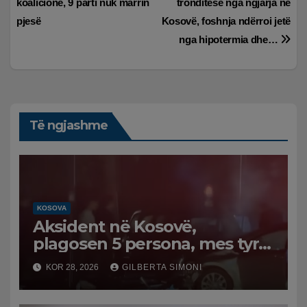
postimet
koalicione, 9 parti nuk marrin
tronditëse nga ngjarja në
pjesë
Kosovë, foshnja ndërroi jetë
nga hipotermia dhe…
Të ngjashme
KOSOVA
Aksident në Kosovë,
plagosen 5 persona, mes tyre
dhe dy efektivë policie
KOR 28, 2026
GILBERTA SIMONI