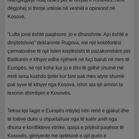
dëgjohej si thirrje urtësie në veshët e opinionit në
Kosovë.
“Lufta jonë është paqësore, jo e dhunshme. Ajo është e
dinjitetshme” deklaronte Rugova, me një kokëfortësi
çarmatosëse të një lideri krejtësisht të pazakonshëm për
Ballkanin e kthyer edhe njëherë në fuçi baruti në mes të
Europës, në një kohë kur ju e dini të gjithë shumë më
mirë sesa kushdo tjetër kur fare pak mes atyre shumë
pak syve të kthyer nga Kosova, ishin ata që arrinin ta
lexonin dhimbjen e Kosovës.
Teksa kjo lagje e Europës mbytej nën renë e gjakut dhe
të lotëve duke u shpartalluar nga të katër anët nga
dhuna e konflikteve etnike, qasja e prijësit paqësor të
Kosovës, gërryente me qetësinë e ujit gurin e