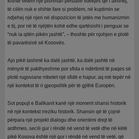
kishte vetëm një pishman përballë vdekjes që i afrohej,
të cilën nuk e shihte fare si problem, në kuptimin se
ndjehej një njeri në dispozicion të jetës me humanizmin
e tij, por në të njëjtën kohë edhe qartësisht i penguar se
“nuk ia qitën pikën jashtë”, – thoshte për njohjen e plotë
të pavarësisë së Kosovës.
Ajo pikë tashmë ka dalë jashtë, ka dalë jashtë në
mënyrë të pakthyeshme por sfida e ndërtimit të paqes së
plotë rugoviane mbetet një sfidë e hapur, aq më tepër në
një kontekst të ri gjeopolitik për të gjithë Europën.
Sot popujt e Ballkanit kanë një moment shansi historik
në një kontekst rreziku historik. Shansin që të çojnë
përpara një projekt dialogu dhe orientimi drejt të
ardhmes, secili gur i rëndë në vend të vetë dhe në këtë
pikë Kosova është një gur i rëndë në vend të vetë, që