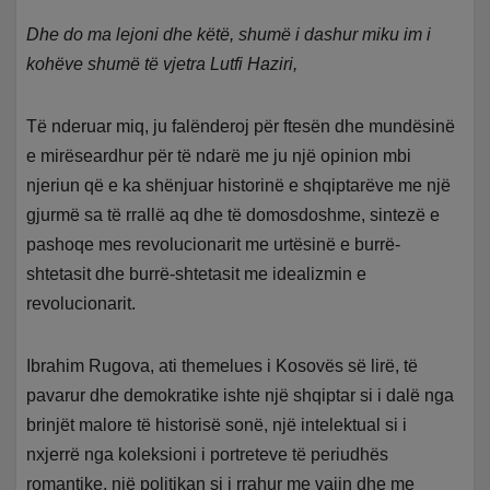
Dhe do ma lejoni dhe këtë, shumë i dashur miku im i
kohëve shumë të vjetra Lutfi Haziri,
Të nderuar miq, ju falënderoj për ftesën dhe mundësinë
e mirëseardhur për të ndarë me ju një opinion mbi
njeriun që e ka shënjuar historinë e shqiptarëve me një
gjurmë sa të rrallë aq dhe të domosdoshme, sintezë e
pashoqe mes revolucionarit me urtësinë e burrë-
shtetasit dhe burrë-shtetasit me idealizmin e
revolucionarit.
Ibrahim Rugova, ati themelues i Kosovës së lirë, të
pavarur dhe demokratike ishte një shqiptar si i dalë nga
brinjët malore të historisë sonë, një intelektual si i
nxjerrë nga koleksioni i portreteve të periudhës
romantike, një politikan si i rrahur me vajin dhe me