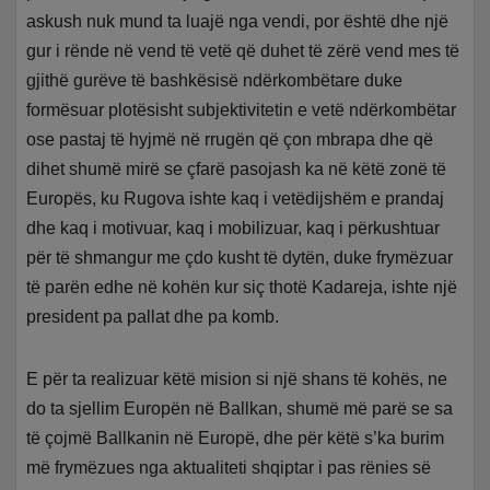
askush nuk mund ta luajë nga vendi, por është dhe një
gur i rënde në vend të vetë që duhet të zërë vend mes të
gjithë gurëve të bashkësisë ndërkombëtare duke
formësuar plotësisht subjektivitetin e vetë ndërkombëtar
ose pastaj të hyjmë në rrugën që çon mbrapa dhe që
dihet shumë mirë se çfarë pasojash ka në këtë zonë të
Europës, ku Rugova ishte kaq i vetëdijshëm e prandaj
dhe kaq i motivuar, kaq i mobilizuar, kaq i përkushtuar
për të shmangur me çdo kusht të dytën, duke frymëzuar
të parën edhe në kohën kur siç thotë Kadareja, ishte një
president pa pallat dhe pa komb.
E për ta realizuar këtë mision si një shans të kohës, ne
do ta sjellim Europën në Ballkan, shumë më parë se sa
të çojmë Ballkanin në Europë, dhe për këtë s’ka burim
më frymëzues nga aktualiteti shqiptar i pas rënies së