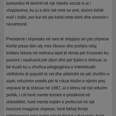
pamundur të durimit në një mjedis social si ai i
shqiptarëve, ku ju e dini më mirë se unë, durimi është
mall i rrallë, por kur në ato kohë ishte bërë dhe sinonim i
nënshtrimit.
Presidenti i shpresës në mes të shtypjes së çdo shprese
kishte jetuar deri aty mes librave dhe joshjes ndaj
kritikës letrare në rrethana tejet të rënda për Kosovën ku
pasioni i studiuesit për dijen dhe për fjalën e shkruar, iu
bë trualli ku u zhvillua përgjegjësia e intelektualit
zëdhënës të popullit të vet dhe pikërisht në atë zhvillim e
sipër, refuzimin estetik për të cituar titullin e njërës prej
veprave të tij shkruar në 1987, ai e ktheu në një refuzim
politik, i cili herë merrte formën e predikimit në
shkretëtirë, herë merrte trajtën e profecisë në një
horizont imagjinar shprese, herë bëhej thirrje
ndërgjegjeje ndaj botës për të drejtat e Kosovës, herë