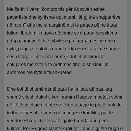
Me fjalët “i vetmi kompromis për Kosovën është
pavarësia dhe ky është optimumi i të gjithë shqiptarëve
në rajon’’ dhe me strategjinë e tij të paqes për të fituar
luftën, Ibrahim Rugova dëshmoi se e para; besnikëria
ndaj parimeve është mbytëse pa largpamësinë dhe e
dyta; paqes së plotë i duhet diçka esenciale më shumë
sesa fitorja e luftës me armë, i duhet shikimi i të
shkuarës me sytë e të ardhmes dhe jo shikimi i të
ardhmes me sytë e të shkuarës.
Dhe është shumë për të qarë hallin sot, që pas kaq
shumë vitesh duket sikur Ibrahim Rugova mbetet i vetmi
në këtë shtet që e dinte se të kesh paqe të plotë, nuk do
të thotë thjesht të arrish në mungesë konflikti, por të
vendosësh një drejtësi afatgjatë brenda dhe përtej
kufijve. Por Rugova kishte kuptuar – dhe e gjithë rruga e