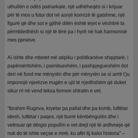
uthullën e odës patriarkale, një udhëheqës si i krijuar
për të mos u futur dot në asnjë kornizë të gatshme, një
figurë që dhe sot e gjithë ditën është tejet e vështirë ta
përmbledhësh si një të tërë pa i hyrë në hak harmonisë
mes pjesëve.
Ai ishte dhe mbetet më atipiku i politikanëve shqiptarë, i
papërsëritshëm, i paimitueshëm, i pashpjegueshëm dot
deri në fund me mënyrën dhe për mënyrën se si arriti t’ju
imponojë njerëzve rrugën e ujit të rrjedhshëm që duket
sikur rri në vend teksa formon shtratin e vet.
“Ibrahim Rugova, kryetar pa pallat dhe pa komb, luftëtar
idesh, luftëtar i paqes, një burrë këmbëngulës dhe i
vetmuar që dërgoi popullin e vet drejt një të ardhmeje që
nuk do të ishte veçse e mirë, ku afër tij kaloi historia” –