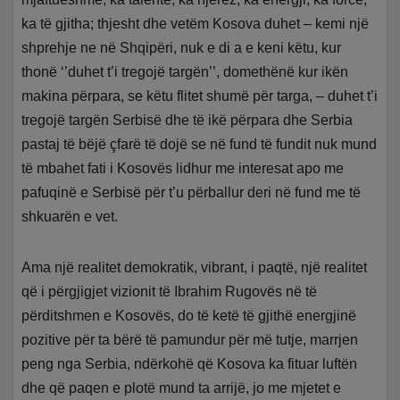
ka të gjitha; thjesht dhe vetëm Kosova duhet – kemi një
shprehje ne në Shqipëri, nuk e di a e keni këtu, kur
thonë ‘’duhet t’i tregojë targën’’, domethënë kur ikën
makina përpara, se këtu flitet shumë për targa, – duhet t’i
tregojë targën Serbisë dhe të ikë përpara dhe Serbia
pastaj të bëjë çfarë të dojë se në fund të fundit nuk mund
të mbahet fati i Kosovës lidhur me interesat apo me
pafuqinë e Serbisë për t’u përballur deri në fund me të
shkuarën e vet.
Ama një realitet demokratik, vibrant, i paqtë, një realitet
që i përgjigjet vizionit të Ibrahim Rugovës në të
përditshmen e Kosovës, do të ketë të gjithë energjinë
pozitive për ta bërë të pamundur për më tutje, marrjen
peng nga Serbia, ndërkohë që Kosova ka fituar luftën
dhe që paqen e plotë mund ta arrijë, jo me mjetet e