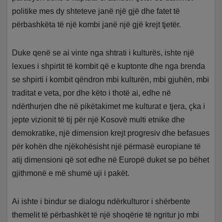
politike mes dy shteteve janë një gjë dhe fatet të
përbashkëta të një kombi janë një gjë krejt tjetër.
Duke qenë se ai vinte nga shtrati i kulturës, ishte një
lexues i shpirtit të kombit që e kuptonte dhe nga brenda
se shpirti i kombit qëndron mbi kulturën, mbi gjuhën, mbi
traditat e veta, por dhe këto i thotë ai, edhe në
ndërthurjen dhe në pikëtakimet me kulturat e tjera, çka i
jepte vizionit të tij për një Kosovë multi etnike dhe
demokratike, një dimension krejt progresiv dhe befasues
për kohën dhe njëkohësisht një përmasë europiane të
atij dimensioni që sot edhe në Europë duket se po bëhet
gjithmonë e më shumë uji i pakët.
Ai ishte i bindur se dialogu ndërkulturor i shërbente
themelit të përbashkët të një shoqërie të ngritur jo mbi