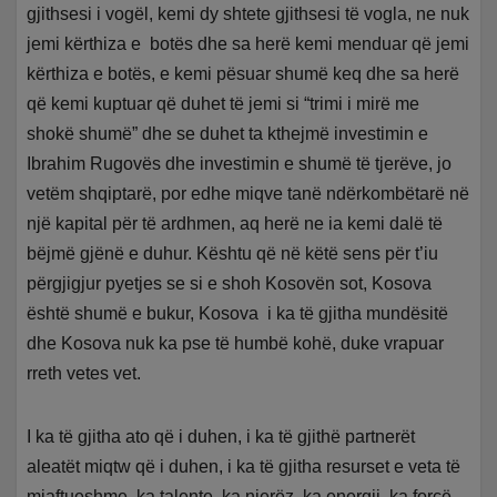
gjithsesi i vogël, kemi dy shtete gjithsesi të vogla, ne nuk
jemi kërthiza e botës dhe sa herë kemi menduar që jemi
kërthiza e botës, e kemi pësuar shumë keq dhe sa herë
që kemi kuptuar që duhet të jemi si “trimi i mirë me
shokë shumë” dhe se duhet ta kthejmë investimin e
Ibrahim Rugovës dhe investimin e shumë të tjerëve, jo
vetëm shqiptarë, por edhe miqve tanë ndërkombëtarë në
një kapital për të ardhmen, aq herë ne ia kemi dalë të
bëjmë gjënë e duhur. Kështu që në këtë sens për t’iu
përgjigjur pyetjes se si e shoh Kosovën sot, Kosova
është shumë e bukur, Kosova i ka të gjitha mundësitë
dhe Kosova nuk ka pse të humbë kohë, duke vrapuar
rreth vetes vet.
I ka të gjitha ato që i duhen, i ka të gjithë partnerët
aleatët miqtw që i duhen, i ka të gjitha resurset e veta të
mjaftueshme, ka talente, ka njerëz, ka energji, ka forcë,