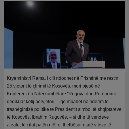
Kryeministri Rama, i cili ndodhet në Prishtinë me rastin
25 vjetorit të çlirimit të Kosovës, mori pjesë në
Konferencën Ndërkombëtare “Rugova dhe Perëndimi”,
dedikuar këtij përvjetori, – që mbahet në nderim të
trashëgimisë politike të Presidentit simbol të shqiptarëve
të Kosovës, Ibrahim Rugovës, – si dhe të vendeve
aleate, të cilat patën një rol thelbësor gjatë viteve të