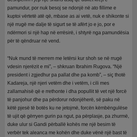
pamundur, por nuk besoj se ndonjë në ato fillime e
kuptoi vërtetë atë që, mbase as ai vetë, nuk e shikonte si
një rrugë me dalje të sigurt se të afërt jo e jo, por e
ndërmori si një hap në errësirë, i shtyrë nga pamundësia
për të qëndruar në vend.
“Nuk mund të merrem me letërsi kur shoh se në rrugë
vdesin njerëzit e mi”, – shkruan Ibrahim Rugova. “Një
president i zgjedhur pa pallat dhe pa komb”, – siç thotë
Kadareja, një njeri vetëm dhe i vetëm, i cili mes
zallamahisë që e rrethonte i dha popullit të vet një forcë
të panjohur dhe pa përdorur ndonjëherë, së paku në
këtë pjesë të botës ku ne jetojmë, forcën këmbëngulëse
të ujit që gërryen gurin pa ngut, pa përplasje, pa zhurmë,
duke ulur si Gandi përballë kohës me një besim të
verbër tek aleanca me kohën dhe duke vënë një bast të