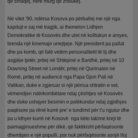
që shfaqej, herë murg që zhdukej.
Në vitet ’90, ndërsa Kosova po përballej me një nga
kapitujt e saj më tragjik, ai themelon Lidhjen
Demokratike të Kosovës dhe ulet në kolltukun e arsyes,
brenda një kinemaje urrejtjeje. Një president pa pallat
dhe pa komb, që falë vetëm personalitetit të tij dhe
asgjëje tjetër, pritej në Shtëpinë e Bardhë, pritej në 10
Downing Street në Londër, pritej në Quirinalen në
Romë, pritej në audiencë nga Papa Gjon Pali në
Vatikan, duke e zgjeruar si një përrua shtratin e vet,
vëmendjen ndërkombëtare ndaj çështjes së Kosovës
dhe duke ushqyer besimin e palëkundur ndaj zgjidhjes
paqësore pa rënë kurrë pre’ e tundimit për t’u ngutur dhe
pa u kthyer kurrë në Kosovë nga këto takime krejt të
paimagjinueshme për dikë, që faktikisht përfaqësonte
dhembjen e një populli, por nuk përfaqësonte asnjë lloj