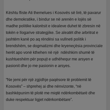
Kështu fliste Ati themelues i Kosovës së lirë, të pavarur
dhe demokratike, i bindur se në arenën e lojës së
madhe politike kalorësit e idealeve duhet të zbresin në
tokën e llogarive strategjike. Se aleatët dhe arbritrat e
jashtëm kanë po aq rëndësi sa vullneti politik i
brendshëm, se dogmatizmi dhe kryeneçësia provinciale
herët apo vonë kthehen në një ndëshkim shumë të
kushtueshëm për popujt e udhëhequr me arsyen e
pasionit dhe jo me pasionin e arsyes.
“Ne jemi për një zgjidhje paqësore të problemit të
Kosovës” – shprehej ai dhe nënvizonte, “në
bashkëpunim të plotë me miqtë ndërkombëtarë dhe
duke respektuar ligjet ndërkombëtare”.