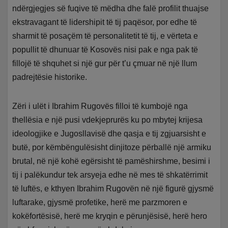
ndërgjegjes së fuqive të mëdha dhe falë profilit thuajse
ekstravagant të lidershipit të tij paqësor, por edhe të
sharmit të posaçëm të personalitetit të tij, e vërteta e
popullit të dhunuar të Kosovës nisi pak e nga pak të
fillojë të shquhet si një gur për t’u çmuar në një llum
padrejtësie historike.
Zëri i ulët i Ibrahim Rugovës filloi të kumbojë nga
thellësia e një pusi vdekjeprurës ku po mbytej krijesa
ideologjike e Jugosllavisë dhe qasja e tij zgjuarsisht e
butë, por këmbëngulësisht dinjitoze përballë një armiku
brutal, në një kohë egërsisht të pamëshirshme, besimi i
tij i palëkundur tek arsyeja edhe në mes të shkatërrimit
të luftës, e kthyen Ibrahim Rugovën në një figurë gjysmë
luftarake, gjysmë profetike, herë me parzmoren e
kokëfortësisë, herë me kryqin e përunjësisë, herë hero