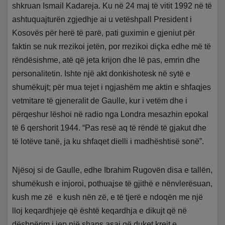
shkruan Ismail Kadareja. Ku në 24 maj të vitit 1992 në të
ashtuquajturën zgjedhje ai u vetëshpall President i
Kosovës për herë të parë, pati guximin e gjeniut për
faktin se nuk rrezikoi jetën, por rrezikoi diçka edhe më të
rëndësishme, atë që jeta krijon dhe lë pas, emrin dhe
personalitetin. Ishte një akt donkishotesk në sytë e
shumëkujt; për mua tejet i ngjashëm me aktin e shfaqjes
vetmitare të gjeneralit de Gaulle, kur i vetëm dhe i
përqeshur lëshoi në radio nga Londra mesazhin epokal
të 6 qershorit 1944. “Pas resë aq të rëndë të gjakut dhe
të lotëve tanë, ja ku shfaqet dielli i madhështisë sonë”.
Njësoj si de Gaulle, edhe Ibrahim Rugovën disa e tallën,
shumëkush e injoroi, pothuajse të gjithë e nënvlerësuan,
kush me zë e kush nën zë, e të tjerë e ndoqën me një
lloj keqardhjeje që është keqardhja e dikujt që në
dëshpërim i jep një shans asaj që duket krejt e