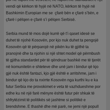
vendi që kërkon të hyjë në NATO, kërkon të hyjë në
Bashkimin Europian me se çfarë bën e çfarë s’bën, e
çfarë i pëlqen e çfarë s’i pëlqen Serbisë.
Serbia mund të mos dojë kurrë që t’i qaset idesë se
duhet të njohë Kosovën, por kjo nuk duhet ta pengojë
Kosovën që të përparojë në pikën ku të gjithë ta
pranojnë dhe ta njohin si një shtet model që përmbush
të gjitha standardet për të qëndruar bashkë me të tjerët
në komunitetin e shteteve dhe unë jam i bindur që kjo
gjë nuk është fantazi, kjo gjë është e arritshme, jam i
bindur që kjo do ta nxirrte Kosovën nga kurthi ku e ka
futur Serbia me provokimet e veta të vazhdueshme por
edhe ku në një farë mënyre është futur për shkak të
shfrytëzimit të politikës së jashtme si politikë e
brendshme. E thashë dhe më parë, ne jemi një popull