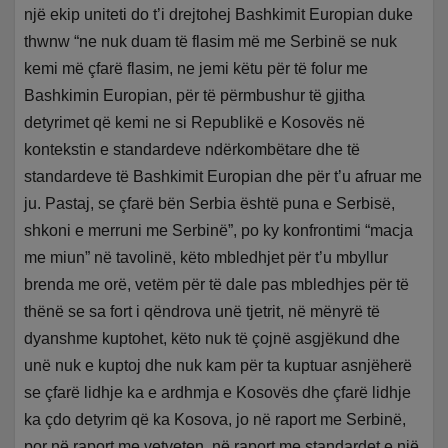
një ekip uniteti do t’i drejtohej Bashkimit Europian duke
thwnw “ne nuk duam të flasim më me Serbinë se nuk
kemi më çfarë flasim, ne jemi këtu për të folur me
Bashkimin Europian, për të përmbushur të gjitha
detyrimet që kemi ne si Republikë e Kosovës në
kontekstin e standardeve ndërkombëtare dhe të
standardeve të Bashkimit Europian dhe për t’u afruar me
ju. Pastaj, se çfarë bën Serbia është puna e Serbisë,
shkoni e merruni me Serbinë”, po ky konfrontimi “macja
me miun” në tavolinë, këto mbledhjet për t’u mbyllur
brenda me orë, vetëm për të dale pas mbledhjes për të
thënë se sa fort i qëndrova unë tjetrit, në mënyrë të
dyanshme kuptohet, këto nuk të çojnë asgjëkund dhe
unë nuk e kuptoj dhe nuk kam për ta kuptuar asnjëherë
se çfarë lidhje ka e ardhmja e Kosovës dhe çfarë lidhje
ka çdo detyrim që ka Kosova, jo në raport me Serbinë,
por në raport me vetveten, në raport me standardet e një