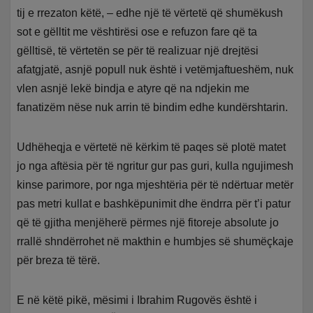
tij e rrezaton këtë, – edhe një të vërtetë që shumëkush
sot e gëlltit me vështirësi ose e refuzon fare që ta
gëlltisë, të vërtetën se për të realizuar një drejtësi
afatgjatë, asnjë popull nuk është i vetëmjaftueshëm, nuk
vlen asnjë lekë bindja e atyre që na ndjekin me
fanatizëm nëse nuk arrin të bindim edhe kundërshtarin.
Udhëheqja e vërtetë në kërkim të paqes së plotë matet
jo nga aftësia për të ngritur gur pas guri, kulla ngujimesh
kinse parimore, por nga mjeshtëria për të ndërtuar metër
pas metri kullat e bashkëpunimit dhe ëndrra për t’i patur
që të gjitha menjëherë përmes një fitoreje absolute jo
rrallë shndërrohet në makthin e humbjes së shumëçkaje
për breza të tërë.
E në këtë pikë, mësimi i Ibrahim Rugovës është i