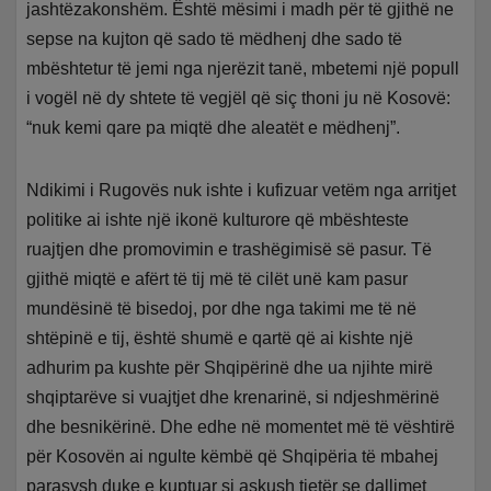
jashtëzakonshëm. Është mësimi i madh për të gjithë ne
sepse na kujton që sado të mëdhenj dhe sado të
mbështetur të jemi nga njerëzit tanë, mbetemi një popull
i vogël në dy shtete të vegjël që siç thoni ju në Kosovë:
“nuk kemi qare pa miqtë dhe aleatët e mëdhenj”.
Ndikimi i Rugovës nuk ishte i kufizuar vetëm nga arritjet
politike ai ishte një ikonë kulturore që mbështeste
ruajtjen dhe promovimin e trashëgimisë së pasur. Të
gjithë miqtë e afërt të tij më të cilët unë kam pasur
mundësinë të bisedoj, por dhe nga takimi me të në
shtëpinë e tij, është shumë e qartë që ai kishte një
adhurim pa kushte për Shqipërinë dhe ua njihte mirë
shqiptarëve si vuajtjet dhe krenarinë, si ndjeshmërinë
dhe besnikërinë. Dhe edhe në momentet më të vështirë
për Kosovën ai ngulte këmbë që Shqipëria të mbahej
parasysh duke e kuptuar si askush tjetër se dallimet