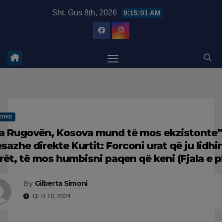
Skip
modal-check
Sht. Gus 8th, 2026
9:15:02 AM
to
content
ITIKË
a Rugovën, Kosova mund të mos ekzistonte
sazhe direkte Kurtit: Forconi urat që ju lidhi
erët, të mos humbisni paqen që keni (Fjala e p
By
Gilberta Simoni
QER 10, 2024