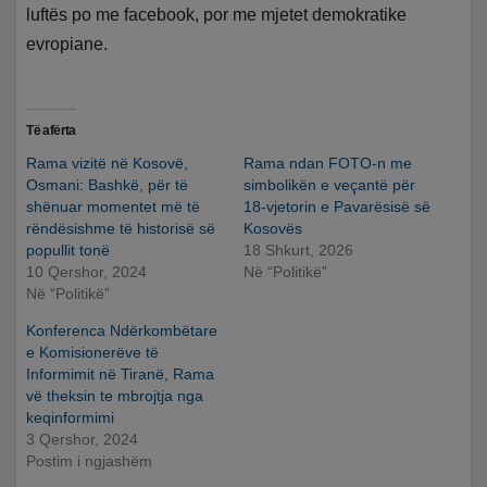
luftës po me facebook, por me mjetet demokratike
evropiane.
Të afërta
Rama vizitë në Kosovë,
Rama ndan FOTO-n me
Osmani: Bashkë, për të
simbolikën e veçantë për
shënuar momentet më të
18-vjetorin e Pavarësisë së
rëndësishme të historisë së
Kosovës
popullit tonë
18 Shkurt, 2026
10 Qershor, 2024
Në “Politikë”
Në “Politikë”
Konferenca Ndërkombëtare
e Komisionerëve të
Informimit në Tiranë, Rama
vë theksin te mbrojtja nga
keqinformimi
3 Qershor, 2024
Postim i ngjashëm