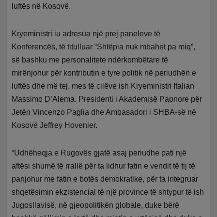
luftës në Kosovë.
Kryeministri iu adresua një prej paneleve të
Konferencës, të titulluar “Shtëpia nuk mbahet pa miq”,
së bashku me personalitete ndërkombëtare të
mirënjohur për kontributin e tyre politik në periudhën e
luftës dhe më tej, mes të cilëve ish Kryeministri Italian
Massimo D’Alema. Presidenti i Akademisë Papnore për
Jetën Vincenzo Paglia dhe Ambasadori i SHBA-së në
Kosovë Jeffrey Hovenier.
“Udhëheqja e Rugovës gjatë asaj periudhe pati një
aftësi shumë të rrallë për ta lidhur fatin e vendit të tij të
panjohur me fatin e botës demokratike, për ta integruar
shqetësimin ekzistencial të një province të shtypur të ish
Jugosllavisë, në gjeopolitikën globale, duke bërë