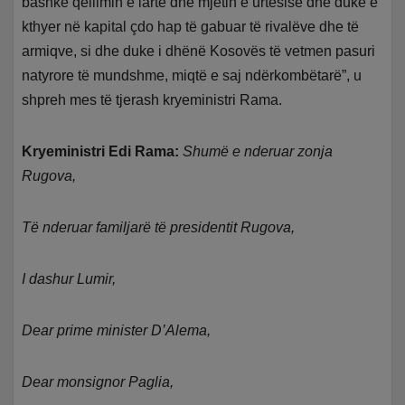
bashkë qëllimin e lartë dhe mjetin e urtësisë dhe duke e
kthyer në kapital çdo hap të gabuar të rivalëve dhe të
armiqve, si dhe duke i dhënë Kosovës të vetmen pasuri
natyrore të mundshme, miqtë e saj ndërkombëtarë”, u
shpreh mes të tjerash kryeministri Rama.
Kryeministri Edi Rama:
Shumë e nderuar zonja
Rugova,
Të nderuar familjarë të presidentit Rugova,
I dashur Lumir,
Dear prime minister D’Alema,
Dear monsignor Paglia,