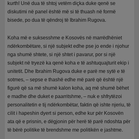
kurth! Unë dua të shtoj vetëm diçka duke qenë se
diskutimi në panel është më si të thuash në formë
bisede, po dua të qëndroj të Ibrahim Rugova.
Koha më e suksesshme e Kosovës në marrëdhëniet
ndërkombëtare, si një subjekt edhe pse jo ende i njohur
nga shumë shtete, si një shtet i pavarur, por si një
subjekt në tryezë ka qenë koha e të ashtuquajturit ekip i
unitetit. Dhe Ibrahim Rugova duke e parë me sytë e të
sotmes, – sepse e thashë edhe më parë që është një
figurë që sa më shumë kalon koha, aq më shumë bëhet
e madhe dhe duket e paarritshme, – nuk e shfrytëzoi
personalitetin e tij ndërkombëtar, faktin që ishte njeriu, të
cilit i hapeshin dyert si person, edhe kur për Kosovën
ata që e prisnin, e dëgjonin për herë të parë ndoshta për
të bërë politike të brendshme me politikën e jashtme.