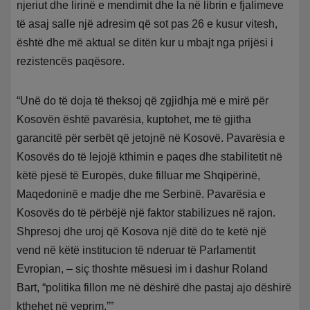
njeriut dhe lirinë e mendimit dhe la në librin e fjalimeve
të asaj salle një adresim që sot pas 26 e kusur vitesh,
është dhe më aktual se ditën kur u mbajt nga prijësi i
rezistencës paqësore.
“Unë do të doja të theksoj që zgjidhja më e mirë për
Kosovën është pavarësia, kuptohet, me të gjitha
garancitë për serbët që jetojnë në Kosovë. Pavarësia e
Kosovës do të lejojë kthimin e paqes dhe stabilitetit në
këtë pjesë të Europës, duke filluar me Shqipërinë,
Maqedoninë e madje dhe me Serbinë. Pavarësia e
Kosovës do të përbëjë një faktor stabilizues në rajon.
Shpresoj dhe uroj që Kosova një ditë do te ketë një
vend në këtë institucion të nderuar të Parlamentit
Evropian, – siç thoshte mësuesi im i dashur Roland
Bart, “politika fillon me në dëshirë dhe pastaj ajo dëshirë
kthehet në veprim.””