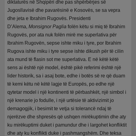
diktaturës në Shqipëri dhe pas shpërbërjes së
Jugosllavisë dhe pavarësinë e Kosovës, se sa vepra
dhe jeta e Ibrahim Rugovës. Presidenti
D’Alema,
Monsignor Paglia
folën këtu si miq të Ibrahim
Rugovës, por ata nuk folën mirë me superlativa për
Ibrahim Rugovën, sepse ishte miku i tyre, por Ibrahim
Rugova ishte miku i tyre sepse ishte dikush për të cilin
ata mund të flasin sot me superlativa. E në këtë këtë
sens ai është një model, është pikë referimi është një
lider historik, sa i asaj bote, edhe i botës së re që duam
të kemi këtu në këtë lagje të Europës, po edhe një
qytetar model i një kontinenti të përbashkët, një simbol i
një krenarie jo fodulle, i një urtësie të aktivizimit jo
demagogjik, i besimit te vetja si tolerancë ndaj të
njerëzve dhe shpresës që ushqen mirëkuptimin dhe aty
ku mirëkuptimi duket i pamundur dhe i largohet konfliktit
dhe aty ku konflikti duke i pashmangshëm. Dhe teksa