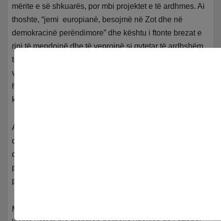
mërite e së shkuarës, por mbi projektet e të ardhmes. Ai
thoshte, “jemi europianë, besojmë në Zot dhe në
demokracinë perëndimore” dhe kështu i ftonte brezat e
rinj të mendojnë dhe të veprojnë si qytetar të ardhshëm
të një kontinenti gjithnjë e më të integruar përmes
vlerave të demokracie dhe jo i pengjet e një mallkimi
historik që ripërtërihet duke pirë helmin e ndasive të
kaluara.
Ai e dinte shumë mirë që pas gjak humbjes vjen paqja
dhe s’ka sesi të ndodhë ndryshe, por madhështia e tij
qëndron në faktin se ai paqen e plotë nuk e shihte si
poshtërim të të mundurve, por si ngadhënjim të së
porsalindurve.
Miqtë e tij të afërt më kanë thënë se gjatë sëmundjes ai