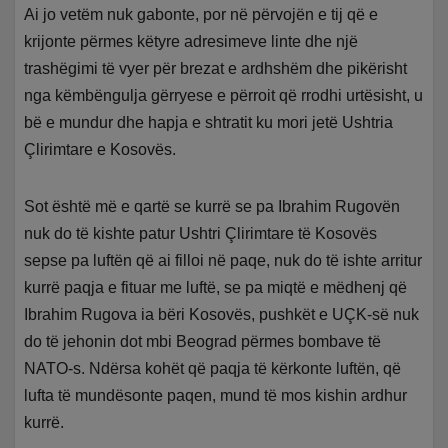
Ai jo vetëm nuk gabonte, por në përvojën e tij që e
krijonte përmes këtyre adresimeve linte dhe një
trashëgimi të vyer për brezat e ardhshëm dhe pikërisht
nga këmbëngulja gërryese e përroit që rrodhi urtësisht, u
bë e mundur dhe hapja e shtratit ku mori jetë Ushtria
Çlirimtare e Kosovës.
Sot është më e qartë se kurrë se pa Ibrahim Rugovën
nuk do të kishte patur Ushtri Çlirimtare të Kosovës
sepse pa luftën që ai filloi në paqe, nuk do të ishte arritur
kurrë paqja e fituar me luftë, se pa miqtë e mëdhenj që
Ibrahim Rugova ia bëri Kosovës, pushkët e UÇK-së nuk
do të jehonin dot mbi Beograd përmes bombave të
NATO-s. Ndërsa kohët që paqja të kërkonte luftën, që
lufta të mundësonte paqen, mund të mos kishin ardhur
kurrë.