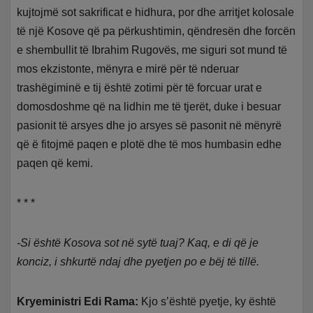
kujtojmë sot sakrificat e hidhura, por dhe arritjet kolosale
të një Kosove që pa përkushtimin, qëndresën dhe forcën
e shembullit të Ibrahim Rugovës, me siguri sot mund të
mos ekzistonte, mënyra e mirë për të nderuar
trashëgiminë e tij është zotimi për të forcuar urat e
domosdoshme që na lidhin me të tjerët, duke i besuar
pasionit të arsyes dhe jo arsyes së pasonit në mënyrë
që ë fitojmë paqen e plotë dhe të mos humbasin edhe
paqen që kemi.
* * *
-Si është Kosova sot në sytë tuaj? Kaq, e di që je
konciz, i shkurtë ndaj dhe pyetjen po e bëj të tillë.
Kryeministri Edi Rama:
Kjo s’është pyetje, ky është