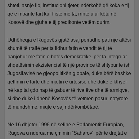
shteti, asnjë lloj institucioni tjetër, ndërkohë që koka e tij
që e mbante lart kur fliste me ta, rrinte ulur këtu në
Kosovë dhe gjuha e tij predikonte vetëm durim.
Udhëheqja e Rugovës gjatë asaj periudhe pati një aftësi
shumë të rrallë për ta lidhur fatin e vendit të tij të
panjohur me fatin e botës demokratike, për ta integruar
shqetësimin ekzistencial të një province të shtypur të ish
Jugosllavisë në gjeopolitikën globale, duke bërë bashkë
qëllimin e lartë dhe mjetin e urtësisë dhe duke e kthyer
në kapital çdo hap të gabuar të rivalëve dhe të armiqve,
si dhe duke i dhënë Kosovës të vetmen pasuri natyrore
të mundshme, miqtë e saj ndërkombëtarë.
Në 16 dhjetor 1998 në selinë e Parlamentit Europian,
Rugova u nderua me çmimin “Saharov’’ për të drejtat e