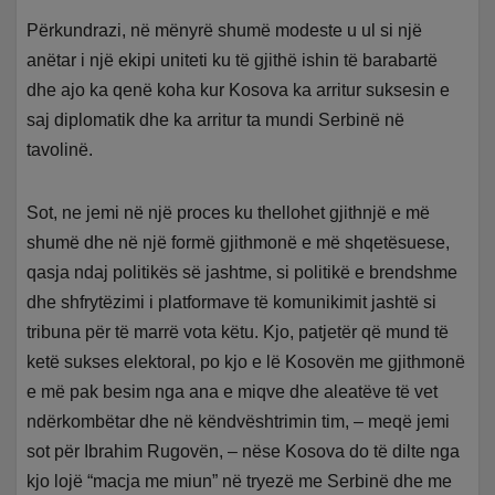
Përkundrazi, në mënyrë shumë modeste u ul si një
anëtar i një ekipi uniteti ku të gjithë ishin të barabartë
dhe ajo ka qenë koha kur Kosova ka arritur suksesin e
saj diplomatik dhe ka arritur ta mundi Serbinë në
tavolinë.
Sot, ne jemi në një proces ku thellohet gjithnjë e më
shumë dhe në një formë gjithmonë e më shqetësuese,
qasja ndaj politikës së jashtme, si politikë e brendshme
dhe shfrytëzimi i platformave të komunikimit jashtë si
tribuna për të marrë vota këtu. Kjo, patjetër që mund të
ketë sukses elektoral, po kjo e lë Kosovën me gjithmonë
e më pak besim nga ana e miqve dhe aleatëve të vet
ndërkombëtar dhe në këndvështrimin tim, – meqë jemi
sot për Ibrahim Rugovën, – nëse Kosova do të dilte nga
kjo lojë “macja me miun” në tryezë me Serbinë dhe me