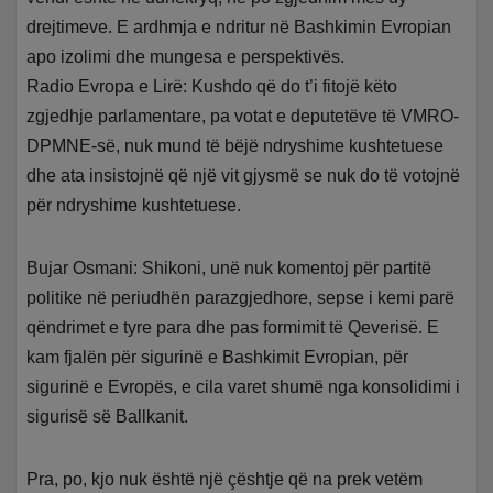
drejtimeve. E ardhmja e ndritur në Bashkimin Evropian
apo izolimi dhe mungesa e perspektivës.
Radio Evropa e Lirë: Kushdo që do t’i fitojë këto
zgjedhje parlamentare, pa votat e deputetëve të VMRO-
DPMNE-së, nuk mund të bëjë ndryshime kushtetuese
dhe ata insistojnë që një vit gjysmë se nuk do të votojnë
për ndryshime kushtetuese.
Bujar Osmani: Shikoni, unë nuk komentoj për partitë
politike në periudhën parazgjedhore, sepse i kemi parë
qëndrimet e tyre para dhe pas formimit të Qeverisë. E
kam fjalën për sigurinë e Bashkimit Evropian, për
sigurinë e Evropës, e cila varet shumë nga konsolidimi i
sigurisë së Ballkanit.
Pra, po, kjo nuk është një çështje që na prek vetëm