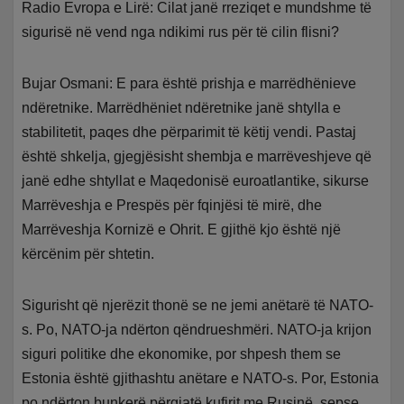
Radio Evropa e Lirë: Cilat janë rreziqet e mundshme të
sigurisë në vend nga ndikimi rus për të cilin flisni?
Bujar Osmani: E para është prishja e marrëdhënieve
ndëretnike. Marrëdhëniet ndëretnike janë shtylla e
stabilitetit, paqes dhe përparimit të këtij vendi. Pastaj
është shkelja, gjegjësisht shembja e marrëveshjeve që
janë edhe shtyllat e Maqedonisë euroatlantike, sikurse
Marrëveshja e Prespës për fqinjësi të mirë, dhe
Marrëveshja Kornizë e Ohrit. E gjithë kjo është një
kërcënim për shtetin.
Sigurisht që njerëzit thonë se ne jemi anëtarë të NATO-
s. Po, NATO-ja ndërton qëndrueshmëri. NATO-ja krijon
siguri politike dhe ekonomike, por shpesh them se
Estonia është gjithashtu anëtare e NATO-s. Por, Estonia
po ndërton bunkerë përgjatë kufirit me Rusinë, sepse