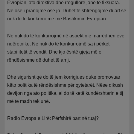
Evropian, ato direktiva dhe rregullore janë të fiksuara.
Ne ose i pranojmë ose jo. Duhet të shtrëngojmë duart se
nuk do të konkurrojmë me Bashkimin Evropian.
Ne nuk do të konkurrojmë në aspektin e marrëdhënieve
ndëretnike. Ne nuk do të konkurrojmë sa i përket
stabilitetit të vendit. Dhe kjo është gjëja më e
rëndësishme që duhet të arrij.
Dhe sigurisht që do të jem korrigjues duke promovuar
këto politika të rëndësishme për qytetarët. Nëse dikush
devijon nga ato politika, ai do të ketë kundërshtarin e tij
më të madh tek unë.
Radio Evropa e Lirë: Përfshirë partinë tuaj?