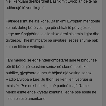
Ne i kërkuam drejtpërdrejt Bashkimit Evropian që të na
ndihmojë të verifikojmë.
Fatkeqësisht, në atë kohë, Bashkimi Evropian mendonte
se nuk duhej bërë vettingu për shkak të përvojës së
keqe me Shqipërinë, e cila shkatërroi sistemin ligjor dhe
gjyqësor. Thjesht mbaroi pa gjyqtarë, sepse shumë pak
kaluan filtrin e vettingut.
Tani mendoj se edhe ndërkombëtarët janë të bindur se
për të bërë një spastrim serioz në skenën politike,
publike, gjyqësore duhet të bëjmë një vetting serioz.
Radio Evropa e Lirë: Ju thoni se keni jeni vepruar si
ministër. Pse nuk bëhet kjo në partinë tuaj? Ramiz
Merko është ende kryetar komunal, edhe pse është në
listën e zezë amerikane.