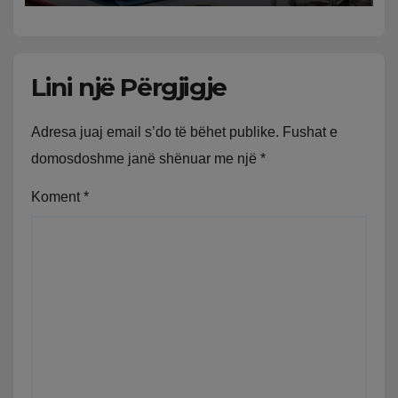
Lini një Përgjigje
Adresa juaj email s’do të bëhet publike.
Fushat e
domosdoshme janë shënuar me një
*
Koment
*