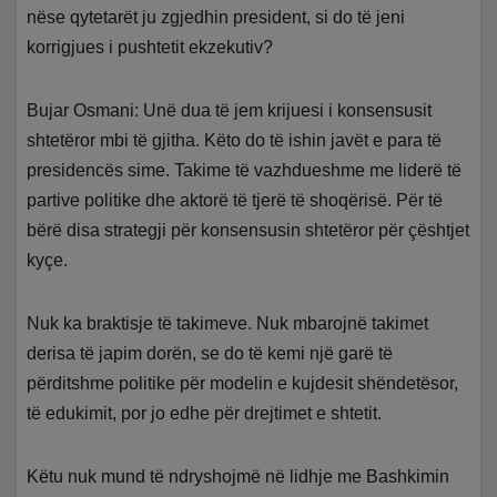
nëse qytetarët ju zgjedhin president, si do të jeni
korrigjues i pushtetit ekzekutiv?
Bujar Osmani: Unë dua të jem krijuesi i konsensusit
shtetëror mbi të gjitha. Këto do të ishin javët e para të
presidencës sime. Takime të vazhdueshme me liderë të
partive politike dhe aktorë të tjerë të shoqërisë. Për të
bërë disa strategji për konsensusin shtetëror për çështjet
kyçe.
Nuk ka braktisje të takimeve. Nuk mbarojnë takimet
derisa të japim dorën, se do të kemi një garë të
përditshme politike për modelin e kujdesit shëndetësor,
të edukimit, por jo edhe për drejtimet e shtetit.
Këtu nuk mund të ndryshojmë në lidhje me Bashkimin