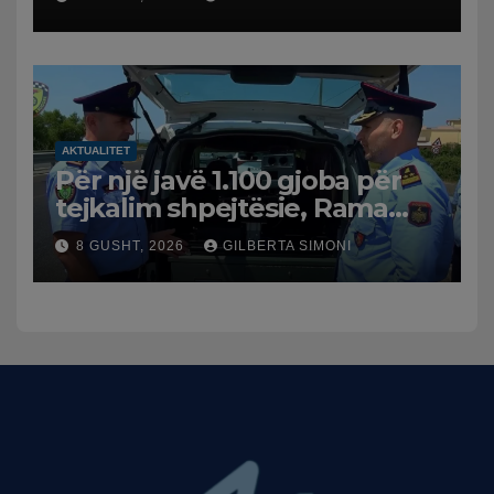
AKTUALITET
Për një javë 1.100 gjoba për
tejkalim shpejtësie, Rama
publikon videon: Kamerat e
8 GUSHT, 2026
GILBERTA SIMONI
trafikut së shpejti në
funksion