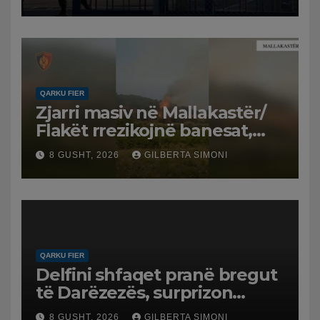
QARKU FIER
Zjarri masiv në Mallakastër/
Flakët rrezikojnë banesat,
Policia evakuon disa familje
8 GUSHT, 2026
GILBERTA SIMONI
në Koilac
QARKU FIER
Delfini shfaqet pranë bregut
të Darëzezës, surprizon
pushuesit dhe banorët
8 GUSHT, 2026
GILBERTA SIMONI