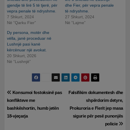
gjendje të lirë 5 të tjerë, për
dhe Fier, për vepra penale
vepra penale të ndryshme.
të ndryshme.
7 Shkurt, 2024
27 Shkurt, 2024
Në “Qarku Fier”
Në “Lajme”
Dy persona, motër dhe
vëlla, janë proceduar në
Lushnjë pasi kanë
kërcënuar një avokat.
20 Shkurt, 2026
Në “Lushnjë”
Lëvizje
Konsumoi fostoksinë pas
Falsifikim dokumentesh dhe
konflikteve me
shpërdorim detyre,
te
bashkëshortin, humb jetën
Prokuroria e Fierit jep masa
postimet
18-vjeçarja
sigurie për pesë punonjës
policie