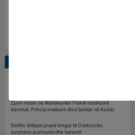
Postimet e fundit
Sherr në burgun e Fierit, dy të burgosur
përfundojnë në spital
Zjarri masiv në Mallakastër/ Flakët rrezikojnë
banesat, Policia evakuon disa familje në Koilac
Delfini shfaqet pranë bregut të Darëzezës,
surprizon pushuesit dhe banorët