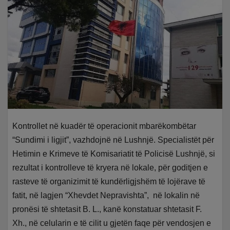
Kontrollet në kuadër të operacionit mbarëkombëtar
“Sundimi i ligjit”, vazhdojnë në Lushnjë. Specialistët për
Hetimin e Krimeve të Komisariatit të Policisë Lushnjë, si
rezultat i kontrolleve të kryera në lokale, për goditjen e
rasteve të organizimit të kundërligjshëm të lojërave të
fatit, në lagjen “Xhevdet Nepravishta”, në lokalin në
pronësi të shtetasit B. L., kanë konstatuar shtetasit F.
Xh., në celularin e të cilit u gjetën faqe për vendosjen e