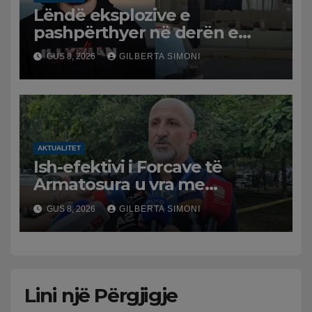
Lëndë eksplozive e
pashpërthyer në derën e
dyqanit të Noizyt në Durrës,
GUS 8, 2026
GILBERTA SIMONI
policia nis hetimet për
ngjarjen
AKTUALITET
Ish-efektivi i Forcave të
Armatosura u vra me
kallashnikov nga shoku i
GUS 8, 2026
GILBERTA SIMONI
fëmijërisë, zv. drejtori i
Hetimit: Kishin konflikt të
mbartur prej disa kohësh
Lini një Përgjigje