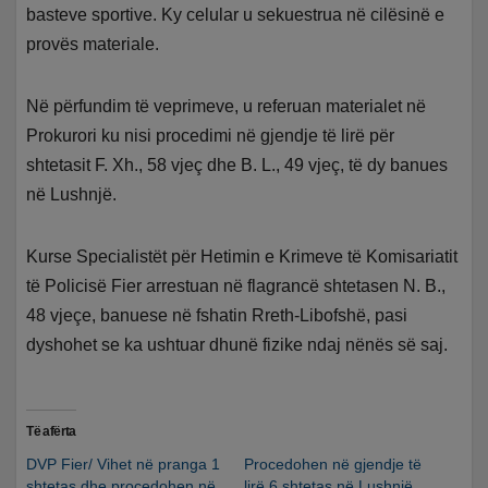
basteve sportive. Ky celular u sekuestrua në cilësinë e
provës materiale.
Në përfundim të veprimeve, u referuan materialet në
Prokurori ku nisi procedimi në gjendje të lirë për
shtetasit F. Xh., 58 vjeç dhe B. L., 49 vjeç, të dy banues
në Lushnjë.
Kurse Specialistët për Hetimin e Krimeve të Komisariatit
të Policisë Fier arrestuan në flagrancë shtetasen N. B.,
48 vjeçe, banuese në fshatin Rreth-Libofshë, pasi
dyshohet se ka ushtuar dhunë fizike ndaj nënës së saj.
Të afërta
DVP Fier/ Vihet në pranga 1
Procedohen në gjendje të
shtetas dhe procedohen në
lirë 6 shtetas në Lushnjë