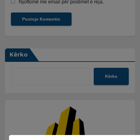
Njoftomë me email për postimet e reja.
Kërko
Kërko