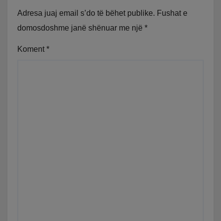
Adresa juaj email s’do të bëhet publike.
Fushat e
domosdoshme janë shënuar me një
*
Koment
*