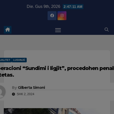
Skip
modal-check
Die. Gus 9th, 2026
2:47:12 AM
to
content
UALITET
LUSHNJË
eracioni “Sundimi i ligjit”, procedohen penal
tetas.
By
Gilberta Simoni
SHK 2, 2024