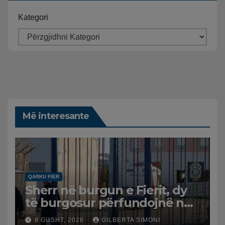
Kategori
Më interesante
QARKU FIER
Sherr në burgun e Fierit, dy
të burgosur përfundojnë në
spital
8 GUSHT, 2026
GILBERTA SIMONI