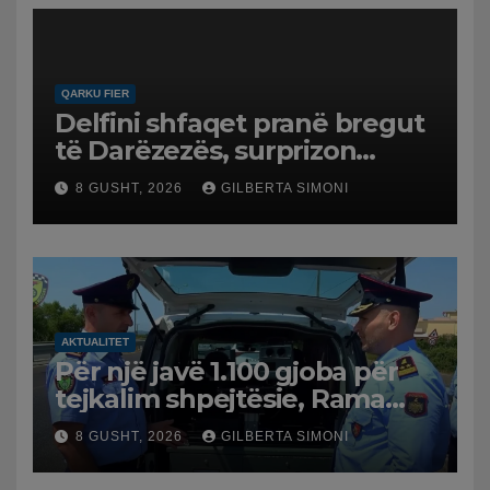
QARKU FIER
Delfini shfaqet pranë bregut
të Darëzezës, surprizon
pushuesit dhe banorët
8 GUSHT, 2026
GILBERTA SIMONI
AKTUALITET
Për një javë 1.100 gjoba për
tejkalim shpejtësie, Rama
publikon videon: Kamerat e
8 GUSHT, 2026
GILBERTA SIMONI
trafikut së shpejti në
funksion