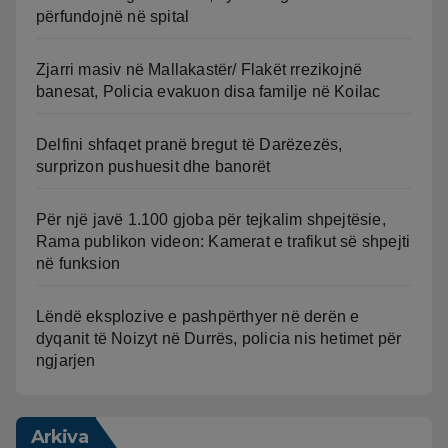
përfundojnë në spital
Zjarri masiv në Mallakastër/ Flakët rrezikojnë
banesat, Policia evakuon disa familje në Koilac
Delfini shfaqet pranë bregut të Darëzezës,
surprizon pushuesit dhe banorët
Për një javë 1.100 gjoba për tejkalim shpejtësie,
Rama publikon videon: Kamerat e trafikut së shpejti
në funksion
Lëndë eksplozive e pashpërthyer në derën e
dyqanit të Noizyt në Durrës, policia nis hetimet për
ngjarjen
Arkiva