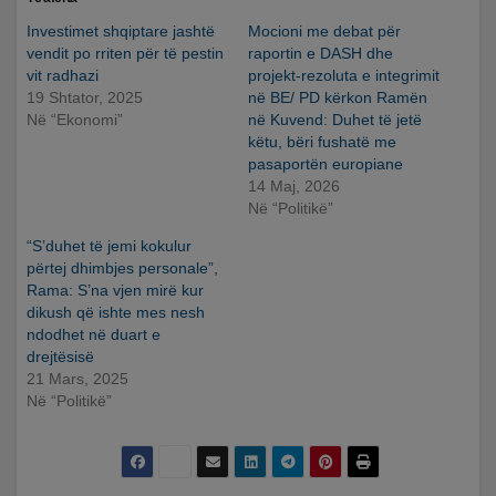
Investimet shqiptare jashtë
Mocioni me debat për
vendit po rriten për të pestin
raportin e DASH dhe
vit radhazi
projekt-rezoluta e integrimit
19 Shtator, 2025
në BE/ PD kërkon Ramën
Në “Ekonomi”
në Kuvend: Duhet të jetë
këtu, bëri fushatë me
pasaportën europiane
14 Maj, 2026
Në “Politikë”
“S’duhet të jemi kokulur
përtej dhimbjes personale”,
Rama: S’na vjen mirë kur
dikush që ishte mes nesh
ndodhet në duart e
drejtësisë
21 Mars, 2025
Në “Politikë”