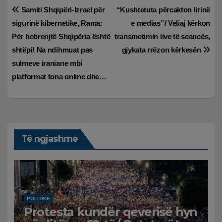
Lëvizje
Samiti Shqipëri-Izrael për
“Kushtetuta përcakton lirinë
sigurinë kibernetike, Rama:
e medias”/ Veliaj kërkon
te
Për hebrenjtë Shqipëria është
transmetimin live të seancës,
postimet
shtëpi! Na ndihmuat pas
gjykata rrëzon kërkesën
sulmeve iraniane mbi
platformat tona online dhe…
Të ngjashme
POLITIKË
Protesta kundër qeverisë hyn