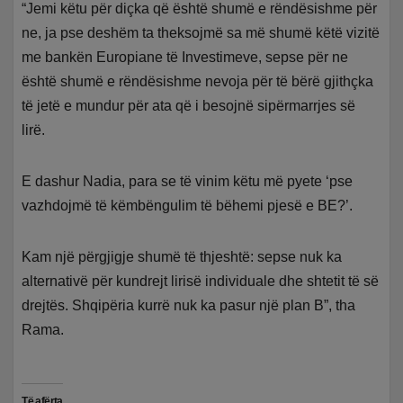
“Jemi këtu për diçka që është shumë e rëndësishme për
ne, ja pse deshëm ta theksojmë sa më shumë këtë vizitë
me bankën Europiane të Investimeve, sepse për ne
është shumë e rëndësishme nevoja për të bërë gjithçka
të jetë e mundur për ata që i besojnë sipërmarrjes së
lirë.
E dashur Nadia, para se të vinim këtu më pyete ‘pse
vazhdojmë të këmbëngulim të bëhemi pjesë e BE?’.
Kam një përgjigje shumë të thjeshtë: sepse nuk ka
alternativë për kundrejt lirisë individuale dhe shtetit të së
drejtës. Shqipëria kurrë nuk ka pasur një plan B”, tha
Rama.
Të afërta