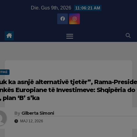
Skip
modal-check
Die. Gus 9th, 2026
11:06:22 AM
to
content
ITIKË
uk ka asnjë alternativë tjetër”, Rama-Presid
nkës Europiane të Investimeve: Shqipëria do 
, plan ‘B’ s’ka
By
Gilberta Simoni
MAJ 12, 2026