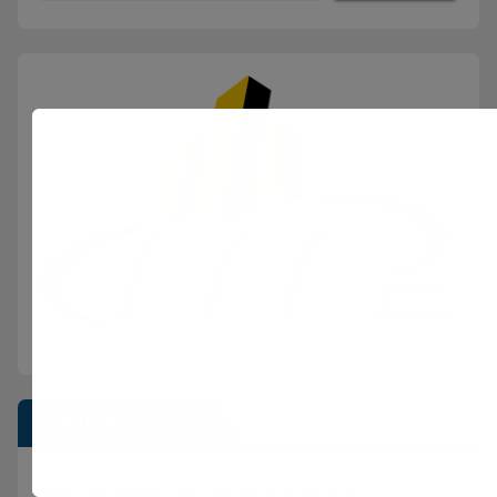
Postimet e fundit
Sherr në burgun e Fierit, dy të burgosur