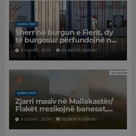
QARKU FIER
Sherr në burgun e Fierit, dy
të burgosur përfundojnë në
spital
8 GUSHT, 2026
GILBERTA SIMONI
QARKU FIER
Zjarri masiv në Mallakastër/
Flakët rrezikojnë banesat,
Policia evakuon disa familje
8 GUSHT, 2026
GILBERTA SIMONI
në Koilac