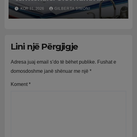
bashkive nga 61 në 46
KOR 31, 2026
GILBERTA SIMONI
Lini një Përgjigje
Adresa juaj email s’do të bëhet publike.
Fushat e
domosdoshme janë shënuar me një
*
Koment
*