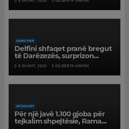
8 GUSHT, 2026
GILBERTA SIMONI
në Koilac
QARKU FIER
Delfini shfaqet pranë bregut
të Darëzezës, surprizon
pushuesit dhe banorët
8 GUSHT, 2026
GILBERTA SIMONI
AKTUALITET
Për një javë 1.100 gjoba për
tejkalim shpejtësie, Rama
publikon videon: Kamerat e