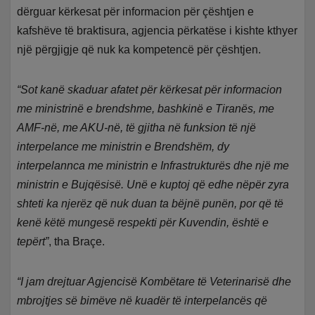
dërguar kërkesat për informacion për çështjen e
kafshëve të braktisura, agjencia përkatëse i kishte kthyer
një përgjigje që nuk ka kompetencë për çështjen.
“Sot kanë skaduar afatet për kërkesat për informacion
me ministrinë e brendshme, bashkinë e Tiranës, me
AMF-në, me AKU-në, të gjitha në funksion të një
interpelance me ministrin e Brendshëm, dy
interpelannca me ministrin e Infrastrukturës dhe një me
ministrin e Bujqësisë. Unë e kuptoj që edhe nëpër zyra
shteti ka njerëz që nuk duan ta bëjnë punën, por që të
kenë këtë mungesë respekti për Kuvendin, është e
tepërt”
, tha Braçe.
“I jam drejtuar Agjencisë Kombëtare të Veterinarisë dhe
mbrojtjes së bimëve në kuadër të interpelancës që