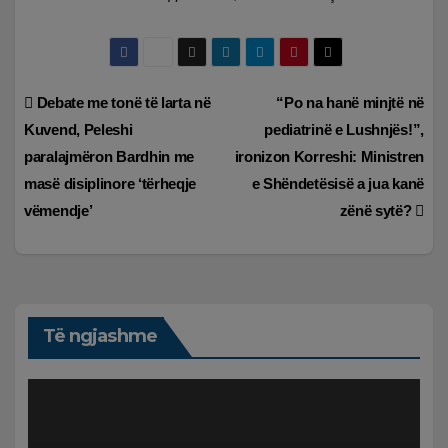
Lëvizje
Debate me tonë të larta në
“Po na hanë minjtë në
Kuvend, Peleshi
pediatrinë e Lushnjës!”,
te
paralajmëron Bardhin me
ironizon Korreshi: Ministren
postimet
masë disiplinore ‘tërheqje
e Shëndetësisë a jua kanë
vëmendje’
zënë sytë?
Të ngjashme