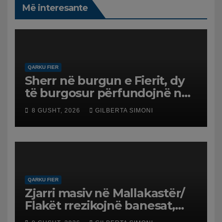
Më interesante
QARKU FIER
Sherr në burgun e Fierit, dy
të burgosur përfundojnë në
spital
8 GUSHT, 2026
GILBERTA SIMONI
QARKU FIER
Zjarri masiv në Mallakastër/
Flakët rrezikojnë banesat,
Policia evakuon disa familje