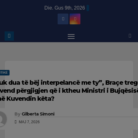
Skip
modal-check
Die. Gus 9th, 2026
to
content
ITIKË
uk dua të bëj interpelancë me ty”, Braçe tre
vend përgjigjen që i ktheu Ministri i Bujqësis
në Kuvendin këta?
By
Gilberta Simoni
MAJ 7, 2026