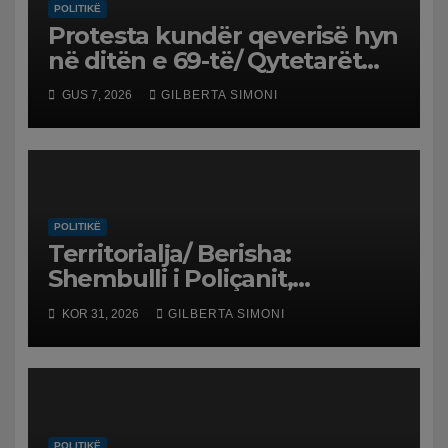
POLITIKË
Protesta kundër qeverisë hyn
në ditën e 69-të/ Qytetarët
kërkojnë dorëheqjen e
GUS 7, 2026
GILBERTA SIMONI
panegociueshme të Edi
Ramës
POLITIKË
Territorialja/ Berisha:
Shembulli i Poliçanit,
frymëzim. S’mund të lejohet
KOR 31, 2026
GILBERTA SIMONI
një tiran të shkelmojnë
interesat e qytetarëve! 3.2
mld euro u vodhën për…
POLITIKË