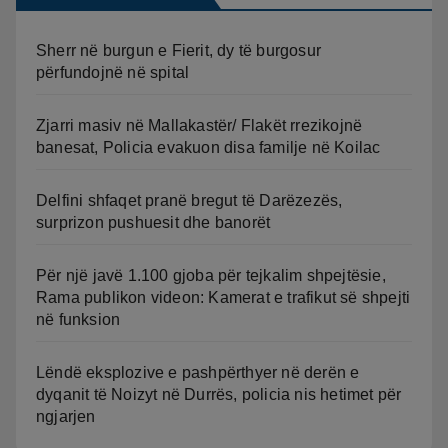
Sherr në burgun e Fierit, dy të burgosur
përfundojnë në spital
Zjarri masiv në Mallakastër/ Flakët rrezikojnë
banesat, Policia evakuon disa familje në Koilac
Delfini shfaqet pranë bregut të Darëzezës,
surprizon pushuesit dhe banorët
Për një javë 1.100 gjoba për tejkalim shpejtësie,
Rama publikon videon: Kamerat e trafikut së shpejti
në funksion
Lëndë eksplozive e pashpërthyer në derën e
dyqanit të Noizyt në Durrës, policia nis hetimet për
ngjarjen