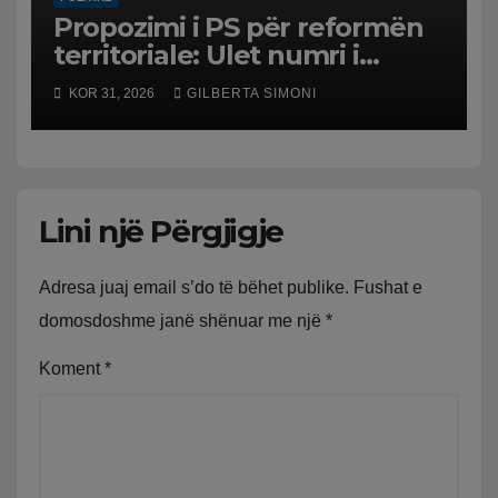
Propozimi i PS për reformën
territoriale: Ulet numri i
bashkive nga 61 në 46
KOR 31, 2026
GILBERTA SIMONI
Lini një Përgjigje
Adresa juaj email s’do të bëhet publike.
Fushat e
domosdoshme janë shënuar me një
*
Koment
*