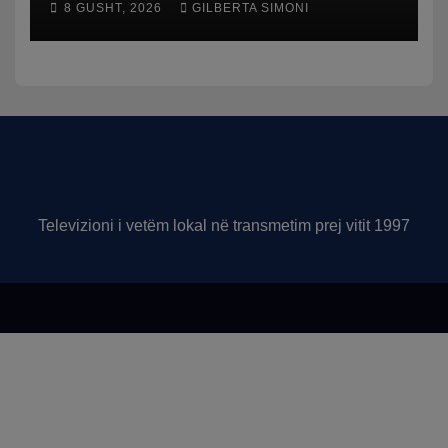
8 GUSHT, 2026
GILBERTA SIMONI
trafikut së shpejti në
funksion
Televizioni i vetëm lokal në transmetim prej vitit 1997