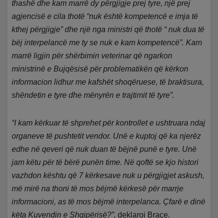
thashë dhe kam marrë dy përgjigje prej tyre, një prej
agjencisë e cila thotë “nuk është kompetencë e imja të
kthej përgjigje” dhe një nga ministri që thotë “ nuk dua të
bëj interpelancë me ty se nuk e kam kompetencë”. Kam
marrë ligjin për shërbimin veterinar që ngarkon
ministrinë e Bujqësisë për problematikën që kërkon
informacion lidhur me kafshët shoqëruese, të braktisura,
shëndetin e tyre dhe mënyrën e trajtimit të tyre”.
“I kam kërkuar të shprehet për kontrollet e ushtruara ndaj
organeve të pushtetit vendor. Unë e kuptoj që ka njerëz
edhe në qeveri që nuk duan të bëjnë punë e tyre. Unë
jam këtu për të bërë punën time. Në qoftë se kjo histori
vazhdon kështu që 7 kërkesave nuk u përgjigjet askush,
më mirë na thoni të mos bëjmë kërkesë për marrje
informacioni, as të mos bëjmë interpelanca. Çfarë e dinë
këta Kuvendin e Shqipërisë?”,
deklaroi Braçe.