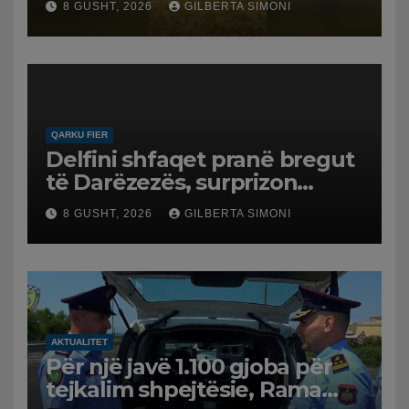
8 GUSHT, 2026
GILBERTA SIMONI
në Koilac
QARKU FIER
Delfini shfaqet pranë bregut
të Darëzezës, surprizon
pushuesit dhe banorët
8 GUSHT, 2026
GILBERTA SIMONI
AKTUALITET
Për një javë 1.100 gjoba për
tejkalim shpejtësie, Rama