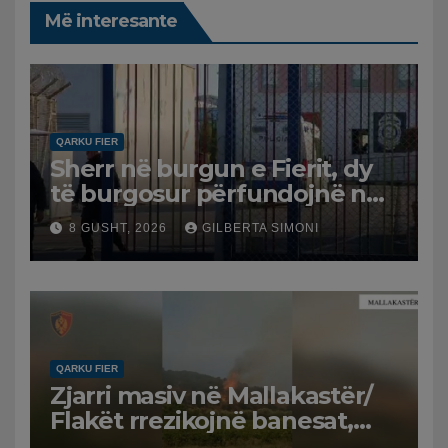
Më interesante
QARKU FIER
Sherr në burgun e Fierit, dy
të burgosur përfundojnë në
spital
8 GUSHT, 2026
GILBERTA SIMONI
QARKU FIER
Zjarri masiv në Mallakastër/
Flakët rrezikojnë banesat,
Policia evakuon disa familje