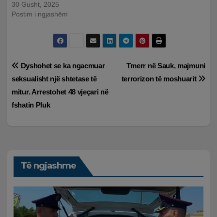
30 Gusht, 2025
Postim i ngjashëm
Lëvizje
Dyshohet se ka ngacmuar
Tmerr në Sauk, majmuni
seksualisht një shtetase të
terrorizon të moshuarit
te
mitur. Arrestohet 48 vjeçari në
postimet
fshatin Pluk
Të ngjashme