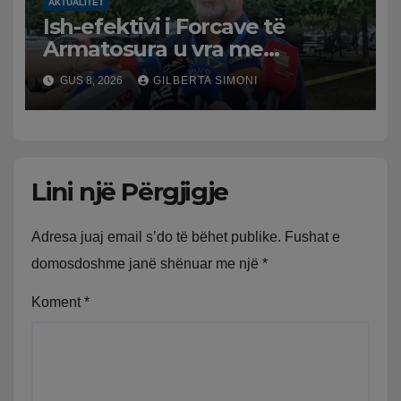
AKTUALITET
Ish-efektivi i Forcave të
Armatosura u vra me
kallashnikov nga shoku i
GUS 8, 2026
GILBERTA SIMONI
fëmijërisë, zv. drejtori i
Hetimit: Kishin konflikt të
mbartur prej disa kohësh
Lini një Përgjigje
Adresa juaj email s’do të bëhet publike.
Fushat e
domosdoshme janë shënuar me një
*
Koment
*