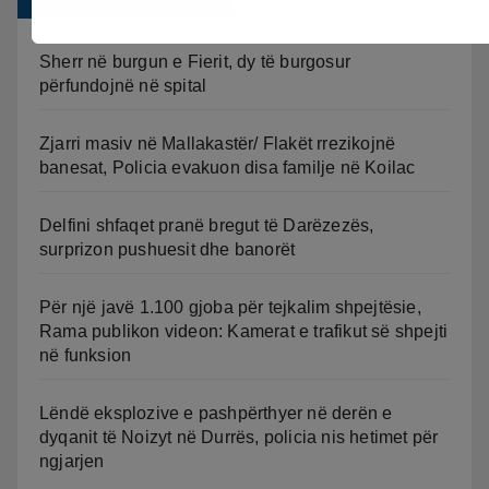
Sherr në burgun e Fierit, dy të burgosur
përfundojnë në spital
Zjarri masiv në Mallakastër/ Flakët rrezikojnë
banesat, Policia evakuon disa familje në Koilac
Delfini shfaqet pranë bregut të Darëzezës,
surprizon pushuesit dhe banorët
Për një javë 1.100 gjoba për tejkalim shpejtësie,
Rama publikon videon: Kamerat e trafikut së shpejti
në funksion
Lëndë eksplozive e pashpërthyer në derën e
dyqanit të Noizyt në Durrës, policia nis hetimet për
ngjarjen