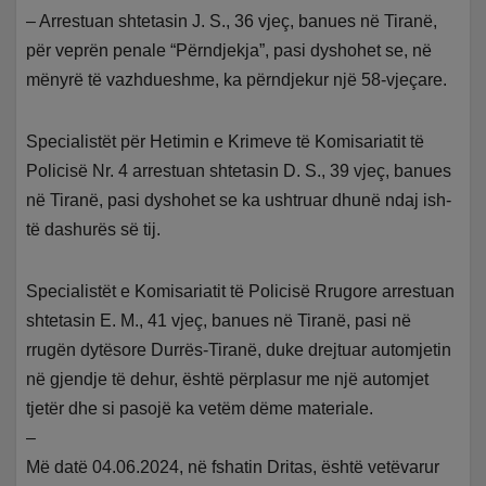
– Arrestuan shtetasin J. S., 36 vjeç, banues në Tiranë,
për veprën penale “Përndjekja”, pasi dyshohet se, në
mënyrë të vazhdueshme, ka përndjekur një 58-vjeçare.
Specialistët për Hetimin e Krimeve të Komisariatit të
Policisë Nr. 4 arrestuan shtetasin D. S., 39 vjeç, banues
në Tiranë, pasi dyshohet se ka ushtruar dhunë ndaj ish-
të dashurës së tij.
Specialistët e Komisariatit të Policisë Rrugore arrestuan
shtetasin E. M., 41 vjeç, banues në Tiranë, pasi në
rrugën dytësore Durrës-Tiranë, duke drejtuar automjetin
në gjendje të dehur, është përplasur me një automjet
tjetër dhe si pasojë ka vetëm dëme materiale.
–
Më datë 04.06.2024, në fshatin Dritas, është vetëvarur