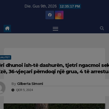
Skip
modal-check
Die. Gus 9th, 2026
12:35:18 PM
to
content
UALITET
ëri dhunoi ish-të dashurën, tjetri ngacmoi se
jzë, 36-vjeçari përndoqi një grua, 4 të arrestu
By
Gilberta Simoni
QER 5, 2024