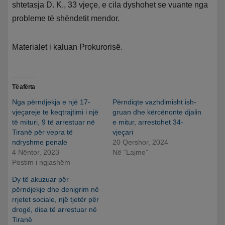
shtetasja D. K., 33 vjeçe, e cila dyshohet se vuante nga
probleme të shëndetit mendor.
Materialet i kaluan Prokurorisë.
Të afërta
Nga përndjekja e një 17-
Përndiqte vazhdimisht ish-
vjeçareje te keqtrajtimi i një
gruan dhe kërcënonte djalin
të mituri, 9 të arrestuar në
e mitur, arrestohet 34-
Tiranë për vepra të
vjeçari
ndryshme penale
20 Qershor, 2024
4 Nëntor, 2023
Në “Lajme”
Postim i ngjashëm
Dy të akuzuar për
përndjekje dhe denigrim në
rrjetet sociale, një tjetër për
drogë, disa të arrestuar në
Tiranë