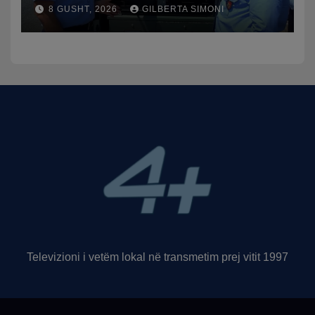
publikon videon: Kamerat e
8 GUSHT, 2026
GILBERTA SIMONI
trafikut së shpejti në
funksion
Televizioni i vetëm lokal në transmetim prej vitit 1997