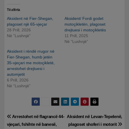
Të afërta
Aksident në Fier-Shegan,
Aksident/ Fordi godet
plagoset një 65-vjeçar
motoçikletën, plagoset
28 Prill, 2026
drejtuesi i motoçikletës
Në “Lushnjë”
11 Prill, 2025
Në “Lushnjë”
Aksident i rëndë rrugor në
Fier-Shegan, humb jetën
35-vjeçari me motoçikletë,
arrestohet drejtuesi i
automjetit
6 Prill, 2026
Në “Lushnjë”
Lëvizje
Arrestohet në flagrancë 44-
Aksident në Levan-Tepelenë,
vjeçari, fshihte në banesë,
plagoset shoferi i motorit