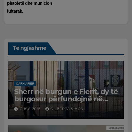
te
pistoletë dhe municion
postimet
luftarak.
Të ngjashme
QARKU FIER
Sherr në burgun e Fierit, dy të
burgosur përfundojnë në
spital
GUS 8, 2026
GILBERTA SIMONI