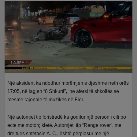
Një aksident ka ndodhur mbrëmjen e djeshme rreth orës
17:05, në lagjen “8 Shkurti”, në afërsi të shkollës së
mesme rajonale të muzikës në Fier.
Një automjet tip foristradë ka goditur një person i cili po
ecte me motorçikletë. Automjeti tip “Renge rover”, me
drejtues shtetasin A. C., është përplasur me një