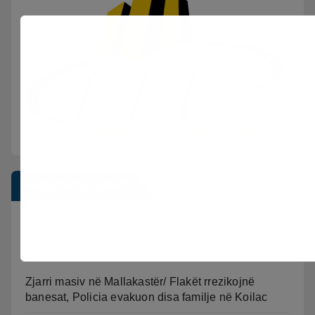
Postimet e fundit
Sherr në burgun e Fierit, dy të burgosur
përfundojnë në spital
Zjarri masiv në Mallakastër/ Flakët rrezikojnë
banesat, Policia evakuon disa familje në Koilac