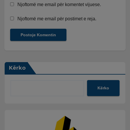
Njoftomë me email për komentet vijuese.
Njoftomë me email për postimet e reja.
Kërko
Kërko