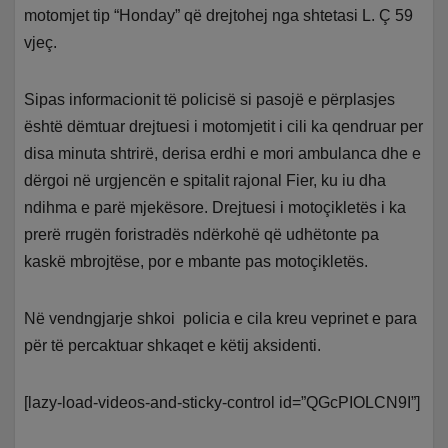
motomjet tip “Honday” që drejtohej nga shtetasi L. Ç 59
vjeç.
Sipas informacionit të policisë si pasojë e përplasjes
është dëmtuar drejtuesi i motomjetit i cili ka qendruar per
disa minuta shtrirë, derisa erdhi e mori ambulanca dhe e
dërgoi në urgjencën e spitalit rajonal Fier, ku iu dha
ndihma e parë mjekësore. Drejtuesi i motoçikletës i ka
prerë rrugën foristradës ndërkohë që udhëtonte pa
kaskë mbrojtëse, por e mbante pas motoçikletës.
Në vendngjarje shkoi policia e cila kreu veprinet e para
për të percaktuar shkaqet e këtij aksidenti.
[lazy-load-videos-and-sticky-control id=”QGcPIOLCN9I”]