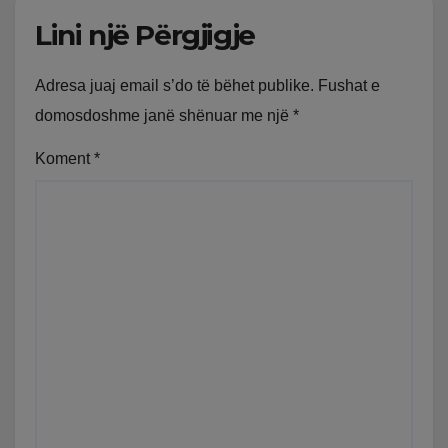
Lini një Përgjigje
Adresa juaj email s’do të bëhet publike.
Fushat e
domosdoshme janë shënuar me një
*
Koment
*