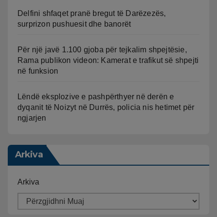
Delfini shfaqet pranë bregut të Darëzezës,
surprizon pushuesit dhe banorët
Për një javë 1.100 gjoba për tejkalim shpejtësie,
Rama publikon videon: Kamerat e trafikut së shpejti
në funksion
Lëndë eksplozive e pashpërthyer në derën e
dyqanit të Noizyt në Durrës, policia nis hetimet për
ngjarjen
Arkiva
Arkiva