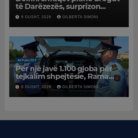
të Darëzezës, surprizon
pushuesit dhe banorët
8 GUSHT, 2026
GILBERTA SIMONI
AKTUALITET
Për një javë 1.100 gjoba për
tejkalim shpejtësie, Rama
publikon videon: Kamerat e
8 GUSHT, 2026
GILBERTA SIMONI
trafikut së shpejti në
funksion