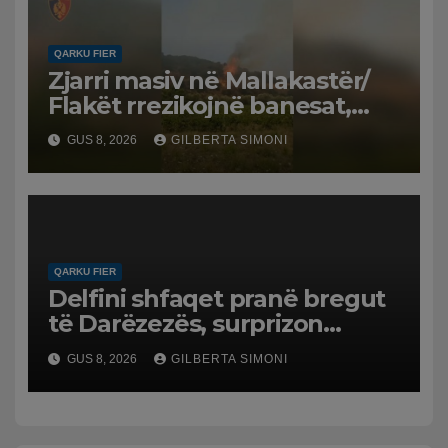
QARKU FIER
Zjarri masiv në Mallakastër/
Flakët rrezikojnë banesat,
Policia evakuon disa familje
GUS 8, 2026
GILBERTA SIMONI
në Koilac
QARKU FIER
Delfini shfaqet pranë bregut
të Darëzezës, surprizon
pushuesit dhe banorët
GUS 8, 2026
GILBERTA SIMONI