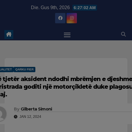
Skip
modal-check
Die. Gus 9th, 2026
6:27:03 AM
to
content
UALITET
QARKU FIER
ë tjetër aksident ndodhi mbrëmjen e djeshme 
ristrada goditi një motorçikletë duke plagosu
aj.
By
Gilberta Simoni
JAN 12, 2024