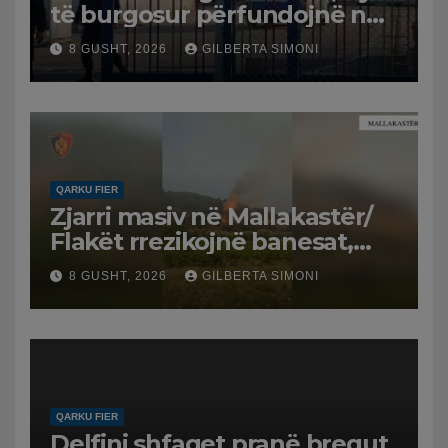
të burgosur përfundojnë në
spital
8 GUSHT, 2026
GILBERTA SIMONI
QARKU FIER
Zjarri masiv në Mallakastër/
Flakët rrezikojnë banesat,
Policia evakuon disa familje
8 GUSHT, 2026
GILBERTA SIMONI
në Koilac
QARKU FIER
Delfini shfaqet pranë bregut