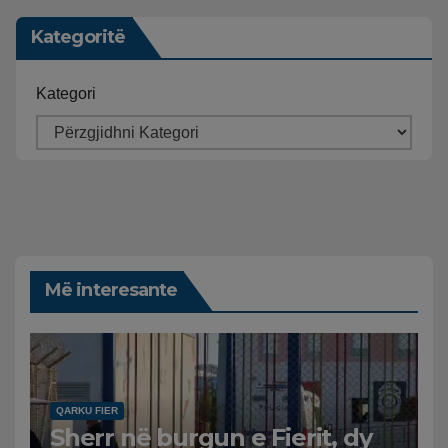
Kategoritë
Kategori
Më interesante
QARKU FIER
Sherr në burgun e Fierit, dy