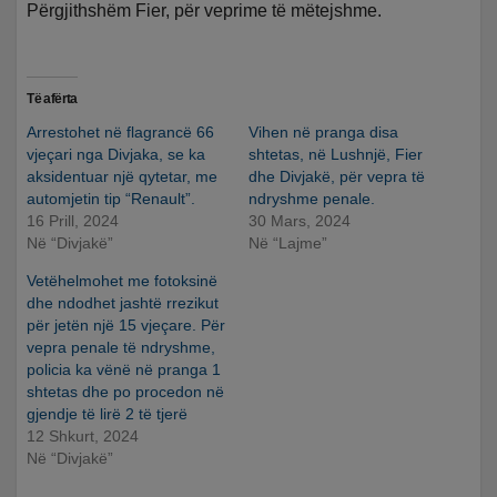
Përgjithshëm Fier, për veprime të mëtejshme.
Të afërta
Arrestohet në flagrancë 66
Vihen në pranga disa
vjeçari nga Divjaka, se ka
shtetas, në Lushnjë, Fier
aksidentuar një qytetar, me
dhe Divjakë, për vepra të
automjetin tip “Renault”.
ndryshme penale.
16 Prill, 2024
30 Mars, 2024
Në “Divjakë”
Në “Lajme”
Vetëhelmohet me fotoksinë
dhe ndodhet jashtë rrezikut
për jetën një 15 vjeçare. Për
vepra penale të ndryshme,
policia ka vënë në pranga 1
shtetas dhe po procedon në
gjendje të lirë 2 të tjerë
12 Shkurt, 2024
Në “Divjakë”