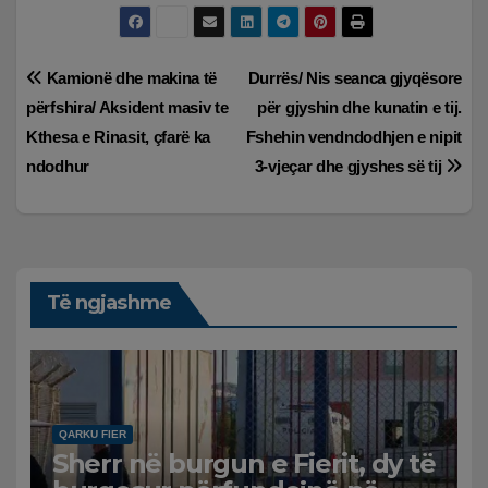
Lëvizje
Kamionë dhe makina të
Durrës/ Nis seanca gjyqësore
përfshira/ Aksident masiv te
për gjyshin dhe kunatin e tij.
te
Kthesa e Rinasit, çfarë ka
Fshehin vendndodhjen e nipit
postimet
ndodhur
3-vjeçar dhe gjyshes së tij
Të ngjashme
QARKU FIER
Sherr në burgun e Fierit, dy të