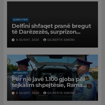
QARKU FIER
Delfini shfaqet pranë bregut
të Darëzezës, surprizon
pushuesit dhe banorët
8 GUSHT, 2026
GILBERTA SIMONI
AKTUALITET
Për një javë 1.100 gjoba për
tejkalim shpejtësie, Rama
publikon videon: Kamerat e
8 GUSHT, 2026
GILBERTA SIMONI
trafikut së shpejti në
funksion