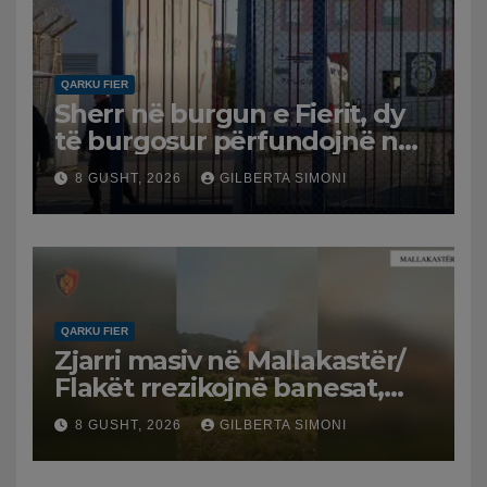
QARKU FIER
Sherr në burgun e Fierit, dy
të burgosur përfundojnë në
spital
8 GUSHT, 2026
GILBERTA SIMONI
QARKU FIER
Zjarri masiv në Mallakastër/
Flakët rrezikojnë banesat,
Policia evakuon disa familje
8 GUSHT, 2026
GILBERTA SIMONI
në Koilac