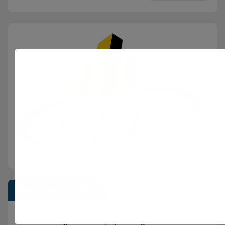
Postimet e fundit
Sherr në burgun e Fierit, dy të burgosur