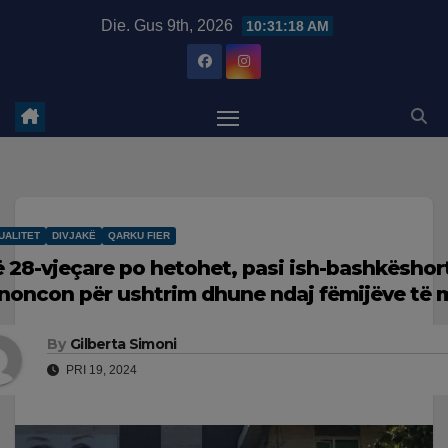
Skip
modal-check
Die. Gus 9th, 2026
10:31:18 AM
to
content
UALITET
DIVJAKË
QARKU FIER
ë 28-vjeçare po hetohet, pasi ish-bashkëshorti
noncon për ushtrim dhune ndaj fëmijëve të 
By
Gilberta Simoni
PRI 19, 2024