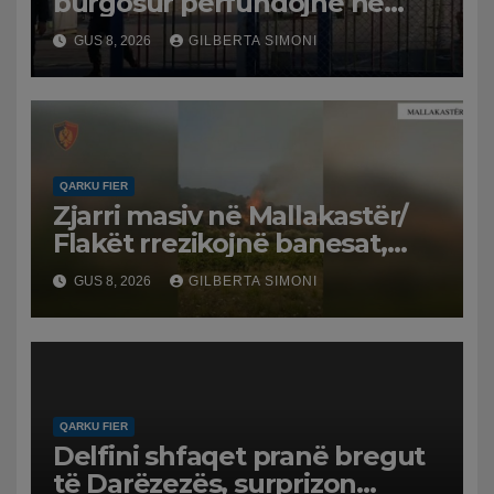
burgosur përfundojnë në
spital
GUS 8, 2026
GILBERTA SIMONI
QARKU FIER
Zjarri masiv në Mallakastër/
Flakët rrezikojnë banesat,
Policia evakuon disa familje
GUS 8, 2026
GILBERTA SIMONI
në Koilac
QARKU FIER
Delfini shfaqet pranë bregut
të Darëzezës, surprizon