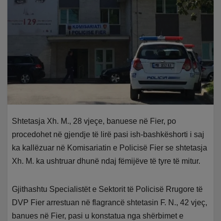
Shtetasja Xh. M., 28 vjeçe, banuese në Fier, po
procedohet në gjendje të lirë pasi ish-bashkëshorti i saj
ka kallëzuar në Komisariatin e Policisë Fier se shtetasja
Xh. M. ka ushtruar dhunë ndaj fëmijëve të tyre të mitur.
Gjithashtu Specialistët e Sektorit të Policisë Rrugore të
DVP Fier arrestuan në flagrancë shtetasin F. N., 42 vjeç,
banues në Fier, pasi u konstatua nga shërbimet e