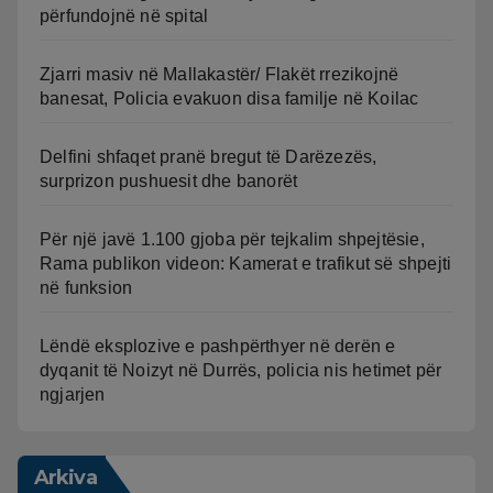
përfundojnë në spital
Zjarri masiv në Mallakastër/ Flakët rrezikojnë
banesat, Policia evakuon disa familje në Koilac
Delfini shfaqet pranë bregut të Darëzezës,
surprizon pushuesit dhe banorët
Për një javë 1.100 gjoba për tejkalim shpejtësie,
Rama publikon videon: Kamerat e trafikut së shpejti
në funksion
Lëndë eksplozive e pashpërthyer në derën e
dyqanit të Noizyt në Durrës, policia nis hetimet për
ngjarjen
Arkiva