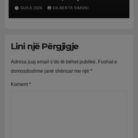
pushuesit dhe banorët
GUS 8, 2026
GILBERTA SIMONI
Lini një Përgjigje
Adresa juaj email s’do të bëhet publike.
Fushat e
domosdoshme janë shënuar me një
*
Koment
*