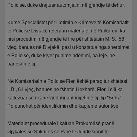
Policisë, duke drejtuar automjetin, në gjendje të dehur.
Kurse Specialistët për Hetimin e Krimeve të Komisariatit
të Policisë Divjakë referuan materialet në Prokurori, ku
nisi procedimi në gjendje të lirë për shtetasin M. S., 56
vjeç, banues në Divjakë, pasi u konstatua nga shërbimet
e Policisë, duke kryer punime ndërtimi, pa leje, në
banesën e tij.
Në Komisariatin e Policisë Fier, është paraqitur shtetasi
I. B., 61 vjeç, banues në fshatin Hoxharë, Fier, i cili ka
kallëzuar se i kanë vjedhur automjetin e tij, tip “Benz”.
Po punohet për identifikimin dhe kapjen e autorit/ve.
Materialet procedurale i kaluan Prokurorisë pranë
Gjykatës së Shkallës së Parë të Juridiksionit të