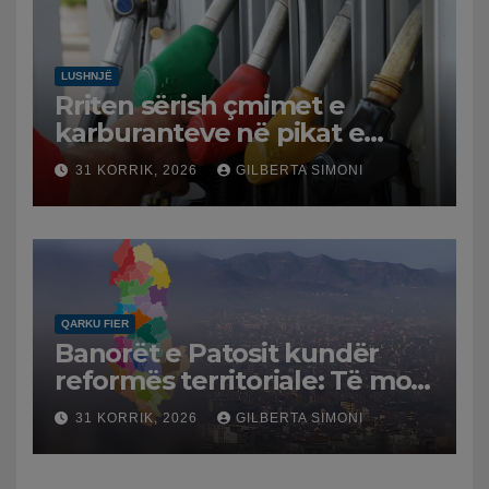
LUSHNJË
Rriten sërish çmimet e
karburanteve në pikat e
karburanteve në Lushnjë.
31 KORRIK, 2026
GILBERTA SIMONI
Tensionet në Lindjen e
Mesme shtrenjtojnë naftën
dhe benzinën në vend
QARKU FIER
Banorët e Patosit kundër
reformës territoriale: Të mos
humbasim identitetin e
31 KORRIK, 2026
GILBERTA SIMONI
qytetit