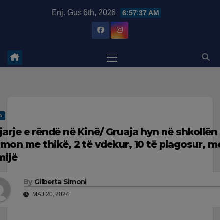
Skip
modal-check
Enj. Gus 6th, 2026
6:57:38 AM
to
content
A
jarje e rëndë në Kinë/ Gruaja hyn në shkollën 
lmon me thikë, 2 të vdekur, 10 të plagosur, m
mijë
By
Gilberta Simoni
MAJ 20, 2024