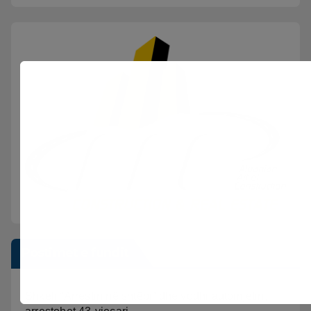
Postimet e fundit
Shkeli “Arrestin në shtëpi” dhe vodhi automjetin,