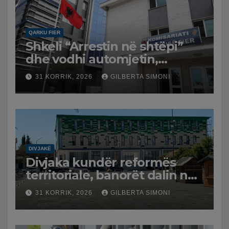
QARKU FIER
Shkeli “Arrestin në shtëpi”
dhe vodhi automjetin,
arrestohet 43-vjeçari
31 KORRIK, 2026
GILBERTA SIMONI
DIVJAKË
Divjaka kundër reformës
territoriale, banorët dalin në
protestë.
31 KORRIK, 2026
GILBERTA SIMONI