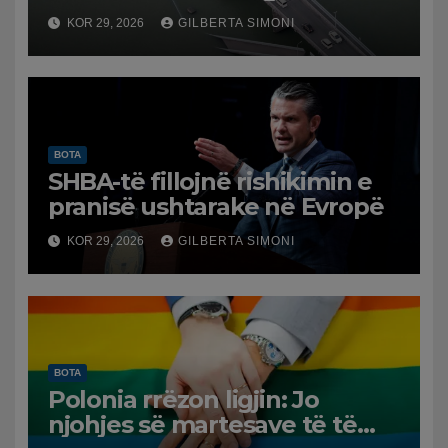
dëmtuara! Japonia goditet
KOR 29, 2026
GILBERTA SIMONI
nga tërmeti i fuqishëm,
qindra mijëra të evakuuar
BOTA
SHBA-të fillojnë rishikimin e
pranisë ushtarake në Evropë
KOR 29, 2026
GILBERTA SIMONI
BOTA
Polonia rrëzon ligjin: Jo
njohjes së martesave të të