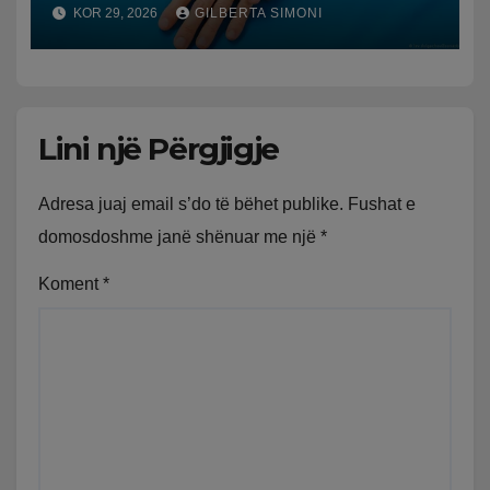
njëjtit seks
KOR 29, 2026
GILBERTA SIMONI
Lini një Përgjigje
Adresa juaj email s’do të bëhet publike.
Fushat e
domosdoshme janë shënuar me një
*
Koment
*