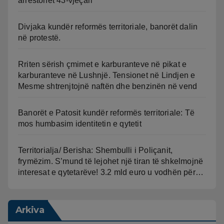
arrestohet 43-vjeçari
Divjaka kundër reformës territoriale, banorët dalin
në protestë.
Rriten sërish çmimet e karburanteve në pikat e
karburanteve në Lushnjë. Tensionet në Lindjen e
Mesme shtrenjtojnë naftën dhe benzinën në vend
Banorët e Patosit kundër reformës territoriale: Të
mos humbasim identitetin e qytetit
Territorialja/ Berisha: Shembulli i Poliçanit,
frymëzim. S’mund të lejohet një tiran të shkelmojnë
interesat e qytetarëve! 3.2 mld euro u vodhën për…
Arkiva