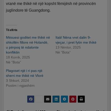
vranë me thikë në një kopsht fëmijësh në provincën
juglindore të Guangdong.
Të afërta
Mësuesi goditet me thikë në
Itali/ Nëna vret dalin 9-
shkollën fillore në Holandë,
vjeçar, i pret fytin me thikë
u përpoq të ndalonte
13 Nëntor, 2025
konfliktin
Në “Bota”
18 Korrik, 2025
Në “Bota”
Plagoset një i ri pas një
sherri me thikë në Vlorë
3 Shkurt, 2024
Postim i ngjashëm