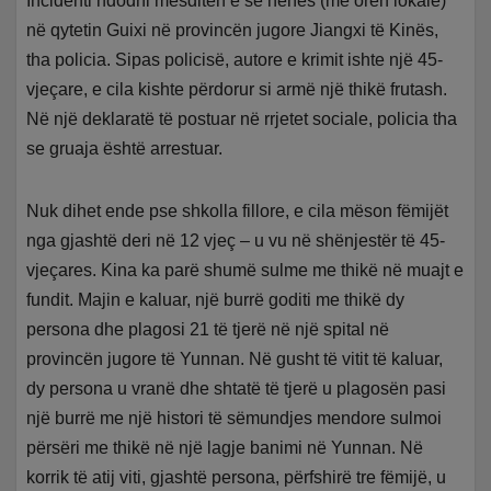
Incidenti ndodhi mesditën e së hënës (me orën lokale)
në qytetin Guixi në provincën jugore Jiangxi të Kinës,
tha policia. Sipas policisë, autore e krimit ishte një 45-
vjeçare, e cila kishte përdorur si armë një thikë frutash.
Në një deklaratë të postuar në rrjetet sociale, policia tha
se gruaja është arrestuar.
Nuk dihet ende pse shkolla fillore, e cila mëson fëmijët
nga gjashtë deri në 12 vjeç – u vu në shënjestër të 45-
vjeçares. Kina ka parë shumë sulme me thikë në muajt e
fundit. Majin e kaluar, një burrë goditi me thikë dy
persona dhe plagosi 21 të tjerë në një spital në
provincën jugore të Yunnan. Në gusht të vitit të kaluar,
dy persona u vranë dhe shtatë të tjerë u plagosën pasi
një burrë me një histori të sëmundjes mendore sulmoi
përsëri me thikë në një lagje banimi në Yunnan. Në
korrik të atij viti, gjashtë persona, përfshirë tre fëmijë, u