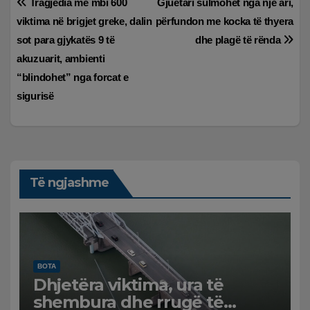
Lëvizje
Tragjedia me mbi 600
Gjuetari sulmohet nga një ari,
viktima në brigjet greke, dalin
përfundon me kocka të thyera
te
sot para gjykatës 9 të
dhe plagë të rënda
postimet
akuzuarit, ambienti
“blindohet” nga forcat e
sigurisë
Të ngjashme
BOTA
Dhjetëra viktima, ura të
shembura dhe rrugë të