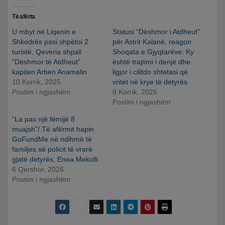
Të afërta
U mbyt në Liqenin e
Statusi “Dëshmor i Atdheut”
Shkodrës pasi shpëtoi 2
për Astrit Kalanë, reagon
turistë, Qeveria shpall
Shoqata e Gjyqtarëve: Ky
“Dëshmor të Atdheut”
është trajtimi i denjë dhe
kapiten Arben Anamalin
ligjor i cilitdo shtetasi që
10 Korrik, 2025
vritet në krye të detyrës
Postim i ngjashëm
8 Korrik, 2026
Postim i ngjashëm
“La pas një fëmijë 8
muajsh”/ Të afërmit hapin
GoFundMe në ndihmë të
familjes së policit të vrarë
gjatë detyrës, Enea Mekolli
6 Qershor, 2026
Postim i ngjashëm