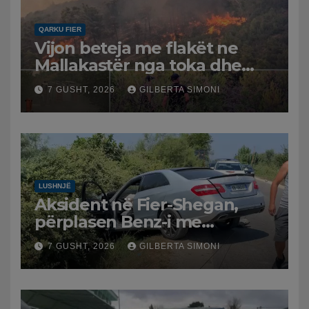
QARKU FIER
Vijon beteja me flakët ne
Mallakastër nga toka dhe
nga ajri me dy helikopterë.
7 GUSHT, 2026
GILBERTA SIMONI
LUSHNJË
Aksident në Fier-Shegan,
përplasen Benz-i me
furgonin, plagoset një i
7 GUSHT, 2026
GILBERTA SIMONI
moshuar