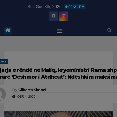
Skip
modal-check
Sht. Gus 8th, 2026
4:00:22 PM
to
content
ITIKË
jarja e rëndë në Maliq, kryeministri Rama shpa
vrarë ‘Dëshmor i Atdheut’: Ndëshkim maksima
By
Gilberta Simoni
QER 4, 2026