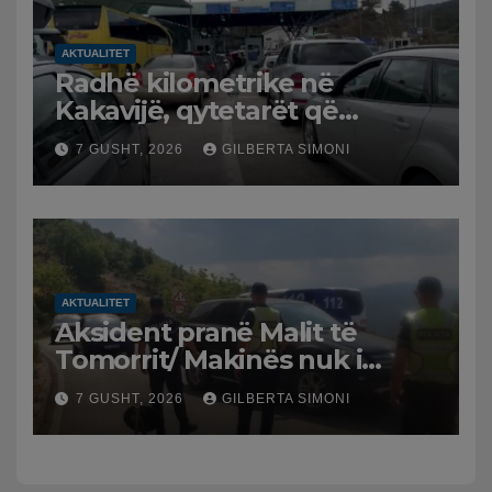
AKTUALITET
Radhë kilometrike në
Kakavijë, qytetarët që
kthehen në Shqipëri
7 GUSHT, 2026
GILBERTA SIMONI
bllokohen në temperatura të
larta, pala greke punon me
ritme të ngadalta
AKTUALITET
Aksident pranë Malit të
Tomorrit/ Makinës nuk i
punuan frenat dhe doli nga
7 GUSHT, 2026
GILBERTA SIMONI
rruga, plagosen 7 persona,
dy në gjendje të rëndë te
Trauma