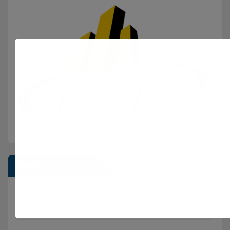
Postimet e fundit
Vijon beteja me flakët ne Mallakastër nga toka dhe
nga ajri me dy helikopterë.