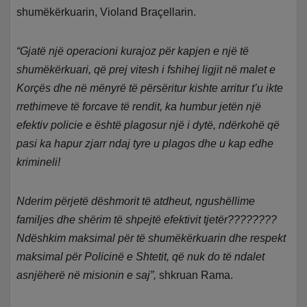
shumëkërkuarin, Violand Braçellarin.
“Gjatë një operacioni kurajoz për kapjen e një të
shumëkërkuari, që prej vitesh i fshihej ligjit në malet e
Korçës dhe në mënyrë të përsëritur kishte arritur t’u ikte
rrethimeve të forcave të rendit, ka humbur jetën një
efektiv policie e është plagosur një i dytë, ndërkohë që
pasi ka hapur zjarr ndaj tyre u plagos dhe u kap edhe
krimineli!
Nderim përjetë dëshmorit të atdheut, ngushëllime
familjes dhe shërim të shpejtë efektivit tjetër????????
Ndëshkim maksimal për të shumëkërkuarin dhe respekt
maksimal për Policinë e Shtetit, që nuk do të ndalet
asnjëherë në misionin e saj”,
shkruan Rama.