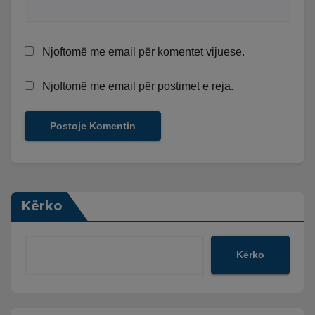
Njoftomë me email për komentet vijuese.
Njoftomë me email për postimet e reja.
Kërko
Kërko