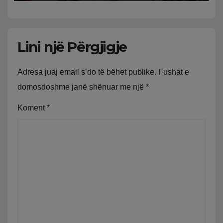
Lini një Përgjigje
Adresa juaj email s’do të bëhet publike.
Fushat e
domosdoshme janë shënuar me një
*
Koment
*