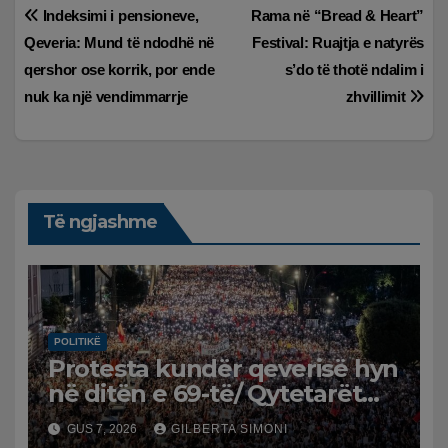
Lëvizje
Indeksimi i pensioneve,
Rama në “Bread & Heart”
Qeveria: Mund të ndodhë në
Festival: Ruajtja e natyrës
te
qershor ose korrik, por ende
s’do të thotë ndalim i
postimet
nuk ka një vendimmarrje
zhvillimit
Të ngjashme
POLITIKË
Protesta kundër qeverisë hyn
në ditën e 69-të/ Qytetarët
kërkojnë dorëheqjen e
GUS 7, 2026
GILBERTA SIMONI
panegociueshme të Edi