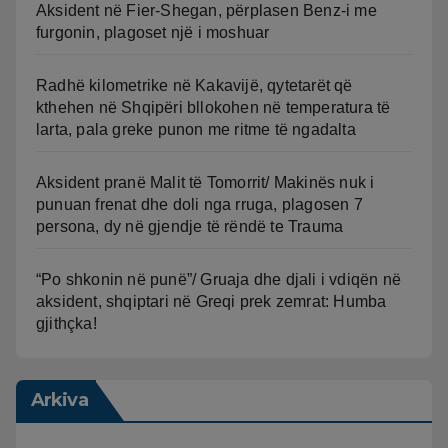
Aksident në Fier-Shegan, përplasen Benz-i me
furgonin, plagoset një i moshuar
Radhë kilometrike në Kakavijë, qytetarët që
kthehen në Shqipëri bllokohen në temperatura të
larta, pala greke punon me ritme të ngadalta
Aksident pranë Malit të Tomorrit/ Makinës nuk i
punuan frenat dhe doli nga rruga, plagosen 7
persona, dy në gjendje të rëndë te Trauma
“Po shkonin në punë”/ Gruaja dhe djali i vdiqën në
aksident, shqiptari në Greqi prek zemrat: Humba
gjithçka!
Arkiva