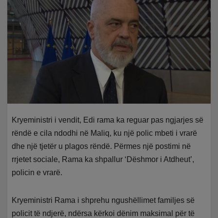
Kryeministri i vendit, Edi rama ka reguar pas ngjarjes së
rëndë e cila ndodhi në Maliq, ku një polic mbeti i vrarë
dhe një tjetër u plagos rëndë. Përmes një postimi në
rrjetet sociale, Rama ka shpallur ‘Dëshmor i Atdheut’,
policin e vrarë.
Kryeministri Rama i shprehu ngushëllimet familjes së
policit të ndjerë, ndërsa kërkoi dënim maksimal për të