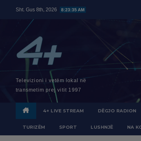
Skip
Sht. Gus 8th, 2026
8:23:36 AM
to
content
Televizioni i vetëm lokal në
transmetim prej vitit 1997
4+ LIVE STREAM
DËGJO RADION
TURIZËM
SPORT
LUSHNJË
NA K