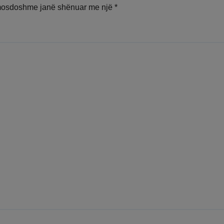
mosdoshme janë shënuar me një
*