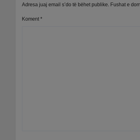
Adresa juaj email s’do të bëhet publike.
Fushat e do
Koment
*