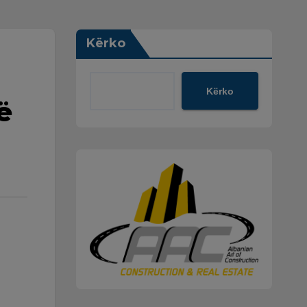
Kërko
Kërko
ë