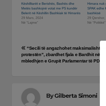
Këshilltarët e Berishës, Bashës dhe
Himara nuk 
Metës bashkojnë votat me PS kundër
SPAK edhe K
Belerit në Këshillin Bashkiak të Himarës
bashkisë
29 Mars, 2024
29 Qershor,
Në “Lajme”
Në “Politikë”
Lëvizje
“Secili të angazhohet maksimalisht pë
protestën”, zbardhet fjala e Bardhit në
te
mbledhjen e Grupit Parlamentar të PD-s
postimet
By
Gilberta Simoni