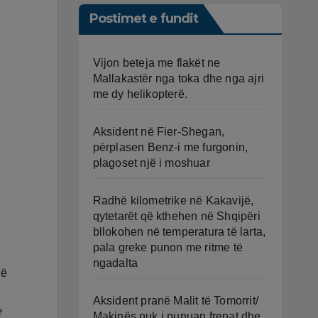
Postimet e fundit
Vijon beteja me flakët ne
Mallakastër nga toka dhe nga ajri
me dy helikopterë.
Aksident në Fier-Shegan,
përplasen Benz-i me furgonin,
plagoset një i moshuar
Radhë kilometrike në Kakavijë,
qytetarët që kthehen në Shqipëri
bllokohen në temperatura të larta,
pala greke punon me ritme të
ngadalta
në
Aksident pranë Malit të Tomorrit/
e
Makinës nuk i punuan frenat dhe