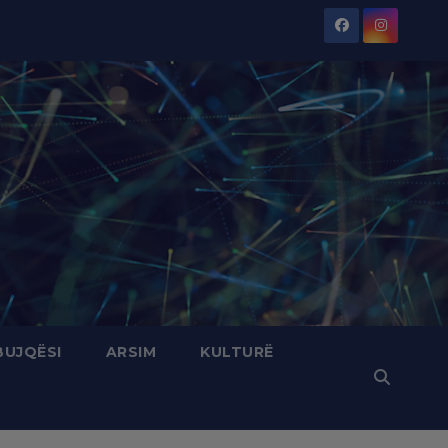
BUJQËSI
ARSIM
KULTURË