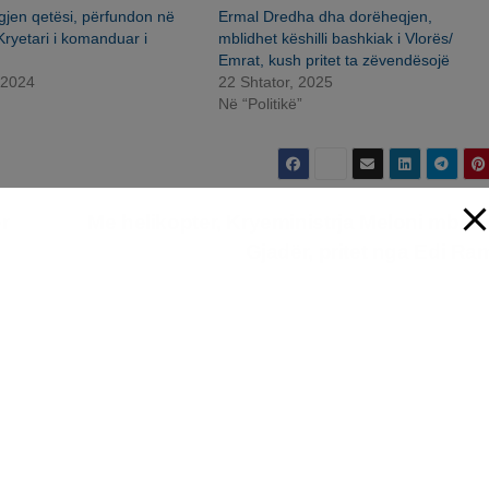
gjen qetësi, përfundon në
Ermal Dredha dha dorëheqjen,
ryetari i komanduar i
mblidhet këshilli bashkiak i Vlorës/
Emrat, kush pritet ta zëvendësojë
 2024
22 Shtator, 2025
Në “Politikë”
r
Me helikopter, Kryeministrja Meloni mbërr
Gjadër, pritet nga Edi R
ë