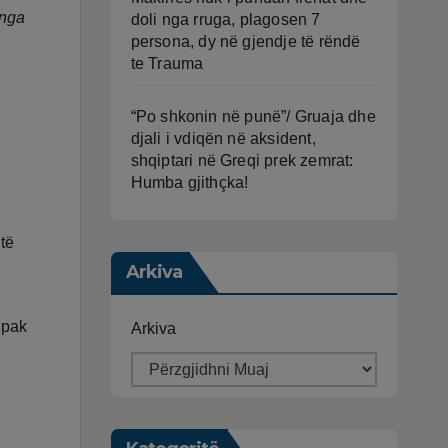
 nga
doli nga rruga, plagosen 7
persona, dy në gjendje të rëndë
te Trauma
“Po shkonin në punë”/ Gruaja dhe
djali i vdiqën në aksident,
shqiptari në Greqi prek zemrat:
Humba gjithçka!
 të
Arkiva
 pak
Arkiva