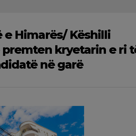
 e Himarës/ Këshilli
premten kryetarin e ri t
didatë në garë