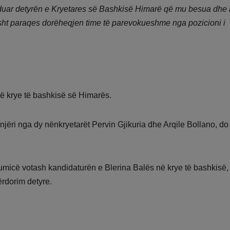
hduar detyrën e Kryetares së Bashkisë Himarë që mu besua dhe
risht paraqes dorëheqjen time të parevokueshme nga pozicioni i
në krye të bashkisë së Himarës.
 njëri nga dy nënkryetarët Pervin Gjikuria dhe Arqile Bollano, do
umicë votash kandidaturën e Blerina Balës në krye të bashkisë,
rdorim detyre.