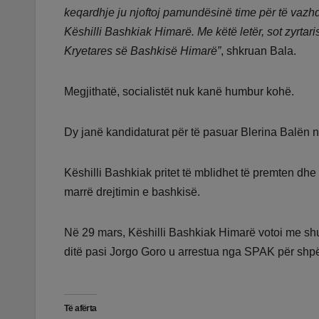
keqardhje ju njoftoj pamundësinë time për të vaz
Këshilli Bashkiak Himarë. Me këtë letër, sot zyrta
Kryetares së Bashkisë Himarë”
, shkruan Bala.
Megjithatë, socialistët nuk kanë humbur kohë.
Dy janë kandidaturat për të pasuar Blerina Balën 
Këshilli Bashkiak pritet të mblidhet të premten dhe
marrë drejtimin e bashkisë.
Në 29 mars, Këshilli Bashkiak Himarë votoi me sh
ditë pasi Jorgo Goro u arrestua nga SPAK për shpë
Të afërta