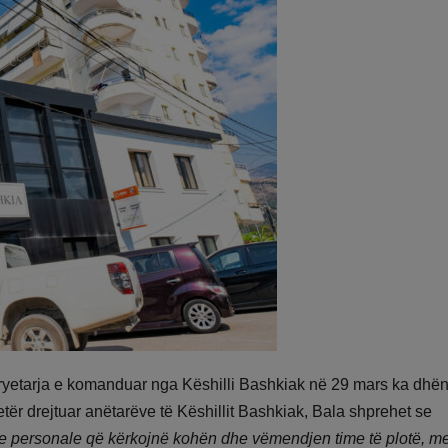
kryetarja e komanduar nga Këshilli Bashkiak në 29 mars ka dhë
ër drejtuar anëtarëve të Këshillit Bashkiak, Bala shprehet se
e personale që kërkojnë kohën dhe vëmendjen time të plotë, m