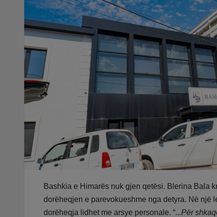
Bashkia e Himarës nuk gjen qetësi. Blerina Bala 
dorëheqjen e parevokueshme nga detyra. Në një let
dorëheqja lidhet me arsye personale. “..
.Për shkaq