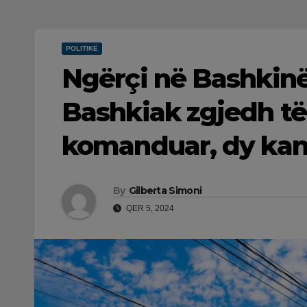
POLITIKË
Ngërçi në Bashkinë
Bashkiak zgjedh të 
komanduar, dy kan
By
Gilberta Simoni
QER 5, 2024