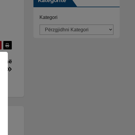
Kategoritë
Kategori
in në
ama