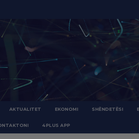
modal-check
AKTUALITET
EKONOMI
SHËNDETËSI
ONTAKTONI
4PLUS APP