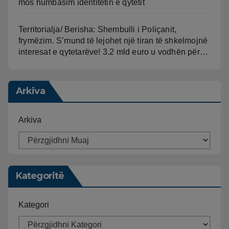
mos humbasim identitetin e qytetit
Territorialja/ Berisha: Shembulli i Poliçanit,
frymëzim. S’mund të lejohet një tiran të shkelmojnë
interesat e qytetarëve! 3.2 mld euro u vodhën për…
Arkiva
Arkiva
Kategoritë
Kategori