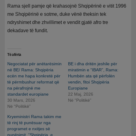
Rama sjell pamje që krahasojnë Shqipërinë e vitit 1996
me Shqipërinë e sotme, duke vënë theksin tek
ndryshimet dhe zhvillimet e vendit gjatë afro tre
dekadave të fundit.
Të afërta
Negociatat për anëtarësimin
BE i dha dritën jeshile për
në BE/ Rama: Shqipëria
miratimin e “IBAR”, Rama:
ecën me hapa konkretë për
Humbën ata që përfolën
të përmbushur reformat që
vendin, fitoi Shqipëria
na përafrojnë me
Europiane
standardet europiane
22 Maj, 2026
30 Mars, 2026
Në “Politikë”
Në “Politikë”
Kryeministri Rama takim me
të rinj të punësuar nga
programet e nxitjes së
punësimit. “Shqipëria, e