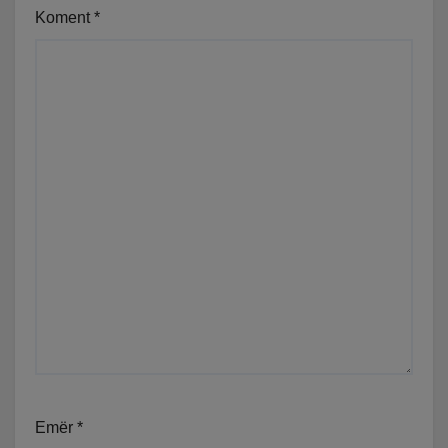
Koment
*
Emër
*