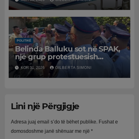
POLITIKË
Belinda Balluku sot në SPAK,
një grup protestuesish
grumbullohen para
KOR 31, 2026
GILBERTA SIMONI
Prokurorisë së Posaçme
Lini një Përgjigje
Adresa juaj email s’do të bëhet publike.
Fushat e
domosdoshme janë shënuar me një
*