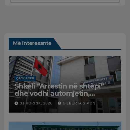
Më interesante
QARKU FIER
Shkeli “Arrestin në shtëpi”
dhe vodhi automjetin,
arrestohet 43-vjeçari
31 KORRIK, 2026
GILBERTA SIMONI