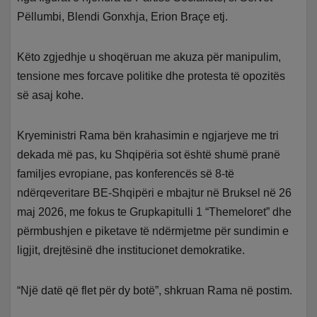
Pëllumbi, Blendi Gonxhja, Erion Braçe etj.
Këto zgjedhje u shoqëruan me akuza për manipulim,
tensione mes forcave politike dhe protesta të opozitës
së asaj kohe.
Kryeministri Rama bën krahasimin e ngjarjeve me tri
dekada më pas, ku Shqipëria sot është shumë pranë
familjes evropiane, pas konferencës së 8-të
ndërqeveritare BE-Shqipëri e mbajtur në Bruksel në 26
maj 2026, me fokus te Grupkapitulli 1 “Themeloret” dhe
përmbushjen e piketave të ndërmjetme për sundimin e
ligjit, drejtësinë dhe institucionet demokratike.
“Një datë që flet për dy botë”, shkruan Rama në postim.