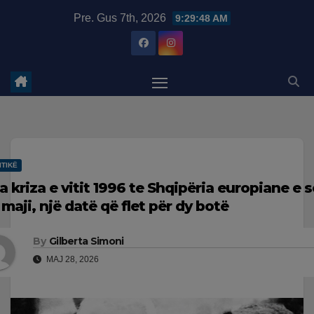
Skip
modal-check
Pre. Gus 7th, 2026
9:29:49 AM
to
content
ITIKË
a kriza e vitit 1996 te Shqipëria europiane e
 maji, një datë që flet për dy botë
By
Gilberta Simoni
MAJ 28, 2026