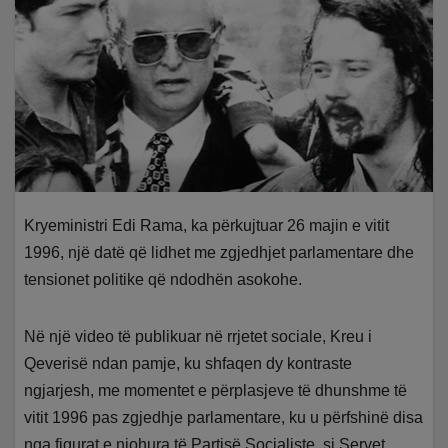
Kryeministri Edi Rama, ka përkujtuar 26 majin e vitit
1996, një datë që lidhet me zgjedhjet parlamentare dhe
tensionet politike që ndodhën asokohe.
Në një video të publikuar në rrjetet sociale, Kreu i
Qeverisë ndan pamje, ku shfaqen dy kontraste
ngjarjesh, me momentet e përplasjeve të dhunshme të
vitit 1996 pas zgjedhje parlamentare, ku u përfshinë disa
nga figurat e njohura të Partisë Socialiste, si Servet