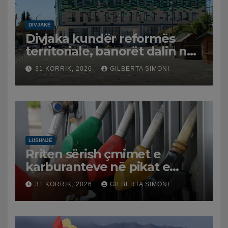
DIVJAKË
Divjaka kundër reformës
territoriale, banorët dalin në
protestë.
31 KORRIK, 2026
GILBERTA SIMONI
LUSHNJË
Rriten sërish çmimet e
karburanteve në pikat e
karburanteve në Lushnjë.
31 KORRIK, 2026
GILBERTA SIMONI
Tensionet në Lindjen e
Mesme shtrenjtojnë naftën
dhe benzinën në vend