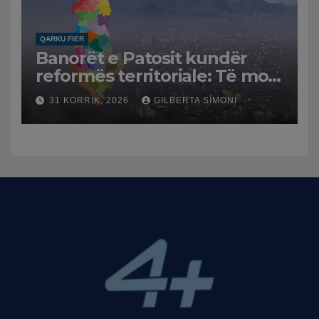
QARKU FIER
Banorët e Patosit kundër
reformës territoriale: Të mos
humbasim identitetin e
31 KORRIK, 2026
GILBERTA SIMONI
qytetit