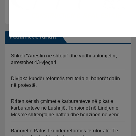
Postimet e fundit
Shkeli “Arrestin në shtëpi” dhe vodhi automjetin,
arrestohet 43-vjeçari
Divjaka kundër reformës territoriale, banorët dalin
në protestë.
Rriten sërish çmimet e karburanteve në pikat e
karburanteve në Lushnjë. Tensionet në Lindjen e
Mesme shtrenjtojnë naftën dhe benzinën në vend
Banorët e Patosit kundër reformës territoriale: Të