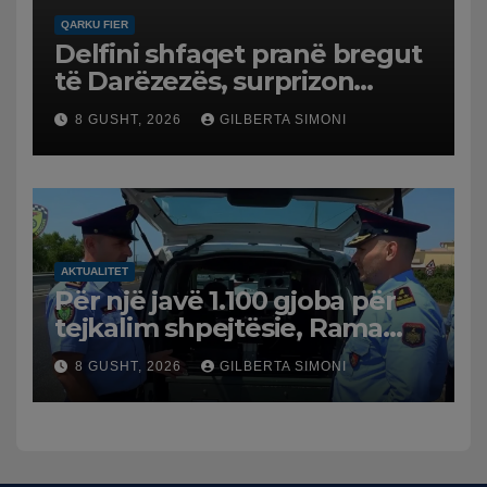
QARKU FIER
Delfini shfaqet pranë bregut
të Darëzezës, surprizon
pushuesit dhe banorët
8 GUSHT, 2026
GILBERTA SIMONI
AKTUALITET
Për një javë 1.100 gjoba për
tejkalim shpejtësie, Rama
publikon videon: Kamerat e
8 GUSHT, 2026
GILBERTA SIMONI
trafikut së shpejti në
funksion