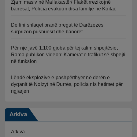
Zjarri masiv në Mallakastër/ Flakët rrezikojnë
banesat, Policia evakuon disa familje në Koilac
Delfini shfaqet pranë bregut të Darëzezës,
surprizon pushuesit dhe banorët
Për një javë 1.100 gjoba për tejkalim shpejtësie,
Rama publikon videon: Kamerat e trafikut së shpejti
në funksion
Lëndë eksplozive e pashpërthyer në derën e
dyqanit të Noizyt në Durrës, policia nis hetimet për
ngjarjen
Arkiva
Arkiva