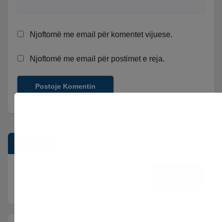
Njoftomë me email për komentet vijuese.
Njoftomë me email për postimet e reja.
Kërko
Kërko