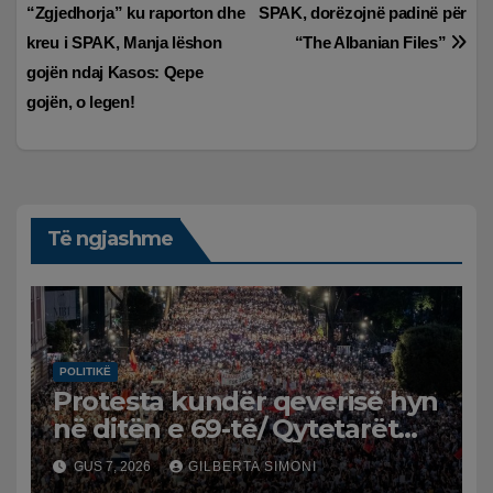
“Zgjedhorja” ku raporton dhe
SPAK, dorëzojnë padinë për
te
kreu i SPAK, Manja lëshon
“The Albanian Files”
postimet
gojën ndaj Kasos: Qepe
gojën, o legen!
Të ngjashme
POLITIKË
Protesta kundër qeverisë hyn
në ditën e 69-të/ Qytetarët
kërkojnë dorëheqjen e
GUS 7, 2026
GILBERTA SIMONI
panegociueshme të Edi