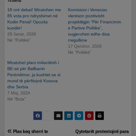
Të afërta
18 orë debat! Miratohen me
Komisioni i Venecias
85 vota pro ndryshimet në
vlerëson pozitivisht
Kodin Penal! Opozita
projektligjin “Për Financimin
kundër!
e Partive Politike”,
28 Janar, 2026
sugjerohen edhe disa
Në “Politikë”
rregullime
17 Qershor, 2026
Në “Politikë”
Miratohet plani miliardësh i
BE-së për Ballkanin
Perëndimor, ja kushtet se si
mund të përfitojnë Kosova
dhe Serbia
7 Maj, 2024
Në “Bota”
Lëvizje
Plas keq sherri te
Qytetarët protestojnë para