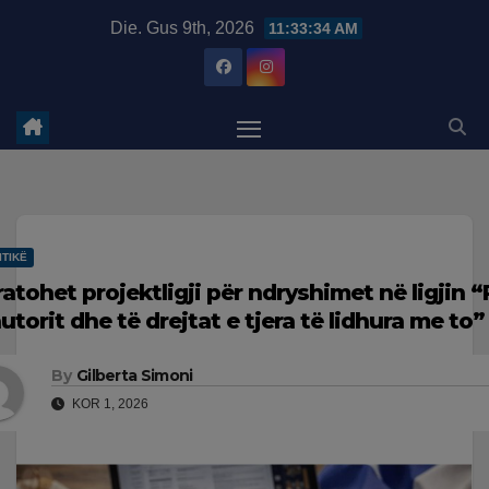
Skip
modal-check
Die. Gus 9th, 2026
11:33:35 AM
to
content
ITIKË
ratohet projektligji për ndryshimet në ligjin “
autorit dhe të drejtat e tjera të lidhura me to”
By
Gilberta Simoni
KOR 1, 2026