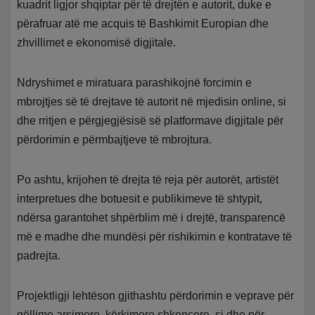
kuadrit ligjor shqiptar për të drejtën e autorit, duke e
përafruar atë me acquis të Bashkimit Europian dhe
zhvillimet e ekonomisë digjitale.
Ndryshimet e miratuara parashikojnë forcimin e
mbrojtjes së të drejtave të autorit në mjedisin online, si
dhe rritjen e përgjegjësisë së platformave digjitale për
përdorimin e përmbajtjeve të mbrojtura.
Po ashtu, krijohen të drejta të reja për autorët, artistët
interpretues dhe botuesit e publikimeve të shtypit,
ndërsa garantohet shpërblim më i drejtë, transparencë
më e madhe dhe mundësi për rishikimin e kontratave të
padrejta.
Projektligji lehtëson gjithashtu përdorimin e veprave për
qëllime arsimore, kërkimore shkencore, si dhe për