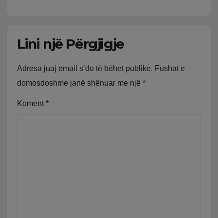
Lini një Përgjigje
Adresa juaj email s’do të bëhet publike.
Fushat e
domosdoshme janë shënuar me një
*
Koment
*