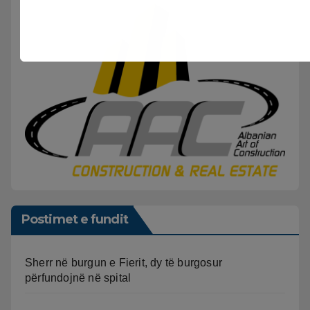
Postimet e fundit
Sherr në burgun e Fierit, dy të burgosur
përfundojnë në spital