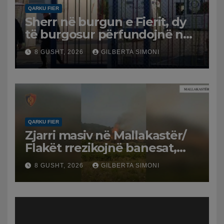
QARKU FIER
Sherr në burgun e Fierit, dy
të burgosur përfundojnë në
spital
8 GUSHT, 2026
GILBERTA SIMONI
QARKU FIER
Zjarri masiv në Mallakastër/
Flakët rrezikojnë banesat,
Policia evakuon disa familje
8 GUSHT, 2026
GILBERTA SIMONI
në Koilac