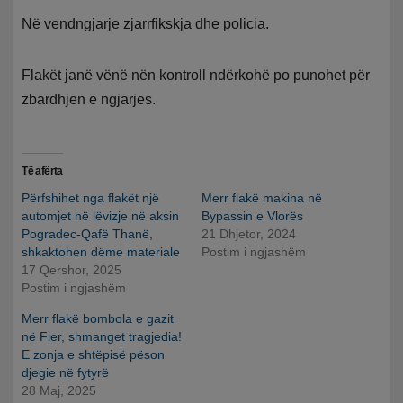
Në vendngjarje zjarrfikskja dhe policia.
Flakët janë vënë nën kontroll ndërkohë po punohet për
zbardhjen e ngjarjes.
Të afërta
Përfshihet nga flakët një
Merr flakë makina në
automjet në lëvizje në aksin
Bypassin e Vlorës
Pogradec-Qafë Thanë,
21 Dhjetor, 2024
shkaktohen dëme materiale
Postim i ngjashëm
17 Qershor, 2025
Postim i ngjashëm
Merr flakë bombola e gazit
në Fier, shmanget tragjedia!
E zonja e shtëpisë pëson
djegie në fytyrë
28 Maj, 2025