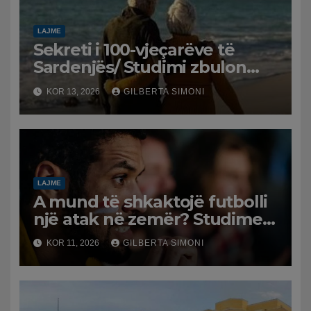
LAJME
Sekreti i 100-vjeçarëve të
Sardenjës/ Studimi zbulon
rolin e mendjes dhe
KOR 13, 2026
GILBERTA SIMONI
emocioneve
LAJME
A mund të shkaktojë futbolli
një atak në zemër? Studimet
zbulojnë rrezikun që sjell
KOR 11, 2026
GILBERTA SIMONI
stresi i ndeshjeve për tifozët