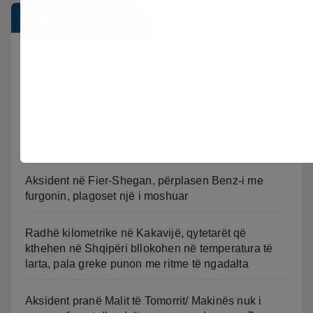
Postimet e fundit
Ish-efektivi i Forcave të Armatosura u vra me
kallashnikov nga shoku i fëmijërisë, zv. drejtori i
Hetimit: Kishin konflikt të mbartur prej disa kohësh
Vijon beteja me flakët ne Mallakastër nga toka dhe
nga ajri me dy helikopterë.
Aksident në Fier-Shegan, përplasen Benz-i me
furgonin, plagoset një i moshuar
Radhë kilometrike në Kakavijë, qytetarët që
kthehen në Shqipëri bllokohen në temperatura të
larta, pala greke punon me ritme të ngadalta
Aksident pranë Malit të Tomorrit/ Makinës nuk i