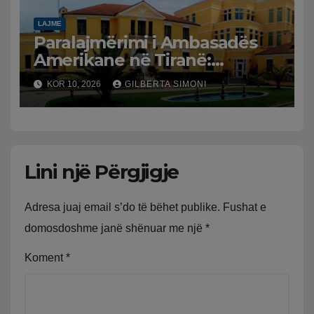
LAJME
Paralajmërimi i Ambasadës
Amerikane në Tiranë:
Prindërit që përdorin vizat
KOR 10, 2026
GILBERTA SIMONI
turistike për të lindur në
SHBA mund të mos u
rinovohet në të ardhmen
Lini një Përgjigje
Adresa juaj email s’do të bëhet publike.
Fushat e
domosdoshme janë shënuar me një
*
Koment
*