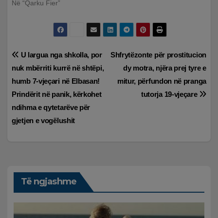
Në “Qarku Fier”
Lëvizje
U largua nga shkolla, por
Shfrytëzonte për prostitucion
nuk mbërriti kurrë në shtëpi,
dy motra, njëra prej tyre e
te
humb 7-vjeçari në Elbasan!
mitur, përfundon në pranga
postimet
Prindërit në panik, kërkohet
tutorja 19-vjeçare
ndihma e qytetarëve për
gjetjen e vogëlushit
Të ngjashme