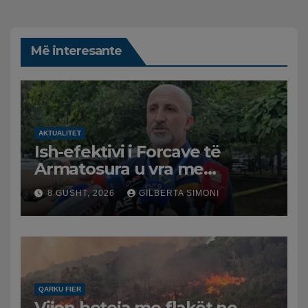
Më interesante
AKTUALITET
Ish-efektivi i Forcave të
Armatosura u vra me
kallashnikov nga shoku i
8 GUSHT, 2026
GILBERTA SIMONI
fëmijërisë, zv. drejtori i
Hetimit: Kishin konflikt të
mbartur prej disa kohësh
QARKU FIER
Vijon beteja me flakët ne