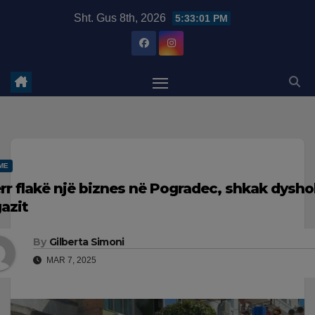
Skip
modal-check
Sht. Gus 8th, 2026
5:33:02 PM
to
content
ME
rr flakë një biznes në Pogradec, shkak dysho
gazit
By
Gilberta Simoni
MAR 7, 2025