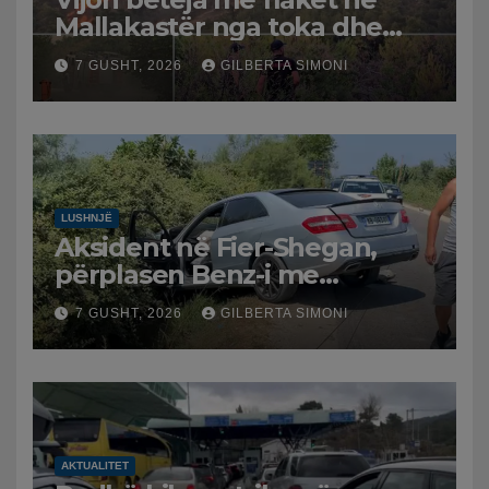
Mallakastër nga toka dhe
nga ajri me dy helikopterë.
7 GUSHT, 2026
GILBERTA SIMONI
LUSHNJË
Aksident në Fier-Shegan,
përplasen Benz-i me
furgonin, plagoset një i
7 GUSHT, 2026
GILBERTA SIMONI
moshuar
AKTUALITET