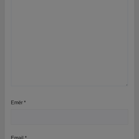
Emër
*
Email
*