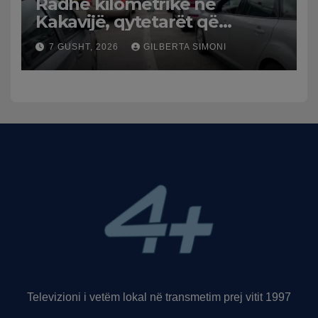
Radhë kilometrike në
Kakavijë, qytetarët që
kthehen në Shqipëri
7 GUSHT, 2026
GILBERTA SIMONI
bllokohen në temperatura të
larta, pala greke punon me
ritme të ngadalta
Televizioni i vetëm lokal në transmetim prej vitit 1997