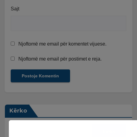
Sajt
Njoftomë me email për komentet vijuese.
Njoftomë me email për postimet e reja.
Kërko
Kërko