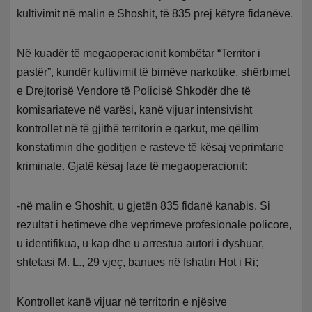
kultivimit në malin e Shoshit, të 835 prej këtyre fidanëve.
Në kuadër të megaoperacionit kombëtar “Territor i
pastër”, kundër kultivimit të bimëve narkotike, shërbimet
e Drejtorisë Vendore të Policisë Shkodër dhe të
komisariateve në varësi, kanë vijuar intensivisht
kontrollet në të gjithë territorin e qarkut, me qëllim
konstatimin dhe goditjen e rasteve të kësaj veprimtarie
kriminale. Gjatë kësaj faze të megaoperacionit:
-në malin e Shoshit, u gjetën 835 fidanë kanabis. Si
rezultat i hetimeve dhe veprimeve profesionale policore,
u identifikua, u kap dhe u arrestua autori i dyshuar,
shtetasi M. L., 29 vjeç, banues në fshatin Hot i Ri;
Kontrollet kanë vijuar në territorin e njësive