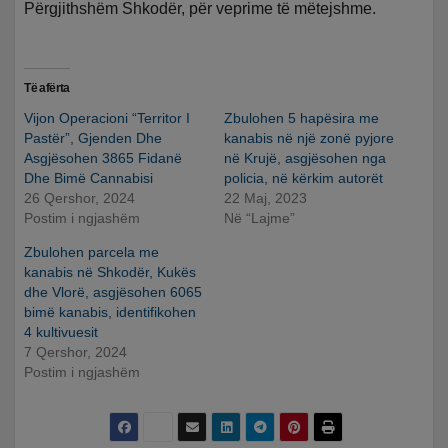
Përgjithshëm Shkodër, për veprime të mëtejshme.
Të afërta
Vijon Operacioni “Territor I
Zbulohen 5 hapësira me
Pastër”, Gjenden Dhe
kanabis në një zonë pyjore
Asgjësohen 3865 Fidanë
në Krujë, asgjësohen nga
Dhe Bimë Cannabisi
policia, në kërkim autorët
26 Qershor, 2024
22 Maj, 2023
Postim i ngjashëm
Në “Lajme”
Zbulohen parcela me
kanabis në Shkodër, Kukës
dhe Vlorë, asgjësohen 6065
bimë kanabis, identifikohen
4 kultivuesit
7 Qershor, 2024
Postim i ngjashëm