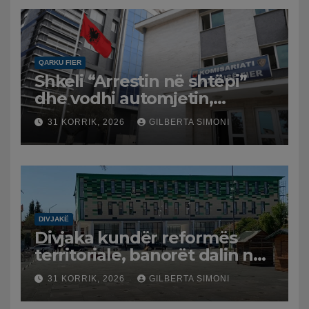
QARKU FIER
Shkeli “Arrestin në shtëpi”
dhe vodhi automjetin,
arrestohet 43-vjeçari
31 KORRIK, 2026
GILBERTA SIMONI
DIVJAKË
Divjaka kundër reformës
territoriale, banorët dalin në
protestë.
31 KORRIK, 2026
GILBERTA SIMONI