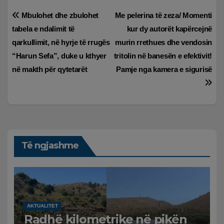
Lëvizje
Mbulohet dhe zbulohet
Me pelerina të zeza/ Momenti
tabela e ndalimit të
kur dy autorët kapërcejnë
te
qarkullimit, në hyrje të rrugës
murin rrethues dhe vendosin
postimet
“Harun Sefa”, duke u kthyer
tritolin në banesën e efektivit!
në makth për qytetarët
Pamje nga kamera e sigurisë
Të ngjashme
AKTUALITET
Radhë kilometrike në pikën