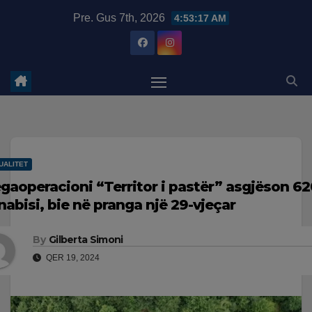
Skip
modal-check
Pre. Gus 7th, 2026
4:53:18 AM
to
content
UALITET
gaoperacioni “Territor i pastër” asgjëson 62
nabisi, bie në pranga një 29-vjeçar
By
Gilberta Simoni
QER 19, 2024