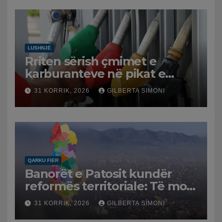
LUSHNJË
Rriten sërish çmimet e
karburanteve në pikat e
karburanteve në Lushnjë.
31 KORRIK, 2026
GILBERTA SIMONI
Tensionet në Lindjen e
Mesme shtrenjtojnë naftën
dhe benzinën në vend
QARKU FIER
Banorët e Patosit kundër
reformës territoriale: Të mos
humbasim identitetin e
31 KORRIK, 2026
GILBERTA SIMONI
qytetit