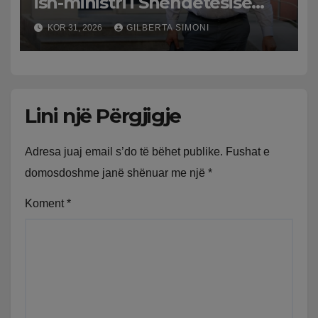
ish-ministri i Shëndetësisë
‘kthehet’ në shtëpi, GJKKO i
KOR 31, 2026
GILBERTA SIMONI
ndryshon masën e arrestit
Lini një Përgjigje
Adresa juaj email s’do të bëhet publike.
Fushat e
domosdoshme janë shënuar me një
*
Koment
*