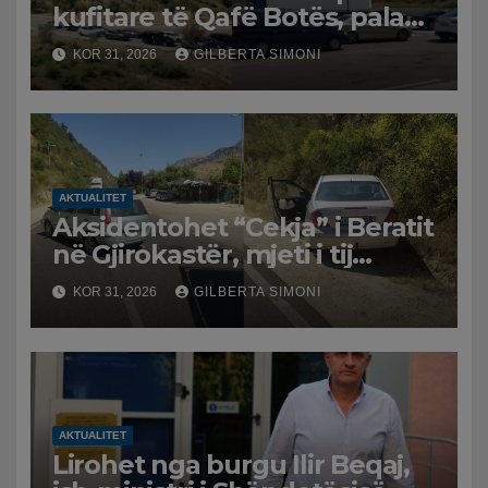
kufitare të Qafë Botës, pala
greke raporton defekt në
KOR 31, 2026
GILBERTA SIMONI
sistem, qytetarët mbeten të
bllokuar
AKTUALITET
Aksidentohet “Cekja” i Beratit
në Gjirokastër, mjeti i tij
përplaset me atë të klerikut
KOR 31, 2026
GILBERTA SIMONI
bektashian
AKTUALITET
Lirohet nga burgu Ilir Beqaj,