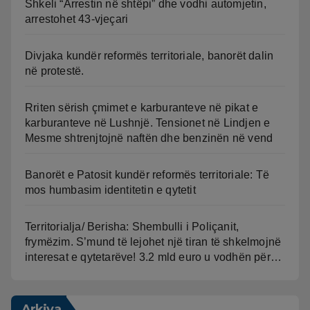
Shkeli “Arrestin në shtëpi” dhe vodhi automjetin,
arrestohet 43-vjeçari
Divjaka kundër reformës territoriale, banorët dalin
në protestë.
Rriten sërish çmimet e karburanteve në pikat e
karburanteve në Lushnjë. Tensionet në Lindjen e
Mesme shtrenjtojnë naftën dhe benzinën në vend
Banorët e Patosit kundër reformës territoriale: Të
mos humbasim identitetin e qytetit
Territorialja/ Berisha: Shembulli i Poliçanit,
frymëzim. S’mund të lejohet një tiran të shkelmojnë
interesat e qytetarëve! 3.2 mld euro u vodhën për…
Arkiva