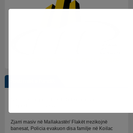
Postimet e fundit
Sherr në burgun e Fierit, dy të burgosur
përfundojnë në spital
Zjarri masiv në Mallakastër/ Flakët rrezikojnë
banesat, Policia evakuon disa familje në Koilac