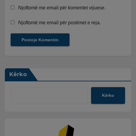
Njoftomë me email për komentet vijuese.
Njoftomë me email për postimet e reja.
Kërko
Kërko