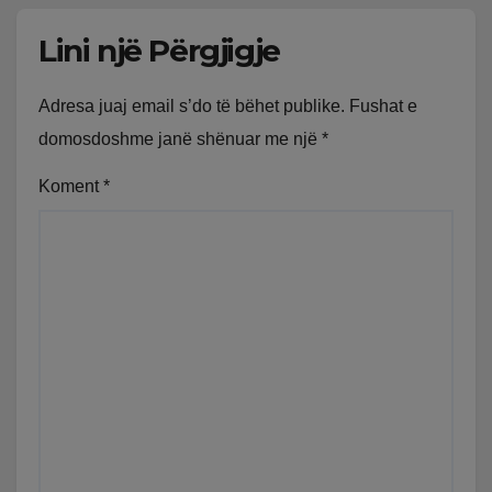
Lini një Përgjigje
Adresa juaj email s’do të bëhet publike.
Fushat e
domosdoshme janë shënuar me një
*
Koment
*