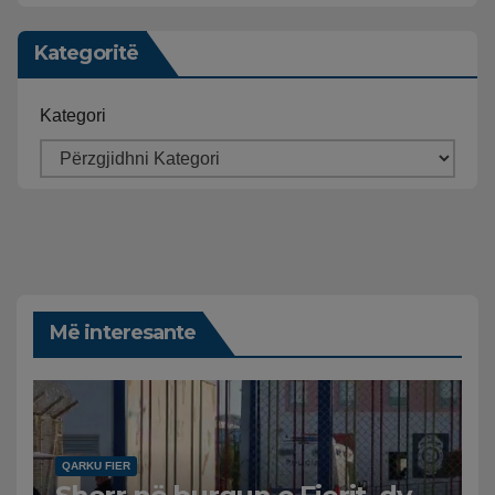
Kategoritë
Kategori
Më interesante
QARKU FIER