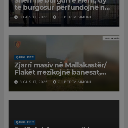
Sherr në burgun e Fierit, dy
të burgosur përfundojnë në
spital
8 GUSHT, 2026
GILBERTA SIMONI
QARKU FIER
Zjarri masiv në Mallakastër/
Flakët rrezikojnë banesat,
Policia evakuon disa familje
8 GUSHT, 2026
GILBERTA SIMONI
në Koilac
QARKU FIER