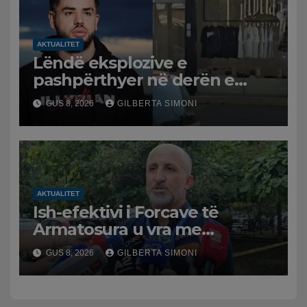
AKTUALITET
Lëndë eksplozive e
pashpërthyer në derën e
dyqanit të Noizyt në Durrës,
GUS 8, 2026
GILBERTA SIMONI
policia nis hetimet për
ngjarjen
AKTUALITET
Ish-efektivi i Forcave të
Armatosura u vra me
kallashnikov nga shoku i
GUS 8, 2026
GILBERTA SIMONI
fëmijërisë, zv. drejtori i
Hetimit: Kishin konflikt të
mbartur prej disa kohësh