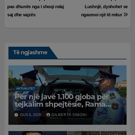
Lëvizje
pas dhunës nga i shoqi ndaj
Lushnjë, dyshohet se
te
saj dhe vajzës
ngacmoi një të mitur
postimet
Të ngjashme
AKTUALITET
Për një javë 1.100 gjoba për
tejkalim shpejtësie, Rama
publikon videon: Kamerat e
GUS 8, 2026
GILBERTA SIMONI
trafikut së shpejti në
funksion