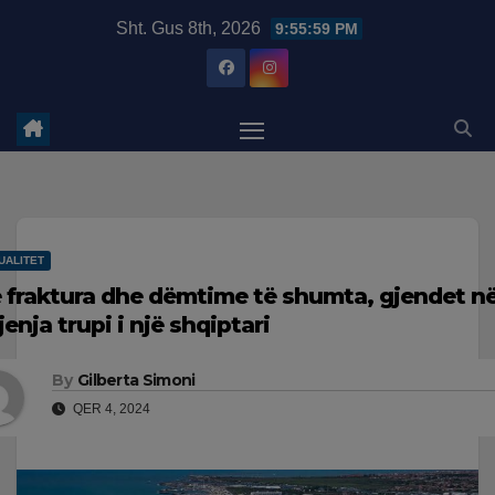
Skip
modal-check
Sht. Gus 8th, 2026
9:56:00 PM
to
content
UALITET
 fraktura dhe dëmtime të shumta, gjendet në
jenja trupi i një shqiptari
By
Gilberta Simoni
QER 4, 2024