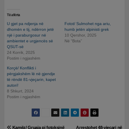
Të afërta
U gjet pa ndjenja në
Fotot/ Sulmohet nga ariu,
dhomën e tij, ndërron jetë
humb jetën alpinisti grek
një i paraburgosur në
10 Qershor, 2025
ambientet e urgjencës së
Në “Bota”
QSUT-së
24 Korrik, 2025
Postim i ngjashëm
Korçë/ Konflikti i
përgjakshëm lë në gjendje
të rëndë 81-vjeçarin, kapet
autori!
8 Shkurt, 2024
Postim i ngjashëm
Kamëz/ Gruaja pi fotoksinë
Arrestohet 48-vjeçari në