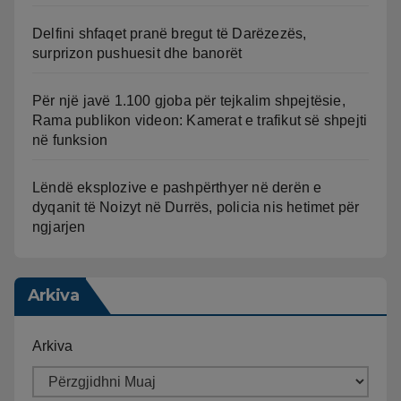
Delfini shfaqet pranë bregut të Darëzezës,
surprizon pushuesit dhe banorët
Për një javë 1.100 gjoba për tejkalim shpejtësie,
Rama publikon videon: Kamerat e trafikut së shpejti
në funksion
Lëndë eksplozive e pashpërthyer në derën e
dyqanit të Noizyt në Durrës, policia nis hetimet për
ngjarjen
Arkiva
Arkiva