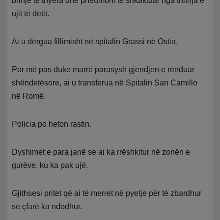
brinjë të thyera dhe pneumoni të shkaktuar nga thithja e
ujit të detit.
Ai u dërgua fillimisht në spitalin Grassi në Ostia.
Por më pas duke marrë parasysh gjendjen e rënduar
shëndetësore, ai u transferua në Spitalin San Camillo
në Romë.
Policia po heton rastin.
Dyshimet e para janë se ai ka rrëshkitur në zonën e
gurëve, ku ka pak ujë.
Gjithsesi pritet që ai të merret në pyetje për të zbardhur
se çfarë ka ndodhur.