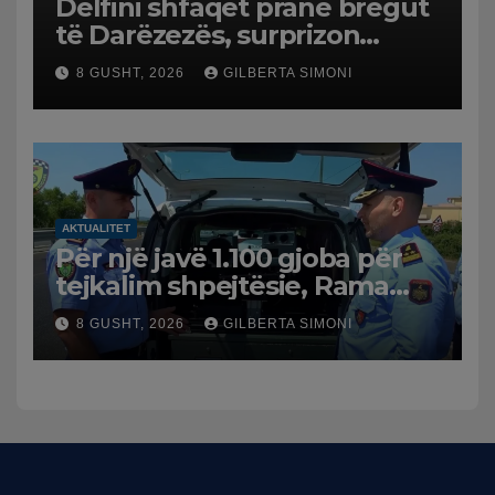
Delfini shfaqet pranë bregut
të Darëzezës, surprizon
pushuesit dhe banorët
8 GUSHT, 2026
GILBERTA SIMONI
AKTUALITET
Për një javë 1.100 gjoba për
tejkalim shpejtësie, Rama
publikon videon: Kamerat e
8 GUSHT, 2026
GILBERTA SIMONI
trafikut së shpejti në
funksion